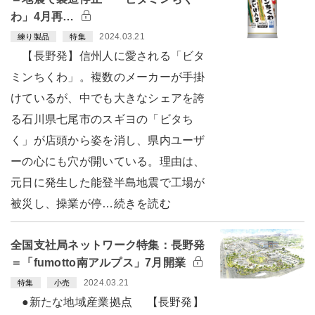
わ」4月再…
2024.03.21
練り製品
特集
【長野発】信州人に愛される「ビタ
ミンちくわ」。複数のメーカーが手掛
けているが、中でも大きなシェアを誇
る石川県七尾市のスギヨの「ビタち
く」が店頭から姿を消し、県内ユーザ
ーの心にも穴が開いている。理由は、
元日に発生した能登半島地震で工場が
被災し、操業が停…続きを読む
全国支社局ネットワーク特集：長野発
＝「fumotto南アルプス」7月開業
2024.03.21
特集
小売
●新たな地域産業拠点 【長野発】