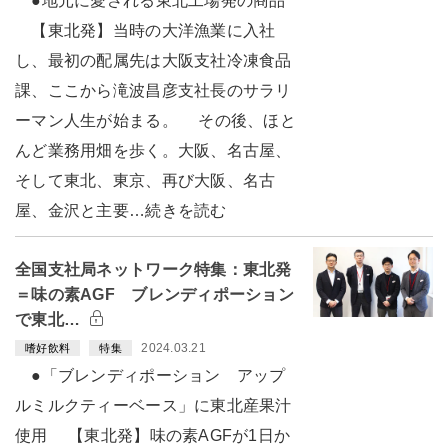
●地元に愛される東北工場発の商品
【東北発】当時の大洋漁業に入社
し、最初の配属先は大阪支社冷凍食品
課、ここから滝波昌彦支社長のサラリ
ーマン人生が始まる。 その後、ほと
んど業務用畑を歩く。大阪、名古屋、
そして東北、東京、再び大阪、名古
屋、金沢と主要…続きを読む
全国支社局ネットワーク特集：東北発
＝味の素AGF ブレンディポーション
で東北…
2024.03.21
嗜好飲料
特集
●「ブレンディポーション アップ
ルミルクティーベース」に東北産果汁
使用 【東北発】味の素AGFが1日か