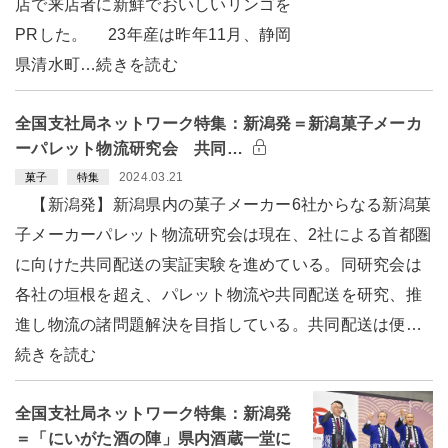
店で来店者に新鮮でおいしいリンゴを
PRした。 23年産は昨年11月、静岡
県清水町…続きを読む
全国支社局ネットワーク特集：新潟発＝新潟菓子メーカ
ーパレット物流研究会 共同…
2024.03.21
菓子
特集
【新潟発】新潟県内の菓子メーカー6社からなる新潟菓
子メーカーパレット物流研究会は現在、2社による首都圏
に向けた共同配送の実証実験を進めている。同研究会は
各社の垣根を超え、パレット物流や共同配送を研究、推
進し物流の諸問題解決を目指している。共同配送は便…
続きを読む
全国支社局ネットワーク特集：新潟発
＝「にいがた酒の陣」県内酒蔵一堂に