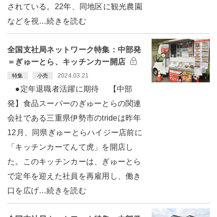
されている。22年、同地区に観光農園
などを視…続きを読む
全国支社局ネットワーク特集：中部発
＝ぎゅーとら、キッチンカー開店
2024.03.21
特集
小売
●定年退職者活躍に期待 【中部
発】食品スーパーのぎゅーとらの関連
会社である三重県伊勢市のtrideは昨年
12月、同県ぎゅーとらハイジー店前に
「キッチンカーてんて虎」を開店し
た。このキッチンカーは、ぎゅーとら
で定年を迎えた社員を再雇用し、働き
口を広げ…続きを読む