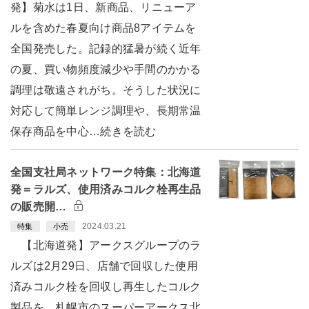
発】菊水は1日、新商品、リニューア
ルを含めた春夏向け商品8アイテムを
全国発売した。記録的猛暑が続く近年
の夏、買い物頻度減少や手間のかかる
調理は敬遠されがち。そうした状況に
対応して簡単レンジ調理や、長期常温
保存商品を中心…続きを読む
全国支社局ネットワーク特集：北海道
発＝ラルズ、使用済みコルク栓再生品
の販売開…
2024.03.21
特集
小売
【北海道発】アークスグループのラ
ルズは2月29日、店舗で回収した使用
済みコルク栓を回収し再生したコルク
製品を、札幌市のスーパーアークス北