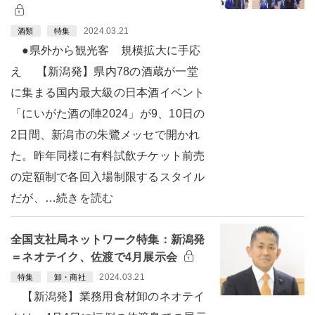
2024.03.21
酒類
特集
●県外から観光客 規模拡大に手応
え 【新潟発】県内78の酒蔵が一堂
に集まる国内最大級の日本酒イベント
「にいがた酒の陣2024」が9、10日の
2日間、新潟市の朱鷺メッセで開かれ
た。昨年同様に有料試飲チケット前売
の定額制で各回入場制限するスタイル
だが、…続きを読む
全国支社局ネットワーク特集：新潟発
＝ネオテイク、佐渡で4月展示会
2024.03.21
特集
卸・商社
【新潟発】業務用食材卸のネオテイ