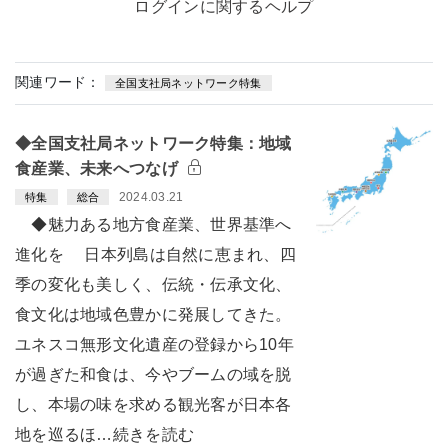
ログインに関するヘルプ
関連ワード：
全国支社局ネットワーク特集
◆全国支社局ネットワーク特集：地域
食産業、未来へつなげ
2024.03.21
特集
総合
◆魅力ある地方食産業、世界基準へ
進化を 日本列島は自然に恵まれ、四
季の変化も美しく、伝統・伝承文化、
食文化は地域色豊かに発展してきた。
ユネスコ無形文化遺産の登録から10年
が過ぎた和食は、今やブームの域を脱
し、本場の味を求める観光客が日本各
地を巡るほ…続きを読む