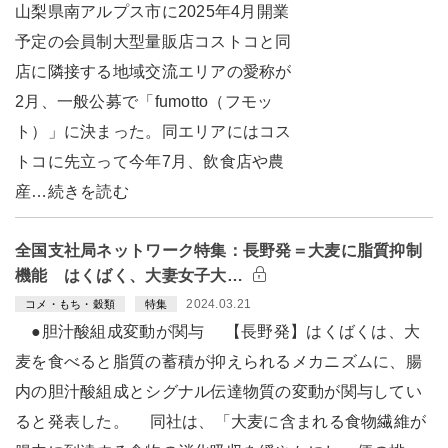
山梨県南アルプス市に2025年4月開業
予定の会員制大型量販店コストコと同
店に隣接する地域交流エリアの愛称が
2月、一般公募で「fumotto（フモッ
ト）」に決まった。同エリアにはコス
トコに先立って今年7月、飲食店や農
産…続きを読む
全国支社局ネットワーク特集：長野発＝大麦に脂質抑制
機能 はくばく、大妻女子大…
2024.03.21
コメ・もち・穀類
特集
●胆汁酸組成変動が関与 【長野発】はくばくは、大
麦を食べると脂質の蓄積が抑えられるメカニズムに、腸
内の胆汁酸組成とシグナル伝達物質の変動が関与してい
ると発表した。 同社は、「大麦に含まれる食物繊維が