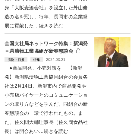
身「大阪麦酒会社」を設立した外山脩
造の名を冠し、毎年、長岡市の産業発
展に貢献した…続きを読む
全国支社局ネットワーク特集：新潟発
＝県漬物工業協組が新春懇談会
2024.03.21
漬物・佃煮
特集
●商品開発、小売対策を 【新潟
発】新潟県漬物工業協同組合の会員各
社は2月14日、新潟市内で商品開発や
小売店バイヤーとのコミュニケーショ
ンの取り方などを学んだ。同組合の新
春懇談会の一環で行われたもの。ま
た、佐久間大輔理事長（佐久間食品社
長）は開会あい…続きを読む