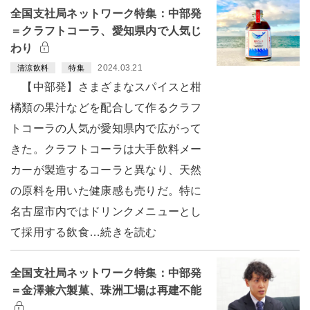
全国支社局ネットワーク特集：中部発
＝クラフトコーラ、愛知県内で人気じ
わり
2024.03.21
清涼飲料
特集
【中部発】さまざまなスパイスと柑
橘類の果汁などを配合して作るクラフ
トコーラの人気が愛知県内で広がって
きた。クラフトコーラは大手飲料メー
カーが製造するコーラと異なり、天然
の原料を用いた健康感も売りだ。特に
名古屋市内ではドリンクメニューとし
て採用する飲食…続きを読む
全国支社局ネットワーク特集：中部発
＝金澤兼六製菓、珠洲工場は再建不能