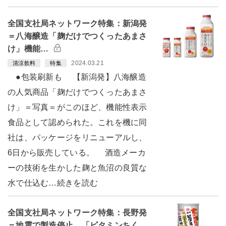
全国支社局ネットワーク特集：新潟発
＝八海醸造「麹だけでつくったあまさ
け」機能…
2024.03.21
清涼飲料
特集
●包装刷新も 【新潟発】八海醸造
の人気商品「麹だけでつくったあまさ
け」＝写真＝がこのほど、機能性表示
食品として認められた。これを機に同
社は、パッケージをリニューアルし、
6日から販売している。 酒造メーカ
ーの技術を生かした麹と魚沼の良質な
水で仕込む…続きを読む
全国支社局ネットワーク特集：長野発
＝地震で製造停止 「ビタミンちく