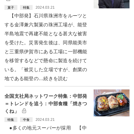
2024.03.21
菓子
特集
【中部発】石川県珠洲市をルーツと
する金澤兼六製菓の珠洲工場が、能登
半島地震で再建不能となる甚大な被害
を受けた。災害発生後は、同県能美市
と三重県伊賀市にある工場に一部機能
を移管するなどで懸命に製造を続けて
いる。「被災した立場ですが、創業の
地である能登の…続きを読む
全国支社局ネットワーク特集：中部発
＝トレンドを追う：中部食糧「焼きつ
くね」
2024.03.21
特集
中食
●多くの地元スーパーが採用 【中