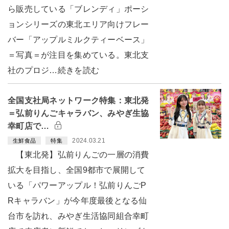
ら販売している「ブレンディ」ポーシ
ョンシリーズの東北エリア向けフレー
バー「アップルミルクティーベース」
＝写真＝が注目を集めている。東北支
社のプロジ…続きを読む
全国支社局ネットワーク特集：東北発
＝弘前りんごキャラバン、みやぎ生協
幸町店で…
2024.03.21
生鮮食品
特集
【東北発】弘前りんごの一層の消費
拡大を目指し、全国9都市で展開して
いる「パワーアップル！弘前りんごP
Rキャラバン」が今年度最後となる仙
台市を訪れ、みやぎ生活協同組合幸町