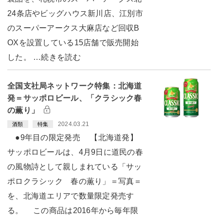
24条店やビッグハウス新川店、江別市
のスーパーアークス大麻店など回収B
OXを設置している15店舗で販売開始
した。 …続きを読む
全国支社局ネットワーク特集：北海道
発＝サッポロビール、「クラシック春
の薫り」
2024.03.21
酒類
特集
●9年目の限定発売 【北海道発】
サッポロビールは、4月9日に道民の春
の風物詩として親しまれている「サッ
ポロクラシック 春の薫り」＝写真＝
を、北海道エリアで数量限定発売す
る。 この商品は2016年から毎年限