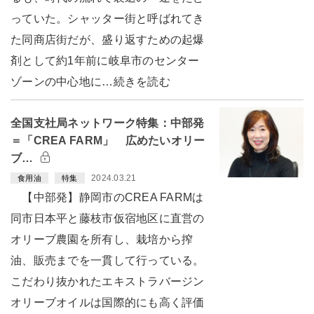
っていた。シャッター街と呼ばれてき
た同商店街だが、盛り返すための起爆
剤として約1年前に岐阜市のセンター
ゾーンの中心地に…続きを読む
全国支社局ネットワーク特集：中部発
＝「CREA FARM」 広めたいオリー
ブ…
2024.03.21
食用油
特集
【中部発】静岡市のCREA FARMは
同市日本平と藤枝市仮宿地区に直営の
オリーブ農園を所有し、栽培から搾
油、販売までを一貫して行っている。
こだわり抜かれたエキストラバージン
オリーブオイルは国際的にも高く評価