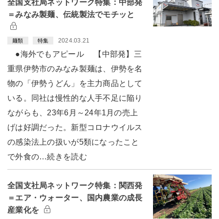
全国支社局ネットワーク特集：中部発
＝みなみ製麺、伝統製法でモチッと
2024.03.21
麺類
特集
●海外でもアピール 【中部発】三
重県伊勢市のみなみ製麺は、伊勢を名
物の「伊勢うどん」を主力商品として
いる。同社は慢性的な人手不足に陥り
ながらも、23年6月～24年1月の売上
げは好調だった。新型コロナウイルス
の感染法上の扱いが5類になったこと
で外食の…続きを読む
全国支社局ネットワーク特集：関西発
＝エア・ウォーター、国内農業の成長
産業化を