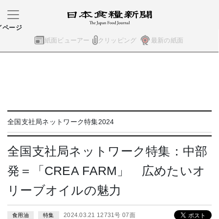
イページ
紙面ビューアー
クリッピング
最新の紙面
全国支社局ネットワーク特集2024
全国支社局ネットワーク特集：中部
発＝「CREA FARM」 広めたいオ
リーブオイルの魅力
2024.03.21 12731号 07面
食用油
特集