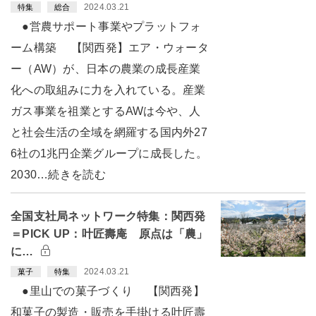
2024.03.21
特集
総合
●営農サポート事業やプラットフォ
ーム構築 【関西発】エア・ウォータ
ー（AW）が、日本の農業の成長産業
化への取組みに力を入れている。産業
ガス事業を祖業とするAWは今や、人
と社会生活の全域を網羅する国内外27
6社の1兆円企業グループに成長した。
2030…続きを読む
全国支社局ネットワーク特集：関西発
＝PICK UP：叶匠壽庵 原点は「農」
に…
2024.03.21
菓子
特集
●里山での菓子づくり 【関西発】
和菓子の製造・販売を手掛ける叶匠壽