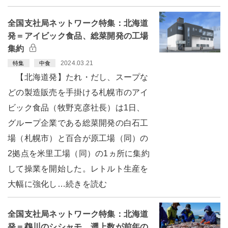
全国支社局ネットワーク特集：北海道
発＝アイビック食品、総菜開発の工場
集約
2024.03.21
特集
中食
【北海道発】たれ・だし、スープな
どの製造販売を手掛ける札幌市のアイ
ビック食品（牧野克彦社長）は1日、
グループ企業である総菜開発の白石工
場（札幌市）と百合が原工場（同）の
2拠点を米里工場（同）の1ヵ所に集約
して操業を開始した。レトルト生産を
大幅に強化し…続きを読む
全国支社局ネットワーク特集：北海道
発＝鵡川のシシャモ、遡上数が前年の