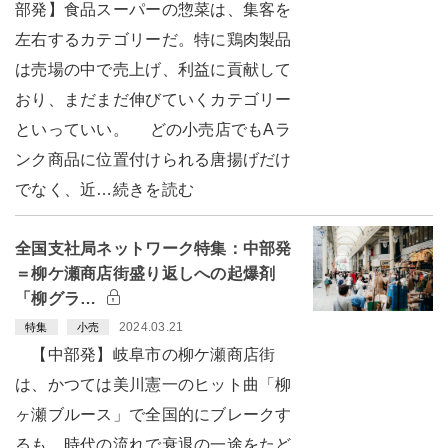
部発】食品スーパーの惣菜は、集客を
左右するカテゴリーだ。特に鶏肉製品
は売場の中で売上げ、利益に貢献して
おり、まだまだ伸びていくカテゴリー
といっていい。 どの小売店でもAラ
ンク商品に位置付けられる唐揚げだけ
でなく、近…続きを読む
全国支社局ネットワーク特集：中部発
＝柳ケ瀬商店街盛り返しへの起爆剤
「柳グラ…
2024.03.21
特集
小売
【中部発】岐阜市の柳ケ瀬商店街
は、かつては美川憲一のヒット曲「柳
ヶ瀬ブルース」で全国的にブレークす
るも、時代の流れで衰退の一途をたど