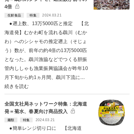
4倍
2024.03.21
生鮮食品
特集
●遡上数、13万5000匹と推定 【北
海道発】むかわ町を流れる鵡川（むか
わ）へのシシャモの推定遡上（そじょ
う）数が、前年の約4倍の13万5000匹
となった。鵡川漁協などでつくる胆振
管内ししゃも漁業振興協議会が昨年10
月下旬から約1ヵ月間、鵡川下流に…
続きを読む
全国支社局ネットワーク特集：北海道
発＝菊水、春夏向け商品投入
2024.03.21
麺類
特集
●簡単レンジ切り口に 【北海道