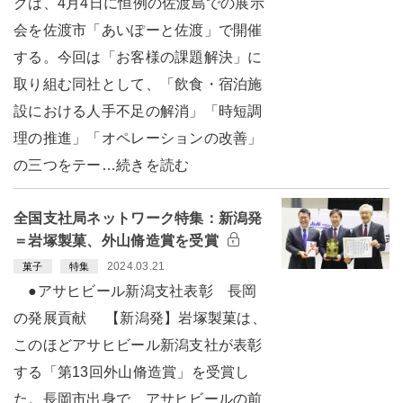
クは、4月4日に恒例の佐渡島での展示
会を佐渡市「あいぽーと佐渡」で開催
する。今回は「お客様の課題解決」に
取り組む同社として、「飲食・宿泊施
設における人手不足の解消」「時短調
理の推進」「オペレーションの改善」
の三つをテー…続きを読む
全国支社局ネットワーク特集：新潟発
＝岩塚製菓、外山脩造賞を受賞
2024.03.21
菓子
特集
●アサヒビール新潟支社表彰 長岡
の発展貢献 【新潟発】岩塚製菓は、
このほどアサヒビール新潟支社が表彰
する「第13回外山脩造賞」を受賞し
た。長岡市出身で、アサヒビールの前