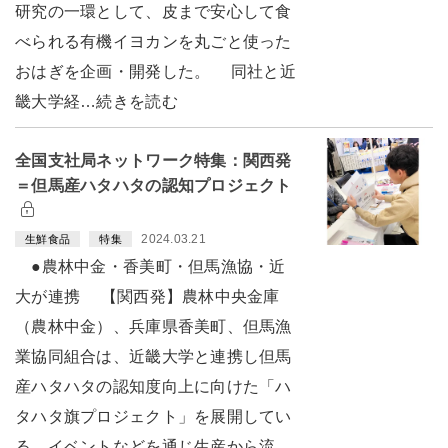
研究の一環として、皮まで安心して食
べられる有機イヨカンを丸ごと使った
おはぎを企画・開発した。 同社と近
畿大学経…続きを読む
全国支社局ネットワーク特集：関西発
＝但馬産ハタハタの認知プロジェクト
2024.03.21
生鮮食品
特集
●農林中金・香美町・但馬漁協・近
大が連携 【関西発】農林中央金庫
（農林中金）、兵庫県香美町、但馬漁
業協同組合は、近畿大学と連携し但馬
産ハタハタの認知度向上に向けた「ハ
タハタ旗プロジェクト」を展開してい
る。イベントなどを通じ生産から流