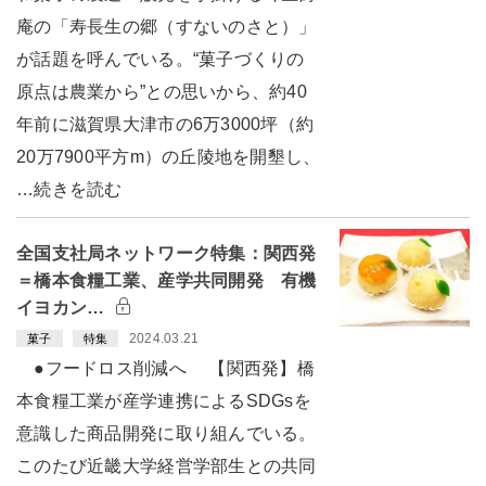
庵の「寿長生の郷（すないのさと）」
が話題を呼んでいる。“菓子づくりの
原点は農業から”との思いから、約40
年前に滋賀県大津市の6万3000坪（約
20万7900平方m）の丘陵地を開墾し、
…続きを読む
全国支社局ネットワーク特集：関西発
＝橋本食糧工業、産学共同開発 有機
イヨカン…
2024.03.21
菓子
特集
●フードロス削減へ 【関西発】橋
本食糧工業が産学連携によるSDGsを
意識した商品開発に取り組んでいる。
このたび近畿大学経営学部生との共同