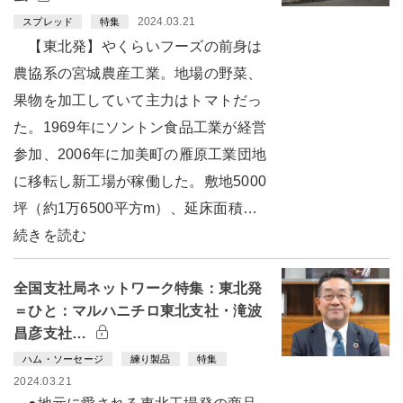
2024.03.21
スプレッド
特集
【東北発】やくらいフーズの前身は
農協系の宮城農産工業。地場の野菜、
果物を加工していて主力はトマトだっ
た。1969年にソントン食品工業が経営
参加、2006年に加美町の雁原工業団地
に移転し新工場が稼働した。敷地5000
坪（約1万6500平方m）、延床面積…
続きを読む
全国支社局ネットワーク特集：東北発
＝ひと：マルハニチロ東北支社・滝波
昌彦支社…
ハム・ソーセージ
練り製品
特集
2024.03.21