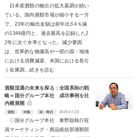
日本産酒類の輸出の拡大基調が続い
ている。国内酒類市場が縮小する一方
で、23年の輸出金額は前年比3.4％減
の1344億円と、過去最高を記録した2
2年に次ぐ水準となった。減少要因
は、世界的な物価高や一部の国・地域
における消費減退、米国における長引
く在庫調…続きを読む
酒類流通の未来を探る：全国系卸の戦
略＝国分グループ本社 成功事例を社
内横展開
2024.07.20
酒類
特集
卸・商社
◇国分グループ本社 東野聡執行役
員マーケティング・商品統括部酒類部