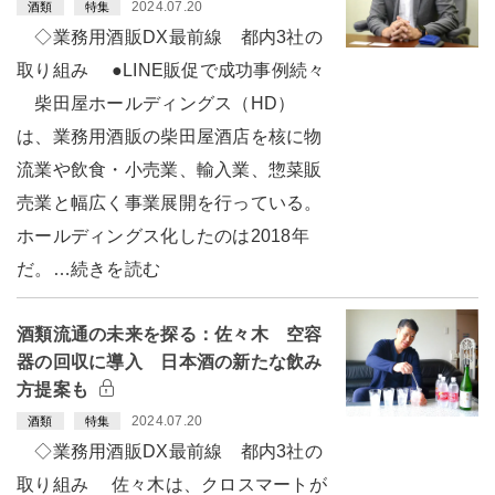
2024.07.20
酒類
特集
◇業務用酒販DX最前線 都内3社の
取り組み ●LINE販促で成功事例続々
柴田屋ホールディングス（HD）
は、業務用酒販の柴田屋酒店を核に物
流業や飲食・小売業、輸入業、惣菜販
売業と幅広く事業展開を行っている。
ホールディングス化したのは2018年
だ。…続きを読む
酒類流通の未来を探る：佐々木 空容
器の回収に導入 日本酒の新たな飲み
方提案も
2024.07.20
酒類
特集
◇業務用酒販DX最前線 都内3社の
取り組み 佐々木は、クロスマートが