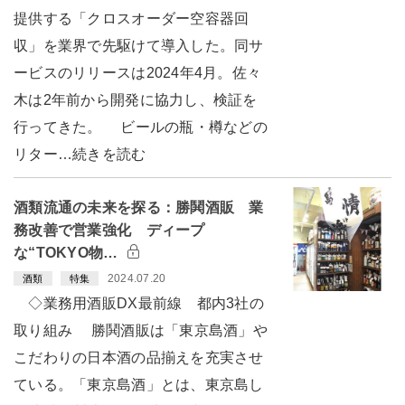
提供する「クロスオーダー空容器回
収」を業界で先駆けて導入した。同サ
ービスのリリースは2024年4月。佐々
木は2年前から開発に協力し、検証を
行ってきた。 ビールの瓶・樽などの
リター…続きを読む
酒類流通の未来を探る：勝鬨酒販 業
務改善で営業強化 ディープ
な“TOKYO物…
2024.07.20
酒類
特集
◇業務用酒販DX最前線 都内3社の
取り組み 勝鬨酒販は「東京島酒」や
こだわりの日本酒の品揃えを充実させ
ている。「東京島酒」とは、東京島し