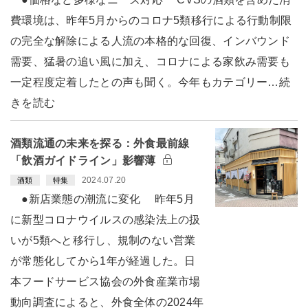
費環境は、昨年5月からのコロナ5類移行による行動制限
の完全な解除による人流の本格的な回復、インバウンド
需要、猛暑の追い風に加え、コロナによる家飲み需要も
一定程度定着したとの声も聞く。今年もカテゴリー…続
きを読む
酒類流通の未来を探る：外食最前線
「飲酒ガイドライン」影響薄
2024.07.20
酒類
特集
●新店業態の潮流に変化 昨年5月
に新型コロナウイルスの感染法上の扱
いが5類へと移行し、規制のない営業
が常態化してから1年が経過した。日
本フードサービス協会の外食産業市場
動向調査によると、外食全体の2024年