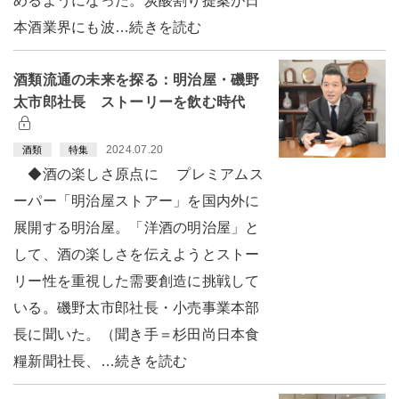
めるようになった。炭酸割り提案が日
本酒業界にも波…続きを読む
酒類流通の未来を探る：明治屋・磯野
太市郎社長 ストーリーを飲む時代
2024.07.20
酒類
特集
◆酒の楽しさ原点に プレミアムス
ーパー「明治屋ストアー」を国内外に
展開する明治屋。「洋酒の明治屋」と
して、酒の楽しさを伝えようとストー
リー性を重視した需要創造に挑戦して
いる。磯野太市郎社長・小売事業本部
長に聞いた。（聞き手＝杉田尚日本食
糧新聞社長、…続きを読む