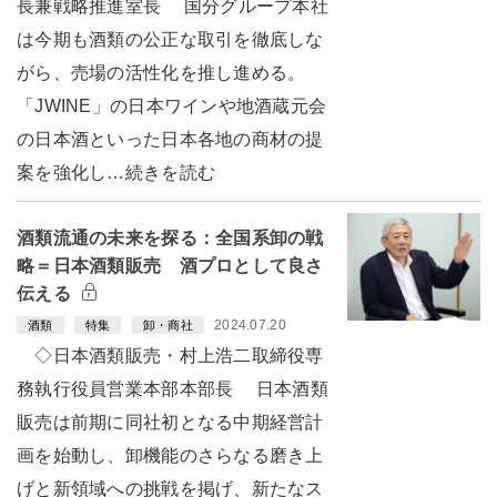
長兼戦略推進室長 国分グループ本社
は今期も酒類の公正な取引を徹底しな
がら、売場の活性化を推し進める。
「JWINE」の日本ワインや地酒蔵元会
の日本酒といった日本各地の商材の提
案を強化し…続きを読む
酒類流通の未来を探る：全国系卸の戦
略＝日本酒類販売 酒プロとして良さ
伝える
2024.07.20
酒類
特集
卸・商社
◇日本酒類販売・村上浩二取締役専
務執行役員営業本部本部長 日本酒類
販売は前期に同社初となる中期経営計
画を始動し、卸機能のさらなる磨き上
げと新領域への挑戦を掲げ、新たなス