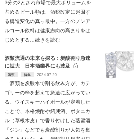
3分の2とされ市場で最大ボリュームを
占めるビール類は、酒税改定に起因す
る構造変化の真っ最中。一方のノンア
ルコール飲料は健康志向の高まりをは
じめとする…続きを読む
酒類流通の未来を探る：炭酸割り急速
に拡大 日本酒業界にも波及
2024.07.20
酒類
特集
酒類を炭酸水で割る飲み方が、カテ
ゴリーの枠を超えて急速に広がってい
る。ウイスキーハイボールが定着した
ことで、本格焼酎や紹興酒、ボタニカ
ル（草根木皮）で香り付けした蒸留酒
「ジン」などでも炭酸割りが人気を集