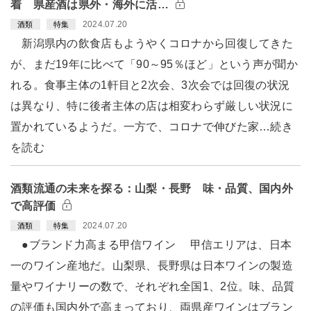
着 県産酒は県外・海外に活…
2024.07.20
酒類
特集
新潟県内の飲食店もようやくコロナから回復してきた
が、まだ19年に比べて「90～95％ほど」という声が聞か
れる。食事主体の1軒目と2次会、3次会では回復の状況
は異なり、特に後者主体の店は相変わらず厳しい状況に
置かれているようだ。一方で、コロナで伸びた家…続き
を読む
酒類流通の未来を探る：山梨・長野 味・品質、国内外
で高評価
2024.07.20
酒類
特集
●ブランド力高まる甲信ワイン 甲信エリアは、日本
一のワイン産地だ。山梨県、長野県は日本ワインの製造
量やワイナリーの数で、それぞれ全国1、2位。味、品質
の評価も国内外で高まっており、両県産ワインはブラン