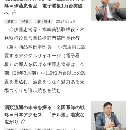
略＝伊藤忠食品 電子看板1万台突破
へ
2024.07.20
酒類
特集
卸・商社
◇伊藤忠食品・福嶋義弘取締役・常
務執行役員営業統括部門部門長代行
（兼）商品本部本部長 小売店内に設
置するデジタルサイネージ（電子看
板）の導入を広げる伊藤忠食品は、今
期（25年3月期）中に計1万台以上の設
置を見込む。酒食をつなぐ魅力ある売
場づくりを追…続きを読む
酒類流通の未来を探る：全国系卸の戦
略＝日本アクセス 「チル酒」着実な
広がり