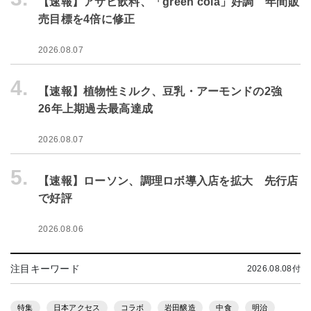
【速報】アサヒ飲料、「green cola」好調 年間販
売目標を4倍に修正
2026.08.07
4.
【速報】植物性ミルク、豆乳・アーモンドの2強
26年上期過去最高達成
2026.08.07
5.
【速報】ローソン、調理ロボ導入店を拡大 先行店
で好評
2026.08.06
注目キーワード
2026.08.08付
特集
日本アクセス
コラボ
岩田醸造
中食
明治