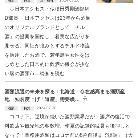
2024.07.20
酒類
特集
卸・商社
◇日本アクセス・俵積田秀剛酒類M
D部長 日本アクセスは23年から酒類
のオリジナルブランドとして「チル
酒」の提案を開始し、着実な広がりを
見せる。同社が強みとするチルド物流
を活用したお酒で、若年層や女性をは
じめとした日常的に飲酒の機会が少な
い層の酒類市…続きを読む
酒類流通の未来を探る：北海道 存在感高まる酒類産
地 知名度上げ「道産」需要喚…
2024.07.20
酒類
特集
コロナ下、逆境が続いた酒類業界だが、酒席の復活で
料飲店や観光地の客数増、昨夏の記録的猛暑も後押しと
なって「業務用酒類はコロナ前の8割前後まで復調」（大