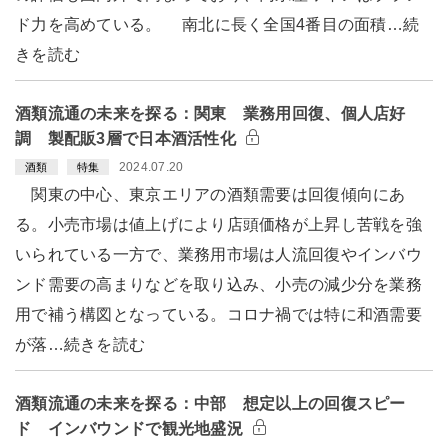
ド力を高めている。 南北に長く全国4番目の面積…続
きを読む
酒類流通の未来を探る：関東 業務用回復、個人店好
調 製配販3層で日本酒活性化
2024.07.20
酒類
特集
関東の中心、東京エリアの酒類需要は回復傾向にあ
る。小売市場は値上げにより店頭価格が上昇し苦戦を強
いられている一方で、業務用市場は人流回復やインバウ
ンド需要の高まりなどを取り込み、小売の減少分を業務
用で補う構図となっている。コロナ禍では特に和酒需要
が落…続きを読む
酒類流通の未来を探る：中部 想定以上の回復スピー
ド インバウンドで観光地盛況