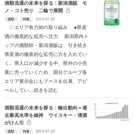
酒類流通の未来を探る：新潟酒販 モ
ノ・コト売り 二輪で展開
2024.07.20
酒類
特集
◇エリア有力卸の取り組み ●県産
酒の徹底的な拡売へ注力 新潟県内ト
ップの酒類卸・新潟酒販は、引き続き
県産酒の徹底的な拡売に力を入れてい
く。県人口が減少する中、県外の小売
業に売っていくため、国分グループ各
エリア展示会にもブースを出展、アピ
ールしてい…続きを読む
酒類流通の未来を探る：輸出動向＝過
去最高水準を維持 ウイスキー・清酒
がけん引
2024.07.20
酒類
特集