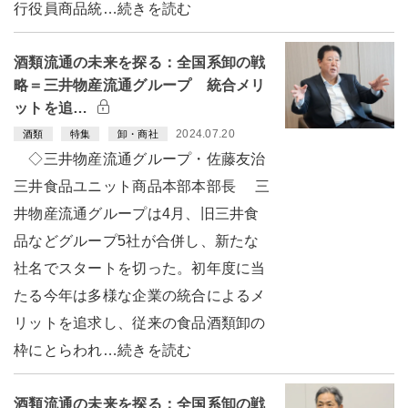
行役員商品統…続きを読む
酒類流通の未来を探る：全国系卸の戦
略＝三井物産流通グループ 統合メリ
ットを追…
2024.07.20
酒類
特集
卸・商社
◇三井物産流通グループ・佐藤友治
三井食品ユニット商品本部本部長 三
井物産流通グループは4月、旧三井食
品などグループ5社が合併し、新たな
社名でスタートを切った。初年度に当
たる今年は多様な企業の統合によるメ
リットを追求し、従来の食品酒類卸の
枠にとらわれ…続きを読む
酒類流通の未来を探る：全国系卸の戦