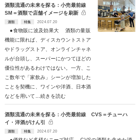
酒類流通の未来を探る：小売最前線
SM＝酒類で店舗イメージを刷新
2024.07.20
酒類
特集
●食物販に波及効果大 酒類の量販
機能に限れば、ディスカウントストア
やドラッグストア、オンラインチャネ
ルが台頭し、スーパーにかつてほどの
優位性があるわけではない。一方、こ
こ数年で「家飲み」シーンが増加した
ことを契機に、ワインや洋酒、日本酒
などを用いて…続きを読む
酒類流通の未来を探る：小売最前線 CVS＝チューハ
イ・洋酒がけん引
2024.07.20
酒類
特集
●価格など多様なニーズ対応 CVSの酒類を含めた消