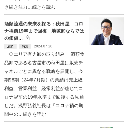
き続き注力…続きを読む
酒類流通の未来を探る：秋田屋 コロ
ナ禍前19年まで回復 地域卸ならでは
の価値…
2024.07.20
酒類
特集
◇エリア有力卸の取り組み 酒類食
品卸である名古屋市の秋田屋は販売チ
ャネルごとに異なる戦略を展開し、今
期98期（24年7月期）の業績は売上総
利益、営業利益、経常利益が総じてコ
ロナ禍前の19年水準まで回復する見通
しだ。浅野弘義社長は「コロナ禍の期
間中の…続きを読む