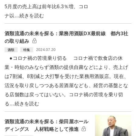
5月度の売上高は前年比6.3％増、コロ
ナ以…続きを読む
酒類流通の未来を探る：業務用酒販DX最前線 都内3社
の取り組み
2024.07.20
酒類
特集
●コロナ禍の苦境乗り切る コロナ禍で飲食店の休
業・時短のみならず酒類の提供自粛などにより、売上げ
は7割減、8割減と大打撃を受けた業務用酒販店。現在、
活況を取り戻しつつある居酒屋なども、経営の基盤とな
る店舗数は戻ってはいない。コロナ禍の苦境を乗り切
る…続きを読む
酒類流通の未来を探る：柴田屋ホール
ディングス 人材戦略として推進