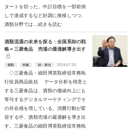
タートを切った。中計目標を一部前倒
しで達成するなど好調に推移しつつ、
酒類分野では…続きを読む
酒類流通の未来を探る：全国系卸の戦
略＝三菱食品 売場の最適解導き出す
2024.07.20
酒類
特集
卸・商社
◇三菱食品・細田博英取締役常務執
行役員商品統括 データ分析を得意と
する三菱食品は、酒類の価値向上にも
寄与するデジタルマーケティングでそ
の存在感を増している。消費行動が変
容する中、酒類売場の最適解を導き出
す。三菱食品の細田博英取締役常務執