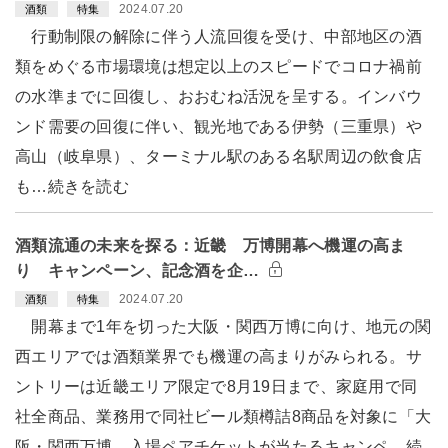
2024.07.20
酒類
特集
行動制限の解除に伴う人流回復を受け、中部地区の酒
類をめぐる市場環境は想定以上のスピードでコロナ禍前
の水準までに回復し、おおむね活況を呈する。インバウ
ンド需要の回復に伴い、観光地である伊勢（三重県）や
高山（岐阜県）、ターミナル駅のある名駅周辺の飲食店
も…続きを読む
酒類流通の未来を探る：近畿 万博開幕へ機運の高ま
り キャンペーン、記念酒を企…
2024.07.20
酒類
特集
開幕まで1年を切った大阪・関西万博に向け、地元の関
西エリアでは酒類業界でも機運の高まりがみられる。サ
ントリーは近畿エリア限定で8月19日まで、家庭用で同
社全商品、業務用で同社ビール類樽詰8商品を対象に「大
阪・関西万博 入場ペアチケットが当たるキャンペ…続