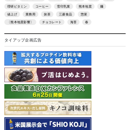
理研ビタミン
コーヒー
雪印乳業
熊本地震
麺
値上げ
業務用
抹茶
三菱食品
惣菜
〔熊本地震影響〕
チョコレート
海苔
春
タイアップ企画広告