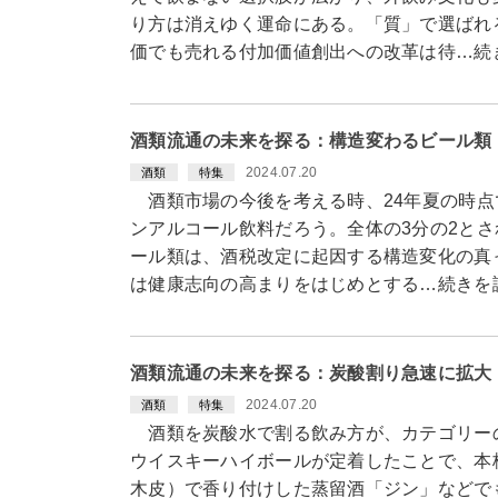
り方は消えゆく運命にある。「質」で選ばれ
価でも売れる付加価値創出への改革は待…続
酒類流通の未来を探る：構造変わるビール類
2024.07.20
酒類
特集
酒類市場の今後を考える時、24年夏の時点
ンアルコール飲料だろう。全体の3分の2と
ール類は、酒税改定に起因する構造変化の真
は健康志向の高まりをはじめとする…続きを
酒類流通の未来を探る：炭酸割り急速に拡大
2024.07.20
酒類
特集
酒類を炭酸水で割る飲み方が、カテゴリー
ウイスキーハイボールが定着したことで、本
木皮）で香り付けした蒸留酒「ジン」などで