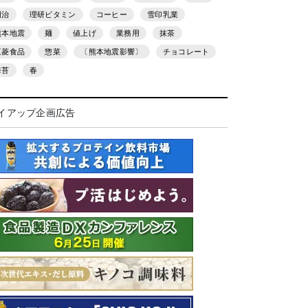
明治
理研ビタミン
コーヒー
雪印乳業
熊本地震
麺
値上げ
業務用
抹茶
三菱食品
惣菜
〔熊本地震影響〕
チョコレート
海苔
春
イアップ企画広告