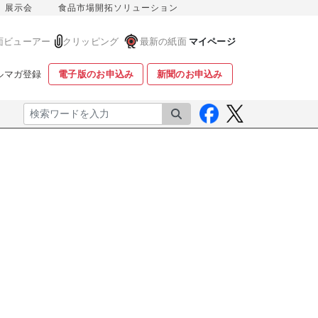
展示会
食品市場開拓ソリューション
面ビューアー
クリッピング
最新の紙面
マイページ
ルマガ登録
電子版のお申込み
新聞のお申込み
検索