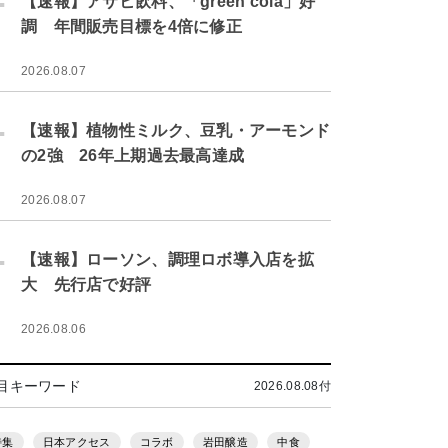
【速報】アサヒ飲料、「green cola」好
調 年間販売目標を4倍に修正
2026.08.07
.
【速報】植物性ミルク、豆乳・アーモンド
の2強 26年上期過去最高達成
2026.08.07
.
【速報】ローソン、調理ロボ導入店を拡
大 先行店で好評
2026.08.06
目キーワード
2026.08.08付
特集
日本アクセス
コラボ
岩田醸造
中食