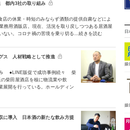
線 都内3社の取り組み
食店の休業・時短のみならず酒類の提供自粛などによ
た業務用酒販店。現在、活況を取り戻しつつある居酒屋
日
いない。コロナ禍の苦境を乗り切る…続きを読む
グス 人材戦略として推進
媒
 ●LINE販促で成功事例続々 柴
販の柴田屋酒店を核に物流業や飲
業展開を行っている。ホールディン
媒
収に導入 日本酒の新たな飲み方提