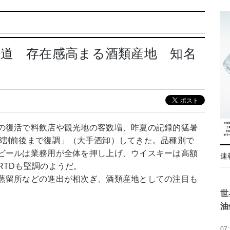
道 存在感高まる酒類産地 知名
の復活で料飲店や観光地の客数増、昨夏の記録的猛暑
8割前後まで復調」（大手酒卸）してきた。品種別で
ビールは業務用が全体を押し上げ、ウイスキーは高額
速
RTDも堅調のようだ。
蒸留所などの進出が相次ぎ、酒類産地としての注目も
世
油
07