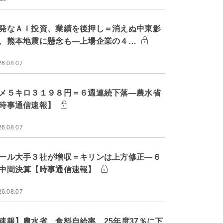
発なＡＩ投資、業績を後押し＝消えぬ中東影
、熊本地震に懸念も―上場企業の４…
26.08.07
メ５キロ３１９８円＝６週連続下落―農水省
時事通信速報】
26.08.07
ール大手３社が増収＝キリンは上方修正―６
中間決算【時事通信速報】
26.08.07
速報】農水省、食料自給率 25年度37％に下