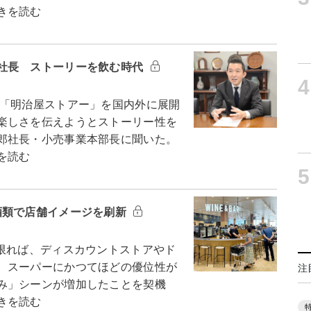
きを読む
社長 ストーリーを飲む時代
4
「明治屋ストアー」を国内外に展開
楽しさを伝えようとストーリー性を
郎社長・小売事業本部長に聞いた。
を読む
5
酒類で店舗イメージを刷新
限れば、ディスカウントストアやド
、スーパーにかつてほどの優位性が
注
み」シーンが増加したことを契機
きを読む