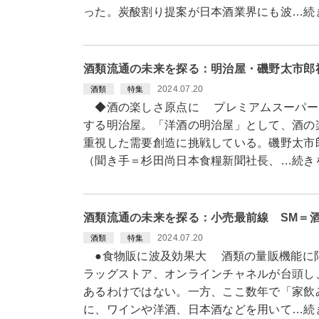
った。炭酸割り提案が日本酒業界にも波…続
酒類流通の未来を探る：明治屋・磯野太市郎
2024.07.20
酒類
特集
◆酒の楽しさ原点に プレミアムスーパー
する明治屋。「洋酒の明治屋」として、酒の
重視した需要創造に挑戦している。磯野太市
（聞き手＝杉田尚日本食糧新聞社長、…続き
酒類流通の未来を探る：小売最前線 SM＝
2024.07.20
酒類
特集
●食物販に波及効果大 酒類の量販機能に
ラッグストア、オンラインチャネルが台頭し
あるわけではない。一方、ここ数年で「家飲
に、ワインや洋酒、日本酒などを用いて…続