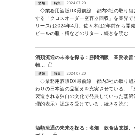
2024.07.20
酒類
特集
◇業務用酒販DX最前線 都内3社の取り組
する「クロスオーダー空容器回収」を業界で
リースは2024年4月。佐々木は2年前から
ビールの瓶・樽などのリター…続きを読む
酒類流通の未来を探る：勝鬨酒販 業務改善で
物…
2024.07.20
酒類
特集
◇業務用酒販DX最前線 都内3社の取り組
わりの日本酒の品揃えを充実させている。「
製造される独自の文化で発展していった蒸留酒の
理的表示）認定を受けている…続きを読む
酒類流通の未来を探る：名畑 飲食店支援、