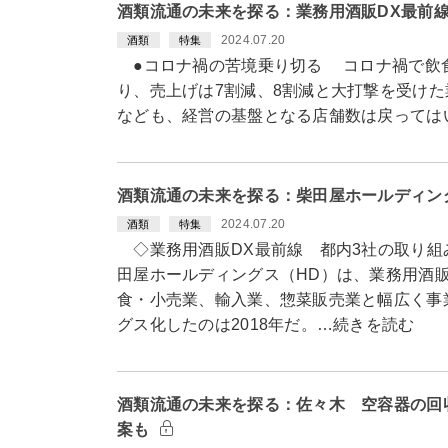
酒類流通の未来を探る：業務用酒販DX最前
2024.07.20
酒類
特集
●コロナ禍の苦境乗り切る コロナ禍で飲
り、売上げは7割減、8割減と大打撃を受け
なども、経営の基盤となる店舗数は戻っては
酒類流通の未来を探る：柴田屋ホールディン
2024.07.20
酒類
特集
◇業務用酒販DX最前線 都内3社の取り組み
田屋ホールディングス（HD）は、業務用酒
食・小売業、輸入業、惣菜販売業と幅広く事
グス化したのは2018年だ。…続きを読む
酒類流通の未来を探る：佐々木 空容器の回
案も