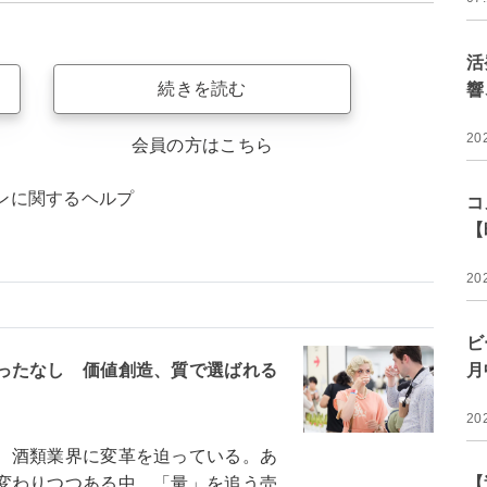
活
続きを読む
響
20
会員の方はこちら
ンに関するヘルプ
コ
【
20
ビ
ったなし 価値創造、質で選ばれる
月
20
、酒類業界に変革を迫っている。あ
変わりつつある中、「量」を追う売
【