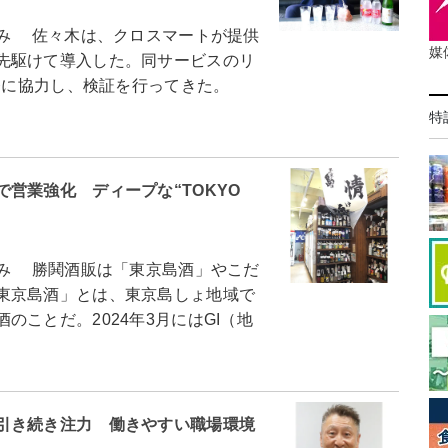
み 佐々木は、クロスマートが提供
媒
先駆けて導入した。同サービスのリ
開発に協力し、検証を行ってきた。
特
営業強化 ディープな“TOKYO
み 勝鬨酒販は「東京島酒」やこだ
東京島酒」とは、東京島しょ地域で
ことだ。2024年3月にはGI（地
引き続き注力 働きやすい職場環境