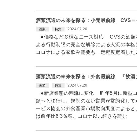
酒類流通の未来を探る：小売最前線 CVS
2024.07.20
酒類
特集
●価格など多様なニーズ対応 CVSの酒類
よる行動制限の完全な解除による人流の本格
コロナによる家飲み需要も一定程度定着した
酒類流通の未来を探る：外食最前線 「飲酒
2024.07.20
酒類
特集
●新店業態の潮流に変化 昨年5月に新型コ
類へと移行し、規制のない営業が常態化して
ービス協会の外食産業市場動向調査によると、
は前年比6.3％増、コロナ以…続きを読む