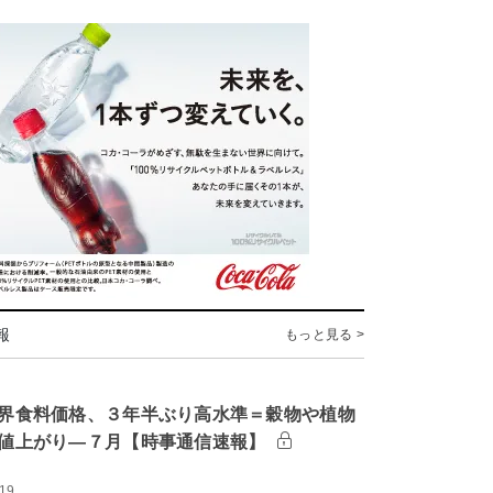
報
もっと見る >
界食料価格、３年半ぶり高水準＝穀物や植物
値上がり―７月【時事通信速報】
:19