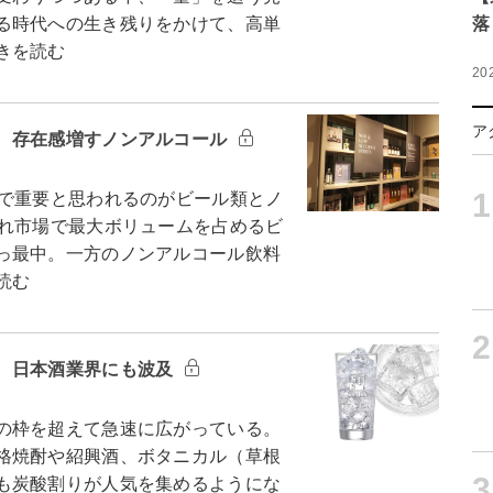
る時代への生き残りをかけて、高単
落
きを読む
20
ア
 存在感増すノンアルコール
1
で重要と思われるのがビール類とノ
され市場で最大ボリュームを占めるビ
っ最中。一方のノンアルコール飲料
読む
2
 日本酒業界にも波及
の枠を超えて急速に広がっている。
格焼酎や紹興酒、ボタニカル（草根
3
も炭酸割りが人気を集めるようにな