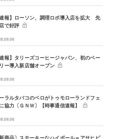
速報】ローソン、調理ロボ導入店を拡大 先
店で好評
26.08.06
速報】タリーズコーヒージャパン、初のベー
リー導入新店舗オープン
26.08.06
ーラルタバコのベロがトゥモローランドフェ
に協力〔ＧＮＷ〕【時事通信速報】
26.08.06
新商品〕スモーキーなハイボール＝アサヒビ