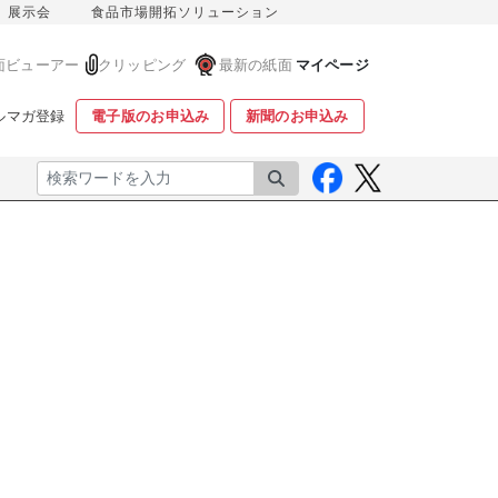
展示会
食品市場開拓ソリューション
面ビューアー
クリッピング
最新の紙面
マイページ
ルマガ登録
電子版のお申込み
新聞のお申込み
検索