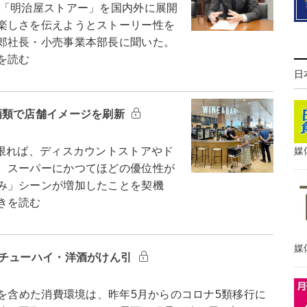
「明治屋ストアー」を国内外に展開
楽しさを伝えようとストーリー性を
郎社長・小売事業本部長に聞いた。
を読む
日
酒類で店舗イメージを刷新
媒
限れば、ディスカウントストアやド
、スーパーにかつてほどの優位性が
み」シーンが増加したことを契機
きを読む
媒
＝チューハイ・洋酒がけん引
を含めた消費環境は、昨年5月からのコロナ5類移行に