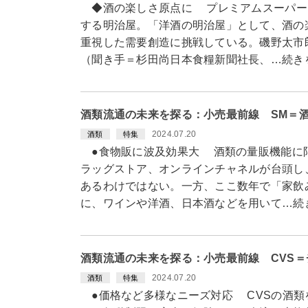
◆酒の楽しさ原点に プレミアムスーパー
する明治屋。「洋酒の明治屋」として、酒の
重視した需要創造に挑戦している。磯野太市
（聞き手＝杉田尚日本食糧新聞社長、…続き
酒類流通の未来を探る：小売最前線 SM＝
2024.07.20
酒類
特集
●食物販に波及効果大 酒類の量販機能に
ラッグストア、オンラインチャネルが台頭し
あるわけではない。一方、ここ数年で「家飲
に、ワインや洋酒、日本酒などを用いて…続
酒類流通の未来を探る：小売最前線 CVS
2024.07.20
酒類
特集
●価格など多様なニーズ対応 CVSの酒類