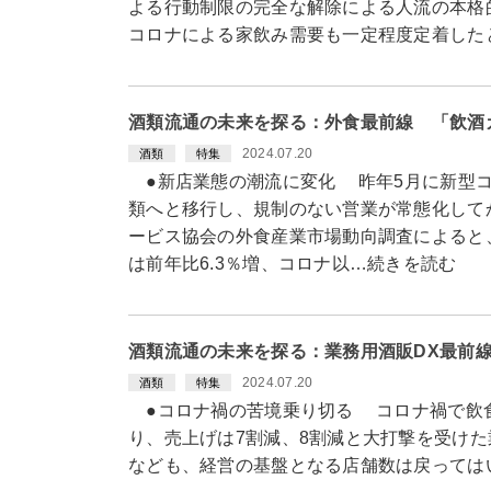
よる行動制限の完全な解除による人流の本格
コロナによる家飲み需要も一定程度定着した
酒類流通の未来を探る：外食最前線 「飲酒
2024.07.20
酒類
特集
●新店業態の潮流に変化 昨年5月に新型コ
類へと移行し、規制のない営業が常態化して
ービス協会の外食産業市場動向調査によると、
は前年比6.3％増、コロナ以…続きを読む
酒類流通の未来を探る：業務用酒販DX最前
2024.07.20
酒類
特集
●コロナ禍の苦境乗り切る コロナ禍で飲
り、売上げは7割減、8割減と大打撃を受け
なども、経営の基盤となる店舗数は戻っては