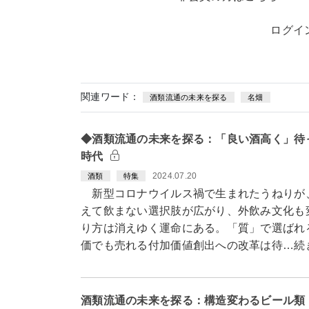
ログイ
関連ワード：
酒類流通の未来を探る
名畑
◆酒類流通の未来を探る：「良い酒高く」待
時代
2024.07.20
酒類
特集
新型コロナウイルス禍で生まれたうねりが
えて飲まない選択肢が広がり、外飲み文化も
り方は消えゆく運命にある。「質」で選ばれ
価でも売れる付加価値創出への改革は待…続
酒類流通の未来を探る：構造変わるビール類