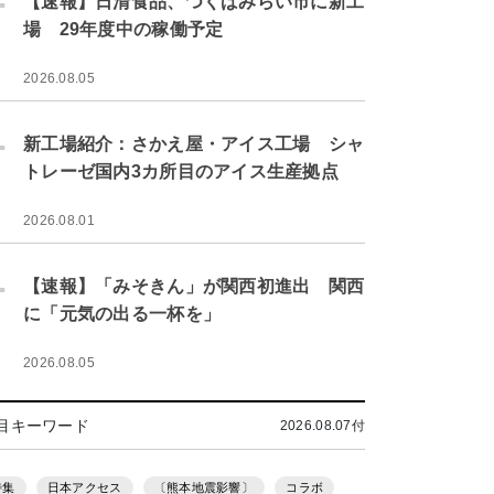
【速報】日清食品、つくばみらい市に新工
場 29年度中の稼働予定
2026.08.05
.
新工場紹介：さかえ屋・アイス工場 シャ
トレーゼ国内3カ所目のアイス生産拠点
2026.08.01
.
【速報】「みそきん」が関西初進出 関西
に「元気の出る一杯を」
2026.08.05
目キーワード
2026.08.07付
特集
日本アクセス
〔熊本地震影響〕
コラボ