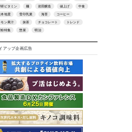
理研ビタミン
麺
岩田醸造
値上げ
中食
熊本地震
雪印乳業
海苔
コーヒー
レモン果汁
抹茶
チョコレート
トレンド
製粉特集
惣菜
明治
イアップ企画広告