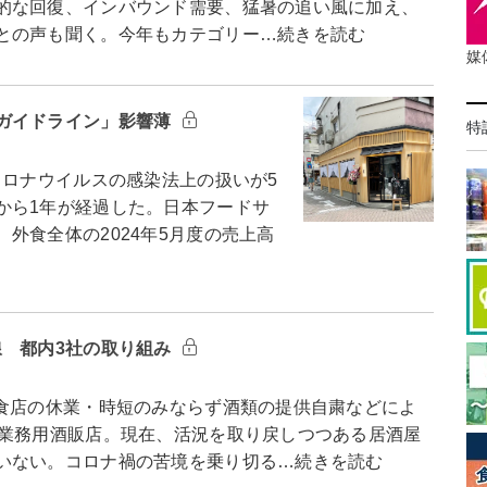
的な回復、インバウンド需要、猛暑の追い風に加え、
との声も聞く。今年もカテゴリー…続きを読む
媒
ガイドライン」影響薄
特
ロナウイルスの感染法上の扱いが5
から1年が経過した。日本フードサ
外食全体の2024年5月度の売上高
線 都内3社の取り組み
食店の休業・時短のみならず酒類の提供自粛などによ
た業務用酒販店。現在、活況を取り戻しつつある居酒屋
いない。コロナ禍の苦境を乗り切る…続きを読む