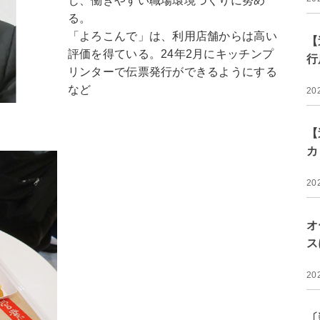
じ、働きやすい職場環境づくりに努め
る。
「よろこんで」は、利用店舗からは高い
【
評価を得ている。24年2月にキッチンプ
行
リンターで伝票発行ができるようにする
など
20
【
カ
20
オ
ス
20
〔