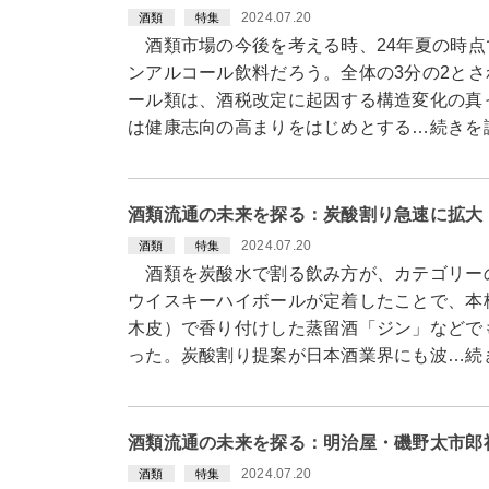
2024.07.20
酒類
特集
酒類市場の今後を考える時、24年夏の時点
ンアルコール飲料だろう。全体の3分の2と
ール類は、酒税改定に起因する構造変化の真
は健康志向の高まりをはじめとする…続きを
酒類流通の未来を探る：炭酸割り急速に拡大
2024.07.20
酒類
特集
酒類を炭酸水で割る飲み方が、カテゴリー
ウイスキーハイボールが定着したことで、本
木皮）で香り付けした蒸留酒「ジン」などで
った。炭酸割り提案が日本酒業界にも波…続
酒類流通の未来を探る：明治屋・磯野太市郎
2024.07.20
酒類
特集