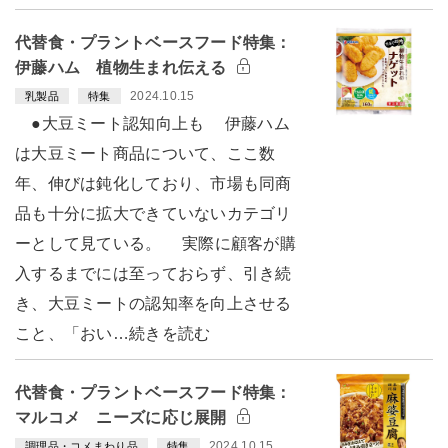
代替食・プラントベースフード特集：
伊藤ハム 植物生まれ伝える
2024.10.15
乳製品
特集
●大豆ミート認知向上も 伊藤ハム
は大豆ミート商品について、ここ数
年、伸びは鈍化しており、市場も同商
品も十分に拡大できていないカテゴリ
ーとして見ている。 実際に顧客が購
入するまでには至っておらず、引き続
き、大豆ミートの認知率を向上させる
こと、「おい…続きを読む
代替食・プラントベースフード特集：
マルコメ ニーズに応じ展開
2024.10.15
調理品・コメまわり品
特集