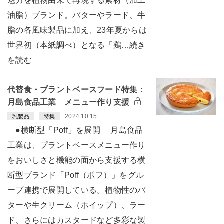
魅力を植物由来で再現する素材（加工
油脂）ブランド。バターやラード、牛
脂の各風味製品に加え、23年夏からは
世界初（本紙調べ）となる「鶏…続き
を読む
代替食・プラントベースフード特集：
月島食品工業 メニュー作り支援
2024.10.15
乳製品
特集
●横断型「Poff」を展開 月島食品
工業は、プラントベースメニュー作り
をおいしさと機能の面から支援する横
断型ブランド「Poff（ポフ）」をグル
ープ連携で展開している。植物性のバ
ターや生クリーム（ホイップ）、ラー
ド、さらにはカスタードなど多彩な製