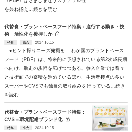
（PBF）はさまざまなサステナブル性
を兼ね揃え…続きを読む
代替食・プラントベースフード特集：進行する動き・技
術 活性化を後押しか
2024.10.15
特集
総合
●ヒント探りニーズ発掘を わが国のプラントベース
フード（PBF）は、将来的に予想されている第2次成長期
へ向け、助走の歩幅を広げつつある。参入企業では着々
と技術面での蓄積を進めているほか、生活者接点の多い
スーパーやCVSでも独自の取り組みを行っている…続き
を読む
代替食・プラントベースフード特集：
CVS＝環境配慮ブランド化
2024.10.15
特集
小売