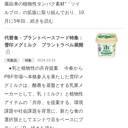
腐由来の植物性タンパク素材”「ソイ
ルプロ」の拡販に取り組んでおり、10
月に5年目…続きを読む
代替食・プラントベースフード特集：
雪印メグミルク プラントラベル展開
2024.10.15
乳製品
特集
●乳と植物性の共存提案 今春から
PBF市場へ本格参入を果たした雪印メ
グミルクは、酪農を基盤とする乳業メ
ーカーとして、乳（ミルク）と植物性
アイテムの「共存」を提案する。環境
課題や社会課題を背景に、新たな食の
選択肢としてエンドウ豆をベースにブ