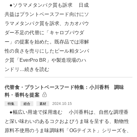
●ソラマメタンパク質も訴求 日成
共益はプラントベースフード向けにソ
ラマメタンパク質を訴求、カカオパウ
ダー不足の代替に「キャロブパウダ
ー」の提案を始めた。既存品では溶解
性の良さを売りにしたビール粕タンパ
ク質「EverPro BR」や製造現場のハ
ンドリ…続きを読む
代替食・プラントベースフード特集：小川香料 調味
料・香料を提案
2024.10.15
特集
総合
素材
●幅広い用途で採用進む 小川香料は、自然な調理香
と深い味わいのあるコクおよびうま味を呈する、動物性
原料不使用のうま味調味料「OGテイスト」シリーズを、