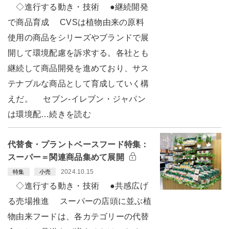
◇進行する動き・技術 ●継続開発
で商品育成 CVSは植物由来の原料
使用の商品をシリーズやブランドで展
開して環境配慮を訴求する。各社とも
継続して商品開発を進めており、サス
テナブルな商品として育成していく構
えだ。 セブン-イレブン・ジャパン
は環境配…続きを読む
代替食・プラントベースフード特集：
スーパー＝関連商品集めて展開
2024.10.15
特集
小売
◇進行する動き・技術 ●共感広げ
る売場推進 スーパーの店頭に並ぶ植
物由来フードは、各カテゴリーの代替