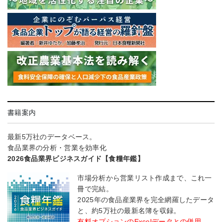
書籍案内
最新5万社のデータベース。
食品業界の分析・営業を効率化
2026食品業界ビジネスガイド【食糧年鑑】
市場分析から営業リスト作成まで、これ一
冊で完結。
2025年の食品産業界を完全網羅したデータ
と、約5万社の最新名簿を収録。
有料オプションのExcelデータとの併用