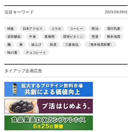
注目キーワード
2026.08.09付
特集
日本アクセス
コラボ
コーヒー
明治
雪印乳業
岩田醸造
中食
業務用
理研ビタミン
惣菜
熊本地震
麺
春
値上げ
抹茶
三菱食品
〔熊本地震影響〕
味の素
チョコレート
タイアップ企画広告