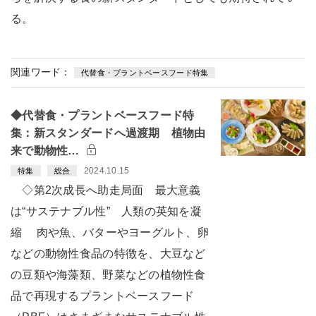
る。
関連ワード：
代替食・プラントベースフード特集
◆代替食・プラントベースフード特
集：新スタンダードへ過渡期 植物由
来で動物性…
2024.10.15
特集
総合
◇第2次成長へ助走局面 最大意義
は“サステナブル性” 人類の英知を凝
縮 肉や魚、バターやヨーグルト、卵
などの動物性食品の特徴を、大豆など
の豆類や海藻類、野菜などの植物性食
品で再現するプラントベースフード