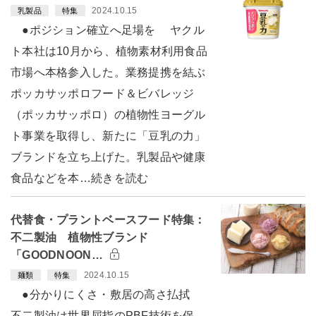
2024.10.15
乳製品
特集
●ポジション確立へ足場を ヤクル
ト本社は10月から、植物素材利用食品
市場へ本格参入した。業務提携を結ぶ
ポッカサッポロフード＆ビバレッジ
（ポッカサッポロ）の植物性ヨーグル
ト事業を取得し、新たに「豆乳の力」
ブランドを立ち上げた。乳製品や健康
食品などを本…続きを読む
代替食・プラントベースフード特集：
不二製油 植物性ブランド
「GOODNOON…
2024.10.15
麺類
特集
●分かりにくさ・敷居の高さ払拭
不二製油は世界屈指のPBF技術を保