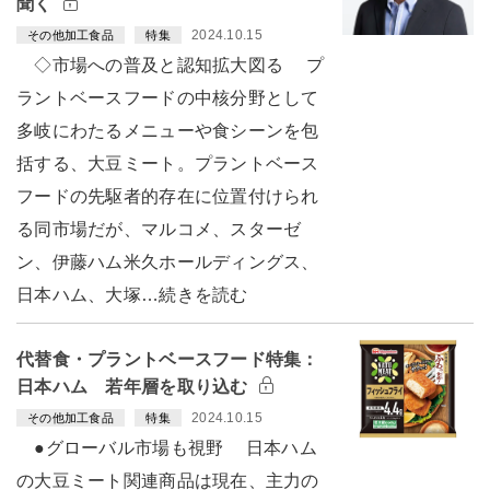
聞く
2024.10.15
その他加工食品
特集
◇市場への普及と認知拡大図る プ
ラントベースフードの中核分野として
多岐にわたるメニューや食シーンを包
括する、大豆ミート。プラントベース
フードの先駆者的存在に位置付けられ
る同市場だが、マルコメ、スターゼ
ン、伊藤ハム米久ホールディングス、
日本ハム、大塚…続きを読む
代替食・プラントベースフード特集：
日本ハム 若年層を取り込む
2024.10.15
その他加工食品
特集
●グローバル市場も視野 日本ハム
の大豆ミート関連商品は現在、主力の