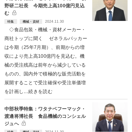
野研二社長 今期売上高100億円見込
む
2024.11.30
特集
機械・資材
◇食品包装・機械・資材メーカー・
商社トップに聞く ゼネラルパッカー
は今期（25年7月期）、前期からの増
収により売上高100億円を見込む。機
械の受注残高は前年から減少している
ものの、国内外で積極的な販売活動を
展開することで受注確保や受注単価増
を計画し…続きを読む
中部秋季特集：ワタナベフーマック・
渡邊将博社長 食品機械のコンシェル
ジュへ