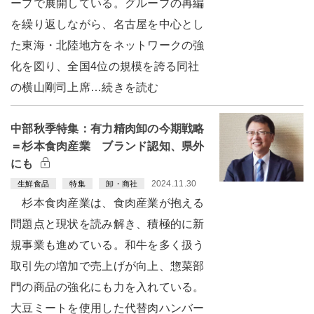
ープで展開している。グループの再編
を繰り返しながら、名古屋を中心とし
た東海・北陸地方をネットワークの強
化を図り、全国4位の規模を誇る同社
の横山剛司上席…続きを読む
中部秋季特集：有力精肉卸の今期戦略
＝杉本食肉産業 ブランド認知、県外
にも
2024.11.30
生鮮食品
特集
卸・商社
杉本食肉産業は、食肉産業が抱える
問題点と現状を読み解き、積極的に新
規事業も進めている。和牛を多く扱う
取引先の増加で売上げが向上、惣菜部
門の商品の強化にも力を入れている。
大豆ミートを使用した代替肉ハンバー