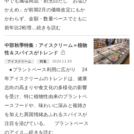
中でも減塩商品「割烹白だし お塩ひ
かえめ」が前期2月の価格改定にもか
かわらず、金額・数量ベースでともに
前年比2桁増…続きを読む
中部秋季特集：アイスクリーム＝植物
性＆スパイスがトレンド
2024.11.30
アイスクリーム
特集
●プラントベース利用に広がり 24
年アイスクリームのトレンドは、健康
志向の高まりや食文化の多様化の影響
を受け、特に植物性由来のプラントベ
ースフードや、味わいに深みと複雑さ
を加えた異国情緒あふれるスパイスが
注目を浴びている。 プラントベース
のアイス…続きを読む