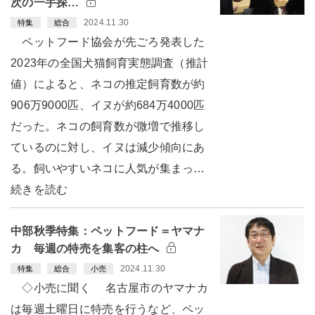
次の一手探…
2024.11.30
特集
総合
ペットフード協会が先ごろ発表した
2023年の全国犬猫飼育実態調査（推計
値）によると、ネコの推定飼育数が約
906万9000匹、イヌが約684万4000匹
だった。ネコの飼育数が微増で推移し
ているのに対し、イヌは減少傾向にあ
る。飼いやすいネコに人気が集まっ…
続きを読む
中部秋季特集：ペットフード＝ヤマナ
カ 毎週の特売を集客の柱へ
2024.11.30
特集
総合
小売
◇小売に聞く 名古屋市のヤマナカ
は毎週土曜日に特売を行うなど、ペッ