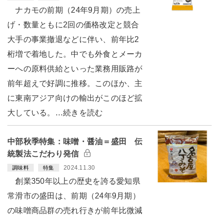
ナカモの前期（24年9月期）の売上
げ・数量ともに2回の価格改定と競合
大手の事業撤退などに伴い、前年比2
桁増で着地した。中でも外食とメーカ
ーへの原料供給といった業務用販路が
前年超えで好調に推移。このほか、主
に東南アジア向けの輸出がこのほど拡
大している。…続きを読む
中部秋季特集：味噌・醤油＝盛田 伝
統製法こだわり発信
2024.11.30
調味料
特集
創業350年以上の歴史を誇る愛知県
常滑市の盛田は、前期（24年9月期）
の味噌商品群の売れ行きが前年比微減