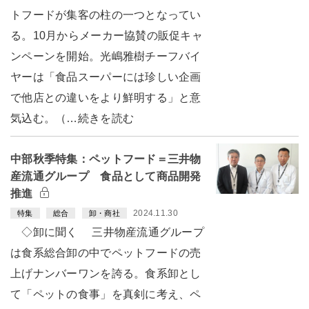
トフードが集客の柱の一つとなってい
る。10月からメーカー協賛の販促キャ
ンペーンを開始。光嶋雅樹チーフバイ
ヤーは「食品スーパーには珍しい企画
で他店との違いをより鮮明する」と意
気込む。（…続きを読む
中部秋季特集：ペットフード＝三井物
産流通グループ 食品として商品開発
推進
2024.11.30
特集
総合
卸・商社
◇卸に聞く 三井物産流通グループ
は食系総合卸の中でペットフードの売
上げナンバーワンを誇る。食系卸とし
て「ペットの食事」を真剣に考え、ペ