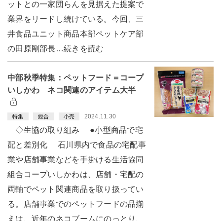
ットとの一家団らんを見据えた提案で
業界をリードし続けている。今回、三
井食品ユニット商品本部ペットケア部
の田原剛部長…続きを読む
中部秋季特集：ペットフード＝コープ
いしかわ ネコ関連のアイテム大半
2024.11.30
特集
総合
小売
◇生協の取り組み ●小型商品で宅
配と差別化 石川県内で食品の宅配事
業や店舗事業などを手掛ける生活協同
組合コープいしかわは、店舗・宅配の
両軸でペット関連商品を取り扱ってい
る。店舗事業でのペットフードの品揃
えは、近年のネコブームにのっとり、