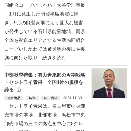
同組合コープいしかわ・大谷学理事長
1月に発生した能登半島地震に続
き、9月の能登豪雨により甚大な被害
が発生している石川県能登地域。同県
全体を配送エリアとする生活協同組合
コープいしかわでは被災地の復旧や復
興に向けた取り…続きを読む
中部秋季特集：有力青果卸の今期戦略
＝セントライ青果 全国4位の規模を
誇る
2024.11.30
生鮮食品
特集
卸・商社
セントライ青果は、名古屋市中央卸
売市場の本場、北部市場、浜松市中央
卸売市場の三つの拠点を中心に8グル