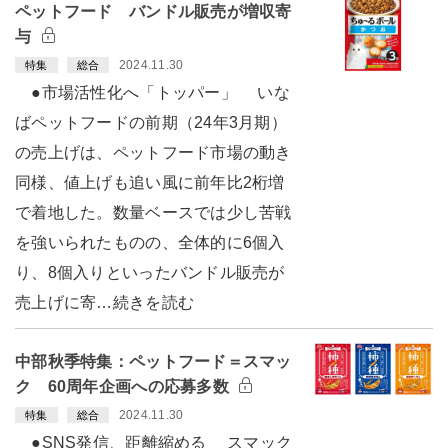
ペットフード バンドル販売が増収寄
与
2024.11.30
特集
総合
●市場活性化へ「トッパー」 いな
ばペットフードの前期（24年3月期）
の売上げは、ペットフード市場の動き
同様、値上げも追い風に前年比2桁増
で着地した。数量ベースでは少し苦戦
を強いられたものの、全体的に6個入
り、8個入りといったバンドル販売が
売上げに寄…続きを読む
中部秋季特集：ペットフード＝スマッ
ク 60周年企画への応募多数
2024.11.30
特集
総合
●SNS発信、距離縮める スマック