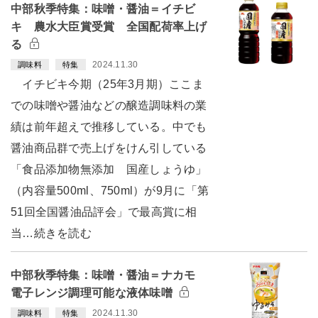
中部秋季特集：味噌・醤油＝イチビ
キ 農水大臣賞受賞 全国配荷率上げ
る
2024.11.30
調味料
特集
イチビキ今期（25年3月期）ここま
での味噌や醤油などの醸造調味料の業
績は前年超えで推移している。中でも
醤油商品群で売上げをけん引している
「食品添加物無添加 国産しょうゆ」
（内容量500ml、750ml）が9月に「第
51回全国醤油品評会」で最高賞に相
当…続きを読む
中部秋季特集：味噌・醤油＝ナカモ
電子レンジ調理可能な液体味噌
2024.11.30
調味料
特集