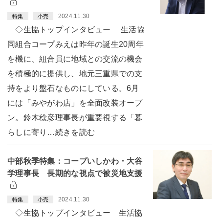
2024.11.30
特集
小売
◇生協トップインタビュー 生活協
同組合コープみえは昨年の誕生20周年
を機に、組合員に地域との交流の機会
を積極的に提供し、地元三重県での支
持をより盤石なものにしている。6月
には「みやがわ店」を全面改装オープ
ン。鈴木稔彦理事長が重要視する「暮
らしに寄り…続きを読む
中部秋季特集：コープいしかわ・大谷
学理事長 長期的な視点で被災地支援
2024.11.30
特集
小売
◇生協トップインタビュー 生活協