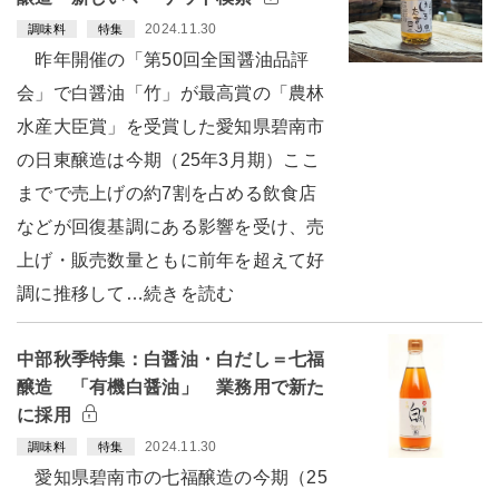
2024.11.30
調味料
特集
昨年開催の「第50回全国醤油品評
会」で白醤油「竹」が最高賞の「農林
水産大臣賞」を受賞した愛知県碧南市
の日東醸造は今期（25年3月期）ここ
までで売上げの約7割を占める飲食店
などが回復基調にある影響を受け、売
上げ・販売数量ともに前年を超えて好
調に推移して…続きを読む
中部秋季特集：白醤油・白だし＝七福
醸造 「有機白醤油」 業務用で新た
に採用
2024.11.30
調味料
特集
愛知県碧南市の七福醸造の今期（25