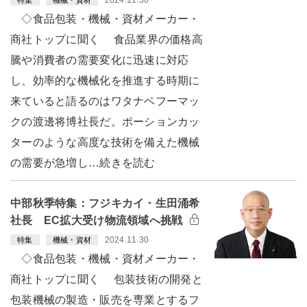
2024.11.30
特集
機械・資材
◇食品包装・機械・資材メーカー・
商社トップに聞く 食品業界の価格高
騰や消費者の需要変化に迅速に対応
し、効率的な機械化を推進する時期に
来ていると語るのはワタナベフーマッ
クの渡邊将博社長だ。ポーションカッ
ターのような高度な技術を備えた機械
の需要が急増し…続きを読む
中部秋季特集：フジキカイ・生田涌希
社長 EC拡大受け物流領域へ挑戦
2024.11.30
特集
機械・資材
◇食品包装・機械・資材メーカー・
商社トップに聞く 包装技術の開発と
包装機械の製造・販売を専業とするフ