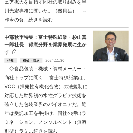
ェア拡大を目指す同社の取り組みを早
川光宏専務に聞いた。（磯貝岳） --
昨今の食…続きを読む
中部秋季特集：富士特殊紙業・杉山真
一郎社長 得意分野を業界発展に生か
す
2024.11.30
特集
機械・資材
◇食品包装・機械・資材メーカー・
商社トップに聞く 富士特殊紙業は、
VOC（揮発性有機化合物）の法規制に
対応した世界初の水性グラビア技術を
確立した包装業界のパイオニアだ。近
年は受託加工を手掛け、同社の押出ラ
ミネーション、ノンソルベント（無溶
剤型）ラミ…続きを読む