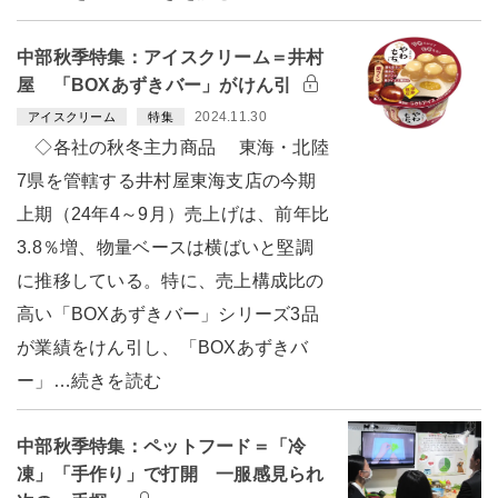
中部秋季特集：アイスクリーム＝井村
屋 「BOXあずきバー」がけん引
2024.11.30
アイスクリーム
特集
◇各社の秋冬主力商品 東海・北陸
7県を管轄する井村屋東海支店の今期
上期（24年4～9月）売上げは、前年比
3.8％増、物量ベースは横ばいと堅調
に推移している。特に、売上構成比の
高い「BOXあずきバー」シリーズ3品
が業績をけん引し、「BOXあずきバ
ー」…続きを読む
中部秋季特集：ペットフード＝「冷
凍」「手作り」で打開 一服感見られ