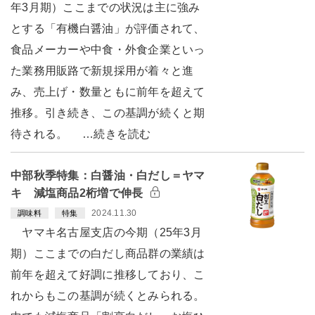
年3月期）ここまでの状況は主に強み
とする「有機白醤油」が評価されて、
食品メーカーや中食・外食企業といっ
た業務用販路で新規採用が着々と進
み、売上げ・数量ともに前年を超えて
推移。引き続き、この基調が続くと期
待される。 …続きを読む
中部秋季特集：白醤油・白だし＝ヤマ
キ 減塩商品2桁増で伸長
2024.11.30
調味料
特集
ヤマキ名古屋支店の今期（25年3月
期）ここまでの白だし商品群の業績は
前年を超えて好調に推移しており、こ
れからもこの基調が続くとみられる。