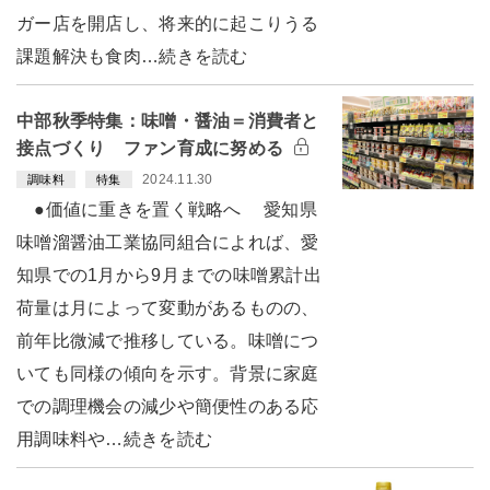
ガー店を開店し、将来的に起こりうる
課題解決も食肉…続きを読む
中部秋季特集：味噌・醤油＝消費者と
接点づくり ファン育成に努める
2024.11.30
調味料
特集
●価値に重きを置く戦略へ 愛知県
味噌溜醤油工業協同組合によれば、愛
知県での1月から9月までの味噌累計出
荷量は月によって変動があるものの、
前年比微減で推移している。味噌につ
いても同様の傾向を示す。背景に家庭
での調理機会の減少や簡便性のある応
用調味料や…続きを読む