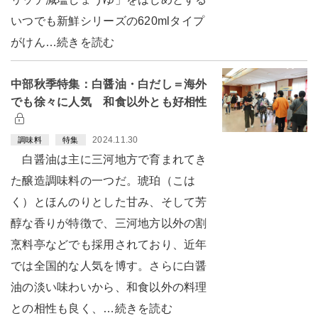
いつでも新鮮シリーズの620mlタイプ
がけん…続きを読む
中部秋季特集：白醤油・白だし＝海外
でも徐々に人気 和食以外とも好相性
2024.11.30
調味料
特集
白醤油は主に三河地方で育まれてき
た醸造調味料の一つだ。琥珀（こは
く）とほんのりとした甘み、そして芳
醇な香りが特徴で、三河地方以外の割
烹料亭などでも採用されており、近年
では全国的な人気を博す。さらに白醤
油の淡い味わいから、和食以外の料理
との相性も良く、…続きを読む