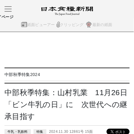
イページ
紙面ビューアー
クリッピング
最新の紙面
中部秋季特集2024
中部秋季特集：山村乳業 11月26日
「ビン牛乳の日」に 次世代への継
承目指す
2024.11.30 12861号 15面
牛乳・乳飲料
特集