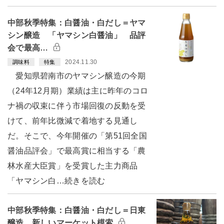
中部秋季特集：白醤油・白だし＝ヤマ
シン醸造 「ヤマシン白醤油」 品評
会で最高…
2024.11.30
調味料
特集
愛知県碧南市のヤマシン醸造の今期
（24年12月期）業績は主に昨年のコロ
ナ禍の収束に伴う市場回復の反動を受
けて、前年比微減で着地する見通し
だ。そこで、今年開催の「第51回全国
醤油品評会」で最高賞に相当する「農
林水産大臣賞」を受賞した主力商品
「ヤマシン白…続きを読む
中部秋季特集：白醤油・白だし＝日東
醸造 新しいマーケット模索