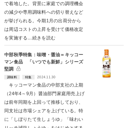
で着地した。背景に家庭での調理機会
の減少や専用調味料への切り替えなど
が挙げられる。今期1月の出荷分から
は周辺コストの上昇を受けて価格改定
を実施する…続きを読む
中部秋季特集：味噌・醤油＝キッコー
マン食品 「いつでも新鮮」シリーズ
堅調
2024.11.30
調味料
特集
キッコーマン食品の中部支社の上期
（24年4～9月）醤油部門家庭用売上げ
は前年同期を上回って推移しており、
同支社は市場シェアを上げている。特
に「しぼりたて生しょうゆ」「味わい
リッチ減塩しょうゆ」をはじめとする