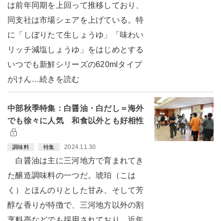
は前年同期を上回って推移しており、
同支社は市場シェアを上げている。特
に「しぼりたて生しょうゆ」「味わい
リッチ減塩しょうゆ」をはじめとする
いつでも新鮮シリーズの620mlタイプ
がけん…続きを読む
中部秋季特集：白醤油・白だし＝海外
でも徐々に人気 和食以外とも好相性
2024.11.30
調味料
特集
白醤油は主に三河地方で育まれてき
た醸造調味料の一つだ。琥珀（こは
く）とほんのりとした甘み、そして芳
醇な香りが特徴で、三河地方以外の割
烹料亭などでも採用されており、近年