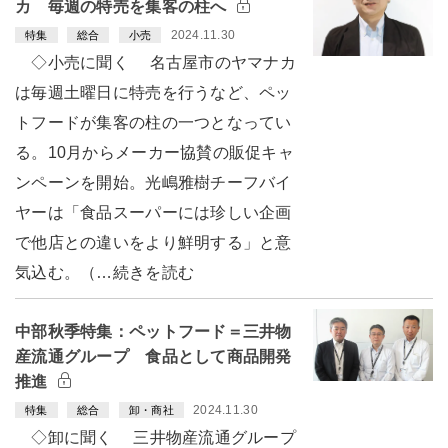
カ 毎週の特売を集客の柱へ
2024.11.30
特集
総合
小売
◇小売に聞く 名古屋市のヤマナカ
は毎週土曜日に特売を行うなど、ペッ
トフードが集客の柱の一つとなってい
る。10月からメーカー協賛の販促キャ
ンペーンを開始。光嶋雅樹チーフバイ
ヤーは「食品スーパーには珍しい企画
で他店との違いをより鮮明する」と意
気込む。（…続きを読む
中部秋季特集：ペットフード＝三井物
産流通グループ 食品として商品開発
推進
2024.11.30
特集
総合
卸・商社
◇卸に聞く 三井物産流通グループ