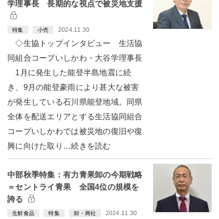
学理事長 長期的な視点で被災地支援
2024.11.30
特集
小売
◇生協トップインタビュー 生活協
同組合コープいしかわ・大谷学理事長
1月に発生した能登半島地震に続
き、9月の能登豪雨により甚大な被害
が発生している石川県能登地域。同県
全体を配送エリアとする生活協同組合
コープいしかわでは被災地の復旧や復
興に向けた取り…続きを読む
中部秋季特集：有力青果卸の今期戦略
＝セントライ青果 全国4位の規模を
誇る
2024.11.30
生鮮食品
特集
卸・商社