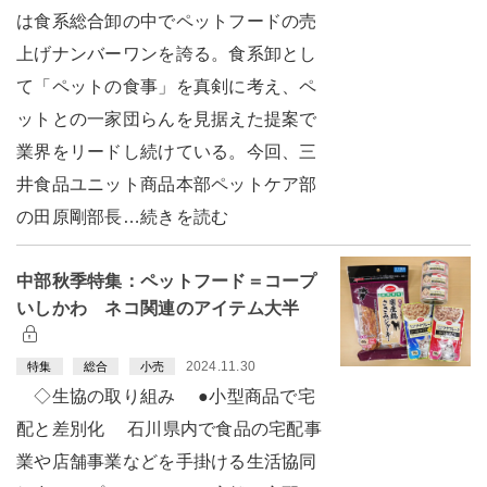
は食系総合卸の中でペットフードの売
上げナンバーワンを誇る。食系卸とし
て「ペットの食事」を真剣に考え、ペ
ットとの一家団らんを見据えた提案で
業界をリードし続けている。今回、三
井食品ユニット商品本部ペットケア部
の田原剛部長…続きを読む
中部秋季特集：ペットフード＝コープ
いしかわ ネコ関連のアイテム大半
2024.11.30
特集
総合
小売
◇生協の取り組み ●小型商品で宅
配と差別化 石川県内で食品の宅配事
業や店舗事業などを手掛ける生活協同