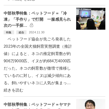
中部秋季特集：ペットフード＝「冷
凍」「手作り」で打開 一服感見られ
次の一手探…
2024.11.30
特集
総合
ペットフード協会が先ごろ発表した
2023年の全国犬猫飼育実態調査（推計
値）によると、ネコの推定飼育数が約
906万9000匹、イヌが約684万4000匹
だった。ネコの飼育数が微増で推移し
ているのに対し、イヌは減少傾向にあ
る。飼いやすいネコに人気が集まっ…
続きを読む
中部秋季特集：ペットフード＝ヤマナ