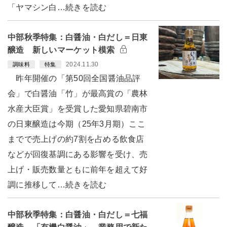
「ヤマシン白…続きを読む
中部秋季特集：白醤油・白だし＝日東
醸造 新しいマーケット模索
2024.11.30
調味料
特集
昨年開催の「第50回全国醤油品評
会」で白醤油「竹」が最高賞の「農林
水産大臣賞」を受賞した愛知県碧南市
の日東醸造は今期（25年3月期）ここ
までで売上げの約7割を占める飲食店
などが回復基調にある影響を受け、売
上げ・販売数量ともに前年を超えて好
調に推移して…続きを読む
中部秋季特集：白醤油・白だし＝七福