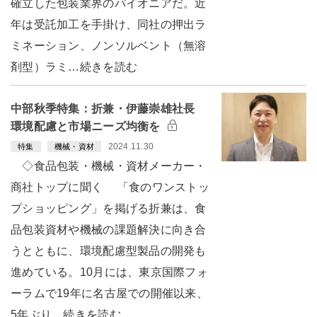
確立した包装業界のパイオニアだ。近
年は受託加工を手掛け、同社の押出ラ
ミネーション、ノンソルベント（無溶
剤型）ラミ…続きを読む
中部秋季特集：折兼・伊藤崇雄社長
環境配慮と市場ニーズ均衡を
2024.11.30
特集
機械・資材
◇食品包装・機械・資材メーカー・
商社トップに聞く 「食のワンストッ
プショッピング」を掲げる折兼は、食
品包装資材や機械の課題解決に向き合
うとともに、環境配慮型製品の開発も
進めている。10月には、東京国際フォ
ーラムで19年に名古屋での開催以来、
5年ぶり…続きを読む