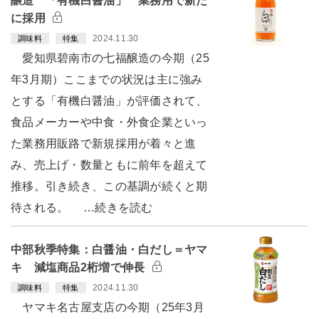
醸造 「有機白醤油」 業務用で新た
に採用
2024.11.30
調味料
特集
愛知県碧南市の七福醸造の今期（25
年3月期）ここまでの状況は主に強み
とする「有機白醤油」が評価されて、
食品メーカーや中食・外食企業といっ
た業務用販路で新規採用が着々と進
み、売上げ・数量ともに前年を超えて
推移。引き続き、この基調が続くと期
待される。 …続きを読む
中部秋季特集：白醤油・白だし＝ヤマ
キ 減塩商品2桁増で伸長
2024.11.30
調味料
特集
ヤマキ名古屋支店の今期（25年3月