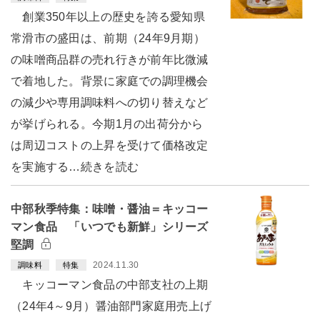
創業350年以上の歴史を誇る愛知県
常滑市の盛田は、前期（24年9月期）
の味噌商品群の売れ行きが前年比微減
で着地した。背景に家庭での調理機会
の減少や専用調味料への切り替えなど
が挙げられる。今期1月の出荷分から
は周辺コストの上昇を受けて価格改定
を実施する…続きを読む
中部秋季特集：味噌・醤油＝キッコー
マン食品 「いつでも新鮮」シリーズ
堅調
2024.11.30
調味料
特集
キッコーマン食品の中部支社の上期
（24年4～9月）醤油部門家庭用売上げ