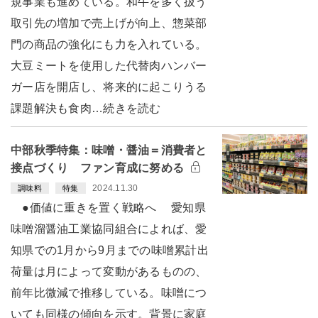
規事業も進めている。和牛を多く扱う
取引先の増加で売上げが向上、惣菜部
門の商品の強化にも力を入れている。
大豆ミートを使用した代替肉ハンバー
ガー店を開店し、将来的に起こりうる
課題解決も食肉…続きを読む
中部秋季特集：味噌・醤油＝消費者と
接点づくり ファン育成に努める
2024.11.30
調味料
特集
●価値に重きを置く戦略へ 愛知県
味噌溜醤油工業協同組合によれば、愛
知県での1月から9月までの味噌累計出
荷量は月によって変動があるものの、
前年比微減で推移している。味噌につ
いても同様の傾向を示す。背景に家庭