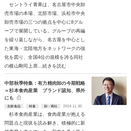
セントライ青果は、名古屋市中央卸
売市場の本場、北部市場、浜松市中央
卸売市場の三つの拠点を中心に8グル
ープで展開している。グループの再編
を繰り返しながら、名古屋を中心とし
た東海・北陸地方をネットワークの強
化を図り、全国4位の規模を誇る同社
の横山剛司上席…続きを読む
中部秋季特集：有力精肉卸の今期戦略
＝杉本食肉産業 ブランド認知、県外
にも
2024.11.30
生鮮食品
特集
卸・商社
杉本食肉産業は、食肉産業が抱える
問題点と現状を読み解き、積極的に新