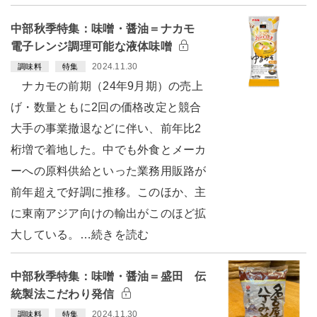
中部秋季特集：味噌・醤油＝ナカモ
電子レンジ調理可能な液体味噌
2024.11.30
調味料
特集
ナカモの前期（24年9月期）の売上
げ・数量ともに2回の価格改定と競合
大手の事業撤退などに伴い、前年比2
桁増で着地した。中でも外食とメーカ
ーへの原料供給といった業務用販路が
前年超えで好調に推移。このほか、主
に東南アジア向けの輸出がこのほど拡
大している。…続きを読む
中部秋季特集：味噌・醤油＝盛田 伝
統製法こだわり発信
2024.11.30
調味料
特集