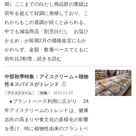
期）ここまでの白だし商品群の業績は
前年を超えて好調に推移しており、こ
れからもこの基調が続くとみられる。
中でも減塩商品「割烹白だし お塩ひ
かえめ」が前期2月の価格改定にもか
かわらず、金額・数量ベースでともに
前年比2桁増…続きを読む
中部秋季特集：アイスクリーム＝植物
性＆スパイスがトレンド
2024.11.30
アイスクリーム
特集
●プラントベース利用に広がり 24
年アイスクリームのトレンドは、健康
志向の高まりや食文化の多様化の影響
を受け、特に植物性由来のプラントベ