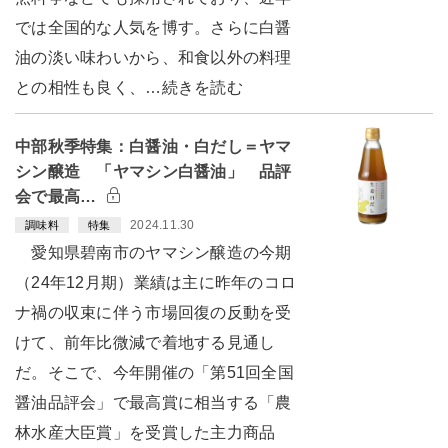
では全国的な人気を博す。さらに白醤
油の淡い味わいから、和食以外の料理
との相性も良く、…続きを読む
中部秋季特集：白醤油・白だし＝ヤマ
シン醸造 「ヤマシン白醤油」 品評
会で最高…
2024.11.30
調味料
特集
愛知県碧南市のヤマシン醸造の今期
（24年12月期）業績は主に昨年のコロ
ナ禍の収束に伴う市場回復の反動を受
けて、前年比微減で着地する見通し
だ。そこで、今年開催の「第51回全国
醤油品評会」で最高賞に相当する「農
林水産大臣賞」を受賞した主力商品