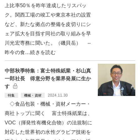
上比率50％を昨年達成したリスパッ
ク。関西工場の竣工や東京本社の設置
など、新たな拠点の整備を皮切りにシ
ェア拡大を目指す同社の取り組みを早
川光宏専務に聞いた。（磯貝岳） --
昨今の食…続きを読む
中部秋季特集：富士特殊紙業・杉山真
一郎社長 得意分野を業界発展に生か
す
2024.11.30
特集
機械・資材
◇食品包装・機械・資材メーカー・
商社トップに聞く 富士特殊紙業は、
VOC（揮発性有機化合物）の法規制に
対応した世界初の水性グラビア技術を