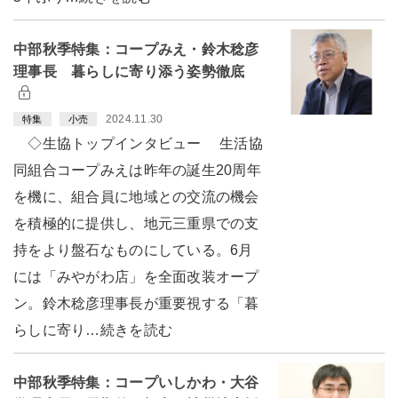
中部秋季特集：コープみえ・鈴木稔彦
理事長 暮らしに寄り添う姿勢徹底
2024.11.30
特集
小売
◇生協トップインタビュー 生活協
同組合コープみえは昨年の誕生20周年
を機に、組合員に地域との交流の機会
を積極的に提供し、地元三重県での支
持をより盤石なものにしている。6月
には「みやがわ店」を全面改装オープ
ン。鈴木稔彦理事長が重要視する「暮
らしに寄り…続きを読む
中部秋季特集：コープいしかわ・大谷