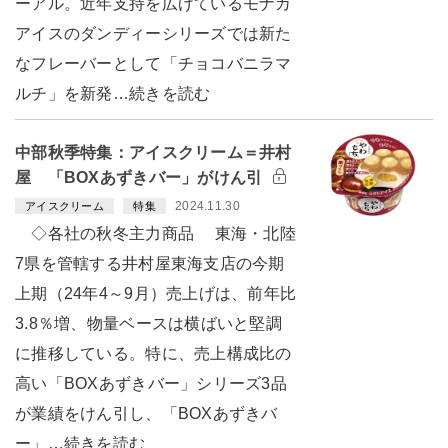
ーアル。近年支持を広げているモナカ
アイスのダンディーシリーズでは新た
なフレーバーとして「チョコバニラマ
ルチ」を新発…続きを読む
中部秋季特集：アイスクリーム＝井村
屋 「BOXあずきバー」がけん引
2024.11.30
アイスクリーム
特集
◇各社の秋冬主力商品 東海・北陸
7県を管轄する井村屋東海支店の今期
上期（24年4～9月）売上げは、前年比
3.8％増、物量ベースは横ばいと堅調
に推移している。特に、売上構成比の
高い「BOXあずきバー」シリーズ3品
が業績をけん引し、「BOXあずきバ
ー」…続きを読む