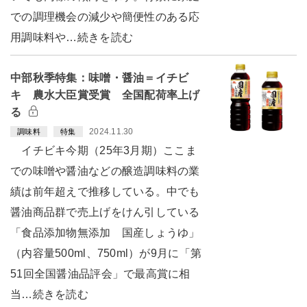
での調理機会の減少や簡便性のある応
用調味料や…続きを読む
中部秋季特集：味噌・醤油＝イチビ
キ 農水大臣賞受賞 全国配荷率上げ
る
2024.11.30
調味料
特集
イチビキ今期（25年3月期）ここま
での味噌や醤油などの醸造調味料の業
績は前年超えで推移している。中でも
醤油商品群で売上げをけん引している
「食品添加物無添加 国産しょうゆ」
（内容量500ml、750ml）が9月に「第
51回全国醤油品評会」で最高賞に相
当…続きを読む