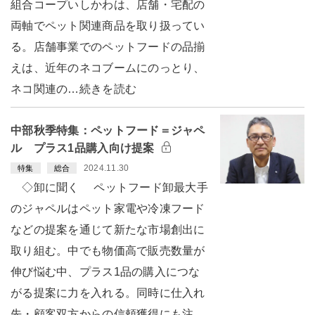
組合コープいしかわは、店舗・宅配の
両軸でペット関連商品を取り扱ってい
る。店舗事業でのペットフードの品揃
えは、近年のネコブームにのっとり、
ネコ関連の…続きを読む
中部秋季特集：ペットフード＝ジャペ
ル プラス1品購入向け提案
2024.11.30
特集
総合
◇卸に聞く ペットフード卸最大手
のジャペルはペット家電や冷凍フード
などの提案を通じて新たな市場創出に
取り組む。中でも物価高で販売数量が
伸び悩む中、プラス1品の購入につな
がる提案に力を入れる。同時に仕入れ
先・顧客双方からの信頼獲得にも注