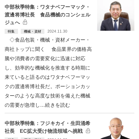
中部秋季特集：ワタナベフーマック・
渡邊将博社長 食品機械のコンシェル
ジュへ
2024.11.30
特集
機械・資材
◇食品包装・機械・資材メーカー・
商社トップに聞く 食品業界の価格高
騰や消費者の需要変化に迅速に対応
し、効率的な機械化を推進する時期に
来ていると語るのはワタナベフーマッ
クの渡邊将博社長だ。ポーションカッ
ターのような高度な技術を備えた機械
の需要が急増し…続きを読む
中部秋季特集：フジキカイ・生田涌希
社長 EC拡大受け物流領域へ挑戦