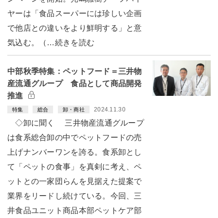
ヤーは「食品スーパーには珍しい企画
で他店との違いをより鮮明する」と意
気込む。（…続きを読む
中部秋季特集：ペットフード＝三井物
産流通グループ 食品として商品開発
推進
2024.11.30
特集
総合
卸・商社
◇卸に聞く 三井物産流通グループ
は食系総合卸の中でペットフードの売
上げナンバーワンを誇る。食系卸とし
て「ペットの食事」を真剣に考え、ペ
ットとの一家団らんを見据えた提案で
業界をリードし続けている。今回、三
井食品ユニット商品本部ペットケア部