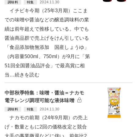
2024.11.30
調味料
特集
イチビキ今期（25年3月期）ここま
での味噌や醤油などの醸造調味料の業
績は前年超えで推移している。中でも
醤油商品群で売上げをけん引している
「食品添加物無添加 国産しょうゆ」
（内容量500ml、750ml）が9月に「第
51回全国醤油品評会」で最高賞に相
当…続きを読む
中部秋季特集：味噌・醤油＝ナカモ
電子レンジ調理可能な液体味噌
2024.11.30
調味料
特集
ナカモの前期（24年9月期）の売上
げ・数量ともに2回の価格改定と競合
大手の事業撤退などに伴い、前年比2