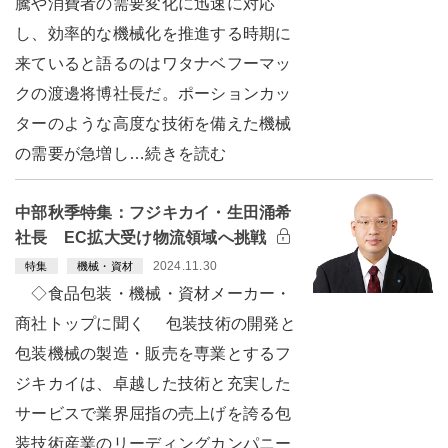
騰や消費者の需要変化に迅速に対応
し、効率的な機械化を推進する時期に
来ていると語るのはワタナベフーマッ
クの渡邊将博社長だ。ポーションカッ
ターのような高度な技術を備えた機械
の需要が急増し…続きを読む
中部秋季特集：フジキカイ・生田涌希
社長 EC拡大受け物流領域へ挑戦
2024.11.30
特集
機械・資材
◇食品包装・機械・資材メーカー・
商社トップに聞く 包装技術の開発と
包装機械の製造・販売を専業とするフ
ジキカイは、卓越した技術と充実した
サービスで業界屈指の売上げを誇る包
装技術産業のリーディングカンパニー