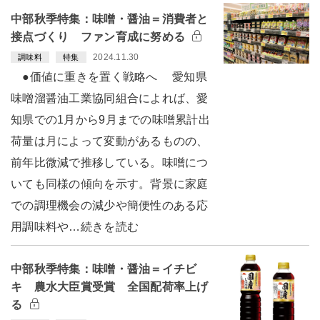
中部秋季特集：味噌・醤油＝消費者と
接点づくり ファン育成に努める
2024.11.30
調味料
特集
●価値に重きを置く戦略へ 愛知県
味噌溜醤油工業協同組合によれば、愛
知県での1月から9月までの味噌累計出
荷量は月によって変動があるものの、
前年比微減で推移している。味噌につ
いても同様の傾向を示す。背景に家庭
での調理機会の減少や簡便性のある応
用調味料や…続きを読む
中部秋季特集：味噌・醤油＝イチビ
キ 農水大臣賞受賞 全国配荷率上げ
る