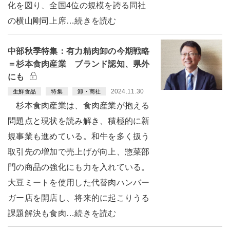
化を図り、全国4位の規模を誇る同社
の横山剛司上席…続きを読む
中部秋季特集：有力精肉卸の今期戦略
＝杉本食肉産業 ブランド認知、県外
にも
2024.11.30
生鮮食品
特集
卸・商社
杉本食肉産業は、食肉産業が抱える
問題点と現状を読み解き、積極的に新
規事業も進めている。和牛を多く扱う
取引先の増加で売上げが向上、惣菜部
門の商品の強化にも力を入れている。
大豆ミートを使用した代替肉ハンバー
ガー店を開店し、将来的に起こりうる
課題解決も食肉…続きを読む