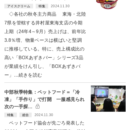
2024.11.30
アイスクリーム
特集
◇各社の秋冬主力商品 東海・北陸
7県を管轄する井村屋東海支店の今期
上期（24年4～9月）売上げは、前年比
3.8％増、物量ベースは横ばいと堅調
に推移している。特に、売上構成比の
高い「BOXあずきバー」シリーズ3品
が業績をけん引し、「BOXあずきバ
ー」…続きを読む
中部秋季特集：ペットフード＝「冷
凍」「手作り」で打開 一服感見られ
次の一手探…
2024.11.30
特集
総合
ペットフード協会が先ごろ発表した