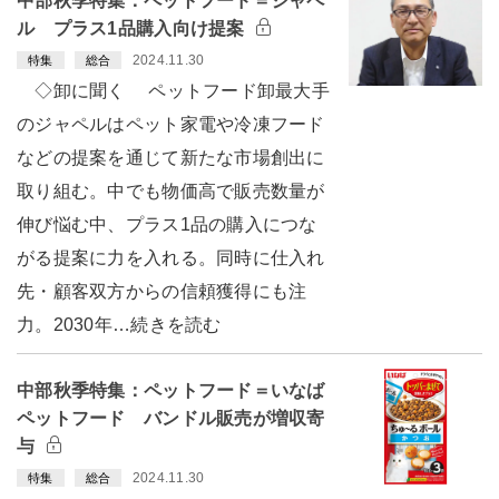
中部秋季特集：ペットフード＝ジャペ
ル プラス1品購入向け提案
2024.11.30
特集
総合
◇卸に聞く ペットフード卸最大手
のジャペルはペット家電や冷凍フード
などの提案を通じて新たな市場創出に
取り組む。中でも物価高で販売数量が
伸び悩む中、プラス1品の購入につな
がる提案に力を入れる。同時に仕入れ
先・顧客双方からの信頼獲得にも注
力。2030年…続きを読む
中部秋季特集：ペットフード＝いなば
ペットフード バンドル販売が増収寄
与
2024.11.30
特集
総合