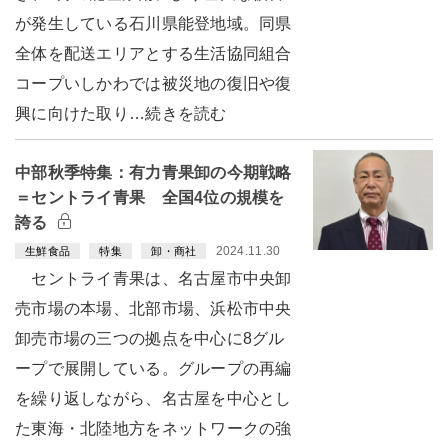
が発生している石川県能登地域。同県
全体を配送エリアとする生活協同組合
コープいしかわでは被災地の復旧や復
興に向けた取り…続きを読む
中部秋季特集：有力青果卸の今期戦略
＝セントライ青果 全国4位の規模を
誇る
2024.11.30
生鮮食品
特集
卸・商社
セントライ青果は、名古屋市中央卸
売市場の本場、北部市場、浜松市中央
卸売市場の三つの拠点を中心に8グル
ープで展開している。グループの再編
を繰り返しながら、名古屋を中心とし
た東海・北陸地方をネットワークの強