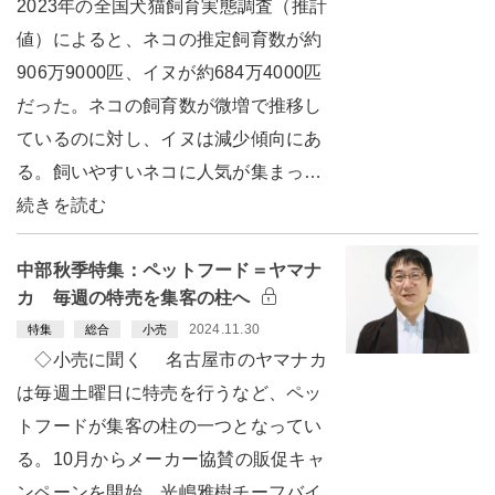
2023年の全国犬猫飼育実態調査（推計
値）によると、ネコの推定飼育数が約
906万9000匹、イヌが約684万4000匹
だった。ネコの飼育数が微増で推移し
ているのに対し、イヌは減少傾向にあ
る。飼いやすいネコに人気が集まっ…
続きを読む
中部秋季特集：ペットフード＝ヤマナ
カ 毎週の特売を集客の柱へ
2024.11.30
特集
総合
小売
◇小売に聞く 名古屋市のヤマナカ
は毎週土曜日に特売を行うなど、ペッ
トフードが集客の柱の一つとなってい
る。10月からメーカー協賛の販促キャ
ンペーンを開始。光嶋雅樹チーフバイ