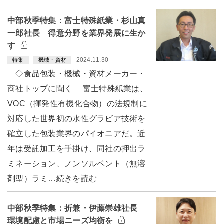
中部秋季特集：富士特殊紙業・杉山真
一郎社長 得意分野を業界発展に生か
す
2024.11.30
特集
機械・資材
◇食品包装・機械・資材メーカー・
商社トップに聞く 富士特殊紙業は、
VOC（揮発性有機化合物）の法規制に
対応した世界初の水性グラビア技術を
確立した包装業界のパイオニアだ。近
年は受託加工を手掛け、同社の押出ラ
ミネーション、ノンソルベント（無溶
剤型）ラミ…続きを読む
中部秋季特集：折兼・伊藤崇雄社長
環境配慮と市場ニーズ均衡を