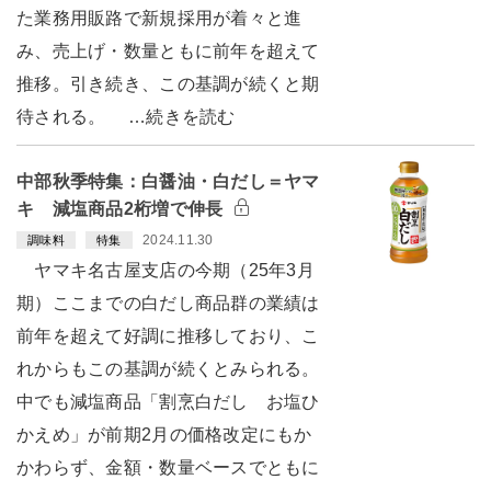
た業務用販路で新規採用が着々と進
み、売上げ・数量ともに前年を超えて
推移。引き続き、この基調が続くと期
待される。 …続きを読む
中部秋季特集：白醤油・白だし＝ヤマ
キ 減塩商品2桁増で伸長
2024.11.30
調味料
特集
ヤマキ名古屋支店の今期（25年3月
期）ここまでの白だし商品群の業績は
前年を超えて好調に推移しており、こ
れからもこの基調が続くとみられる。
中でも減塩商品「割烹白だし お塩ひ
かえめ」が前期2月の価格改定にもか
かわらず、金額・数量ベースでともに