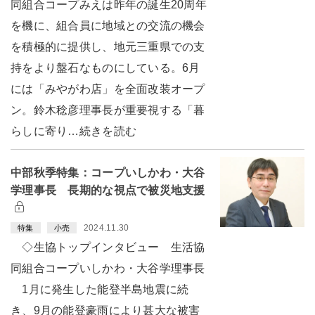
同組合コープみえは昨年の誕生20周年
を機に、組合員に地域との交流の機会
を積極的に提供し、地元三重県での支
持をより盤石なものにしている。6月
には「みやがわ店」を全面改装オープ
ン。鈴木稔彦理事長が重要視する「暮
らしに寄り…続きを読む
中部秋季特集：コープいしかわ・大谷
学理事長 長期的な視点で被災地支援
2024.11.30
特集
小売
◇生協トップインタビュー 生活協
同組合コープいしかわ・大谷学理事長
1月に発生した能登半島地震に続
き、9月の能登豪雨により甚大な被害