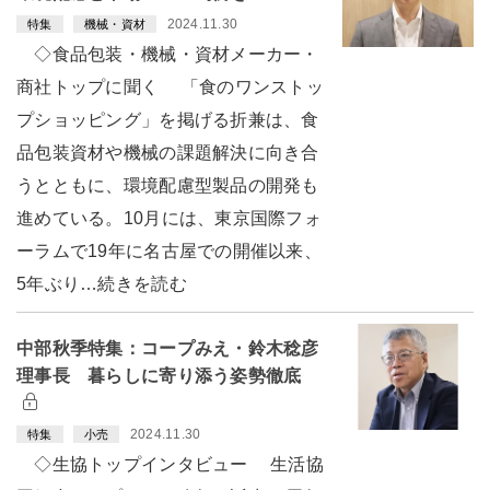
2024.11.30
特集
機械・資材
◇食品包装・機械・資材メーカー・
商社トップに聞く 「食のワンストッ
プショッピング」を掲げる折兼は、食
品包装資材や機械の課題解決に向き合
うとともに、環境配慮型製品の開発も
進めている。10月には、東京国際フォ
ーラムで19年に名古屋での開催以来、
5年ぶり…続きを読む
中部秋季特集：コープみえ・鈴木稔彦
理事長 暮らしに寄り添う姿勢徹底
2024.11.30
特集
小売
◇生協トップインタビュー 生活協