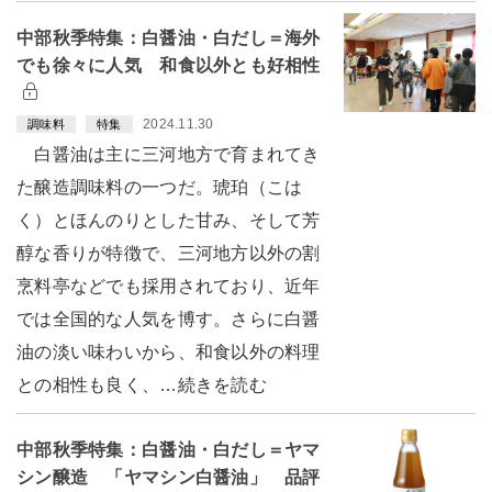
中部秋季特集：白醤油・白だし＝海外
でも徐々に人気 和食以外とも好相性
2024.11.30
調味料
特集
白醤油は主に三河地方で育まれてき
た醸造調味料の一つだ。琥珀（こは
く）とほんのりとした甘み、そして芳
醇な香りが特徴で、三河地方以外の割
烹料亭などでも採用されており、近年
では全国的な人気を博す。さらに白醤
油の淡い味わいから、和食以外の料理
との相性も良く、…続きを読む
中部秋季特集：白醤油・白だし＝ヤマ
シン醸造 「ヤマシン白醤油」 品評