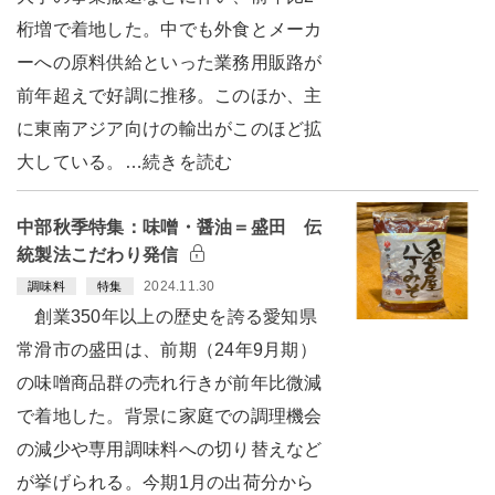
桁増で着地した。中でも外食とメーカ
ーへの原料供給といった業務用販路が
前年超えで好調に推移。このほか、主
に東南アジア向けの輸出がこのほど拡
大している。…続きを読む
中部秋季特集：味噌・醤油＝盛田 伝
統製法こだわり発信
2024.11.30
調味料
特集
創業350年以上の歴史を誇る愛知県
常滑市の盛田は、前期（24年9月期）
の味噌商品群の売れ行きが前年比微減
で着地した。背景に家庭での調理機会
の減少や専用調味料への切り替えなど
が挙げられる。今期1月の出荷分から