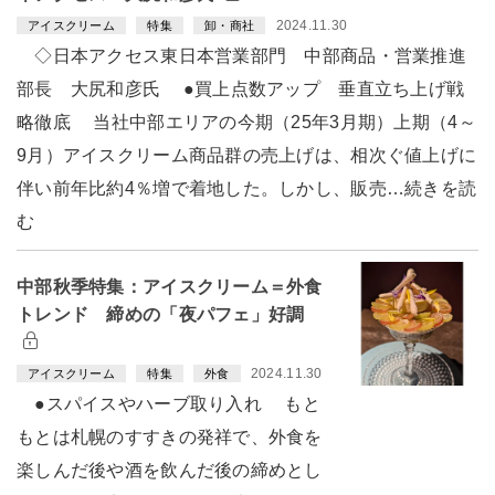
2024.11.30
アイスクリーム
特集
卸・商社
◇日本アクセス東日本営業部門 中部商品・営業推進
部長 大尻和彦氏 ●買上点数アップ 垂直立ち上げ戦
略徹底 当社中部エリアの今期（25年3月期）上期（4～
9月）アイスクリーム商品群の売上げは、相次ぐ値上げに
伴い前年比約4％増で着地した。しかし、販売…続きを読
む
中部秋季特集：アイスクリーム＝外食
トレンド 締めの「夜パフェ」好調
2024.11.30
アイスクリーム
特集
外食
●スパイスやハーブ取り入れ もと
もとは札幌のすすきの発祥で、外食を
楽しんだ後や酒を飲んだ後の締めとし