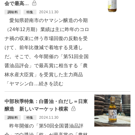
会で最高…
2024.11.30
調味料
特集
愛知県碧南市のヤマシン醸造の今期
（24年12月期）業績は主に昨年のコロ
ナ禍の収束に伴う市場回復の反動を受
けて、前年比微減で着地する見通し
だ。そこで、今年開催の「第51回全国
醤油品評会」で最高賞に相当する「農
林水産大臣賞」を受賞した主力商品
「ヤマシン白…続きを読む
中部秋季特集：白醤油・白だし＝日東
醸造 新しいマーケット模索
2024.11.30
調味料
特集
昨年開催の「第50回全国醤油品評
会」で白醤油「竹」が最高賞の「農林