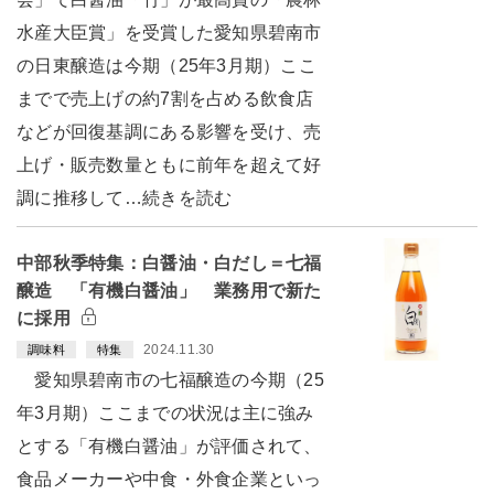
水産大臣賞」を受賞した愛知県碧南市
の日東醸造は今期（25年3月期）ここ
までで売上げの約7割を占める飲食店
などが回復基調にある影響を受け、売
上げ・販売数量ともに前年を超えて好
調に推移して…続きを読む
中部秋季特集：白醤油・白だし＝七福
醸造 「有機白醤油」 業務用で新た
に採用
2024.11.30
調味料
特集
愛知県碧南市の七福醸造の今期（25
年3月期）ここまでの状況は主に強み
とする「有機白醤油」が評価されて、
食品メーカーや中食・外食企業といっ