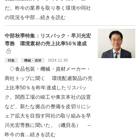
だ。昨今の業界を取り巻く環境や同社
の現況を中部…続きを読む
中部秋季特集：リスパック・早川光宏
専務 環境素材の売上比率50％達成
2024.11.30
特集
機械・資材
◇食品包装・機械・資材メーカー・
商社トップに聞く 環境配慮製品の売
上比率50％を昨年達成したリスパッ
ク。関西工場の竣工や東京本社の設置
など、新たな拠点の整備を皮切りにシ
ェア拡大を目指す同社の取り組みを早
川光宏専務に聞いた。（磯貝岳） --
昨今の食…続きを読む