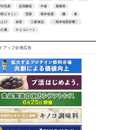
雪印乳業
岩田醸造
中食
業務用
理研ビタミン
惣菜
熊本地震
麺
春
値上げ
抹茶
三菱食品
〔熊本地震影響〕
味の素
チョコレート
イアップ企画広告