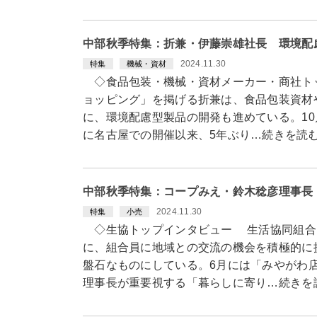
中部秋季特集：折兼・伊藤崇雄社長 環境配
2024.11.30
特集
機械・資材
◇食品包装・機械・資材メーカー・商社ト
ョッピング」を掲げる折兼は、食品包装資材
に、環境配慮型製品の開発も進めている。10
に名古屋での開催以来、5年ぶり…続きを読
中部秋季特集：コープみえ・鈴木稔彦理事長
2024.11.30
特集
小売
◇生協トップインタビュー 生活協同組合コ
に、組合員に地域との交流の機会を積極的に
盤石なものにしている。6月には「みやがわ
理事長が重要視する「暮らしに寄り…続きを