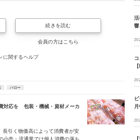
活
続きを読む
響
20
会員の方はこちら
ンに関するヘルプ
コ
【
20
店
バロー
ビ
費対応を 包装・機械・資材メーカ
月
20
 長引く物価高によって消費者が安
の小売・流通業では個人消費の落ち
【