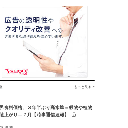
報
もっと見る >
界食料価格、３年半ぶり高水準＝穀物や植物
値上がり―７月【時事通信速報】
26.08.08