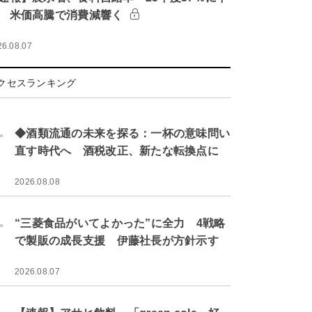
 米価高騰で消費減響く
26.08.07
クセスランキング
.
◆酒類流通の未来を探る：一杯の意味問い
直す時代へ 酒税改正、新たな転換点に
2026.08.08
.
“三菱食品がいてよかった”に全力 4戦略
で製販の成長支援 伊藤社長が方針示す
2026.08.07
.