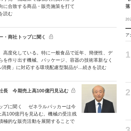
向に合致する商品・販売施策を打て
落
を読む
20
ア
ー・商社トップに聞く
1
、高度化している。特に一般食品で近年、簡便性、デ
らを作り出す機械、パッケージ、容器の技術革新なく
カル消費」に対応する環境配慮型製品が…続きを読む
2
社長 今期売上高100億円見込む
ップに聞く ゼネラルパッカーは今
上高100億円を見込む。機械の受注残
積極的な販売活動を展開することで
3