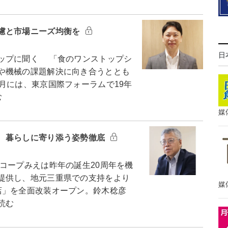
慮と市場ニーズ均衡を
日
ップに聞く 「食のワンストップシ
や機械の課題解決に向き合うととも
月には、東京国際フォーラムで19年
む
媒
 暮らしに寄り添う姿勢徹底
ープみえは昨年の誕生20周年を機
提供し、地元三重県での支持をより
媒
店」を全面改装オープン。鈴木稔彦
読む