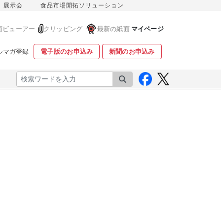
展示会
食品市場開拓ソリューション
面ビューアー
クリッピング
最新の紙面
マイページ
ルマガ登録
電子版のお申込み
新聞のお申込み
検索