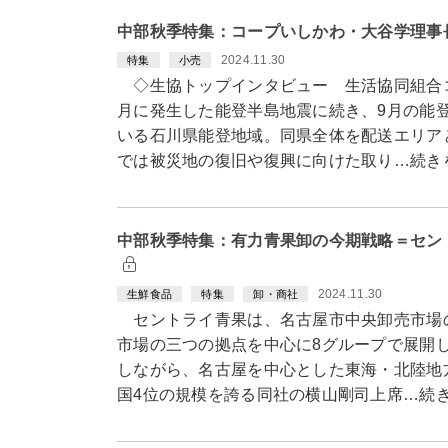
中部秋季特集：コープいしかわ・大谷学理事
2024.11.30
特集
小売
◇生協トップインタビュー 生活協同組合
月に発生した能登半島地震に続き、9月の能
いる石川県能登地域。同県全体を配送エリア
では被災地の復旧や復興に向けた取り…続き
中部秋季特集：有力青果卸の今期戦略＝セン
2024.11.30
生鮮食品
特集
卸・商社
セントライ青果は、名古屋市中央卸売市場
市場の三つの拠点を中心に8グループで展開
しながら、名古屋を中心とした東海・北陸地
国4位の規模を誇る同社の横山剛司上席…続