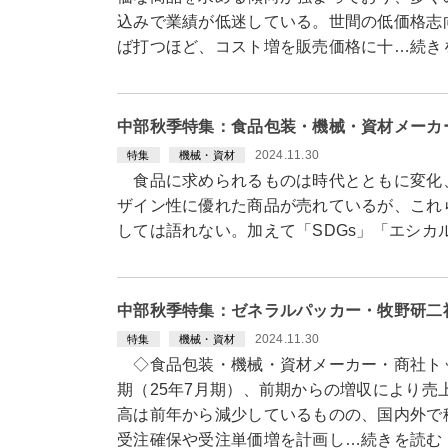
込みで業績が低迷している。世間の低価格志
ば打つほど、コスト増を販売価格に十…続き
中部秋季特集：食品包装・機械・資材メーカ
2024.11.30
特集
機械・資材
食品に求められるものは時代とともに変化
ザイン性に優れた商品が売れているが、これ
しては語れない。加えて「SDGs」「エシ
中部秋季特集：ゼネラルパッカー・牧野研二
2024.11.30
特集
機械・資材
◇食品包装・機械・資材メーカー・商社ト
期（25年7月期）、前期からの増収により売
高は前年から減少しているものの、国内外で
受注確保や受注単価増を計画し…続きを読む