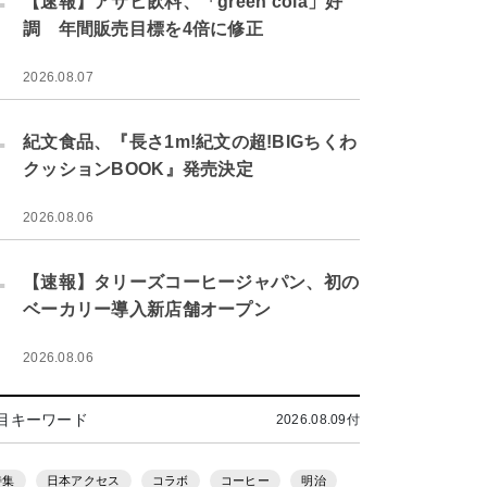
【速報】アサヒ飲料、「green cola」好
調 年間販売目標を4倍に修正
2026.08.07
.
紀文食品、『長さ1m!紀文の超!BIGちくわ
クッションBOOK』発売決定
2026.08.06
.
【速報】タリーズコーヒージャパン、初の
ベーカリー導入新店舗オープン
2026.08.06
目キーワード
2026.08.09付
特集
日本アクセス
コラボ
コーヒー
明治