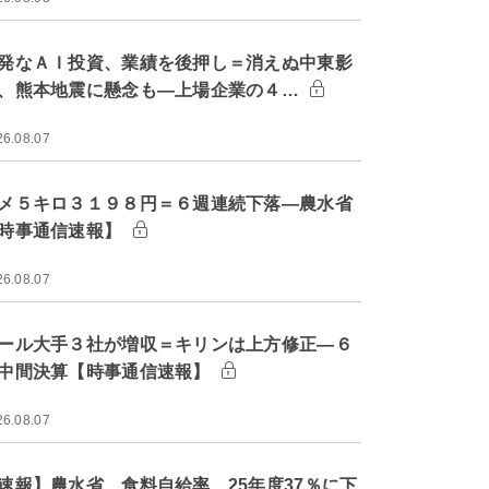
発なＡＩ投資、業績を後押し＝消えぬ中東影
、熊本地震に懸念も―上場企業の４…
26.08.07
メ５キロ３１９８円＝６週連続下落―農水省
時事通信速報】
26.08.07
ール大手３社が増収＝キリンは上方修正―６
中間決算【時事通信速報】
26.08.07
速報】農水省、食料自給率 25年度37％に下