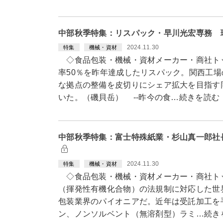
中部秋季特集：リスパック・早川光宏専務 
2024.11.30
特集
機械・資材
◇食品包装・機械・資材メーカー・商社ト
率50％を昨年達成したリスパック。関西工
な拠点の整備を皮切りにシェア拡大を目指す
いた。（磯貝岳） --昨今の食…続きを読む
中部秋季特集：富士特殊紙業・杉山真一郎社
2024.11.30
特集
機械・資材
◇食品包装・機械・資材メーカー・商社トッ
（揮発性有機化合物）の法規制に対応した世
包装業界のパイオニアだ。近年は受託加工を
ン、ノンソルベント（無溶剤型）ラミ…続き