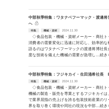
中部秋季特集：ワタナベフーマック・渡邊将
へ
2024.11.30
特集
機械・資材
◇食品包装・機械・資材メーカー・商社ト
消費者の需要変化に迅速に対応し、効率的な
語るのはワタナベフーマックの渡邊将博社長
度な技術を備えた機械の需要が急増し…続き
中部秋季特集：フジキカイ・生田涌希社長 
2024.11.30
特集
機械・資材
◇食品包装・機械・資材メーカー・商社ト
機械の製造・販売を専業とするフジキカイは
で業界屈指の売上げを誇る包装技術産業のリ
界を取り巻く環境や同社の現況を中部…続き