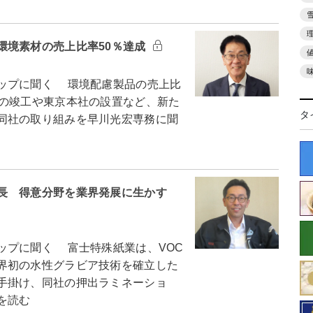
環境素材の売上比率50％達成
ップに聞く 環境配慮製品の売上比
場の竣工や東京本社の設置など、新た
タ
同社の取り組みを早川光宏専務に聞
長 得意分野を業界発展に生かす
プに聞く 富士特殊紙業は、VOC
界初の水性グラビア技術を確立した
手掛け、同社の押出ラミネーショ
を読む