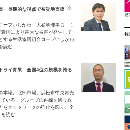
長 長期的な視点で被災地支援
媒
コープいしかわ・大谷学理事長 1
登豪雨により甚大な被害が発生して
特
とする生活協同組合コープいしかわ
を読む
トライ青果 全国4位の規模を誇る
の本場、北部市場、浜松市中央卸売
している。グループの再編を繰り返
方をネットワークの強化を図り、全
きを読む