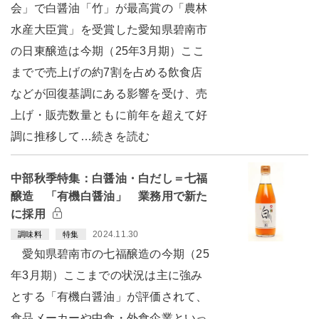
会」で白醤油「竹」が最高賞の「農林
水産大臣賞」を受賞した愛知県碧南市
の日東醸造は今期（25年3月期）ここ
までで売上げの約7割を占める飲食店
などが回復基調にある影響を受け、売
上げ・販売数量ともに前年を超えて好
調に推移して…続きを読む
中部秋季特集：白醤油・白だし＝七福
醸造 「有機白醤油」 業務用で新た
に採用
2024.11.30
調味料
特集
愛知県碧南市の七福醸造の今期（25
年3月期）ここまでの状況は主に強み
とする「有機白醤油」が評価されて、
食品メーカーや中食・外食企業といっ