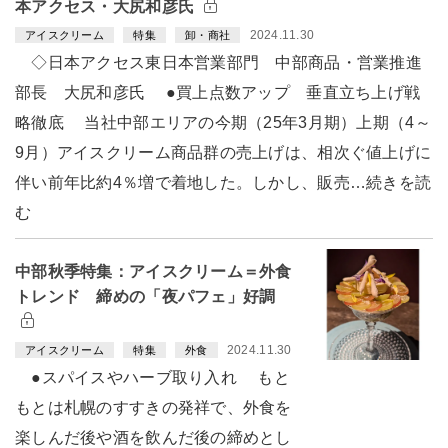
本アクセス・大尻和彦氏
2024.11.30
アイスクリーム
特集
卸・商社
◇日本アクセス東日本営業部門 中部商品・営業推進
部長 大尻和彦氏 ●買上点数アップ 垂直立ち上げ戦
略徹底 当社中部エリアの今期（25年3月期）上期（4～
9月）アイスクリーム商品群の売上げは、相次ぐ値上げに
伴い前年比約4％増で着地した。しかし、販売…続きを読
む
中部秋季特集：アイスクリーム＝外食
トレンド 締めの「夜パフェ」好調
2024.11.30
アイスクリーム
特集
外食
●スパイスやハーブ取り入れ もと
もとは札幌のすすきの発祥で、外食を
楽しんだ後や酒を飲んだ後の締めとし