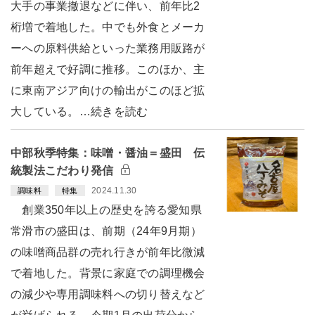
大手の事業撤退などに伴い、前年比2
桁増で着地した。中でも外食とメーカ
ーへの原料供給といった業務用販路が
前年超えで好調に推移。このほか、主
に東南アジア向けの輸出がこのほど拡
大している。…続きを読む
中部秋季特集：味噌・醤油＝盛田 伝
統製法こだわり発信
2024.11.30
調味料
特集
創業350年以上の歴史を誇る愛知県
常滑市の盛田は、前期（24年9月期）
の味噌商品群の売れ行きが前年比微減
で着地した。背景に家庭での調理機会
の減少や専用調味料への切り替えなど