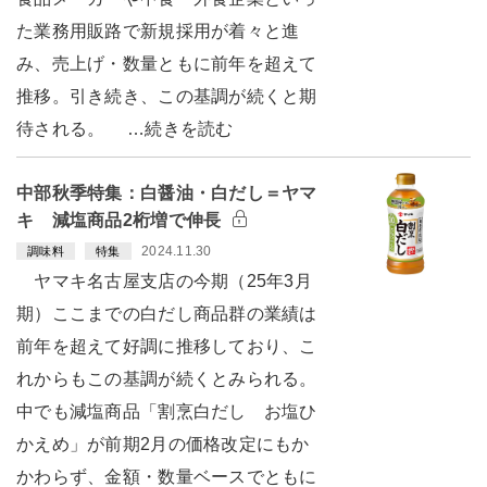
た業務用販路で新規採用が着々と進
み、売上げ・数量ともに前年を超えて
推移。引き続き、この基調が続くと期
待される。 …続きを読む
中部秋季特集：白醤油・白だし＝ヤマ
キ 減塩商品2桁増で伸長
2024.11.30
調味料
特集
ヤマキ名古屋支店の今期（25年3月
期）ここまでの白だし商品群の業績は
前年を超えて好調に推移しており、こ
れからもこの基調が続くとみられる。
中でも減塩商品「割烹白だし お塩ひ
かえめ」が前期2月の価格改定にもか
かわらず、金額・数量ベースでともに