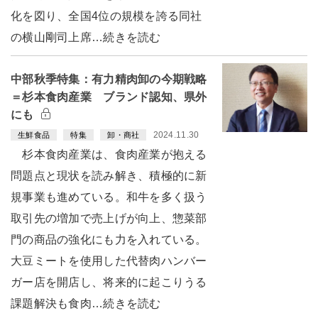
化を図り、全国4位の規模を誇る同社
の横山剛司上席…続きを読む
中部秋季特集：有力精肉卸の今期戦略
＝杉本食肉産業 ブランド認知、県外
にも
2024.11.30
生鮮食品
特集
卸・商社
杉本食肉産業は、食肉産業が抱える
問題点と現状を読み解き、積極的に新
規事業も進めている。和牛を多く扱う
取引先の増加で売上げが向上、惣菜部
門の商品の強化にも力を入れている。
大豆ミートを使用した代替肉ハンバー
ガー店を開店し、将来的に起こりうる
課題解決も食肉…続きを読む