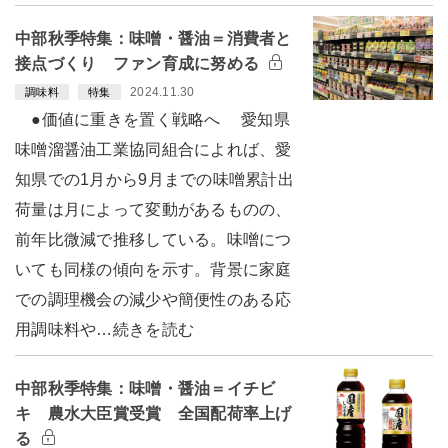
中部秋季特集：味噌・醤油＝消費者と
接点づくり ファン育成に努める
2024.11.30
調味料
特集
●価値に重きを置く戦略へ 愛知県
味噌溜醤油工業協同組合によれば、愛
知県での1月から9月までの味噌累計出
荷量は月によって変動があるものの、
前年比微減で推移している。味噌につ
いても同様の傾向を示す。背景に家庭
での調理機会の減少や簡便性のある応
用調味料や…続きを読む
中部秋季特集：味噌・醤油＝イチビ
キ 農水大臣賞受賞 全国配荷率上げ
る