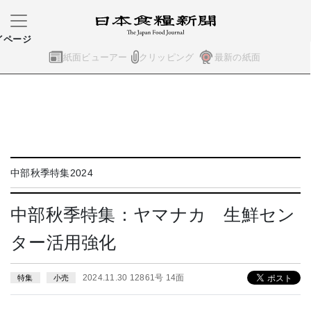
イページ
紙面ビューアー
クリッピング
最新の紙面
中部秋季特集2024
中部秋季特集：ヤマナカ 生鮮セン
ター活用強化
2024.11.30 12861号 14面
特集
小売