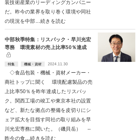
装技術産業のリーディングカンパニー
だ。昨今の業界を取り巻く環境や同社
の現況を中部…続きを読む
中部秋季特集：リスパック・早川光宏
専務 環境素材の売上比率50％達成
2024.11.30
特集
機械・資材
◇食品包装・機械・資材メーカー・
商社トップに聞く 環境配慮製品の売
上比率50％を昨年達成したリスパッ
ク。関西工場の竣工や東京本社の設置
など、新たな拠点の整備を皮切りにシ
ェア拡大を目指す同社の取り組みを早
川光宏専務に聞いた。（磯貝岳） --
昨今の食…続きを読む