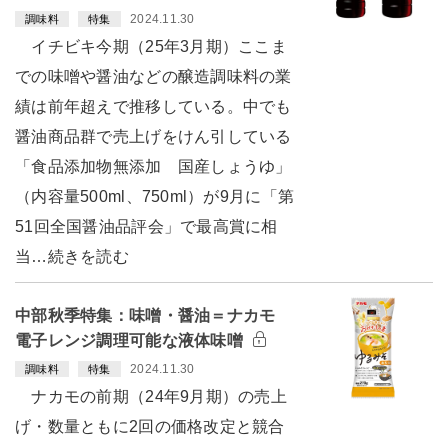
2024.11.30
調味料
特集
イチビキ今期（25年3月期）ここま
での味噌や醤油などの醸造調味料の業
績は前年超えで推移している。中でも
醤油商品群で売上げをけん引している
「食品添加物無添加 国産しょうゆ」
（内容量500ml、750ml）が9月に「第
51回全国醤油品評会」で最高賞に相
当…続きを読む
中部秋季特集：味噌・醤油＝ナカモ
電子レンジ調理可能な液体味噌
2024.11.30
調味料
特集
ナカモの前期（24年9月期）の売上
げ・数量ともに2回の価格改定と競合