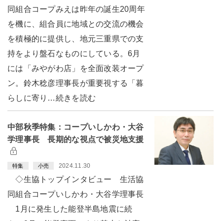
同組合コープみえは昨年の誕生20周年
を機に、組合員に地域との交流の機会
を積極的に提供し、地元三重県での支
持をより盤石なものにしている。6月
には「みやがわ店」を全面改装オープ
ン。鈴木稔彦理事長が重要視する「暮
らしに寄り…続きを読む
中部秋季特集：コープいしかわ・大谷
学理事長 長期的な視点で被災地支援
2024.11.30
特集
小売
◇生協トップインタビュー 生活協
同組合コープいしかわ・大谷学理事長
1月に発生した能登半島地震に続