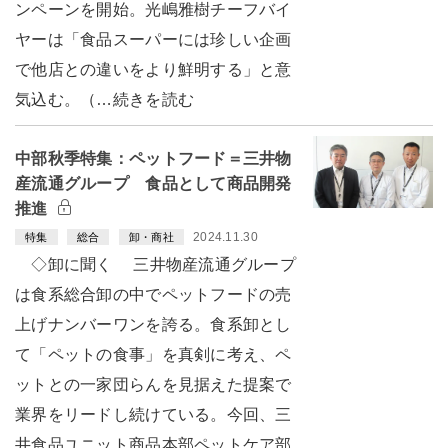
ンペーンを開始。光嶋雅樹チーフバイ
ヤーは「食品スーパーには珍しい企画
で他店との違いをより鮮明する」と意
気込む。（…続きを読む
中部秋季特集：ペットフード＝三井物
産流通グループ 食品として商品開発
推進
2024.11.30
特集
総合
卸・商社
◇卸に聞く 三井物産流通グループ
は食系総合卸の中でペットフードの売
上げナンバーワンを誇る。食系卸とし
て「ペットの食事」を真剣に考え、ペ
ットとの一家団らんを見据えた提案で
業界をリードし続けている。今回、三
井食品ユニット商品本部ペットケア部