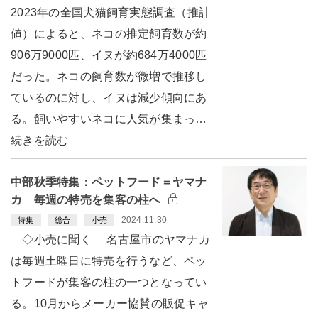
2023年の全国犬猫飼育実態調査（推計
値）によると、ネコの推定飼育数が約
906万9000匹、イヌが約684万4000匹
だった。ネコの飼育数が微増で推移し
ているのに対し、イヌは減少傾向にあ
る。飼いやすいネコに人気が集まっ…
続きを読む
中部秋季特集：ペットフード＝ヤマナ
カ 毎週の特売を集客の柱へ
2024.11.30
特集
総合
小売
◇小売に聞く 名古屋市のヤマナカ
は毎週土曜日に特売を行うなど、ペッ
トフードが集客の柱の一つとなってい
る。10月からメーカー協賛の販促キャ