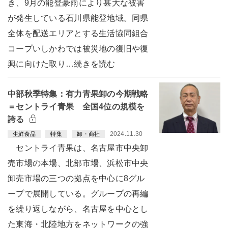
き、9月の能登豪雨により甚大な被害
が発生している石川県能登地域。同県
全体を配送エリアとする生活協同組合
コープいしかわでは被災地の復旧や復
興に向けた取り…続きを読む
中部秋季特集：有力青果卸の今期戦略
＝セントライ青果 全国4位の規模を
誇る
2024.11.30
生鮮食品
特集
卸・商社
セントライ青果は、名古屋市中央卸
売市場の本場、北部市場、浜松市中央
卸売市場の三つの拠点を中心に8グル
ープで展開している。グループの再編
を繰り返しながら、名古屋を中心とし
た東海・北陸地方をネットワークの強