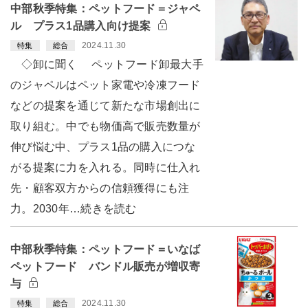
中部秋季特集：ペットフード＝ジャペ
ル プラス1品購入向け提案
2024.11.30
特集
総合
◇卸に聞く ペットフード卸最大手
のジャペルはペット家電や冷凍フード
などの提案を通じて新たな市場創出に
取り組む。中でも物価高で販売数量が
伸び悩む中、プラス1品の購入につな
がる提案に力を入れる。同時に仕入れ
先・顧客双方からの信頼獲得にも注
力。2030年…続きを読む
中部秋季特集：ペットフード＝いなば
ペットフード バンドル販売が増収寄
与
2024.11.30
特集
総合