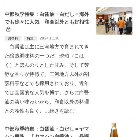
中部秋季特集：白醤油・白だし＝海外
でも徐々に人気 和食以外とも好相性
2024.11.30
調味料
特集
白醤油は主に三河地方で育まれてき
た醸造調味料の一つだ。琥珀（こは
く）とほんのりとした甘み、そして芳
醇な香りが特徴で、三河地方以外の割
烹料亭などでも採用されており、近年
では全国的な人気を博す。さらに白醤
油の淡い味わいから、和食以外の料理
との相性も良く、…続きを読む
中部秋季特集：白醤油・白だし＝ヤマ
シン醸造 「ヤマシン白醤油」 品評