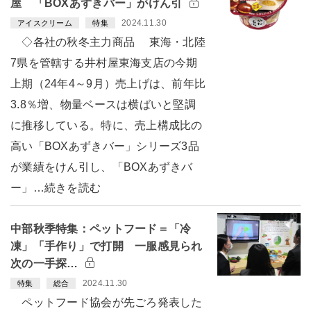
屋 「BOXあずきバー」がけん引
2024.11.30
アイスクリーム
特集
◇各社の秋冬主力商品 東海・北陸
7県を管轄する井村屋東海支店の今期
上期（24年4～9月）売上げは、前年比
3.8％増、物量ベースは横ばいと堅調
に推移している。特に、売上構成比の
高い「BOXあずきバー」シリーズ3品
が業績をけん引し、「BOXあずきバ
ー」…続きを読む
中部秋季特集：ペットフード＝「冷
凍」「手作り」で打開 一服感見られ
次の一手探…
2024.11.30
特集
総合
ペットフード協会が先ごろ発表した