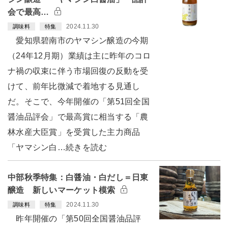
会で最高…
2024.11.30
調味料
特集
愛知県碧南市のヤマシン醸造の今期
（24年12月期）業績は主に昨年のコロ
ナ禍の収束に伴う市場回復の反動を受
けて、前年比微減で着地する見通し
だ。そこで、今年開催の「第51回全国
醤油品評会」で最高賞に相当する「農
林水産大臣賞」を受賞した主力商品
「ヤマシン白…続きを読む
中部秋季特集：白醤油・白だし＝日東
醸造 新しいマーケット模索
2024.11.30
調味料
特集
昨年開催の「第50回全国醤油品評