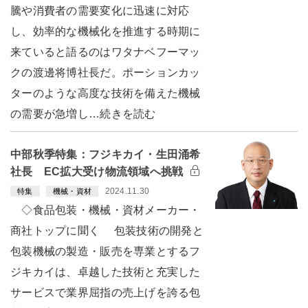
騰や消費者の需要変化に迅速に対応
し、効率的な機械化を推進する時期に
来ていると語るのはワタナベフーマッ
クの渡邊将博社長だ。ポーションカッ
ターのような高度な技術を備えた機械
の需要が急増し…続きを読む
中部秋季特集：フジキカイ・生田涌希
社長 EC拡大受け物流領域へ挑戦
2024.11.30
特集
機械・資材
◇食品包装・機械・資材メーカー・
商社トップに聞く 包装技術の開発と
包装機械の製造・販売を専業とするフ
ジキカイは、卓越した技術と充実した
サービスで業界屈指の売上げを誇る包