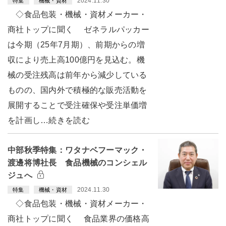
2024.11.30
特集
機械・資材
◇食品包装・機械・資材メーカー・
商社トップに聞く ゼネラルパッカー
は今期（25年7月期）、前期からの増
収により売上高100億円を見込む。機
械の受注残高は前年から減少している
ものの、国内外で積極的な販売活動を
展開することで受注確保や受注単価増
を計画し…続きを読む
中部秋季特集：ワタナベフーマック・
渡邊将博社長 食品機械のコンシェル
ジュへ
2024.11.30
特集
機械・資材
◇食品包装・機械・資材メーカー・
商社トップに聞く 食品業界の価格高