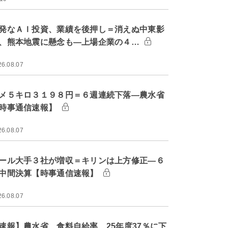
発なＡＩ投資、業績を後押し＝消えぬ中東影
、熊本地震に懸念も―上場企業の４…
26.08.07
メ５キロ３１９８円＝６週連続下落―農水省
時事通信速報】
26.08.07
ール大手３社が増収＝キリンは上方修正―６
中間決算【時事通信速報】
26.08.07
速報】農水省、食料自給率 25年度37％に下