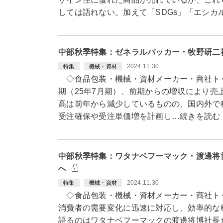
しては語れない。加えて「SDGs」「エシ
中部秋季特集：ゼネラルパッカー・牧野研二
2024.11.30
特集
機械・資材
◇食品包装・機械・資材メーカー・商社ト
期（25年7月期）、前期からの増収により売
高は前年から減少しているものの、国内外で
受注確保や受注単価増を計画し…続きを読む
中部秋季特集：ワタナベフーマック・渡邊将
へ
2024.11.30
特集
機械・資材
◇食品包装・機械・資材メーカー・商社ト
消費者の需要変化に迅速に対応し、効率的な
語るのはワタナベフーマックの渡邊将博社長