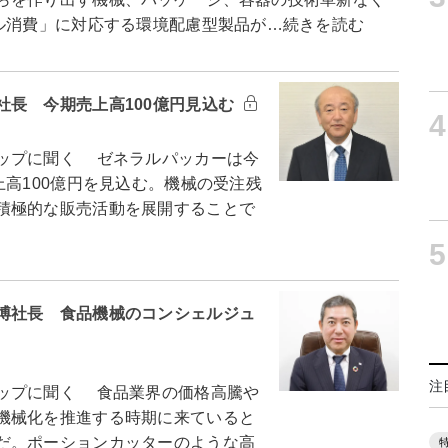
カル消費」に対応する環境配慮型製品が…続きを読む
社長 今期売上高100億円見込む
4
ップに聞く ゼネラルパッカーは今
上高100億円を見込む。機械の受注残
積極的な販売活動を展開することで
5
博社長 食品機械のコンシェルジュ
注
ップに聞く 食品業界の価格高騰や
機械化を推進する時期に来ていると
だ。ポーションカッターのような高