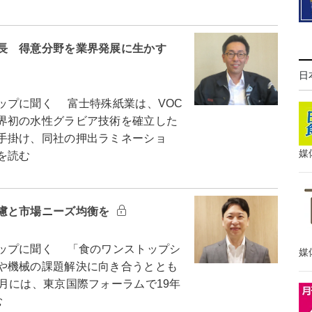
長 得意分野を業界発展に生かす
日
プに聞く 富士特殊紙業は、VOC
界初の水性グラビア技術を確立した
手掛け、同社の押出ラミネーショ
媒
を読む
慮と市場ニーズ均衡を
ップに聞く 「食のワンストップシ
媒
や機械の課題解決に向き合うととも
月には、東京国際フォーラムで19年
む