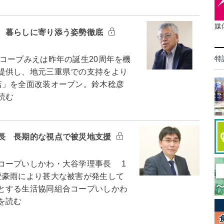
媒
 暮らしに寄り添う姿勢徹底
特
ープみえは昨年の誕生20周年を機
提供し、地元三重県での支持をより
店」を全面改装オープン。鈴木稔彦
読む
長 長期的な視点で被災地支援
コープいしかわ・大谷学理事長 1
登豪雨により甚大な被害が発生して
とする生活協同組合コープいしかわ
を読む