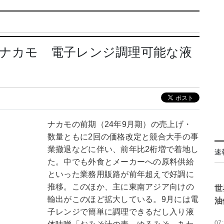
＝ナカモ 電子レンジ調理可能な液
ナカモの前期（24年9月期）の売上げ・
数量ともに2回の価格改定と競合大手の事
業撤退などに伴い、前年比2桁増で着地し
速
た。中でも外食とメーカーへの原料供給
といった業務用販路が前年超えで好調に
推移。このほか、主に東南アジア向けの
世
輸出がこのほど拡大している。9月には電
油
子レンジで簡単に調理できるだし入り液
07