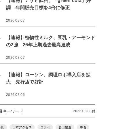
【速報】アサヒ飲料、「green cola」好
調 年間販売目標を4倍に修正
2026.08.07
.
【速報】植物性ミルク、豆乳・アーモンド
の2強 26年上期過去最高達成
2026.08.07
.
【速報】ローソン、調理ロボ導入店を拡
大 先行店で好評
2026.08.06
目キーワード
2026.08.08付
特集
日本アクセス
コラボ
岩田醸造
中食