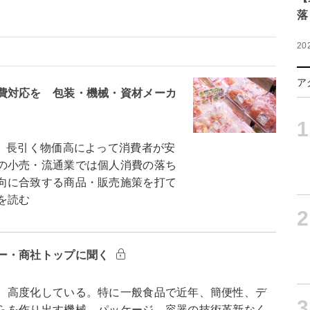
落
20
ア
費対応を 包装・機械・資材メーカ
1
 長引く物価高によって消費者が安
の小売・流通業では個人消費の落ち
向に合致する商品・販売施策を打て
を読む
2
ー・商社トップに聞く
、高度化している。特に一般食品で近年、簡便性、デ
3
らを作り出す機械、パッケージ、容器の技術革新なく