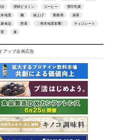
明治
理研ビタミン
コーヒー
雪印乳業
熊本地震
麺
値上げ
業務用
抹茶
三菱食品
惣菜
〔熊本地震影響〕
チョコレート
海苔
春
イアップ企画広告