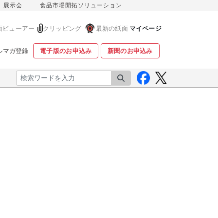
展示会
食品市場開拓ソリューション
面ビューアー
クリッピング
最新の紙面
マイページ
ルマガ登録
電子版のお申込み
新聞のお申込み
検索