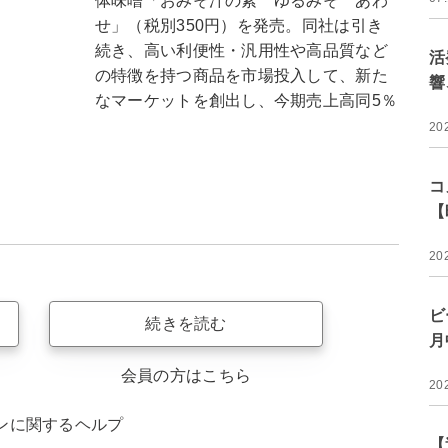
体味噌「おみそ汁の素 ゆるみそ あわ
せ」（税別350円）を発売。同社は引き
続き、高い利便性・汎用性や高品質など
活
の特徴を持つ商品を市場投入して、新た
響
なマーケットを創出し、今期売上高同5％
20
コ
【
20
ビ
続きを読む
月
会員の方はこちら
20
ンに関するヘルプ
【