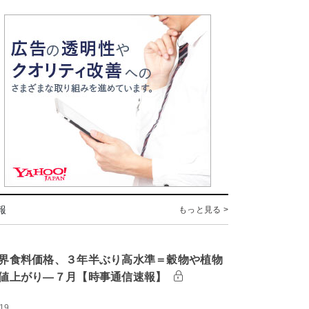
報
もっと見る >
界食料価格、３年半ぶり高水準＝穀物や植物
値上がり―７月【時事通信速報】
:19