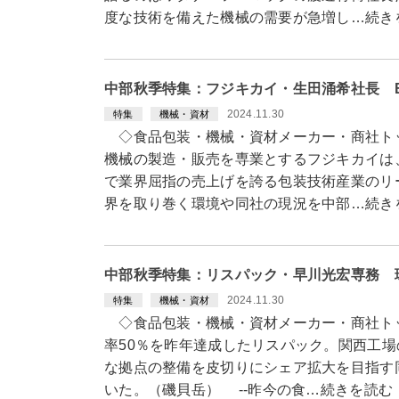
度な技術を備えた機械の需要が急増し…続き
中部秋季特集：フジキカイ・生田涌希社長 
2024.11.30
特集
機械・資材
◇食品包装・機械・資材メーカー・商社ト
機械の製造・販売を専業とするフジキカイは
で業界屈指の売上げを誇る包装技術産業のリ
界を取り巻く環境や同社の現況を中部…続き
中部秋季特集：リスパック・早川光宏専務 
2024.11.30
特集
機械・資材
◇食品包装・機械・資材メーカー・商社ト
率50％を昨年達成したリスパック。関西工
な拠点の整備を皮切りにシェア拡大を目指す
いた。（磯貝岳） --昨今の食…続きを読む