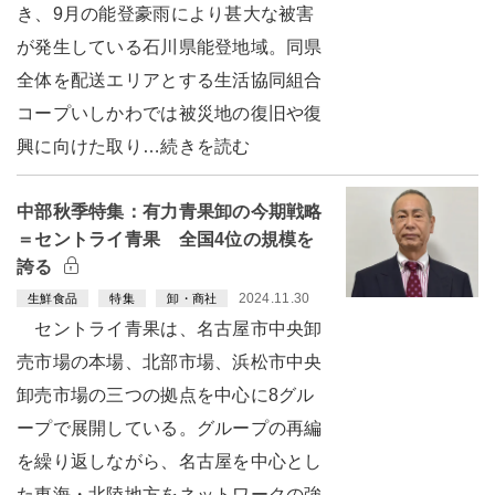
き、9月の能登豪雨により甚大な被害
が発生している石川県能登地域。同県
全体を配送エリアとする生活協同組合
コープいしかわでは被災地の復旧や復
興に向けた取り…続きを読む
中部秋季特集：有力青果卸の今期戦略
＝セントライ青果 全国4位の規模を
誇る
2024.11.30
生鮮食品
特集
卸・商社
セントライ青果は、名古屋市中央卸
売市場の本場、北部市場、浜松市中央
卸売市場の三つの拠点を中心に8グル
ープで展開している。グループの再編
を繰り返しながら、名古屋を中心とし
た東海・北陸地方をネットワークの強