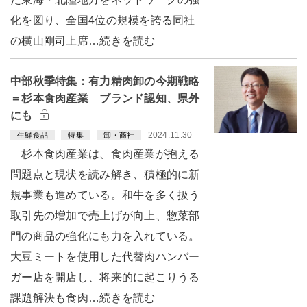
化を図り、全国4位の規模を誇る同社
の横山剛司上席…続きを読む
中部秋季特集：有力精肉卸の今期戦略
＝杉本食肉産業 ブランド認知、県外
にも
2024.11.30
生鮮食品
特集
卸・商社
杉本食肉産業は、食肉産業が抱える
問題点と現状を読み解き、積極的に新
規事業も進めている。和牛を多く扱う
取引先の増加で売上げが向上、惣菜部
門の商品の強化にも力を入れている。
大豆ミートを使用した代替肉ハンバー
ガー店を開店し、将来的に起こりうる
課題解決も食肉…続きを読む