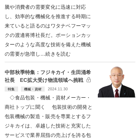
騰や消費者の需要変化に迅速に対応
し、効率的な機械化を推進する時期に
来ていると語るのはワタナベフーマッ
クの渡邊将博社長だ。ポーションカッ
ターのような高度な技術を備えた機械
の需要が急増し…続きを読む
中部秋季特集：フジキカイ・生田涌希
社長 EC拡大受け物流領域へ挑戦
2024.11.30
特集
機械・資材
◇食品包装・機械・資材メーカー・
商社トップに聞く 包装技術の開発と
包装機械の製造・販売を専業とするフ
ジキカイは、卓越した技術と充実した
サービスで業界屈指の売上げを誇る包