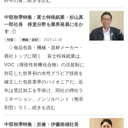
昨今の食…続きを読む
中部秋季特集：富士特殊紙業・杉山真
一郎社長 得意分野を業界発展に生か
す
2024.11.30
特集
機械・資材
◇食品包装・機械・資材メーカー・
商社トップに聞く 富士特殊紙業は、
VOC（揮発性有機化合物）の法規制に
対応した世界初の水性グラビア技術を
確立した包装業界のパイオニアだ。近
年は受託加工を手掛け、同社の押出ラ
ミネーション、ノンソルベント（無溶
剤型）ラミ…続きを読む
中部秋季特集：折兼・伊藤崇雄社長