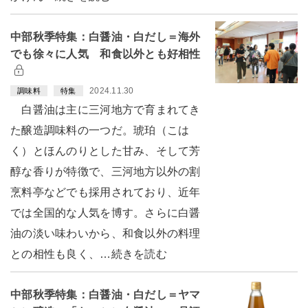
中部秋季特集：白醤油・白だし＝海外
でも徐々に人気 和食以外とも好相性
2024.11.30
調味料
特集
白醤油は主に三河地方で育まれてき
た醸造調味料の一つだ。琥珀（こは
く）とほんのりとした甘み、そして芳
醇な香りが特徴で、三河地方以外の割
烹料亭などでも採用されており、近年
では全国的な人気を博す。さらに白醤
油の淡い味わいから、和食以外の料理
との相性も良く、…続きを読む
中部秋季特集：白醤油・白だし＝ヤマ