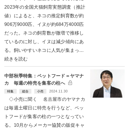
2023年の全国犬猫飼育実態調査（推計
値）によると、ネコの推定飼育数が約
906万9000匹、イヌが約684万4000匹
だった。ネコの飼育数が微増で推移し
ているのに対し、イヌは減少傾向にあ
る。飼いやすいネコに人気が集まっ…
続きを読む
中部秋季特集：ペットフード＝ヤマナ
カ 毎週の特売を集客の柱へ
2024.11.30
特集
総合
小売
◇小売に聞く 名古屋市のヤマナカ
は毎週土曜日に特売を行うなど、ペッ
トフードが集客の柱の一つとなってい
る。10月からメーカー協賛の販促キャ