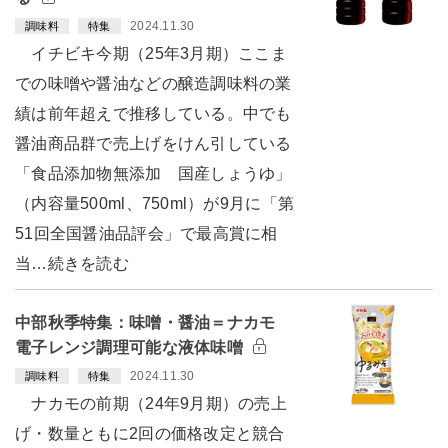
2024.11.30
調味料
特集
イチビキ今期（25年3月期）ここま
での味噌や醤油などの醸造調味料の業
績は前年超えで推移している。中でも
醤油商品群で売上げをけん引している
「食品添加物無添加 国産しょうゆ」
（内容量500ml、750ml）が9月に「第
51回全国醤油品評会」で最高賞に相
当…続きを読む
中部秋季特集：味噌・醤油＝ナカモ
電子レンジ調理可能な液体味噌
2024.11.30
調味料
特集
ナカモの前期（24年9月期）の売上
げ・数量ともに2回の価格改定と競合