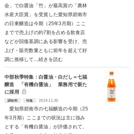
会」で白醤油「竹」が最高賞の「農林
水産大臣賞」を受賞した愛知県碧南市
の日東醸造は今期（25年3月期）ここ
までで売上げの約7割を占める飲食店
などが回復基調にある影響を受け、売
上げ・販売数量ともに前年を超えて好
調に推移して…続きを読む
中部秋季特集：白醤油・白だし＝七福
醸造 「有機白醤油」 業務用で新た
に採用
2024.11.30
調味料
特集
愛知県碧南市の七福醸造の今期（25
年3月期）ここまでの状況は主に強み
とする「有機白醤油」が評価されて、