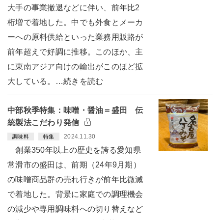
大手の事業撤退などに伴い、前年比2
桁増で着地した。中でも外食とメーカ
ーへの原料供給といった業務用販路が
前年超えで好調に推移。このほか、主
に東南アジア向けの輸出がこのほど拡
大している。…続きを読む
中部秋季特集：味噌・醤油＝盛田 伝
統製法こだわり発信
2024.11.30
調味料
特集
創業350年以上の歴史を誇る愛知県
常滑市の盛田は、前期（24年9月期）
の味噌商品群の売れ行きが前年比微減
で着地した。背景に家庭での調理機会
の減少や専用調味料への切り替えなど