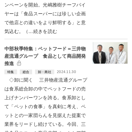
ンペーンを開始。光嶋雅樹チーフバイ
ヤーは「食品スーパーには珍しい企画
で他店との違いをより鮮明する」と意
気込む。（…続きを読む
中部秋季特集：ペットフード＝三井物
産流通グループ 食品として商品開発
推進
2024.11.30
特集
総合
卸・商社
◇卸に聞く 三井物産流通グループ
は食系総合卸の中でペットフードの売
上げナンバーワンを誇る。食系卸とし
て「ペットの食事」を真剣に考え、ペ
ットとの一家団らんを見据えた提案で
業界をリードし続けている。今回、三