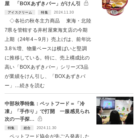
屋 「BOXあずきバー」がけん引
2024.11.30
アイスクリーム
特集
◇各社の秋冬主力商品 東海・北陸
7県を管轄する井村屋東海支店の今期
上期（24年4～9月）売上げは、前年比
3.8％増、物量ベースは横ばいと堅調
に推移している。特に、売上構成比の
高い「BOXあずきバー」シリーズ3品
が業績をけん引し、「BOXあずきバ
ー」…続きを読む
中部秋季特集：ペットフード＝「冷
凍」「手作り」で打開 一服感見られ
次の一手探…
2024.11.30
特集
総合
ペットフード協会が先ごろ発表した