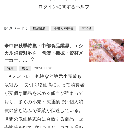
ログインに関するヘルプ
関連ワード：
店舗戦略
中部秋季特集
平和堂
◆中部秋季特集：中部食品業界、エシ
カル消費対応を 包装・機械・資材メ
ーカー、…
2024.11.30
特集
総合
●ノントレー包装など地元小売業も
取組み 長引く物価高によって消費者
が安価な商品を求める傾向が強まって
おり、多くの小売・流通業では個人消
費の落ち込みで業績が低迷している。
世間の低価格志向に合致する商品・販
売施策を打てば打つほど、コスト増を