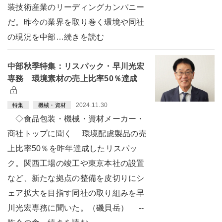
装技術産業のリーディングカンパニー
だ。昨今の業界を取り巻く環境や同社
の現況を中部…続きを読む
中部秋季特集：リスパック・早川光宏
専務 環境素材の売上比率50％達成
2024.11.30
特集
機械・資材
◇食品包装・機械・資材メーカー・
商社トップに聞く 環境配慮製品の売
上比率50％を昨年達成したリスパッ
ク。関西工場の竣工や東京本社の設置
など、新たな拠点の整備を皮切りにシ
ェア拡大を目指す同社の取り組みを早
川光宏専務に聞いた。（磯貝岳） --