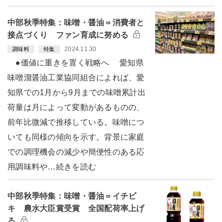
中部秋季特集：味噌・醤油＝消費者と
接点づくり ファン育成に努める
2024.11.30
調味料
特集
●価値に重きを置く戦略へ 愛知県
味噌溜醤油工業協同組合によれば、愛
知県での1月から9月までの味噌累計出
荷量は月によって変動があるものの、
前年比微減で推移している。味噌につ
いても同様の傾向を示す。背景に家庭
での調理機会の減少や簡便性のある応
用調味料や…続きを読む
中部秋季特集：味噌・醤油＝イチビ
キ 農水大臣賞受賞 全国配荷率上げ
る