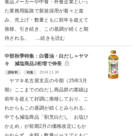
食品メーカーや中食・外食企業といっ
た業務用販路で新規採用が着々と進
み、売上げ・数量ともに前年を超えて
推移。引き続き、この基調が続くと期
待される。 …続きを読む
中部秋季特集：白醤油・白だし＝ヤマ
キ 減塩商品2桁増で伸長
2024.11.30
調味料
特集
ヤマキ名古屋支店の今期（25年3月
期）ここまでの白だし商品群の業績は
前年を超えて好調に推移しており、こ
れからもこの基調が続くとみられる。
中でも減塩商品「割烹白だし お塩ひ
かえめ」が前期2月の価格改定にもか
かわらず、金額・数量ベースでともに