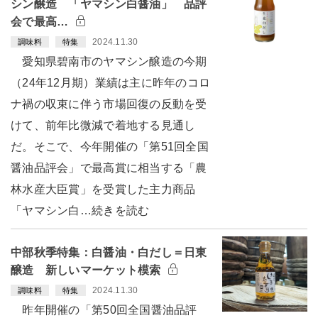
シン醸造 「ヤマシン白醤油」 品評
会で最高…
2024.11.30
調味料
特集
愛知県碧南市のヤマシン醸造の今期
（24年12月期）業績は主に昨年のコロ
ナ禍の収束に伴う市場回復の反動を受
けて、前年比微減で着地する見通し
だ。そこで、今年開催の「第51回全国
醤油品評会」で最高賞に相当する「農
林水産大臣賞」を受賞した主力商品
「ヤマシン白…続きを読む
中部秋季特集：白醤油・白だし＝日東
醸造 新しいマーケット模索
2024.11.30
調味料
特集
昨年開催の「第50回全国醤油品評