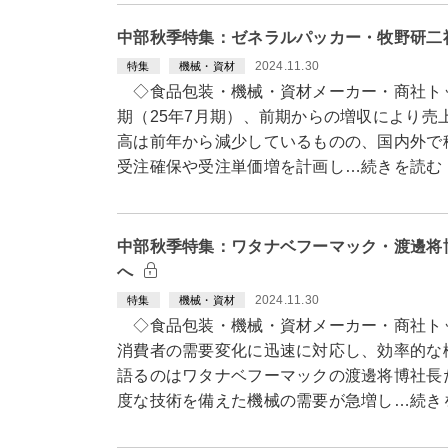
中部秋季特集：ゼネラルパッカー・牧野研二
2024.11.30
特集
機械・資材
◇食品包装・機械・資材メーカー・商社ト
期（25年7月期）、前期からの増収により売
高は前年から減少しているものの、国内外で
受注確保や受注単価増を計画し…続きを読む
中部秋季特集：ワタナベフーマック・渡邊将
へ
2024.11.30
特集
機械・資材
◇食品包装・機械・資材メーカー・商社ト
消費者の需要変化に迅速に対応し、効率的な
語るのはワタナベフーマックの渡邊将博社長
度な技術を備えた機械の需要が急増し…続き