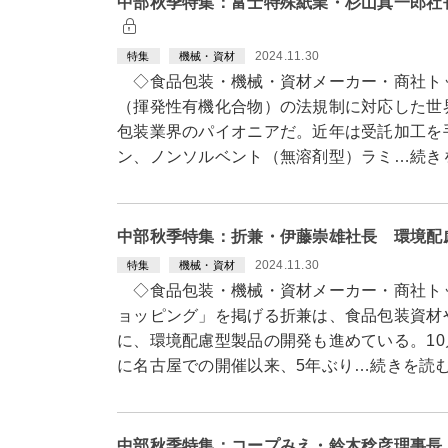
中部秋季特集：富士特殊紙業・杉山真一郎社
2024.11.30
特集
機械・資材
◇食品包装・機械・資材メーカー・商社トッ
（揮発性有機化合物）の法規制に対応した世
包装業界のパイオニアだ。近年は受託加工を
ン、ノンソルベント（無溶剤型）ラミ…続き
中部秋季特集：折兼・伊藤崇雄社長 環境配
2024.11.30
特集
機械・資材
◇食品包装・機械・資材メーカー・商社ト
ョッピング」を掲げる折兼は、食品包装資材
に、環境配慮型製品の開発も進めている。10
に名古屋での開催以来、5年ぶり…続きを読
中部秋季特集：コープみえ・鈴木稔彦理事長