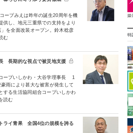
ープみえは昨年の誕生20周年を機
媒
提供し、地元三重県での支持をより
店」を全面改装オープン。鈴木稔彦
特
読む
長 長期的な視点で被災地支援
コープいしかわ・大谷学理事長 1
登豪雨により甚大な被害が発生して
とする生活協同組合コープいしかわ
を読む
トライ青果 全国4位の規模を誇る