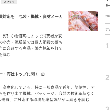
スマック
を
費対応を 包装・機械・資材メーカ
20
ア
 長引く物価高によって消費者が安
の小売・流通業では個人消費の落ち
1
向に合致する商品・販売施策を打て
を読む
ー・商社トップに聞く
2
、高度化している。特に一般食品で近年、簡便性、デ
らを作り出す機械、パッケージ、容器の技術革新なく
カル消費」に対応する環境配慮型製品が…続きを読む
3