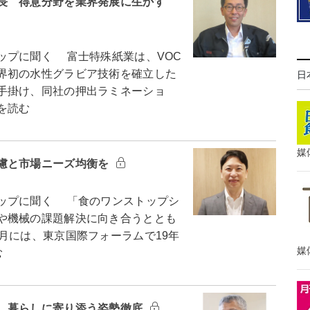
長 得意分野を業界発展に生かす
プに聞く 富士特殊紙業は、VOC
界初の水性グラビア技術を確立した
日
手掛け、同社の押出ラミネーショ
を読む
媒
慮と市場ニーズ均衡を
ップに聞く 「食のワンストップシ
や機械の課題解決に向き合うととも
月には、東京国際フォーラムで19年
媒
む
 暮らしに寄り添う姿勢徹底