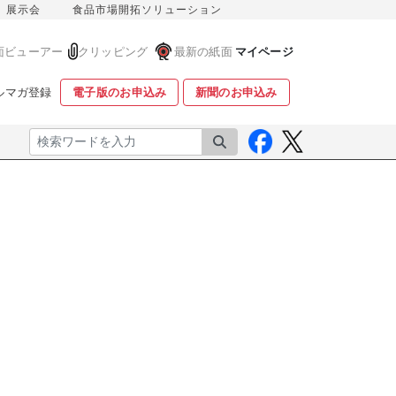
展示会
食品市場開拓ソリューション
面ビューアー
クリッピング
最新の紙面
マイページ
ルマガ登録
電子版のお申込み
新聞のお申込み
検索