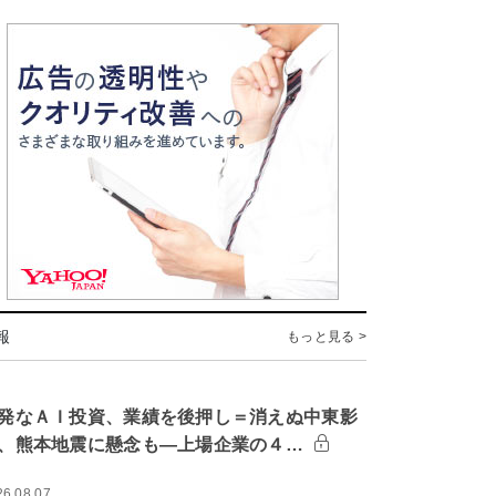
報
もっと見る >
発なＡＩ投資、業績を後押し＝消えぬ中東影
、熊本地震に懸念も―上場企業の４…
26.08.07