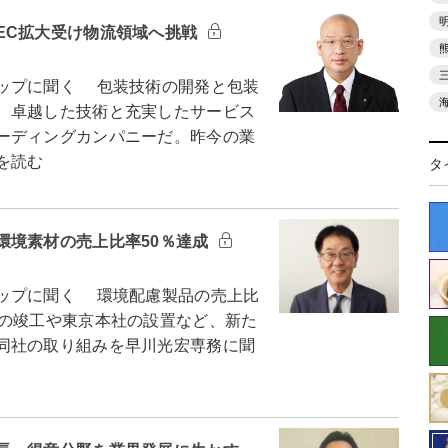
EC拡大受け物流領域へ挑戦
ップに聞く 包装技術の開発と包装
、卓越した技術と充実したサービス
ーディングカンパニーだ。昨今の業
を読む
タ
環境素材の売上比率50％達成
ップに聞く 環境配慮製品の売上比
場の竣工や東京本社の設置など、新た
同社の取り組みを早川光宏専務に聞