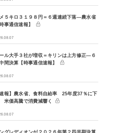
メ５キロ３１９８円＝６週連続下落―農水省
時事通信速報】
26.08.07
ール大手３社が増収＝キリンは上方修正―６
中間決算【時事通信速報】
26.08.07
速報】農水省、食料自給率 25年度37％に下
 米価高騰で消費減響く
26.08.07
ングレディオンが２０２６年第２四半期決算