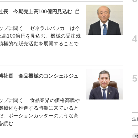
社長 今期売上高100億円見込む
ップに聞く ゼネラルパッカーは今
上高100億円を見込む。機械の受注残
4
積極的な販売活動を展開することで
博社長 食品機械のコンシェルジュ
5
ップに聞く 食品業界の価格高騰や
機械化を推進する時期に来ていると
だ。ポーションカッターのような高
注
を読む