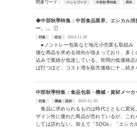
関連ワード：
ペットフード
中部秋季特集
周年
◆中部秋季特集：中部食品業界、エシカル消
ー、…
2024.11.30
特集
総合
●ノントレー包装など地元小売業も取組み
価な商品を求める傾向が強まっており、多く
込みで業績が低迷している。世間の低価格志
ば打つほど、コスト増を販売価格に十…続き
中部秋季特集：食品包装・機械・資材メーカ
2024.11.30
特集
機械・資材
食品に求められるものは時代とともに変化
ザイン性に優れた商品が売れているが、これ
しては語れない。加えて「SDGs」「エシ