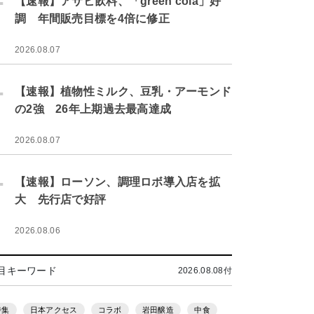
【速報】アサヒ飲料、「green cola」好
調 年間販売目標を4倍に修正
2026.08.07
.
【速報】植物性ミルク、豆乳・アーモンド
の2強 26年上期過去最高達成
2026.08.07
.
【速報】ローソン、調理ロボ導入店を拡
大 先行店で好評
2026.08.06
目キーワード
2026.08.08付
特集
日本アクセス
コラボ
岩田醸造
中食