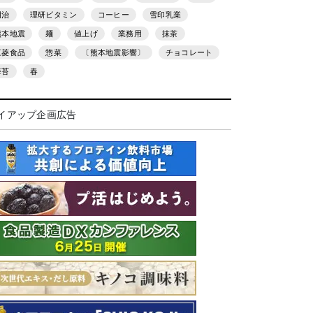
明治
理研ビタミン
コーヒー
雪印乳業
熊本地震
麺
値上げ
業務用
抹茶
三菱食品
惣菜
〔熊本地震影響〕
チョコレート
海苔
春
イアップ企画広告