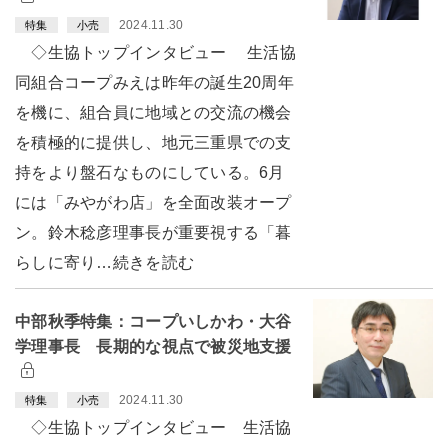
2024.11.30
特集
小売
◇生協トップインタビュー 生活協
同組合コープみえは昨年の誕生20周年
を機に、組合員に地域との交流の機会
を積極的に提供し、地元三重県での支
持をより盤石なものにしている。6月
には「みやがわ店」を全面改装オープ
ン。鈴木稔彦理事長が重要視する「暮
らしに寄り…続きを読む
中部秋季特集：コープいしかわ・大谷
学理事長 長期的な視点で被災地支援
2024.11.30
特集
小売
◇生協トップインタビュー 生活協