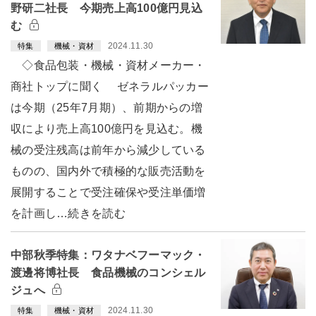
野研二社長 今期売上高100億円見込
む
2024.11.30
特集
機械・資材
◇食品包装・機械・資材メーカー・
商社トップに聞く ゼネラルパッカー
は今期（25年7月期）、前期からの増
収により売上高100億円を見込む。機
械の受注残高は前年から減少している
ものの、国内外で積極的な販売活動を
展開することで受注確保や受注単価増
を計画し…続きを読む
中部秋季特集：ワタナベフーマック・
渡邊将博社長 食品機械のコンシェル
ジュへ
2024.11.30
特集
機械・資材