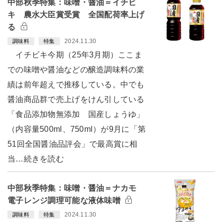
中部秋季特集：味噌・醤油＝イチビ
キ 農水大臣賞受賞 全国配荷率上げ
る
2024.11.30
調味料
特集
イチビキ今期（25年3月期）ここま
での味噌や醤油などの醸造調味料の業
績は前年超えで推移している。中でも
醤油商品群で売上げをけん引している
「食品添加物無添加 国産しょうゆ」
（内容量500ml、750ml）が9月に「第
51回全国醤油品評会」で最高賞に相
当…続きを読む
中部秋季特集：味噌・醤油＝ナカモ
電子レンジ調理可能な液体味噌
2024.11.30
調味料
特集