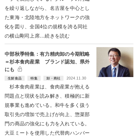
を繰り返しながら、名古屋を中心とし
た東海・北陸地方をネットワークの強
化を図り、全国4位の規模を誇る同社
の横山剛司上席…続きを読む
中部秋季特集：有力精肉卸の今期戦略
＝杉本食肉産業 ブランド認知、県外
にも
2024.11.30
生鮮食品
特集
卸・商社
杉本食肉産業は、食肉産業が抱える
問題点と現状を読み解き、積極的に新
規事業も進めている。和牛を多く扱う
取引先の増加で売上げが向上、惣菜部
門の商品の強化にも力を入れている。
大豆ミートを使用した代替肉ハンバー