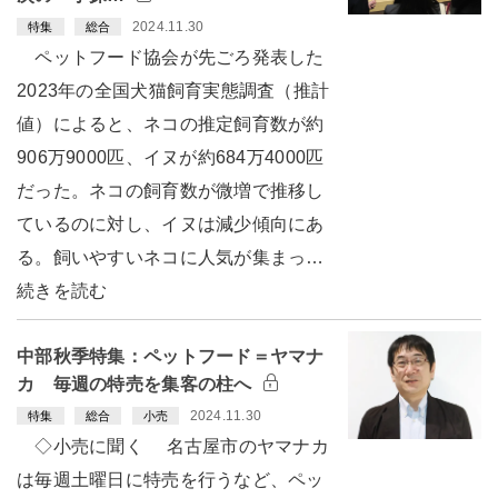
2024.11.30
特集
総合
ペットフード協会が先ごろ発表した
2023年の全国犬猫飼育実態調査（推計
値）によると、ネコの推定飼育数が約
906万9000匹、イヌが約684万4000匹
だった。ネコの飼育数が微増で推移し
ているのに対し、イヌは減少傾向にあ
る。飼いやすいネコに人気が集まっ…
続きを読む
中部秋季特集：ペットフード＝ヤマナ
カ 毎週の特売を集客の柱へ
2024.11.30
特集
総合
小売
◇小売に聞く 名古屋市のヤマナカ
は毎週土曜日に特売を行うなど、ペッ