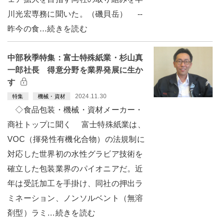
川光宏専務に聞いた。（磯貝岳） --
昨今の食…続きを読む
中部秋季特集：富士特殊紙業・杉山真
一郎社長 得意分野を業界発展に生か
す
2024.11.30
特集
機械・資材
◇食品包装・機械・資材メーカー・
商社トップに聞く 富士特殊紙業は、
VOC（揮発性有機化合物）の法規制に
対応した世界初の水性グラビア技術を
確立した包装業界のパイオニアだ。近
年は受託加工を手掛け、同社の押出ラ
ミネーション、ノンソルベント（無溶
剤型）ラミ…続きを読む