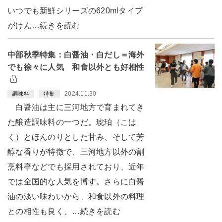
いつでも新鮮シリーズの620mlタイプ
がけん…続きを読む
中部秋季特集：白醤油・白だし＝海外
でも徐々に人気 和食以外とも好相性
2024.11.30
調味料
特集
白醤油は主に三河地方で育まれてき
た醸造調味料の一つだ。琥珀（こは
く）とほんのりとした甘み、そして芳
醇な香りが特徴で、三河地方以外の割
烹料亭などでも採用されており、近年
では全国的な人気を博す。さらに白醤
油の淡い味わいから、和食以外の料理
との相性も良く、…続きを読む