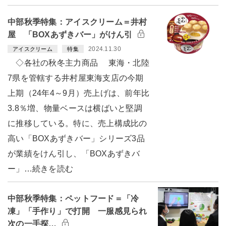
中部秋季特集：アイスクリーム＝井村
屋 「BOXあずきバー」がけん引
2024.11.30
アイスクリーム
特集
◇各社の秋冬主力商品 東海・北陸
7県を管轄する井村屋東海支店の今期
上期（24年4～9月）売上げは、前年比
3.8％増、物量ベースは横ばいと堅調
に推移している。特に、売上構成比の
高い「BOXあずきバー」シリーズ3品
が業績をけん引し、「BOXあずきバ
ー」…続きを読む
中部秋季特集：ペットフード＝「冷
凍」「手作り」で打開 一服感見られ
次の一手探…