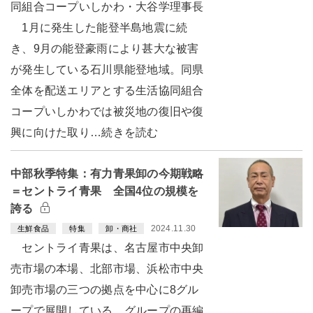
同組合コープいしかわ・大谷学理事長
1月に発生した能登半島地震に続
き、9月の能登豪雨により甚大な被害
が発生している石川県能登地域。同県
全体を配送エリアとする生活協同組合
コープいしかわでは被災地の復旧や復
興に向けた取り…続きを読む
中部秋季特集：有力青果卸の今期戦略
＝セントライ青果 全国4位の規模を
誇る
2024.11.30
生鮮食品
特集
卸・商社
セントライ青果は、名古屋市中央卸
売市場の本場、北部市場、浜松市中央
卸売市場の三つの拠点を中心に8グル
ープで展開している。グループの再編