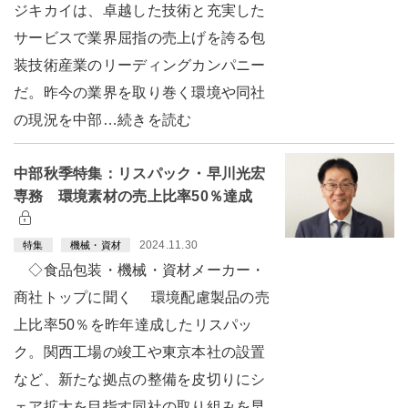
ジキカイは、卓越した技術と充実した
サービスで業界屈指の売上げを誇る包
装技術産業のリーディングカンパニー
だ。昨今の業界を取り巻く環境や同社
の現況を中部…続きを読む
中部秋季特集：リスパック・早川光宏
専務 環境素材の売上比率50％達成
2024.11.30
特集
機械・資材
◇食品包装・機械・資材メーカー・
商社トップに聞く 環境配慮製品の売
上比率50％を昨年達成したリスパッ
ク。関西工場の竣工や東京本社の設置
など、新たな拠点の整備を皮切りにシ
ェア拡大を目指す同社の取り組みを早