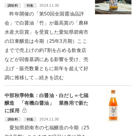
2024.11.30
調味料
特集
昨年開催の「第50回全国醤油品評
会」で白醤油「竹」が最高賞の「農林
水産大臣賞」を受賞した愛知県碧南市
の日東醸造は今期（25年3月期）ここ
までで売上げの約7割を占める飲食店
などが回復基調にある影響を受け、売
上げ・販売数量ともに前年を超えて好
調に推移して…続きを読む
中部秋季特集：白醤油・白だし＝七福
醸造 「有機白醤油」 業務用で新た
に採用
2024.11.30
調味料
特集
愛知県碧南市の七福醸造の今期（25