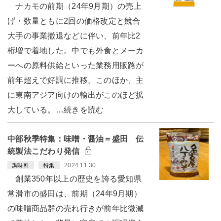
ナカモの前期（24年9月期）の売上
げ・数量ともに2回の価格改定と競合
大手の事業撤退などに伴い、前年比2
桁増で着地した。中でも外食とメーカ
ーへの原料供給といった業務用販路が
前年超えで好調に推移。このほか、主
に東南アジア向けの輸出がこのほど拡
大している。…続きを読む
中部秋季特集：味噌・醤油＝盛田 伝
統製法こだわり発信
2024.11.30
調味料
特集
創業350年以上の歴史を誇る愛知県
常滑市の盛田は、前期（24年9月期）
の味噌商品群の売れ行きが前年比微減