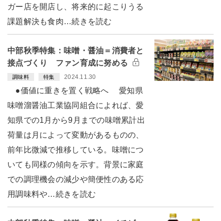
ガー店を開店し、将来的に起こりうる
課題解決も食肉…続きを読む
中部秋季特集：味噌・醤油＝消費者と
接点づくり ファン育成に努める
2024.11.30
調味料
特集
●価値に重きを置く戦略へ 愛知県
味噌溜醤油工業協同組合によれば、愛
知県での1月から9月までの味噌累計出
荷量は月によって変動があるものの、
前年比微減で推移している。味噌につ
いても同様の傾向を示す。背景に家庭
での調理機会の減少や簡便性のある応
用調味料や…続きを読む