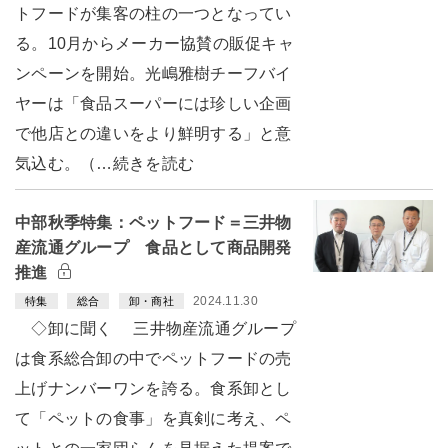
トフードが集客の柱の一つとなってい
る。10月からメーカー協賛の販促キャ
ンペーンを開始。光嶋雅樹チーフバイ
ヤーは「食品スーパーには珍しい企画
で他店との違いをより鮮明する」と意
気込む。（…続きを読む
中部秋季特集：ペットフード＝三井物
産流通グループ 食品として商品開発
推進
2024.11.30
特集
総合
卸・商社
◇卸に聞く 三井物産流通グループ
は食系総合卸の中でペットフードの売
上げナンバーワンを誇る。食系卸とし
て「ペットの食事」を真剣に考え、ペ