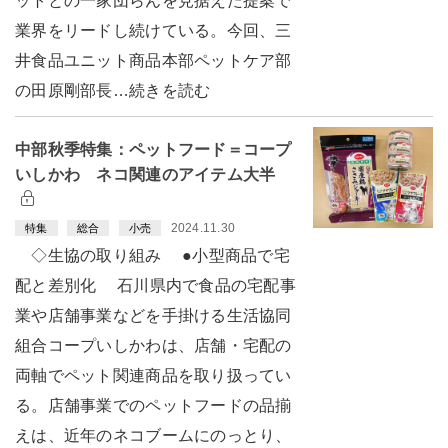
ットとの一家団らんを見据えた提案で
業界をリードし続けている。今回、三
井食品ユニット商品本部ペットケア部
の田原剛部長…続きを読む
中部秋季特集：ペットフード＝コープ
いしかわ ネコ関連のアイテム大半
2024.11.30
特集
総合
小売
◇生協の取り組み ●小型商品で宅
配と差別化 石川県内で食品の宅配事
業や店舗事業などを手掛ける生活協同
組合コープいしかわは、店舗・宅配の
両軸でペット関連商品を取り扱ってい
る。店舗事業でのペットフードの品揃
えは、近年のネコブームにのっとり、