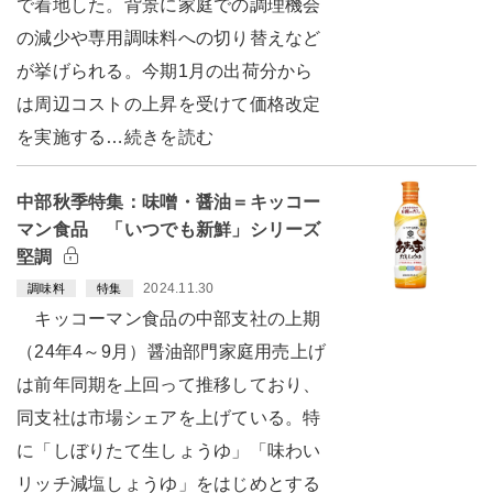
で着地した。背景に家庭での調理機会
の減少や専用調味料への切り替えなど
が挙げられる。今期1月の出荷分から
は周辺コストの上昇を受けて価格改定
を実施する…続きを読む
中部秋季特集：味噌・醤油＝キッコー
マン食品 「いつでも新鮮」シリーズ
堅調
2024.11.30
調味料
特集
キッコーマン食品の中部支社の上期
（24年4～9月）醤油部門家庭用売上げ
は前年同期を上回って推移しており、
同支社は市場シェアを上げている。特
に「しぼりたて生しょうゆ」「味わい
リッチ減塩しょうゆ」をはじめとする