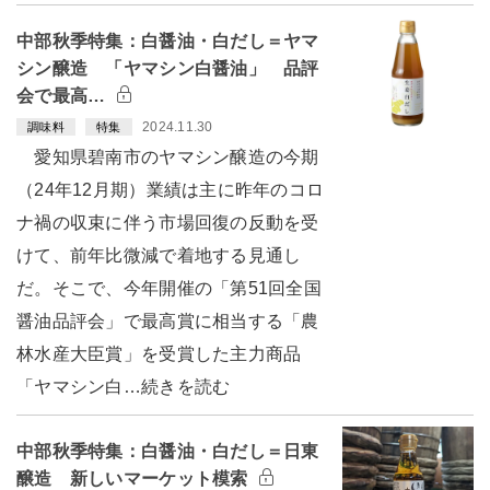
中部秋季特集：白醤油・白だし＝ヤマ
シン醸造 「ヤマシン白醤油」 品評
会で最高…
2024.11.30
調味料
特集
愛知県碧南市のヤマシン醸造の今期
（24年12月期）業績は主に昨年のコロ
ナ禍の収束に伴う市場回復の反動を受
けて、前年比微減で着地する見通し
だ。そこで、今年開催の「第51回全国
醤油品評会」で最高賞に相当する「農
林水産大臣賞」を受賞した主力商品
「ヤマシン白…続きを読む
中部秋季特集：白醤油・白だし＝日東
醸造 新しいマーケット模索