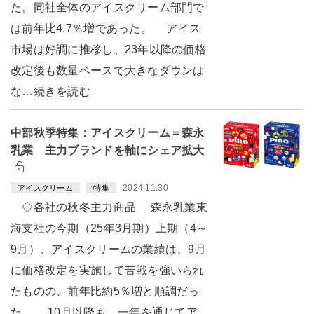
た。同社全体のアイスクリーム部門で
は前年比4.7％増であった。 アイス
市場は好調に推移し、23年以降の価格
改定後も数量ベースで大きなダウンは
な…続きを読む
中部秋季特集：アイスクリーム＝森永
乳業 主力ブランドを軸にシェア拡大
2024.11.30
アイスクリーム
特集
◇各社の秋冬主力商品 森永乳業東
海支社の今期（25年3月期）上期（4～
9月）、アイスクリームの業績は、9月
に価格改定を実施して苦戦を強いられ
たものの、前年比約5％増と順調だっ
た。 10月以降も、一年を通じてア