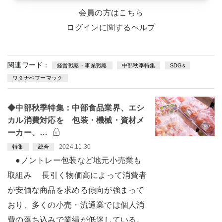
会員の方はこちら
ログインに関するヘルプ
関連ワード：
経営戦略・事業戦略
中部秋季特集
SDGs
ワタナベフーマック
◆中部秋季特集：中部食品業界、エシ
カル消費対応を 包装・機械・資材メ
ーカー、…
2024.11.30
特集
総合
●ノントレー包装など地元小売業も
取組み 長引く物価高によって消費者
が安価な商品を求める傾向が強まって
おり、多くの小売・流通業では個人消
費の落ち込みで業績が低迷している。