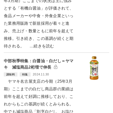
年3月期）ここまでの状況は主に強み
とする「有機白醤油」が評価されて、
食品メーカーや中食・外食企業といっ
た業務用販路で新規採用が着々と進
み、売上げ・数量ともに前年を超えて
推移。引き続き、この基調が続くと期
待される。 …続きを読む
中部秋季特集：白醤油・白だし＝ヤマ
キ 減塩商品2桁増で伸長
2024.11.30
調味料
特集
ヤマキ名古屋支店の今期（25年3月
期）ここまでの白だし商品群の業績は
前年を超えて好調に推移しており、こ
れからもこの基調が続くとみられる。
中でも減塩商品「割烹白だし お塩ひ