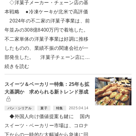
◇洋菓子メーカー・チェーン店の基
本戦略 ●冷凍ケーキが北米で高評価
2024年の不二家の洋菓子事業は、前
年並みの308億8400万円で着地した。
不二家単体の洋菓子事業は好調に推移
したものの、業績不振の関連会社が一
部発生した。 洋菓子チェーン店に…
続きを読む
スイーツ＆ベーカリー特集：25年も拡
大基調か 求められる新トレンド形成
2025.04.14
パン・シリアル
菓子
特集
◆外国人向け価値提案も鍵に 国内
スイーツ・ベーカリー市場は、コロナ
下からの一時的な大幅減から急速に回