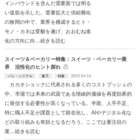
インバウンドを含んだ需要面では明る
い道筋を示した。需要拡大と供給難化
の狭間の中で、業界を構成するヒト・
モノ・カネは変貌を遂げ、おおむね進
化の方向に向…続きを読む
スイーツ＆ベーカリー特集：スイーツ・ベーカリー業
界 活性化のヒント探れ
2025.04.14
パン・シリアル
菓子
特集
カカオショックに代表される多くのコストプッシュの
中、市場では本来の武器である情緒的価値を再度効果的
に発信する必要性が高くなっている。半面、人手不足、
特に職人不足が課題として顕在化し、AIやデジタル化な
どの取り組みも有効となるだろう。ここでは要注目の
業…続きを読む