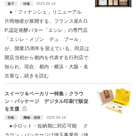
2025.04.14
菓子
特集
●「フィナンシェ」リニューアル
片岡物産が展開する、フランス産A.O.
P.認定発酵バター「エシレ」の専門店
「エシレ・メゾン デュ ブール」
が、開業15周年を迎えている。同店は
開店当初から都内を代表する行列店で
知られ、現在、都内・横浜・大阪・名
古屋な…続きを読む
スイーツ＆ベーカリー特集：クラウ
ン・パッケージ デジタル印刷で販促
を支援
2025.04.14
特集
機械・資材
●小ロット・短納期に対応可能 ク
ラウン・パッケージは埼玉事業所（埼