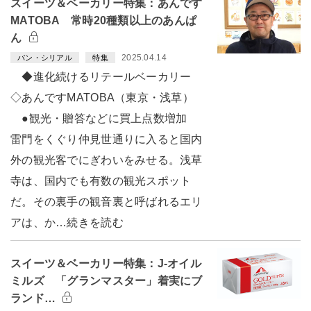
スイーツ＆ベーカリー特集：あんです
MATOBA 常時20種類以上のあんぱ
ん
2025.04.14
パン・シリアル
特集
◆進化続けるリテールベーカリー
◇あんですMATOBA（東京・浅草）
●観光・贈答などに買上点数増加
雷門をくぐり仲見世通りに入ると国内
外の観光客でにぎわいをみせる。浅草
寺は、国内でも有数の観光スポット
だ。その裏手の観音裏と呼ばれるエリ
アは、か…続きを読む
スイーツ＆ベーカリー特集：J-オイル
ミルズ 「グランマスター」着実にブ
ランド…