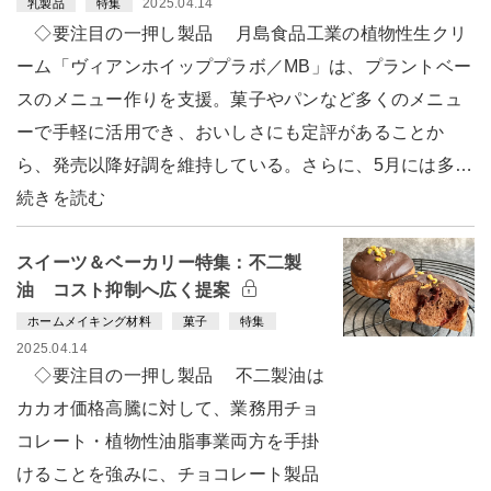
2025.04.14
乳製品
特集
◇要注目の一押し製品 月島食品工業の植物性生クリ
ーム「ヴィアンホイッププラボ／MB」は、プラントベー
スのメニュー作りを支援。菓子やパンなど多くのメニュ
ーで手軽に活用でき、おいしさにも定評があることか
ら、発売以降好調を維持している。さらに、5月には多…
続きを読む
スイーツ＆ベーカリー特集：不二製
油 コスト抑制へ広く提案
ホームメイキング材料
菓子
特集
2025.04.14
◇要注目の一押し製品 不二製油は
カカオ価格高騰に対して、業務用チョ
コレート・植物性油脂事業両方を手掛
けることを強みに、チョコレート製品