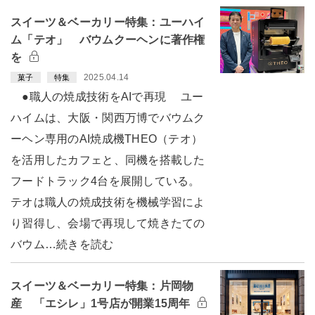
スイーツ＆ベーカリー特集：ユーハイ
ム「テオ」 バウムクーヘンに著作権
を
2025.04.14
菓子
特集
●職人の焼成技術をAIで再現 ユー
ハイムは、大阪・関西万博でバウムク
ーヘン専用のAI焼成機THEO（テオ）
を活用したカフェと、同機を搭載した
フードトラック4台を展開している。
テオは職人の焼成技術を機械学習によ
り習得し、会場で再現して焼きたての
バウム…続きを読む
スイーツ＆ベーカリー特集：片岡物
産 「エシレ」1号店が開業15周年