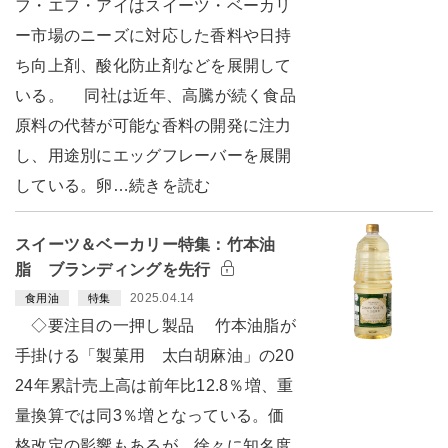
フ・エフ・アイはスイーツ・ベーカリ
ー市場のニーズに対応した香料や日持
ち向上剤、酸化防止剤などを展開して
いる。 同社は近年、高騰が続く食品
原料の代替が可能な香料の開発に注力
し、用途別にエッグフレーバーを展開
している。卵…続きを読む
スイーツ＆ベーカリー特集：竹本油
脂 ブランディングを先行
2025.04.14
食用油
特集
◇要注目の一押し製品 竹本油脂が
手掛ける「製菓用 太白胡麻油」の20
24年累計売上高は前年比12.8％増、重
量換算では同3％増となっている。価
格改定の影響もあるが、徐々に知名度