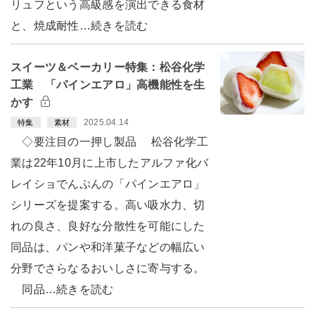
リュフという高級感を演出できる食材
と、焼成耐性…続きを読む
スイーツ＆ベーカリー特集：松谷化学
工業 「パインエアロ」高機能性を生
かす
2025.04.14
特集
素材
◇要注目の一押し製品 松谷化学工
業は22年10月に上市したアルファ化バ
レイショでんぷんの「パインエアロ」
シリーズを提案する。高い吸水力、切
れの良さ、良好な分散性を可能にした
同品は、パンや和洋菓子などの幅広い
分野でさらなるおいしさに寄与する。
同品…続きを読む