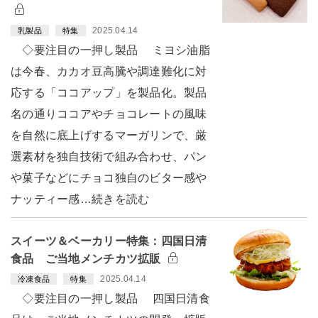
2025.04.14
乳製品
特集
◇要注目の一押し製品 ミヨシ油脂
は今春、カカオ豆高騰や調達難化に対
応する「ココアップ」を製品化。製品
名の通りココアやチョコレートの風味
を自然に底上げするマーガリンで、厳
選素材を独自技術で組み合わせ、パン
や菓子などにチョコ独自のビター感や
ナッティー感…続きを読む
スイーツ＆ベーカリー特集：四国日清
食品 ご当地メンチカツ拡販
2025.04.14
冷凍食品
特集
◇要注目の一押し製品 四国日清食