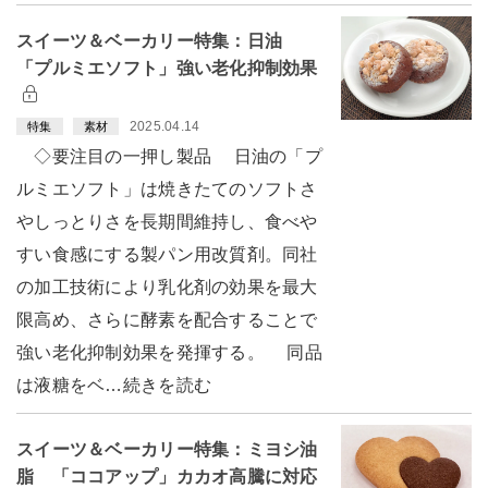
スイーツ＆ベーカリー特集：日油
「プルミエソフト」強い老化抑制効果
2025.04.14
特集
素材
◇要注目の一押し製品 日油の「プ
ルミエソフト」は焼きたてのソフトさ
やしっとりさを長期間維持し、食べや
すい食感にする製パン用改質剤。同社
の加工技術により乳化剤の効果を最大
限高め、さらに酵素を配合することで
強い老化抑制効果を発揮する。 同品
は液糖をベ…続きを読む
スイーツ＆ベーカリー特集：ミヨシ油
脂 「ココアップ」カカオ高騰に対応