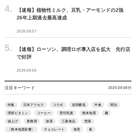
4.
【速報】植物性ミルク、豆乳・アーモンドの2強
26年上期過去最高達成
2026.08.07
5.
【速報】ローソン、調理ロボ導入店を拡大 先行店
で好評
2026.08.06
注目キーワード
2026.08.08付
特集
日本アクセス
コラボ
岩田醸造
中食
明治
理研ビタミン
コーヒー
雪印乳業
熊本地震
麺
値上げ
業務用
抹茶
三菱食品
惣菜
〔熊本地震影響〕
チョコレート
海苔
春