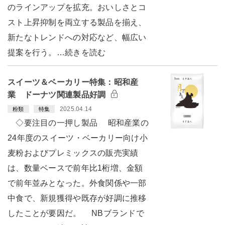
のラインアップを拡充。おいしさとコ
スト上昇抑制を両立する製品を揃え、
新たなトレンドへの対応など、幅広い
提案を行う。…続きを読む
スイーツ＆ベーカリー特集：昭和産
業 ドーナツ関連製品好調
2025.04.14
粉類
特集
◇要注目の一押し製品 昭和産業の
24年度のスイーツ・ベーカリー向け小
麦粉およびプレミックスの販売実績
は、数量ベースで前年比1桁増、金額
で前年並みとなった。外食関係や一部
中食で、新規獲得や既存が好調に推移
したことが要因だ。 NBブランドで