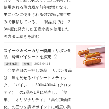
使用される薄力粉が前年微増となり、
主にパンに使用される強力粉は前年並
みで推移している。 製品別では、2
3年度に発売した国産小麦を使用した
強力タ…続きを読む
スイーツ＆ベーカリー特集：リボン食
品 冷凍パイシートを拡充
2025.04.14
冷凍食品
特集
◇要注目の一押し製品 リボン食品
は「層を見せるパイシートスティッ
ク」「パイシート300×400×4（クロス
ティ）」の2品を1月に発売し、「簡
単」「オリジナリティ」「高付加価値
化」の三つを訴求ポイントに幅広い業