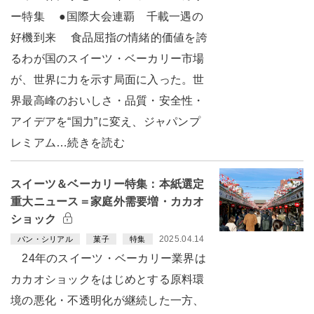
ー特集 ●国際大会連覇 千載一遇の
好機到来 食品屈指の情緒的価値を誇
るわが国のスイーツ・ベーカリー市場
が、世界に力を示す局面に入った。世
界最高峰のおいしさ・品質・安全性・
アイデアを“国力”に変え、ジャパンプ
レミアム…続きを読む
スイーツ＆ベーカリー特集：本紙選定
重大ニュース＝家庭外需要増・カカオ
ショック
2025.04.14
パン・シリアル
菓子
特集
24年のスイーツ・ベーカリー業界は
カカオショックをはじめとする原料環
境の悪化・不透明化が継続した一方、