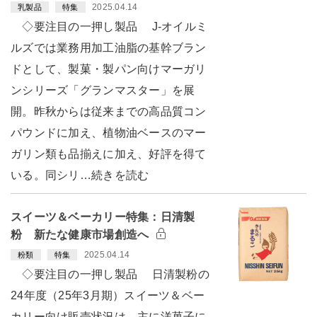
2025.04.14
乳製品
特集
◇要注目の一押し製品 J-オイルミ
ルズでは業務用加工油脂の基幹ブラン
ドとして、製菓・製パン向けマーガリ
ンシリーズ「グランマスター」を展
開。昨秋からは従来までの高品質コン
パウンドに加え、植物油ベースのマー
ガリン類も品揃えに加え、好評を得て
いる。同シリ…続きを読む
スイーツ＆ベーカリー特集：日清製
粉 新たな健康市場創造へ
2025.04.14
粉類
特集
◇要注目の一押し製品 日清製粉の
24年度（25年3月期）スイーツ＆ベー
カリー向け販売状況は、主に洋菓子に