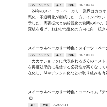
2025.04.14
パン・シリアル
菓子
特集
24年のスイーツ・ベーカリー業界はカカオ
悪化・不透明化が継続した一方、インバウン
示した。需要拡大と供給難化の狭間の中で、
変貌を遂げ、おおむね進化の方向に向…続き
スイーツ＆ベーカリー特集：スイーツ・ベー
2025.04.14
パン・シリアル
菓子
特集
カカオショックに代表される多くのコスト
を再度効果的に発信する必要性が高くなって
在化し、AIやデジタル化などの取り組みも
スイーツ＆ベーカリー特集：ユーハイム「テ
2025.04.14
菓子
特集