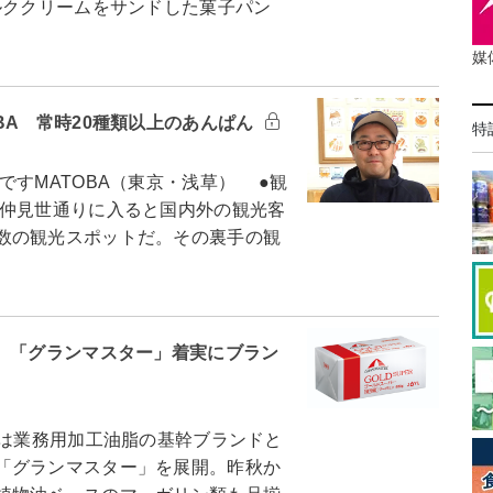
ルククリームをサンドした菓子パン
媒
BA 常時20種類以上のあんぱん
特
すMATOBA（東京・浅草） ●観
仲見世通りに入ると国内外の観光客
数の観光スポットだ。その裏手の観
ズ 「グランマスター」着実にブラン
は業務用加工油脂の基幹ブランドと
「グランマスター」を展開。昨秋か