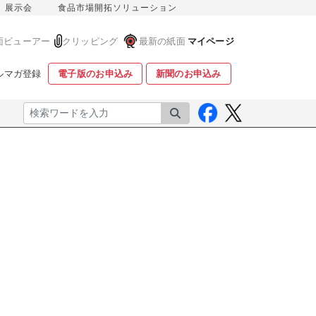
展示会
食品市場開拓ソリューション
面ビューアー
クリッピング
最新の紙面
マイページ
ルマガ登録
電子版のお申込み
新聞のお申込み
検索