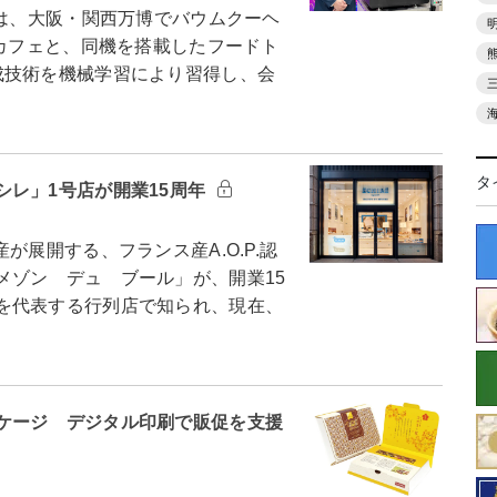
は、大阪・関西万博でバウムクーヘ
たカフェと、同機を搭載したフードト
成技術を機械学習により習得し、会
タ
シレ」1号店が開業15周年
展開する、フランス産A.O.P.認
メゾン デュ ブール」が、開業15
を代表する行列店で知られ、現在、
ケージ デジタル印刷で販促を支援