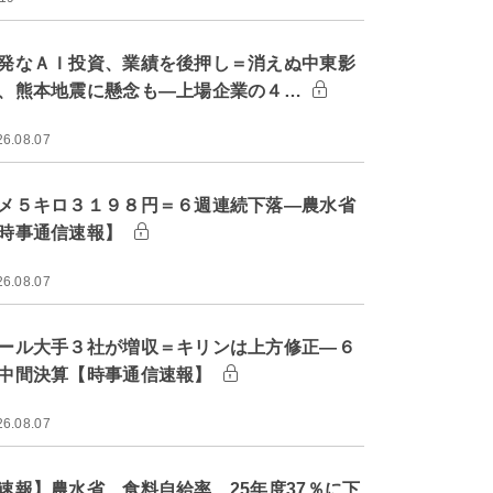
発なＡＩ投資、業績を後押し＝消えぬ中東影
、熊本地震に懸念も―上場企業の４…
26.08.07
メ５キロ３１９８円＝６週連続下落―農水省
時事通信速報】
26.08.07
ール大手３社が増収＝キリンは上方修正―６
中間決算【時事通信速報】
26.08.07
速報】農水省、食料自給率 25年度37％に下