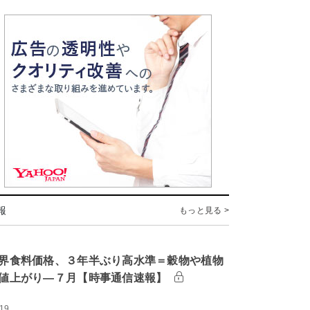
報
もっと見る >
界食料価格、３年半ぶり高水準＝穀物や植物
値上がり―７月【時事通信速報】
:19