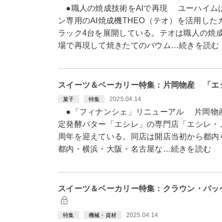
●職人の焼成技術をAIで再現 ユーハイム
ン専用のAI焼成機THEO（テオ）を活用し
ラック4台を展開している。テオは職人の焼
場で再現して焼きたてのバウム…続きを読む
スイーツ＆ベーカリー特集：片岡物産 「エ
2025.04.14
菓子
特集
●「フィナンシェ」リニューアル 片岡物産が
定発酵バター「エシレ」の専門店「エシレ・
周年を迎えている。同店は開店当初から都内
都内・横浜・大阪・名古屋な…続きを読む
スイーツ＆ベーカリー特集：クラウン・パッ
2025.04.14
特集
機械・資材