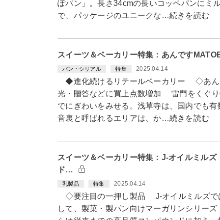
ぽパン」。長さ34cmの長いコッペパンにミ
で、パッケージのユニークな…続きを読む
スイーツ＆ベーカリー特集：あんですMATO
2025.04.14
パン・シリアル
特集
◆進化続けるリテールベーカリー ◇あんで
光・贈答などに買上点数増加 雷門をくぐり
でにぎわいをみせる。浅草寺は、国内でも有
音裏と呼ばれるエリアは、か…続きを読む
スイーツ＆ベーカリー特集：J-オイルミル
ド…
2025.04.14
乳製品
特集
◇要注目の一押し製品 J-オイルミルズで
して、製菓・製パン向けマーガリンシリーズ