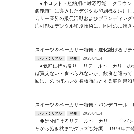
●小ロット・短納期に対応可能 クラウン
飯能市）に導入したデジタル印刷機を活用し
カリー業界の販促活動およびブランディング
応可能なデジタル印刷技術に、同社の…続き
スイーツ＆ベーカリー特集：進化続けるリテ
2025.04.14
パン・シリアル
特集
●気軽に持ち帰り リテールベーカリーの
ば買えない・食べられないが、飲食と違って
回は、のっぽパンを看板商品とする静岡県沼
スイーツ＆ベーカリー特集：バンデロール 
2025.04.14
パン・シリアル
特集
◆進化続けるリテールベーカリー ◇バン
ャから抱き枕までグッズも好調 1978年に