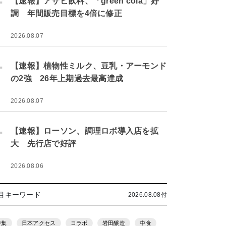
【速報】アサヒ飲料、「green cola」好
調 年間販売目標を4倍に修正
2026.08.07
.
【速報】植物性ミルク、豆乳・アーモンド
の2強 26年上期過去最高達成
2026.08.07
.
【速報】ローソン、調理ロボ導入店を拡
大 先行店で好評
2026.08.06
目キーワード
2026.08.08付
特集
日本アクセス
コラボ
岩田醸造
中食