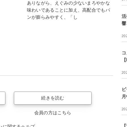
ありながら、えぐみの少ないまろやかな
味わいであることに加え、高配合でもパ
活
ンが膨らみやすく、「し
響
20
コ
【
20
ビ
月
続きを読む
20
会員の方はこちら
【
ンに関するヘルプ