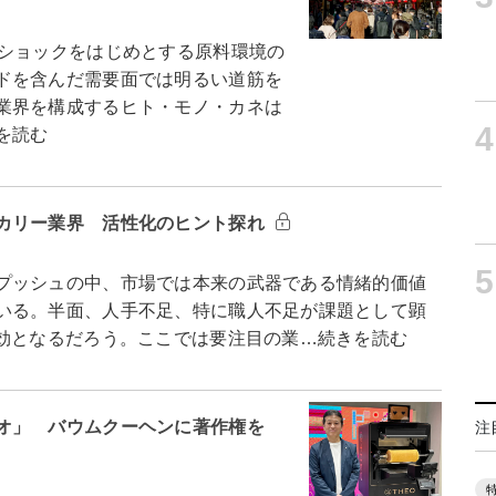
ショックをはじめとする原料環境の
ドを含んだ需要面では明るい道筋を
業界を構成するヒト・モノ・カネは
4
を読む
カリー業界 活性化のヒント探れ
5
プッシュの中、市場では本来の武器である情緒的価値
いる。半面、人手不足、特に職人不足が課題として顕
有効となるだろう。ここでは要注目の業…続きを読む
オ」 バウムクーヘンに著作権を
注