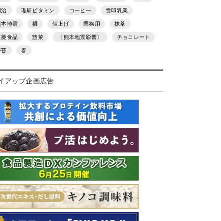
明治
理研ビタミン
コーヒー
雪印乳業
熊本地震
麺
値上げ
業務用
抹茶
三菱食品
惣菜
〔熊本地震影響〕
チョコレート
海苔
春
イアップ企画広告