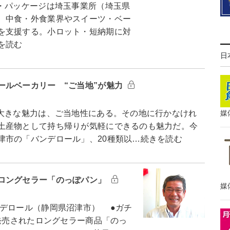
・パッケージは埼玉事業所（埼玉県
、中食・外食業界やスイーツ・ベー
を支援する。小ロット・短納期に対
を読む
日
ールベーカリー “ご当地”が魅力
大きな魅力は、ご当地性にある。その地に行かなけれ
媒
土産物として持ち帰りが気軽にできるのも魅力だ。今
津市の「バンデロール」、20種類以…続きを読む
ロングセラー「のっぽパン」
媒
デロール（静岡県沼津市） ●ガチ
発売されたロングセラー商品「のっ