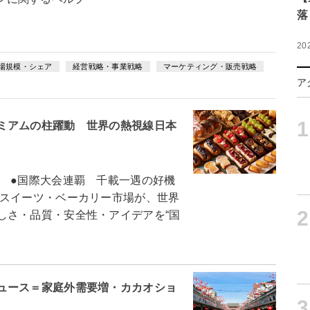
落
20
場規模・シェア
経営戦略・事業戦略
マーケティング・販売戦略
ア
1
ミアムの柱躍動 世界の熱視線日本
 ●国際大会連覇 千載一遇の好機
スイーツ・ベーカリー市場が、世界
2
しさ・品質・安全性・アイデアを“国
ュース＝家庭外需要増・カカオショ
3