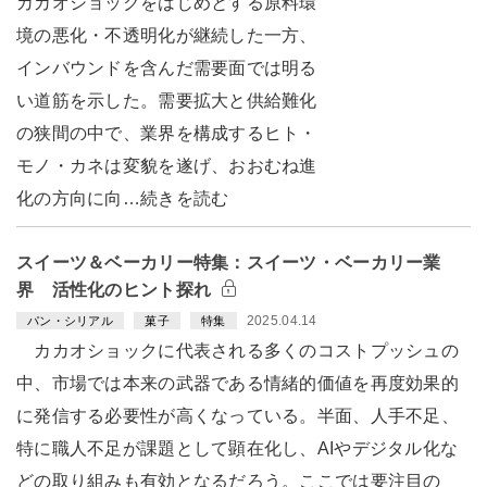
カカオショックをはじめとする原料環
境の悪化・不透明化が継続した一方、
インバウンドを含んだ需要面では明る
い道筋を示した。需要拡大と供給難化
の狭間の中で、業界を構成するヒト・
モノ・カネは変貌を遂げ、おおむね進
化の方向に向…続きを読む
スイーツ＆ベーカリー特集：スイーツ・ベーカリー業
界 活性化のヒント探れ
2025.04.14
パン・シリアル
菓子
特集
カカオショックに代表される多くのコストプッシュの
中、市場では本来の武器である情緒的価値を再度効果的
に発信する必要性が高くなっている。半面、人手不足、
特に職人不足が課題として顕在化し、AIやデジタル化な
どの取り組みも有効となるだろう。ここでは要注目の