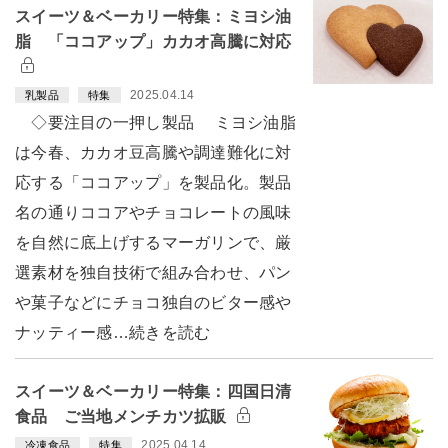
スイーツ＆ベーカリー特集：ミヨシ油
脂 「ココアップ」カカオ高騰に対応
2025.04.14
乳製品
特集
◇要注目の一押し製品 ミヨシ油脂
は今春、カカオ豆高騰や調達難化に対
応する「ココアップ」を製品化。製品
名の通りココアやチョコレートの風味
を自然に底上げするマーガリンで、厳
選素材を独自技術で組み合わせ、パン
や菓子などにチョコ独自のビター感や
ナッティー感…続きを読む
スイーツ＆ベーカリー特集：四国日清
食品 ご当地メンチカツ拡販
2025.04.14
冷凍食品
特集