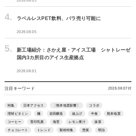
2026.08.05
4.
ラベルレスPET飲料、バラ売り可能に
2026.08.05
5.
新工場紹介：さかえ屋・アイス工場 シャトレーゼ
国内3カ所目のアイス生産拠点
2026.08.01
注目キーワード
2026.08.07付
特集
日本アクセス
〔熊本地震影響〕
コラボ
理研ビタミン
麺
岩田醸造
値上げ
中食
熊本地震
コーヒー
雪印乳業
海苔
レモン果汁
抹茶
チョコレート
トレンド
製粉特集
惣菜
明治