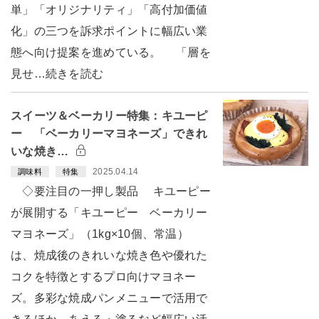
単」「オリジナリティ」「高付加価値
化」の三つを訴求ポイントに幅広い業
態へ向け提案を進めている。 「層を
見せ…続きを読む
スイーツ＆ベーカリー特集：キユーピ
ー 「ベーカリーマヨネーズ」できれ
いな焼き…
2025.04.14
調味料
特集
◇要注目の一押し製品 キユーピー
が展開する「キユーピー ベーカリー
マヨネーズ」（1kg×10個、常温）
は、焼成後のきれいな焼き色や優れた
コクを特徴とするプロ向けマヨネー
ズ。多彩な焼成パンメニューで活用で