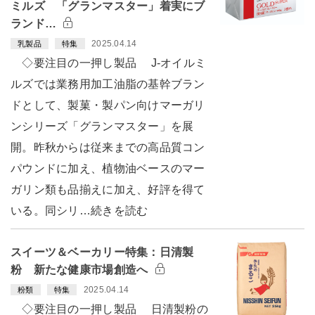
ミルズ 「グランマスター」着実にブ
ランド…
2025.04.14
乳製品
特集
◇要注目の一押し製品 J-オイルミ
ルズでは業務用加工油脂の基幹ブラン
ドとして、製菓・製パン向けマーガリ
ンシリーズ「グランマスター」を展
開。昨秋からは従来までの高品質コン
パウンドに加え、植物油ベースのマー
ガリン類も品揃えに加え、好評を得て
いる。同シリ…続きを読む
スイーツ＆ベーカリー特集：日清製
粉 新たな健康市場創造へ
2025.04.14
粉類
特集
◇要注目の一押し製品 日清製粉の