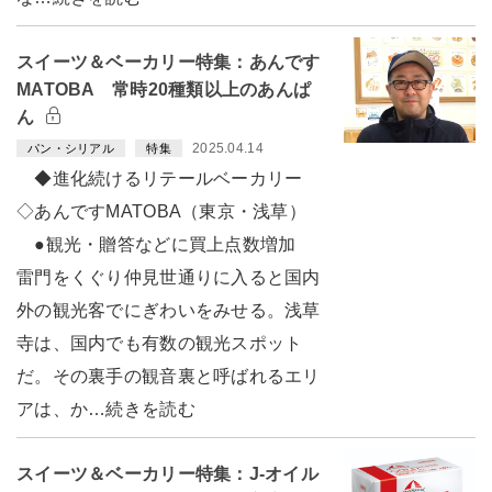
スイーツ＆ベーカリー特集：あんです
MATOBA 常時20種類以上のあんぱ
ん
2025.04.14
パン・シリアル
特集
◆進化続けるリテールベーカリー
◇あんですMATOBA（東京・浅草）
●観光・贈答などに買上点数増加
雷門をくぐり仲見世通りに入ると国内
外の観光客でにぎわいをみせる。浅草
寺は、国内でも有数の観光スポット
だ。その裏手の観音裏と呼ばれるエリ
アは、か…続きを読む
スイーツ＆ベーカリー特集：J-オイル