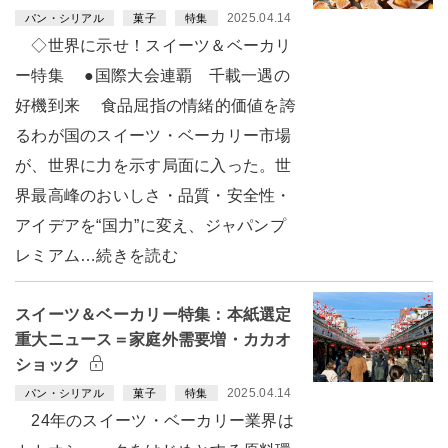
2025.04.14
パン・シリアル
菓子
特集
◇世界に示せ！スイーツ＆ベーカリ
ー特集 ●国際大会連覇 千載一遇の
好機到来 食品屈指の情緒的価値を誇
るわが国のスイーツ・ベーカリー市場
が、世界に力を示す局面に入った。世
界最高峰のおいしさ・品質・安全性・
アイデアを“国力”に変え、ジャパンプ
レミアム…続きを読む
スイーツ＆ベーカリー特集：本紙選定
重大ニュース＝家庭外需要増・カカオ
ショック
2025.04.14
パン・シリアル
菓子
特集
24年のスイーツ・ベーカリー業界は