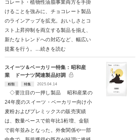
コレート・植物性油脂事業両方を手掛
けることを強みに、チョコレート製品
のラインアップを拡充。おいしさとコ
スト上昇抑制を両立する製品を揃え、
新たなトレンドへの対応など、幅広い
提案を行う。…続きを読む
スイーツ＆ベーカリー特集：昭和産
業 ドーナツ関連製品好調
2025.04.14
粉類
特集
◇要注目の一押し製品 昭和産業の
24年度のスイーツ・ベーカリー向け小
麦粉およびプレミックスの販売実績
は、数量ベースで前年比1桁増、金額
で前年並みとなった。外食関係や一部
中食で、新規獲得や既存が好調に推移