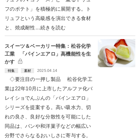
フのポテト」を積極的に展開する。ト
リュフという高級感を演出できる食材
と、焼成耐性…続きを読む
スイーツ＆ベーカリー特集：松谷化学
工業 「パインエアロ」高機能性を生
かす
2025.04.14
特集
素材
◇要注目の一押し製品 松谷化学工
業は22年10月に上市したアルファ化バ
レイショでんぷんの「パインエアロ」
シリーズを提案する。高い吸水力、切
れの良さ、良好な分散性を可能にした
同品は、パンや和洋菓子などの幅広い
分野でさらなるおいしさに寄与する。