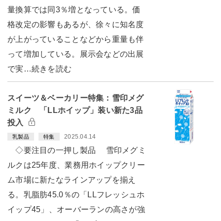
量換算では同3％増となっている。価
格改定の影響もあるが、徐々に知名度
が上がっていることなどから重量も伴
って増加している。展示会などの出展
で実…続きを読む
スイーツ＆ベーカリー特集：雪印メグ
ミルク 「LLホイップ」装い新た3品
投入
2025.04.14
乳製品
特集
◇要注目の一押し製品 雪印メグミ
ルクは25年度、業務用ホイップクリー
ム市場に新たなラインアップを揃え
る。乳脂肪45.0％の「LLフレッシュホ
イップ45」、オーバーランの高さが強