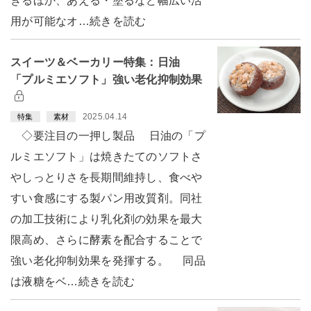
きるほか、あえる・塗るなど幅広い活
用が可能なオ…続きを読む
スイーツ＆ベーカリー特集：日油
「プルミエソフト」強い老化抑制効果
2025.04.14
特集
素材
◇要注目の一押し製品 日油の「プ
ルミエソフト」は焼きたてのソフトさ
やしっとりさを長期間維持し、食べや
すい食感にする製パン用改質剤。同社
の加工技術により乳化剤の効果を最大
限高め、さらに酵素を配合することで
強い老化抑制効果を発揮する。 同品
は液糖をベ…続きを読む