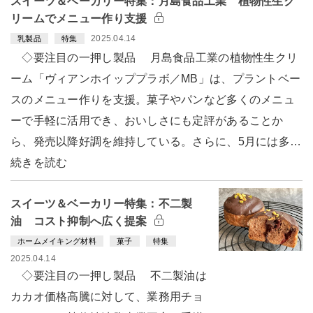
スイーツ＆ベーカリー特集：月島食品工業 植物性生ク
リームでメニュー作り支援
2025.04.14
乳製品
特集
◇要注目の一押し製品 月島食品工業の植物性生クリ
ーム「ヴィアンホイッププラボ／MB」は、プラントベー
スのメニュー作りを支援。菓子やパンなど多くのメニュ
ーで手軽に活用でき、おいしさにも定評があることか
ら、発売以降好調を維持している。さらに、5月には多…
続きを読む
スイーツ＆ベーカリー特集：不二製
油 コスト抑制へ広く提案
ホームメイキング材料
菓子
特集
2025.04.14
◇要注目の一押し製品 不二製油は
カカオ価格高騰に対して、業務用チョ