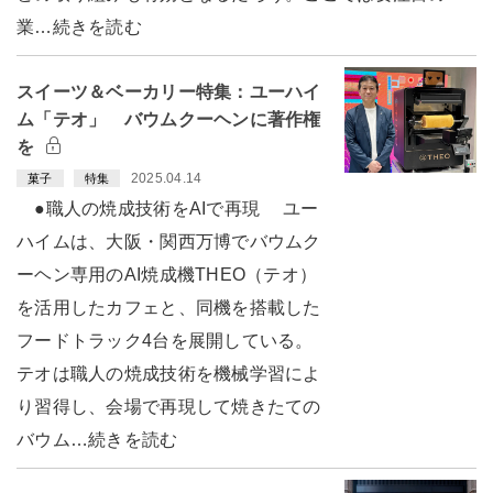
業…続きを読む
スイーツ＆ベーカリー特集：ユーハイ
ム「テオ」 バウムクーヘンに著作権
を
2025.04.14
菓子
特集
●職人の焼成技術をAIで再現 ユー
ハイムは、大阪・関西万博でバウムク
ーヘン専用のAI焼成機THEO（テオ）
を活用したカフェと、同機を搭載した
フードトラック4台を展開している。
テオは職人の焼成技術を機械学習によ
り習得し、会場で再現して焼きたての
バウム…続きを読む