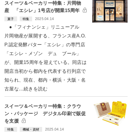
スイーツ＆ベーカリー特集：片岡物
産 「エシレ」1号店が開業15周年
2025.04.14
菓子
特集
●「フィナンシェ」リニューアル
片岡物産が展開する、フランス産A.O.
P.認定発酵バター「エシレ」の専門店
「エシレ・メゾン デュ ブール」
が、開業15周年を迎えている。同店は
開店当初から都内を代表する行列店で
知られ、現在、都内・横浜・大阪・名
古屋な…続きを読む
スイーツ＆ベーカリー特集：クラウ
ン・パッケージ デジタル印刷で販促
を支援
2025.04.14
特集
機械・資材