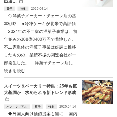
出店…
2025.04.14
菓子
特集
◇洋菓子メーカー・チェーン店の基
本戦略 ●冷凍ケーキが北米で高評価
2024年の不二家の洋菓子事業は、前
年並みの308億8400万円で着地した。
不二家単体の洋菓子事業は好調に推移
したものの、業績不振の関連会社が一
部発生した。 洋菓子チェーン店に…
続きを読む
スイーツ＆ベーカリー特集：25年も拡
大基調か 求められる新トレンド形成
2025.04.14
パン・シリアル
菓子
特集
◆外国人向け価値提案も鍵に 国内