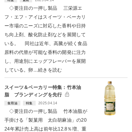
2025.04.14
特集
素材
◇要注目の一押し製品 三栄源エ
フ・エフ・アイはスイーツ・ベーカリ
ー市場のニーズに対応した香料や日持
ち向上剤、酸化防止剤などを展開して
いる。 同社は近年、高騰が続く食品
原料の代替が可能な香料の開発に注力
し、用途別にエッグフレーバーを展開
している。卵…続きを読む
スイーツ＆ベーカリー特集：竹本油
脂 ブランディングを先行
2025.04.14
食用油
特集
◇要注目の一押し製品 竹本油脂が
手掛ける「製菓用 太白胡麻油」の20
24年累計売上高は前年比12.8％増、重