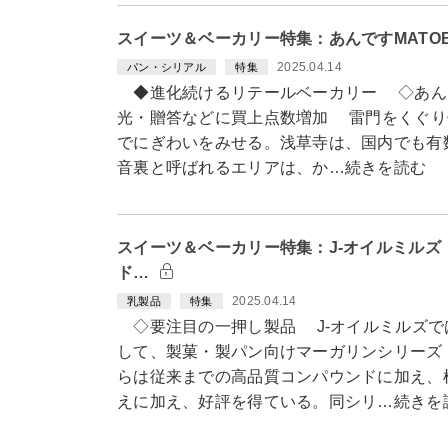
スイーツ＆ベーカリー特集：あんですMATO
2025.04.14
パン・シリアル
特集
◆進化続けるリテールベーカリー ◇あんで
光・贈答などに買上点数増加 雷門をくぐり
でにぎわいをみせる。浅草寺は、国内でも有
音裏と呼ばれるエリアは、か…続きを読む
スイーツ＆ベーカリー特集：J-オイルミル
ド…
2025.04.14
乳製品
特集
◇要注目の一押し製品 J-オイルミルズで
して、製菓・製パン向けマーガリンシリーズ
らは従来までの高品質コンパウンドに加え、
えに加え、好評を得ている。同シリ…続きを