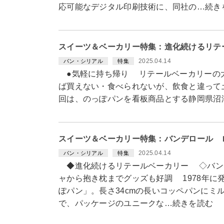
応可能なデジタル印刷技術に、同社の…続き
スイーツ＆ベーカリー特集：進化続けるリテ
2025.04.14
パン・シリアル
特集
●気軽に持ち帰り リテールベーカリーの
ば買えない・食べられないが、飲食と違って
回は、のっぽパンを看板商品とする静岡県沼
スイーツ＆ベーカリー特集：バンデロール 
2025.04.14
パン・シリアル
特集
◆進化続けるリテールベーカリー ◇バン
ャから抱き枕までグッズも好調 1978年に
ぽパン」。長さ34cmの長いコッペパンにミ
で、パッケージのユニークな…続きを読む