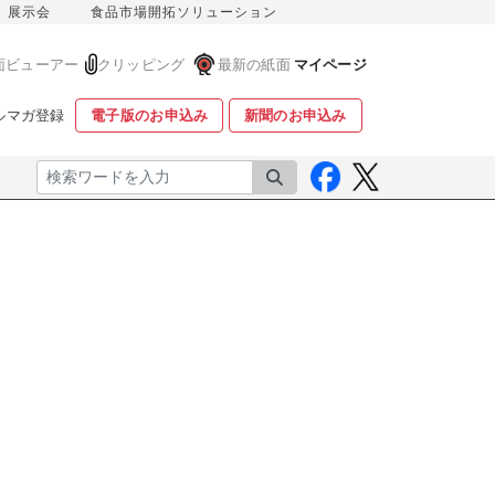
展示会
食品市場開拓ソリューション
面ビューアー
クリッピング
最新の紙面
マイページ
ルマガ登録
電子版のお申込み
新聞のお申込み
検索