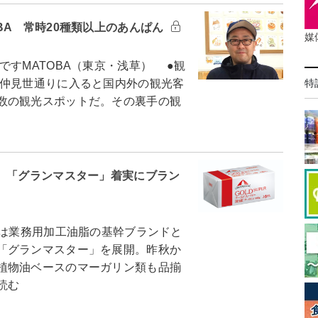
BA 常時20種類以上のあんぱん
媒
すMATOBA（東京・浅草） ●観
特
仲見世通りに入ると国内外の観光客
数の観光スポットだ。その裏手の観
ズ 「グランマスター」着実にブラン
は業務用加工油脂の基幹ブランドと
「グランマスター」を展開。昨秋か
植物油ベースのマーガリン類も品揃
読む