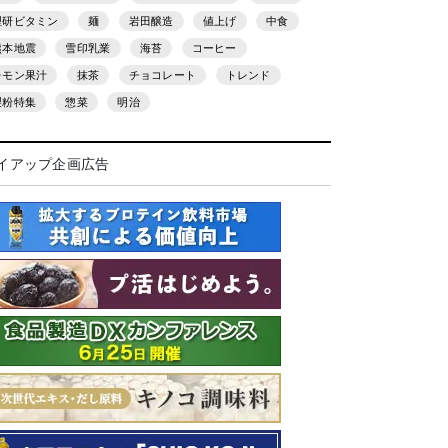
理研ビタミン
麺
岩田醸造
値上げ
中食
熊本地震
雪印乳業
海苔
コーヒー
レモン果汁
抹茶
チョコレート
トレンド
製粉特集
惣菜
明治
イアップ企画広告