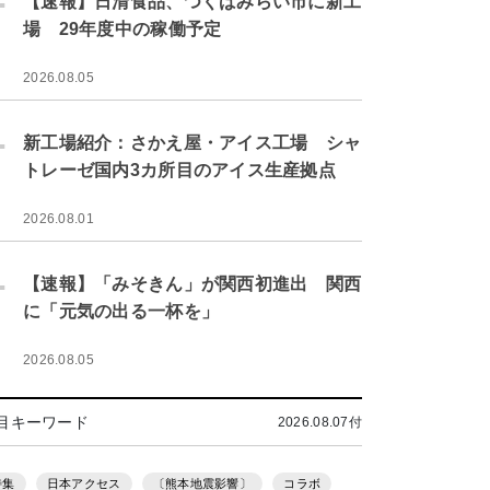
【速報】日清食品、つくばみらい市に新工
場 29年度中の稼働予定
2026.08.05
.
新工場紹介：さかえ屋・アイス工場 シャ
トレーゼ国内3カ所目のアイス生産拠点
2026.08.01
.
【速報】「みそきん」が関西初進出 関西
に「元気の出る一杯を」
2026.08.05
目キーワード
2026.08.07付
特集
日本アクセス
〔熊本地震影響〕
コラボ