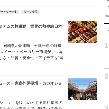
ー
ベーカリー特集
リボン食品
20
ミアムの柱躍動 世界の熱視線日本
ア
1
 ●国際大会連覇 千載一遇の好機
スイーツ・ベーカリー市場が、世界
しさ・品質・安全性・アイデアを“国
2
ュース＝家庭外需要増・カカオショ
ショックをはじめとする原料環境の
3
ドを含んだ需要面では明るい道筋を