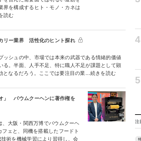
業界を構成するヒト・モノ・カネは
を読む
4
カリー業界 活性化のヒント探れ
プッシュの中、市場では本来の武器である情緒的価値
いる。半面、人手不足、特に職人不足が課題として顕
有効となるだろう。ここでは要注目の業…続きを読む
5
オ」 バウムクーヘンに著作権を
注
は、大阪・関西万博でバウムクーヘ
たカフェと、同機を搭載したフードト
成技術を機械学習により習得し、会