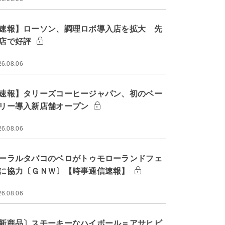
速報】ローソン、調理ロボ導入店を拡大 先
店で好評
26.08.06
速報】タリーズコーヒージャパン、初のベー
リー導入新店舗オープン
26.08.06
ーラルタバコのベロがトゥモローランドフェ
に協力〔ＧＮＷ〕【時事通信速報】
26.08.06
新商品〕スモーキーなハイボール＝アサヒビ