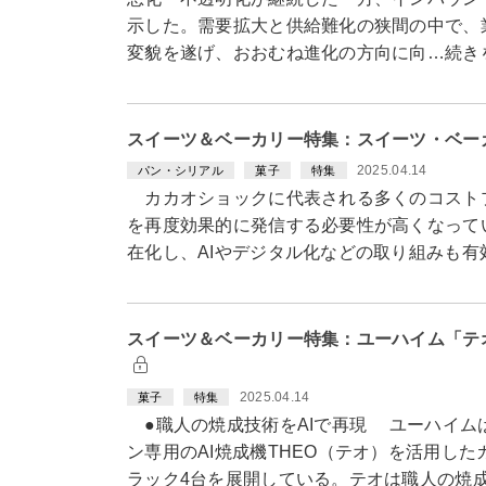
示した。需要拡大と供給難化の狭間の中で、
変貌を遂げ、おおむね進化の方向に向…続き
スイーツ＆ベーカリー特集：スイーツ・ベー
2025.04.14
パン・シリアル
菓子
特集
カカオショックに代表される多くのコスト
を再度効果的に発信する必要性が高くなって
在化し、AIやデジタル化などの取り組みも
スイーツ＆ベーカリー特集：ユーハイム「テ
2025.04.14
菓子
特集
●職人の焼成技術をAIで再現 ユーハイム
ン専用のAI焼成機THEO（テオ）を活用し
ラック4台を展開している。テオは職人の焼