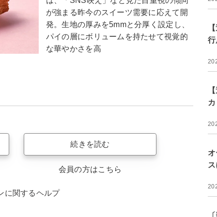
は、「SNS映え」など見た目重視の傾向
が強まる昨今のスイーツ需要に応えて開
発。生地の厚みを5mmと分厚く設定し、
【
パイの層にボリュームを持たせて視覚的
行
な華やかさを高
20
【
カ
20
続きを読む
オ
ス
会員の方はこちら
20
ンに関するヘルプ
〔