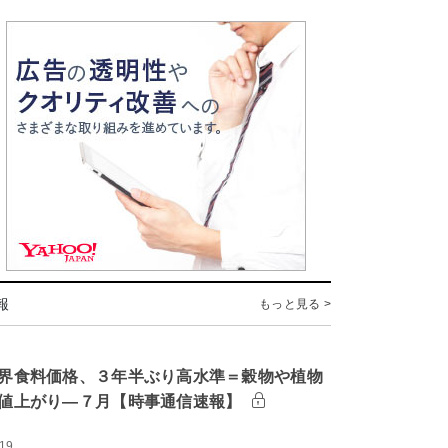
報
もっと見る >
界食料価格、３年半ぶり高水準＝穀物や植物
値上がり―７月【時事通信速報】
:19