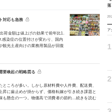
落
20
ト対応も急務
ア
出荷金額は値上げの効果で前年比1.
ルス感染症の位置付けが変わり、国内
1
や観光土産向けの業務用製品が回復
需要喚起の戦略図る
2
たところが多い。しかし原材料費や人件費、配送費、
上昇に歯止めが掛からず、価格転嫁が引き続き課題と
保も懸念の一つ。物価高で消費者の節約…続きを読む
3