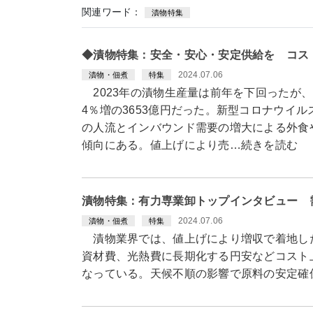
関連ワード：
漬物特集
◆漬物特集：安全・安心・安定供給を コス
2024.07.06
漬物・佃煮
特集
2023年の漬物生産量は前年を下回ったが、
4％増の3653億円だった。新型コロナウイ
の人流とインバウンド需要の増大による外食
傾向にある。値上げにより売…続きを読む
漬物特集：有力専業卸トップインタビュー 
2024.07.06
漬物・佃煮
特集
漬物業界では、値上げにより増収で着地し
資材費、光熱費に長期化する円安などコスト
なっている。天候不順の影響で原料の安定確