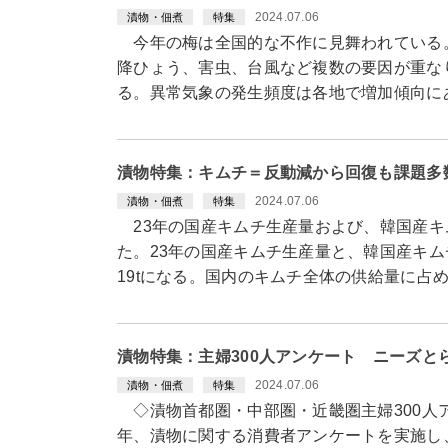
2024.07.06
漬物・佃煮
特集
今年の梅は全国的な不作に見舞われている。
降ひょう、害虫、台風など複数の要因が重なり
る。異常気象の発生頻度は各地で増加傾向に
漬物特集：キムチ＝反動減から回復も課題多
2024.07.06
漬物・佃煮
特集
23年の国産キムチ生産量および、韓国産キ
た。23年の国産キムチ生産量と、韓国産キムチ
19tになる。国内のキムチ全体の供給量に占め
漬物特集：主婦300人アンケート ニーズと
2024.07.06
漬物・佃煮
特集
◇漬物首都圏・中部圏・近畿圏主婦300人
年、漬物に関する消費者アンケートを実施し