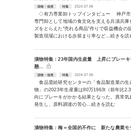
2024.07.06
漬物・佃煮
特集
◇有力専業卸トップインタビュー 神戸市
専門卸として地域の食文化を支える兵漬兵庫
ズをとらえた“売れる商品”作りで収益機会の
製造現場における歩留まり率など…続きを読
漬物特集：23年国内生産量 上昇にブレーキ
懸…
2024.07.06
漬物・佃煮
特集
食品需給研究センターの「食品製造業の生
物」の2023年生産量は80万1963t（前年比2
向にブレーキがかかる結果となった。異常気
発生し、原料調達の苦心…続きを読む
漬物特集：梅＝全国的不作に 新たな農業モ