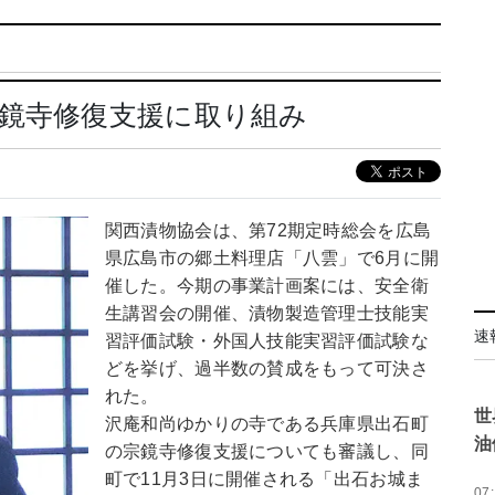
鏡寺修復支援に取り組み
関西漬物協会は、第72期定時総会を広島
県広島市の郷土料理店「八雲」で6月に開
催した。今期の事業計画案には、安全衛
生講習会の開催、漬物製造管理士技能実
速
習評価試験・外国人技能実習評価試験な
どを挙げ、過半数の賛成をもって可決さ
れた。
世
沢庵和尚ゆかりの寺である兵庫県出石町
油
の宗鏡寺修復支援についても審議し、同
町で11月3日に開催される「出石お城ま
07