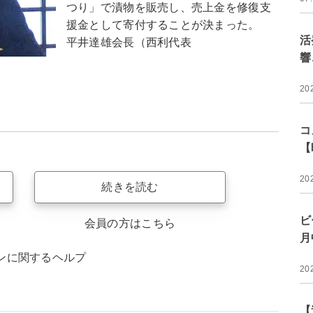
つり」で漬物を販売し、売上金を修復支
援金として寄付することが決まった。
活
平井達雄会長（西利代表
響
20
コ
【
20
続きを読む
ビ
会員の方はこちら
月
ンに関するヘルプ
20
【