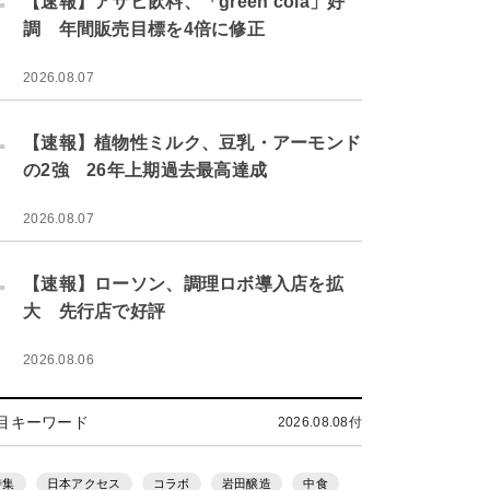
【速報】アサヒ飲料、「green cola」好
調 年間販売目標を4倍に修正
2026.08.07
.
【速報】植物性ミルク、豆乳・アーモンド
の2強 26年上期過去最高達成
2026.08.07
.
【速報】ローソン、調理ロボ導入店を拡
大 先行店で好評
2026.08.06
目キーワード
2026.08.08付
特集
日本アクセス
コラボ
岩田醸造
中食