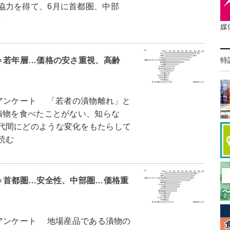
協力を得て、6月に首都圏、中部
む
媒
特
＝若年層…価格の安さ重視、高齢
アンケート 「若者の漬物離れ」と
漬物を食べたことがない、知らな
代間にどのような変化をもたらして
読む
＝首都圏…安全性、中部圏…価格重
アンケート 地場産品である漬物の