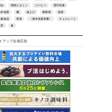
明治
理研ビタミン
コーヒー
雪印乳業
熊本地震
麺
値上げ
業務用
抹茶
三菱食品
惣菜
〔熊本地震影響〕
チョコレート
海苔
春
イアップ企画広告