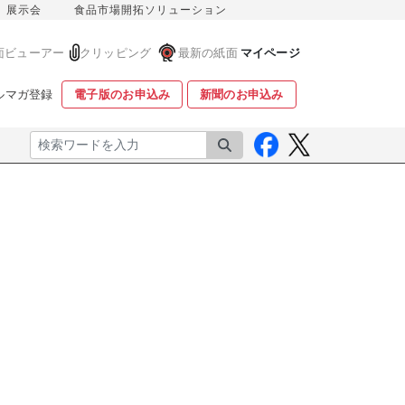
展示会
食品市場開拓ソリューション
面ビューアー
クリッピング
最新の紙面
マイページ
ルマガ登録
電子版のお申込み
新聞のお申込み
検索