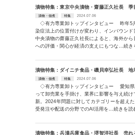
漬物特集：東京中央漬物・齋藤正久社長 季
2024.07.06
漬物・佃煮
特集
◇有力専業卸トップインタビュー 昨年5
染症法上の位置付けが変わり、インバウンド
中央漬物の齋藤正久社長によると、海外から
への評価・関心が経済の支えにもつな…続き
漬物特集：ダイニチ食品・磯貝幸弘社長 地
2024.07.06
漬物・佃煮
特集
◇有力専業卸トップインタビュー 愛知県
って卸売業を手掛け、業界に影響を与え続け
新。2024年問題に対してカテゴリーを超え
受発注や配送の分野でのAI活用を…続きを読
漬物特集：兵漬兵庫食品・堺智洋社長 売れ