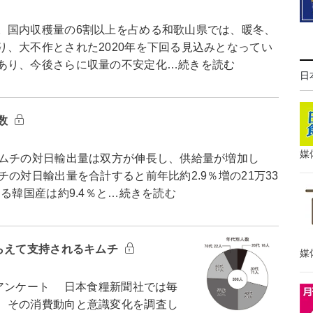
国内収穫量の6割以上を占める和歌山県では、暖冬、
、大不作とされた2020年を下回る見込みとなってい
あり、今後さらに収量の不安定化…続きを読む
日
数
媒
ムチの対日輸出量は双方が伸長し、供給量が増加し
の対日輸出量を合計すると前年比約2.9％増の21万33
る韓国産は約9.4％と…続きを読む
らえて支持されるキムチ
媒
アンケート 日本食糧新聞社では毎
、その消費動向と意識変化を調査し