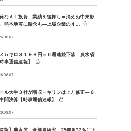
発なＡＩ投資、業績を後押し＝消えぬ中東影
、熊本地震に懸念も―上場企業の４…
26.08.07
メ５キロ３１９８円＝６週連続下落―農水省
時事通信速報】
26.08.07
ール大手３社が増収＝キリンは上方修正―６
中間決算【時事通信速報】
26.08.07
速報】農水省、食料自給率 25年度37％に下