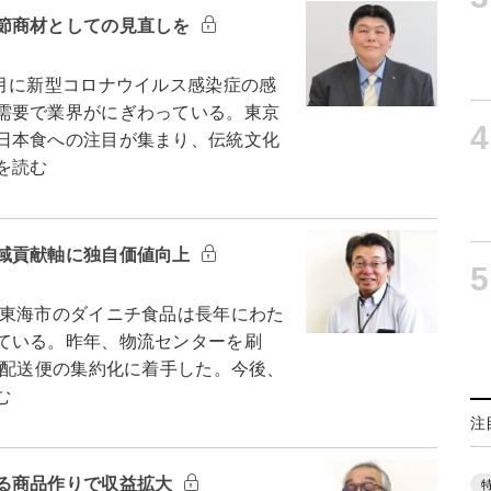
節商材としての見直しを
月に新型コロナウイルス感染症の感
需要で業界がにぎわっている。東京
4
日本食への注目が集まり、伝統文化
を読む
域貢献軸に独自価値向上
5
東海市のダイニチ食品は長年にわた
ている。昨年、物流センターを刷
た配送便の集約化に着手した。今後、
む
注
る商品作りで収益拡大