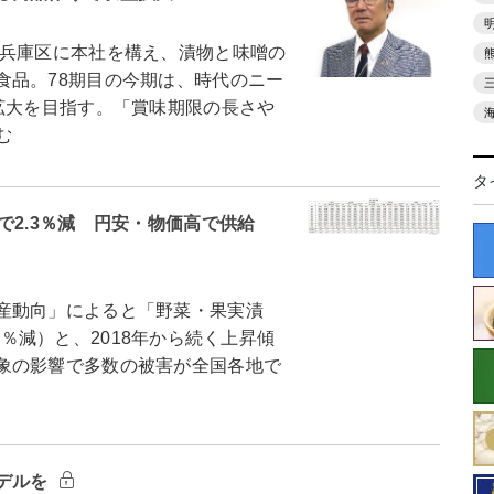
兵庫区に本社を構え、漬物と味噌の
食品。78期目の今期は、時代のニー
拡大を目指す。「賞味期限の長さや
む
タ
で2.3％減 円安・物価高で供給
産動向」によると「野菜・果実漬
.3％減）と、2018年から続く上昇傾
象の影響で多数の被害が全国各地で
デルを