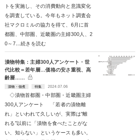
トを実施し、その消費動向と意識変化
を調査している。今年もネット調査会
社マクロミルの協力を得て、6月に首
都圏、中部圏、近畿圏の主婦300人、2
0～7…続きを読む
漬物特集：主婦300人アンケート・世
代比較＝若年層…価格の安さ重視、高
齢層……
2024.07.06
漬物・佃煮
特集
◇漬物首都圏・中部圏・近畿圏主婦
300人アンケート 「若者の漬物離
れ」といわれて久しいが、実際は“離
れる”以前に「漬物を食べたことがな
い、知らない」というケースも多い。