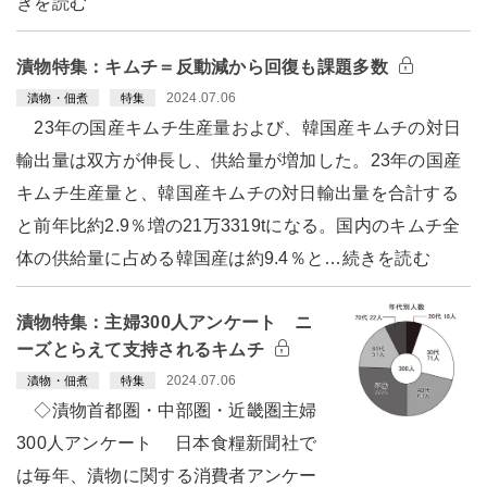
きを読む
漬物特集：キムチ＝反動減から回復も課題多数
2024.07.06
漬物・佃煮
特集
23年の国産キムチ生産量および、韓国産キムチの対日
輸出量は双方が伸長し、供給量が増加した。23年の国産
キムチ生産量と、韓国産キムチの対日輸出量を合計する
と前年比約2.9％増の21万3319tになる。国内のキムチ全
体の供給量に占める韓国産は約9.4％と…続きを読む
漬物特集：主婦300人アンケート ニ
ーズとらえて支持されるキムチ
2024.07.06
漬物・佃煮
特集
◇漬物首都圏・中部圏・近畿圏主婦
300人アンケート 日本食糧新聞社で
は毎年、漬物に関する消費者アンケー