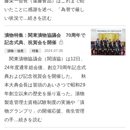
藤栄一会長（遠藤食品）はこれまで続
いたことに感謝を述べ、「為替で厳し
い状況で…続きを読む
漬物特集：関東漬物協議会 70周年で
記念式典、祝賀会を開催
2024.07.06
漬物・佃煮
特集
関東漬物協議会（関漬協）は12日、
24年度通常総会後、創立70周年記念式
典および記念祝賀会を開催した。 秋
本大典会長は冒頭のあいさつで昭和29
年創立以来の歴史を振り返った。漬物
製造管理士資格試験制度の実施や「漬
物グランプリ」の開催応援、衛生管理
の手…続きを読む