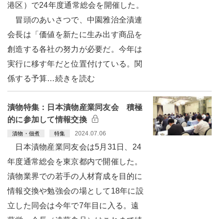
港区）で24年度通常総会を開催した。
冒頭のあいさつで、中園雅治全漬連
会長は「価値を新たに生み出す商品を
創造する各社の努力が必要だ。今年は
実行に移す年だと位置付けている。関
係する予算…続きを読む
漬物特集：日本漬物産業同友会 積極
的に参加して情報交換
2024.07.06
漬物・佃煮
特集
日本漬物産業同友会は5月31日、24
年度通常総会を東京都内で開催した。
漬物業界での若手の人材育成を目的に
情報交換や勉強会の場として18年に設
立した同会は今年で7年目に入る。遠