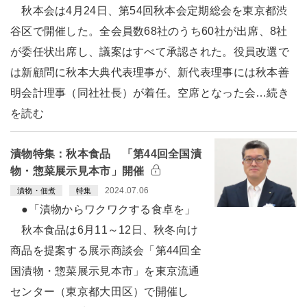
秋本会は4月24日、第54回秋本会定期総会を東京都渋
谷区で開催した。全会員数68社のうち60社が出席、8社
が委任状出席し、議案はすべて承認された。役員改選で
は新顧問に秋本大典代表理事が、新代表理事には秋本善
明会計理事（同社社長）が着任。空席となった会…続き
を読む
漬物特集：秋本食品 「第44回全国漬
物・惣菜展示見本市」開催
2024.07.06
漬物・佃煮
特集
●「漬物からワクワクする食卓を」
秋本食品は6月11～12日、秋冬向け
商品を提案する展示商談会「第44回全
国漬物・惣菜展示見本市」を東京流通
センター（東京都大田区）で開催し