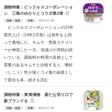
漬物特集：ピックルスコーポレーショ
ン 三島のゆかりとコラボ第2弾
2024.07.06
漬物・佃煮
特集
ピックルスコーポレーションの23年
度売上げ（24年2月期）は前年を上回
って着地した。キムチ・惣菜カテゴリ
ーが伸長した一方、浅漬けの苦戦が続
いている。調味料や料理の具材として
需要のあるキムチと比較すると、嗜好
（しこう）性が強くコメ食の副菜とし
て競合も多…続きを読む
漬物特集：東海漬物 新たな切り口で
新ブランドを
2024.07.06
漬物・佃煮
特集