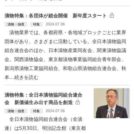
漬物特集：各団体が総会開催 新年度スタート
2024.07.06
漬物・佃煮
特集
漬物業界では、各都府県・各地域ブロックごとに業界
団体があり、さまざまに活動している。全日本漬物協同
組合連合会のほか、日本漬物産業同友会、関東漬物協議
会、関西漬物協会、東京都漬物事業協同組合青年部会、
新潟県漬物工業協同組合、和歌山県漬物組合連合会、秋
本…続きを読む
漬物特集：全日本漬物協同組合連合
会 新価値生み出す商品を創造
2024.07.06
漬物・佃煮
特集
全日本漬物協同組合連合会（全漬
連）は5月30日、明治記念館（東京都