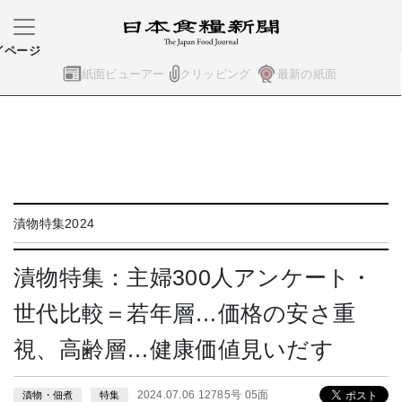
イページ
紙面ビューアー
クリッピング
最新の紙面
漬物特集2024
漬物特集：主婦300人アンケート・
世代比較＝若年層…価格の安さ重
視、高齢層…健康価値見いだす
2024.07.06 12785号 05面
漬物・佃煮
特集