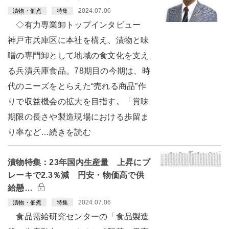
2024.07.06
漬物・佃煮
特集
◇有力専業卸トップインタビュー
神戸市兵庫区に本社を構え、漬物と味
噌の専門卸として地域の食文化を支え
る兵漬兵庫食品。78期目の今期は、時
代のニーズをとらえた“売れる商品”作
りで収益機会の拡大を目指す。「賞味
期限の長さや製造現場における歩留ま
り率など…続きを読む
漬物特集：23年国内生産量 上昇にブ
レーキで2.3％減 円安・物価高で供
給懸…
2024.07.06
漬物・佃煮
特集
食品需給研究センターの「食品製造