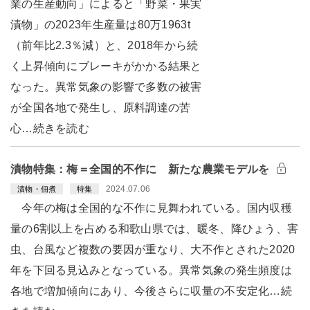
業の生産動向」によると「野菜・果実
漬物」の2023年生産量は80万1963t
（前年比2.3％減）と、2018年から続
く上昇傾向にブレーキがかかる結果と
なった。異常気象の影響で多数の被害
が全国各地で発生し、原料調達の苦
心…続きを読む
漬物特集：梅＝全国的不作に 新たな農業モデルを
2024.07.06
漬物・佃煮
特集
今年の梅は全国的な不作に見舞われている。国内収穫
量の6割以上を占める和歌山県では、暖冬、降ひょう、害
虫、台風など複数の要因が重なり、大不作とされた2020
年を下回る見込みとなっている。異常気象の発生頻度は
各地で増加傾向にあり、今後さらに収量の不安定化…続