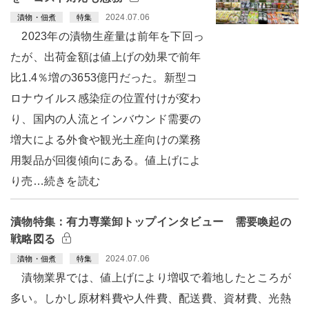
2024.07.06
漬物・佃煮
特集
2023年の漬物生産量は前年を下回っ
たが、出荷金額は値上げの効果で前年
比1.4％増の3653億円だった。新型コ
ロナウイルス感染症の位置付けが変わ
り、国内の人流とインバウンド需要の
増大による外食や観光土産向けの業務
用製品が回復傾向にある。値上げによ
り売…続きを読む
漬物特集：有力専業卸トップインタビュー 需要喚起の
戦略図る
2024.07.06
漬物・佃煮
特集
漬物業界では、値上げにより増収で着地したところが
多い。しかし原材料費や人件費、配送費、資材費、光熱