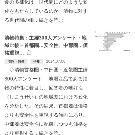
食の多様化は、世代間にどのような変
化をもたらしているのか。漬物に対す
る世代間の価…続きを読む
漬物特集：主婦300人アンケート・地
域比較＝首都圏…安全性、中部圏…価
格重視…
2024.07.06
漬物・佃煮
特集
◇漬物首都圏・中部圏・近畿圏主婦
300人アンケート 地場産品である漬
物の特性に着目し、回答者の嗜好性
（しこうせい）の地域差における変化
を分析した。その結果、首都圏は価格
よりも安全性を重視する傾向にあり、
中部圏は安全性に配慮しつつも価格を
より重視する…続きを読む