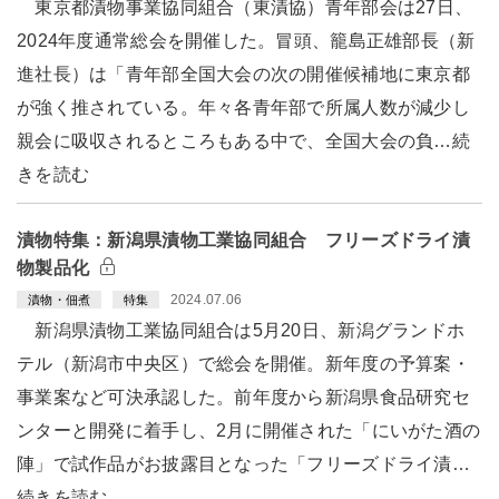
東京都漬物事業協同組合（東漬協）青年部会は27日、
2024年度通常総会を開催した。冒頭、籠島正雄部長（新
進社長）は「青年部全国大会の次の開催候補地に東京都
が強く推されている。年々各青年部で所属人数が減少し
親会に吸収されるところもある中で、全国大会の負…続
きを読む
漬物特集：新潟県漬物工業協同組合 フリーズドライ漬
物製品化
2024.07.06
漬物・佃煮
特集
新潟県漬物工業協同組合は5月20日、新潟グランドホ
テル（新潟市中央区）で総会を開催。新年度の予算案・
事業案など可決承認した。前年度から新潟県食品研究セ
ンターと開発に着手し、2月に開催された「にいがた酒の
陣」で試作品がお披露目となった「フリーズドライ漬…
続きを読む