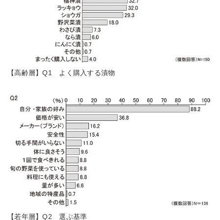
【高齢層】Q1 よく購入する漬物
【若年層】Q2 選ぶ基準