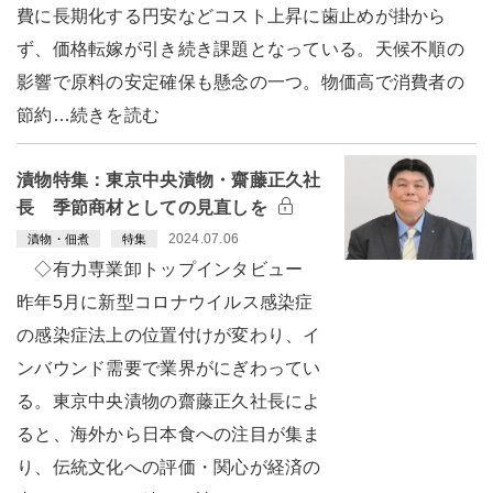
費に長期化する円安などコスト上昇に歯止めが掛から
ず、価格転嫁が引き続き課題となっている。天候不順の
影響で原料の安定確保も懸念の一つ。物価高で消費者の
節約…続きを読む
漬物特集：東京中央漬物・齋藤正久社
長 季節商材としての見直しを
2024.07.06
漬物・佃煮
特集
◇有力専業卸トップインタビュー
昨年5月に新型コロナウイルス感染症
の感染症法上の位置付けが変わり、イ
ンバウンド需要で業界がにぎわってい
る。東京中央漬物の齋藤正久社長によ
ると、海外から日本食への注目が集ま
り、伝統文化への評価・関心が経済の