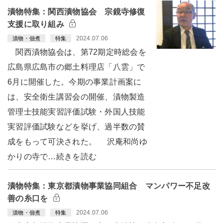
漬物特集：関西漬物協会 宗鏡寺修復
支援に取り組み
2024.07.06
漬物・佃煮
特集
関西漬物協会は、第72期定時総会を
広島県広島市の郷土料理店「八雲」で
6月に開催した。今期の事業計画案に
は、安全衛生講習会の開催、漬物製造
管理士技能実習評価試験・外国人技能
実習評価試験などを挙げ、過半数の賛
成をもって可決された。 沢庵和尚ゆ
かりの寺で…続きを読む
漬物特集：東京都漬物事業協同組合 マンパワー不足改
善の糸口を
2024.07.06
漬物・佃煮
特集