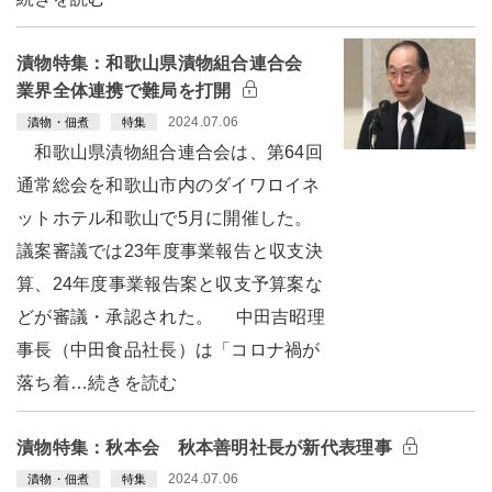
漬物特集：和歌山県漬物組合連合会
業界全体連携で難局を打開
2024.07.06
漬物・佃煮
特集
和歌山県漬物組合連合会は、第64回
通常総会を和歌山市内のダイワロイネ
ットホテル和歌山で5月に開催した。
議案審議では23年度事業報告と収支決
算、24年度事業報告案と収支予算案な
どが審議・承認された。 中田吉昭理
事長（中田食品社長）は「コロナ禍が
落ち着…続きを読む
漬物特集：秋本会 秋本善明社長が新代表理事
2024.07.06
漬物・佃煮
特集