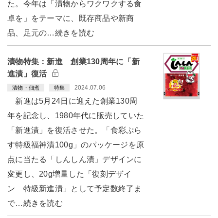
た。今年は「漬物からワクワクする食
卓を」をテーマに、既存商品や新商
品、足元の…続きを読む
漬物特集：新進 創業130周年に「新
進漬」復活
2024.07.06
漬物・佃煮
特集
新進は5月24日に迎えた創業130周
年を記念し、1980年代に販売していた
「新進漬」を復活させた。「食彩ぷら
す特級福神漬100g」のパッケージを原
点に当たる「しんしん漬」デザインに
変更し、20g増量した「復刻デザイ
ン 特級新進漬」として予定数終了ま
で…続きを読む