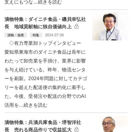
支えにもつな…続きを読む
漬物特集：ダイニチ食品・磯貝幸弘社
長 地域貢献軸に独自価値向上
2024.07.06
漬物・佃煮
特集
◇有力専業卸トップインタビュー
愛知県東海市のダイニチ食品は長年に
わたって卸売業を手掛け、業界に影響
を与え続けている。昨年、物流センタ
ーを刷新。2024年問題に対してカテゴ
リーを超えた配送便の集約化に着手し
た。今後、受発注や配送の分野でのAI
活用を…続きを読む
漬物特集：兵漬兵庫食品・堺智洋社
長 売れる商品作りで収益拡大