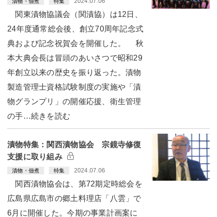
2024.07.06
漬物・佃煮
特集
関東漬物協議会（関漬協）は12日、
24年度通常総会後、創立70周年記念式
典および記念祝賀会を開催した。 秋
本大典会長は冒頭のあいさつで昭和29
年創立以来の歴史を振り返った。漬物
製造管理士資格試験制度の実施や「漬
物グランプリ」の開催応援、衛生管理
の手…続きを読む
漬物特集：関西漬物協会 宗鏡寺修復
支援に取り組み
2024.07.06
漬物・佃煮
特集
関西漬物協会は、第72期定時総会を
広島県広島市の郷土料理店「八雲」で
6月に開催した。今期の事業計画案に