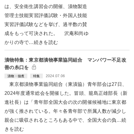
は、安全衛生講習会の開催、漬物製造
管理士技能実習評価試験・外国人技能
実習評価試験などを挙げ、過半数の賛
成をもって可決された。 沢庵和尚ゆ
かりの寺で…続きを読む
漬物特集：東京都漬物事業協同組合 マンパワー不足改
善の糸口を
2024.07.06
漬物・佃煮
特集
東京都漬物事業協同組合（東漬協）青年部会は27日、
2024年度通常総会を開催した。冒頭、籠島正雄部長（新
進社長）は「青年部全国大会の次の開催候補地に東京都
が強く推されている。年々各青年部で所属人数が減少し
親会に吸収されるところもある中で、全国大会の負…続
きを読む