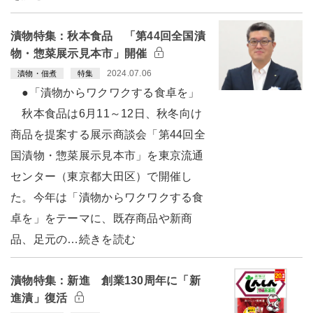
漬物特集：秋本食品 「第44回全国漬
物・惣菜展示見本市」開催
2024.07.06
漬物・佃煮
特集
●「漬物からワクワクする食卓を」
秋本食品は6月11～12日、秋冬向け
商品を提案する展示商談会「第44回全
国漬物・惣菜展示見本市」を東京流通
センター（東京都大田区）で開催し
た。今年は「漬物からワクワクする食
卓を」をテーマに、既存商品や新商
品、足元の…続きを読む
漬物特集：新進 創業130周年に「新
進漬」復活