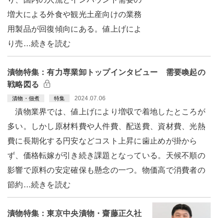
増大による外食や観光土産向けの業務
用製品が回復傾向にある。値上げによ
り売…続きを読む
漬物特集：有力専業卸トップインタビュー 需要喚起の
戦略図る
2024.07.06
漬物・佃煮
特集
漬物業界では、値上げにより増収で着地したところが
多い。しかし原材料費や人件費、配送費、資材費、光熱
費に長期化する円安などコスト上昇に歯止めが掛から
ず、価格転嫁が引き続き課題となっている。天候不順の
影響で原料の安定確保も懸念の一つ。物価高で消費者の
節約…続きを読む
漬物特集：東京中央漬物・齋藤正久社