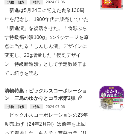
2024.07.06
漬物・佃煮
特集
新進は5月24日に迎えた創業130周
年を記念し、1980年代に販売していた
「新進漬」を復活させた。「食彩ぷら
す特級福神漬100g」のパッケージを原
点に当たる「しんしん漬」デザインに
変更し、20g増量した「復刻デザイ
ン 特級新進漬」として予定数終了ま
で…続きを読む
漬物特集：ピックルスコーポレーショ
ン 三島のゆかりとコラボ第2弾
2024.07.06
漬物・佃煮
特集
ピックルスコーポレーションの23年
度売上げ（24年2月期）は前年を上回
って着地した。キムチ・惣菜カテゴリ