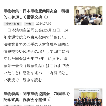
漬物特集：日本漬物産業同友会 積極
的に参加して情報交換
2024.07.06
漬物・佃煮
特集
日本漬物産業同友会は5月31日、24
年度通常総会を東京都内で開催した。
漬物業界での若手の人材育成を目的に
情報交換や勉強会の場として18年に設
立した同会は今年で7年目に入る。遠
藤栄一会長（遠藤食品）はこれまで続
いたことに感謝を述べ、「為替で厳し
い状況で…続きを読む
漬物特集：関東漬物協議会 70周年で
記念式典、祝賀会を開催