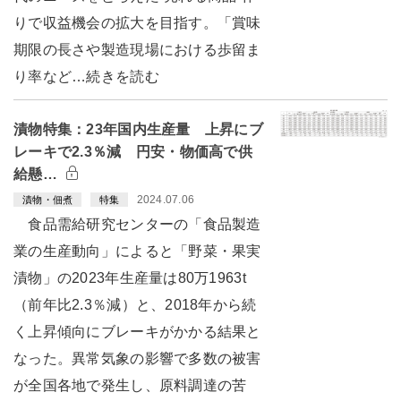
りで収益機会の拡大を目指す。「賞味
期限の長さや製造現場における歩留ま
り率など…続きを読む
漬物特集：23年国内生産量 上昇にブ
レーキで2.3％減 円安・物価高で供
給懸…
2024.07.06
漬物・佃煮
特集
食品需給研究センターの「食品製造
業の生産動向」によると「野菜・果実
漬物」の2023年生産量は80万1963t
（前年比2.3％減）と、2018年から続
く上昇傾向にブレーキがかかる結果と
なった。異常気象の影響で多数の被害
が全国各地で発生し、原料調達の苦