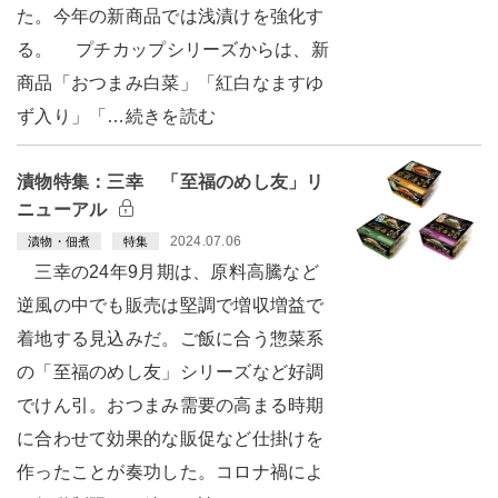
た。今年の新商品では浅漬けを強化す
る。 プチカップシリーズからは、新
商品「おつまみ白菜」「紅白なますゆ
ず入り」「…続きを読む
漬物特集：三幸 「至福のめし友」リ
ニューアル
2024.07.06
漬物・佃煮
特集
三幸の24年9月期は、原料高騰など
逆風の中でも販売は堅調で増収増益で
着地する見込みだ。ご飯に合う惣菜系
の「至福のめし友」シリーズなど好調
でけん引。おつまみ需要の高まる時期
に合わせて効果的な販促など仕掛けを
作ったことが奏功した。コロナ禍によ