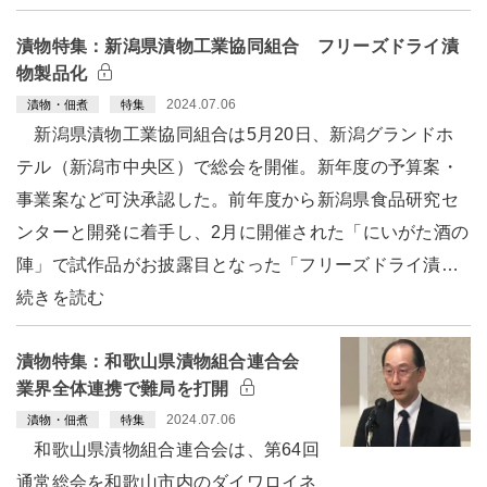
漬物特集：新潟県漬物工業協同組合 フリーズドライ漬
物製品化
2024.07.06
漬物・佃煮
特集
新潟県漬物工業協同組合は5月20日、新潟グランドホ
テル（新潟市中央区）で総会を開催。新年度の予算案・
事業案など可決承認した。前年度から新潟県食品研究セ
ンターと開発に着手し、2月に開催された「にいがた酒の
陣」で試作品がお披露目となった「フリーズドライ漬…
続きを読む
漬物特集：和歌山県漬物組合連合会
業界全体連携で難局を打開
2024.07.06
漬物・佃煮
特集
和歌山県漬物組合連合会は、第64回
通常総会を和歌山市内のダイワロイネ