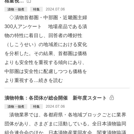
格重視…
2024.07.06
漬物・佃煮
特集
◇漬物首都圏・中部圏・近畿圏主婦
300人アンケート 地場産品である漬
物の特性に着目し、回答者の嗜好性
（しこうせい）の地域差における変化
を分析した。その結果、首都圏は価格
よりも安全性を重視する傾向にあり、
中部圏は安全性に配慮しつつも価格を
より重視する…続きを読む
漬物特集：各団体が総会開催 新年度スタート
2024.07.06
漬物・佃煮
特集
漬物業界では、各都府県・各地域ブロックごとに業界
団体があり、さまざまに活動している。全日本漬物協同
組合連合会のほか、日本漬物産業同友会、関東漬物協議