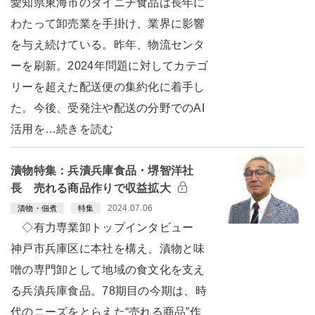
愛知県東海市のダイニチ食品は長年に
わたって卸売業を手掛け、業界に影響
を与え続けている。昨年、物流センタ
ーを刷新。2024年問題に対してカテゴ
リーを超えた配送便の集約化に着手し
た。今後、受発注や配送の分野でのAI
活用を…続きを読む
漬物特集：兵漬兵庫食品・堺智洋社
長 売れる商品作りで収益拡大
2024.07.06
漬物・佃煮
特集
◇有力専業卸トップインタビュー
神戸市兵庫区に本社を構え、漬物と味
噌の専門卸として地域の食文化を支え
る兵漬兵庫食品。78期目の今期は、時
代のニーズをとらえた“売れる商品”作