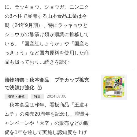
に、ラッキョウ、ショウガ、ニンニク
の3本柱で展開する山本食品工業は今
期（24年9月期）、特にラッキョウと
ショウガの酢漬け類が順調に推移して
いる。「国産紅しょうが」や「国産ら
っきょう」など国内原料を使用した商
品も扱っており…続きを読む
漬物特集：秋本食品 プチカップ拡充
で浅漬け強化
2024.07.06
漬物・佃煮
特集
秋本食品は昨年、看板商品「王道キ
ムチ」の発売20周年を記念し、増量キ
ャンペーンや「大辛」の販売などの販
促を1年を通して実施し認知度を上げ