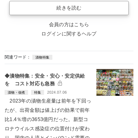
続きを読む
会員の方はこちら
ログインに関するヘルプ
関連ワード：
漬物特集
◆漬物特集：安全・安心・安定供給
を コスト対応も急務
2024.07.06
漬物・佃煮
特集
2023年の漬物生産量は前年を下回っ
たが、出荷金額は値上げの効果で前年
比1.4％増の3653億円だった。新型コ
ロナウイルス感染症の位置付けが変わ
り、国内の人流とインバウンド需要の