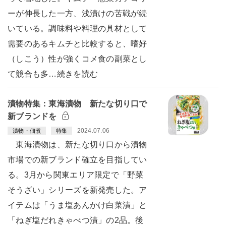
ーが伸長した一方、浅漬けの苦戦が続
いている。調味料や料理の具材として
需要のあるキムチと比較すると、嗜好
（しこう）性が強くコメ食の副菜とし
て競合も多…続きを読む
漬物特集：東海漬物 新たな切り口で
新ブランドを
2024.07.06
漬物・佃煮
特集
東海漬物は、新たな切り口から漬物
市場での新ブランド確立を目指してい
る。3月から関東エリア限定で「野菜
そうざい」シリーズを新発売した。ア
イテムは「うま塩あんかけ白菜漬」と
「ねぎ塩だれきゃべつ漬」の2品。後