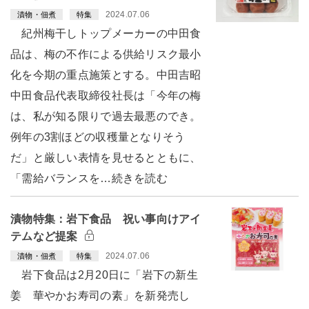
2024.07.06
漬物・佃煮
特集
紀州梅干しトップメーカーの中田食
品は、梅の不作による供給リスク最小
化を今期の重点施策とする。中田吉昭
中田食品代表取締役社長は「今年の梅
は、私が知る限りで過去最悪のでき。
例年の3割ほどの収穫量となりそう
だ」と厳しい表情を見せるとともに、
「需給バランスを…続きを読む
漬物特集：岩下食品 祝い事向けアイ
テムなど提案
2024.07.06
漬物・佃煮
特集
岩下食品は2月20日に「岩下の新生
姜 華やかお寿司の素」を新発売し