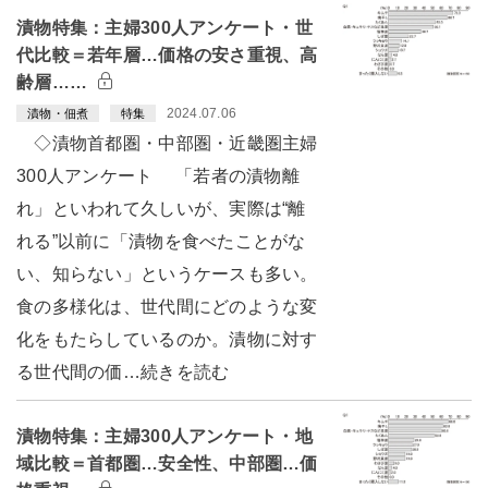
漬物特集：主婦300人アンケート・世
代比較＝若年層…価格の安さ重視、高
齢層……
2024.07.06
漬物・佃煮
特集
◇漬物首都圏・中部圏・近畿圏主婦
300人アンケート 「若者の漬物離
れ」といわれて久しいが、実際は“離
れる”以前に「漬物を食べたことがな
い、知らない」というケースも多い。
食の多様化は、世代間にどのような変
化をもたらしているのか。漬物に対す
る世代間の価…続きを読む
漬物特集：主婦300人アンケート・地
域比較＝首都圏…安全性、中部圏…価