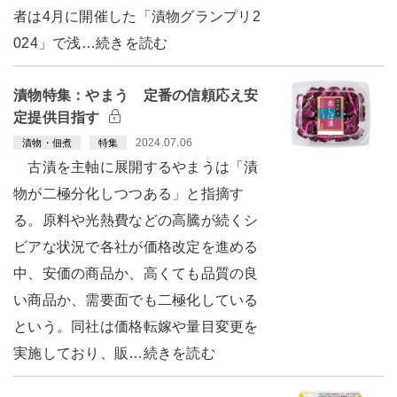
者は4月に開催した「漬物グランプリ2
024」で浅…続きを読む
漬物特集：やまう 定番の信頼応え安
定提供目指す
2024.07.06
漬物・佃煮
特集
古漬を主軸に展開するやまうは「漬
物が二極分化しつつある」と指摘す
る。原料や光熱費などの高騰が続くシ
ビアな状況で各社が価格改定を進める
中、安価の商品か、高くても品質の良
い商品か、需要面でも二極化している
という。同社は価格転嫁や量目変更を
実施しており、販…続きを読む