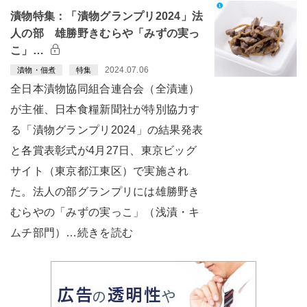
漬物特集：「漬物グランプリ2024」法
人の部 雄勝野きむらや「みずの実っ
こ」…
2024.07.06
漬物・佃煮
特集
全日本漬物協同組合連合会（全漬連）
が主催、日本食糧新聞社が特別協力す
る「漬物グランプリ2024」の結果発表
と各賞表彰式が4月27日、東京ビッグ
サイト（東京都江東区）で実施され
た。法人の部グランプリには雄勝野き
むらやの「みずの実っこ」（浅漬・キ
ムチ部門）…続きを読む