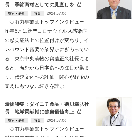
長 季節商材としての見直しを
2024.07.06
漬物・佃煮
特集
◇有力専業卸トップインタビュー
昨年5月に新型コロナウイルス感染症
の感染症法上の位置付けが変わり、イ
ンバウンド需要で業界がにぎわってい
る。東京中央漬物の齋藤正久社長によ
ると、海外から日本食への注目が集ま
り、伝統文化への評価・関心が経済の
支えにもつな…続きを読む
漬物特集：ダイニチ食品・磯貝幸弘社
長 地域貢献軸に独自価値向上
2024.07.06
漬物・佃煮
特集
◇有力専業卸トップインタビュー