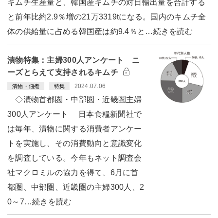
キムチ生産量と、韓国産キムチの対日輸出量を合計する
と前年比約2.9％増の21万3319tになる。国内のキムチ全
体の供給量に占める韓国産は約9.4％と…続きを読む
漬物特集：主婦300人アンケート ニ
ーズとらえて支持されるキムチ
2024.07.06
漬物・佃煮
特集
◇漬物首都圏・中部圏・近畿圏主婦
300人アンケート 日本食糧新聞社で
は毎年、漬物に関する消費者アンケー
トを実施し、その消費動向と意識変化
を調査している。今年もネット調査会
社マクロミルの協力を得て、6月に首
都圏、中部圏、近畿圏の主婦300人、2
0～7…続きを読む