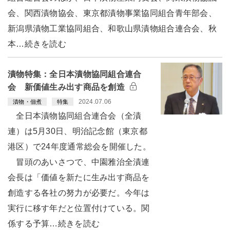
会、関西漬物協会、東京都漬物事業協同組合青年部会、
新潟県漬物工業協同組合、和歌山県漬物組合連合会、秋
本…続きを読む
漬物特集：全日本漬物協同組合連合
会 新価値生み出す商品を創造
2024.07.06
漬物・佃煮
特集
全日本漬物協同組合連合会（全漬
連）は5月30日、明治記念館（東京都
港区）で24年度通常総会を開催した。
冒頭のあいさつで、中園雅治全漬連
会長は「価値を新たに生み出す商品を
創造する各社の努力が必要だ。今年は
実行に移す年だと位置付けている。関
係する予算…続きを読む