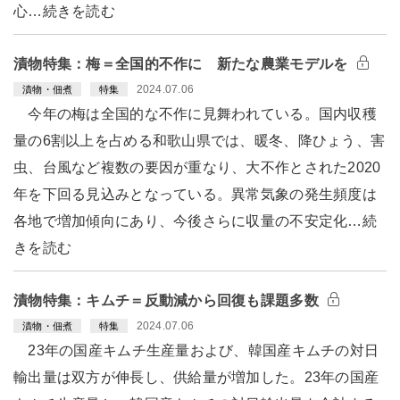
心…続きを読む
漬物特集：梅＝全国的不作に 新たな農業モデルを
2024.07.06
漬物・佃煮
特集
今年の梅は全国的な不作に見舞われている。国内収穫
量の6割以上を占める和歌山県では、暖冬、降ひょう、害
虫、台風など複数の要因が重なり、大不作とされた2020
年を下回る見込みとなっている。異常気象の発生頻度は
各地で増加傾向にあり、今後さらに収量の不安定化…続
きを読む
漬物特集：キムチ＝反動減から回復も課題多数
2024.07.06
漬物・佃煮
特集
23年の国産キムチ生産量および、韓国産キムチの対日
輸出量は双方が伸長し、供給量が増加した。23年の国産