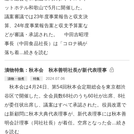
ットホテル和歌山で5月に開催した。
議案審議では23年度事業報告と収支決
算、24年度事業報告案と収支予算案な
どが審議・承認された。 中田吉昭理
事長（中田食品社長）は「コロナ禍が
落ち着…続きを読む
漬物特集：秋本会 秋本善明社長が新代表理事
2024.07.06
漬物・佃煮
特集
秋本会は4月24日、第54回秋本会定期総会を東京都渋
谷区で開催した。全会員数68社のうち60社が出席、8社
が委任状出席し、議案はすべて承認された。役員改選で
は新顧問に秋本大典代表理事が、新代表理事には秋本善
明会計理事（同社社長）が着任。空席となった会…続き
を読む