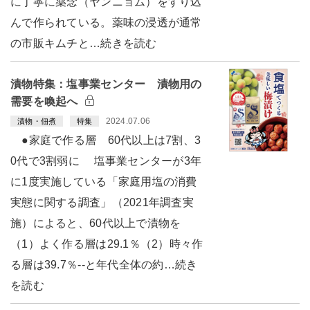
に丁寧に薬念（ヤンニョム）をすり込
んで作られている。薬味の浸透が通常
の市販キムチと…続きを読む
漬物特集：塩事業センター 漬物用の
需要を喚起へ
2024.07.06
漬物・佃煮
特集
●家庭で作る層 60代以上は7割、3
0代で3割弱に 塩事業センターが3年
に1度実施している「家庭用塩の消費
実態に関する調査」（2021年調査実
施）によると、60代以上で漬物を
（1）よく作る層は29.1％（2）時々作
る層は39.7％--と年代全体の約…続き
を読む