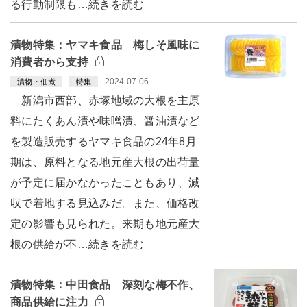
る行動制限も…続きを読む
漬物特集：ヤマキ食品 梅しそ風味に
消費者から支持
2024.07.06
漬物・佃煮
特集
新潟市西部、赤塚地域の大根を主原
料にたくあん漬や味噌漬、醤油漬など
を製造販売するヤマキ食品の24年8月
期は、原料となる地元産大根の出荷量
が予定に届かなかったこともあり、減
収で着地する見込みだ。また、価格改
定の影響も見られた。来期も地元産大
根の供給が不…続きを読む
漬物特集：中田食品 深刻な梅不作、
商品供給に注力