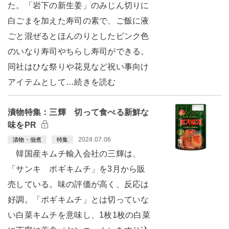
た。「岩下の新生姜」のみじん切りに
白ごまを加えた寿司の素で、ご飯に液
ごと混ぜるとほんのりとしたピンク色
のいなり寿司やちらし寿司ができる。
同社はひな祭りや花見など祝い事向け
アイテムとして…続きを読む
漬物特集：三輝 切って食べる新鮮な
味をPR
2024.07.06
漬物・佃煮
特集
韓国産キムチ輸入会社の三輝は、
「サンキ ポギキムチ」を3月から販
売している。味の評価が高く、反応は
好調。「ポギキムチ」とは切っていな
い白菜キムチを意味し、1枚1枚の白菜