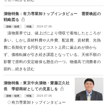
漬物特集：有力専業卸トップインタビュー 需要喚起の
戦略図る
2024.07.06
漬物・佃煮
特集
漬物業界では、値上げにより増収で着地したところが
多い。しかし原材料費や人件費、配送費、資材費、光熱
費に長期化する円安などコスト上昇に歯止めが掛から
ず、価格転嫁が引き続き課題となっている。天候不順の
影響で原料の安定確保も懸念の一つ。物価高で消費者の
節約…続きを読む
漬物特集：東京中央漬物・齋藤正久社
長 季節商材としての見直しを
2024.07.06
漬物・佃煮
特集
◇有力専業卸トップインタビュー