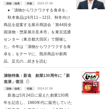
2024.07.06
漬物・佃煮
特集
●「漬物からワクワクする食卓を」
秋本食品は6月11～12日、秋冬向け
商品を提案する展示商談会「第44回全
国漬物・惣菜展示見本市」を東京流通
センター（東京都大田区）で開催し
た。今年は「漬物からワクワクする食
卓を」をテーマに、既存商品や新商
品、足元の…続きを読む
漬物特集：新進 創業130周年に「新
進漬」復活
2024.07.06
漬物・佃煮
特集
新進は5月24日に迎えた創業130周
年を記念し、1980年代に販売していた