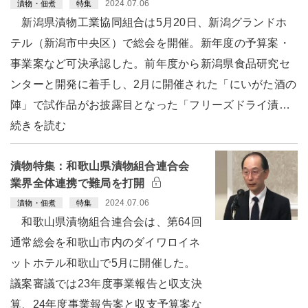
2024.07.06
漬物・佃煮
特集
新潟県漬物工業協同組合は5月20日、新潟グランドホ
テル（新潟市中央区）で総会を開催。新年度の予算案・
事業案など可決承認した。前年度から新潟県食品研究セ
ンターと開発に着手し、2月に開催された「にいがた酒の
陣」で試作品がお披露目となった「フリーズドライ漬…
続きを読む
漬物特集：和歌山県漬物組合連合会
業界全体連携で難局を打開
2024.07.06
漬物・佃煮
特集
和歌山県漬物組合連合会は、第64回
通常総会を和歌山市内のダイワロイネ
ットホテル和歌山で5月に開催した。
議案審議では23年度事業報告と収支決
算、24年度事業報告案と収支予算案な