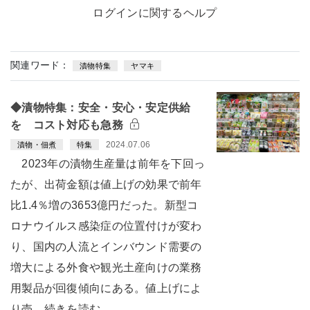
ログインに関するヘルプ
関連ワード：
漬物特集
ヤマキ
◆漬物特集：安全・安心・安定供給
を コスト対応も急務
2024.07.06
漬物・佃煮
特集
2023年の漬物生産量は前年を下回っ
たが、出荷金額は値上げの効果で前年
比1.4％増の3653億円だった。新型コ
ロナウイルス感染症の位置付けが変わ
り、国内の人流とインバウンド需要の
増大による外食や観光土産向けの業務
用製品が回復傾向にある。値上げによ
り売…続きを読む