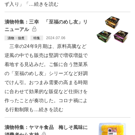
ず入り」「…続きを読む
漬物特集：三幸 「至福のめし友」リ
ニューアル
2024.07.06
漬物・佃煮
特集
三幸の24年9月期は、原料高騰など
逆風の中でも販売は堅調で増収増益で
着地する見込みだ。ご飯に合う惣菜系
の「至福のめし友」シリーズなど好調
でけん引。おつまみ需要の高まる時期
に合わせて効果的な販促など仕掛けを
作ったことが奏功した。コロナ禍によ
る行動制限も…続きを読む
漬物特集：ヤマキ食品 梅しそ風味に
消費者から支持