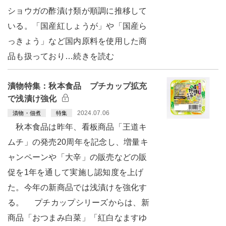
ショウガの酢漬け類が順調に推移して
いる。「国産紅しょうが」や「国産ら
っきょう」など国内原料を使用した商
品も扱っており…続きを読む
漬物特集：秋本食品 プチカップ拡充
で浅漬け強化
2024.07.06
漬物・佃煮
特集
秋本食品は昨年、看板商品「王道キ
ムチ」の発売20周年を記念し、増量キ
ャンペーンや「大辛」の販売などの販
促を1年を通して実施し認知度を上げ
た。今年の新商品では浅漬けを強化す
る。 プチカップシリーズからは、新
商品「おつまみ白菜」「紅白なますゆ