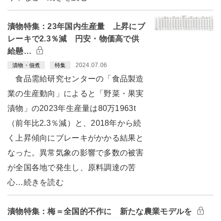
漬物特集：23年国内生産量 上昇にブ
レーキで2.3％減 円安・物価高で供
給懸…
2024.07.06
漬物・佃煮
特集
食品需給研究センターの「食品製造
業の生産動向」によると「野菜・果実
漬物」の2023年生産量は80万1963t
（前年比2.3％減）と、2018年から続
く上昇傾向にブレーキがかかる結果と
なった。異常気象の影響で多数の被害
が全国各地で発生し、原料調達の苦
心…続きを読む
漬物特集：梅＝全国的不作に 新たな農業モデルを