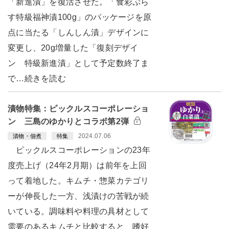
「新進漬」を復活させた。「食彩ぷら
す特級福神漬100g」のパッケージを原
点に当たる「しんしん漬」デザインに
変更し、20g増量した「復刻デザイ
ン 特級新進漬」として予定数終了ま
で…続きを読む
漬物特集：ピックルスコーポレーショ
ン 三島のゆかりとコラボ第2弾
2024.07.06
漬物・佃煮
特集
ピックルスコーポレーションの23年
度売上げ（24年2月期）は前年を上回
って着地した。キムチ・惣菜カテゴリ
ーが伸長した一方、浅漬けの苦戦が続
いている。調味料や料理の具材として
需要のあるキムチと比較すると、嗜好