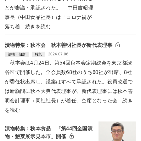
どが審議・承認された。 中田吉昭理
事長（中田食品社長）は「コロナ禍が
落ち着…続きを読む
漬物特集：秋本会 秋本善明社長が新代表理事
2024.07.06
漬物・佃煮
特集
秋本会は4月24日、第54回秋本会定期総会を東京都渋
谷区で開催した。全会員数68社のうち60社が出席、8社
が委任状出席し、議案はすべて承認された。役員改選で
は新顧問に秋本大典代表理事が、新代表理事には秋本善
明会計理事（同社社長）が着任。空席となった会…続き
を読む
漬物特集：秋本食品 「第44回全国漬
物・惣菜展示見本市」開催