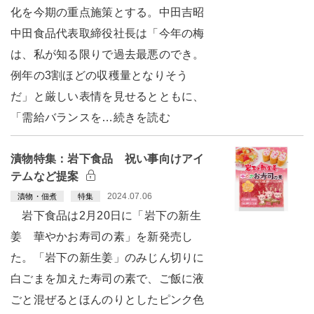
化を今期の重点施策とする。中田吉昭
中田食品代表取締役社長は「今年の梅
は、私が知る限りで過去最悪のでき。
例年の3割ほどの収穫量となりそう
だ」と厳しい表情を見せるとともに、
「需給バランスを…続きを読む
漬物特集：岩下食品 祝い事向けアイ
テムなど提案
2024.07.06
漬物・佃煮
特集
岩下食品は2月20日に「岩下の新生
姜 華やかお寿司の素」を新発売し
た。「岩下の新生姜」のみじん切りに
白ごまを加えた寿司の素で、ご飯に液
ごと混ぜるとほんのりとしたピンク色