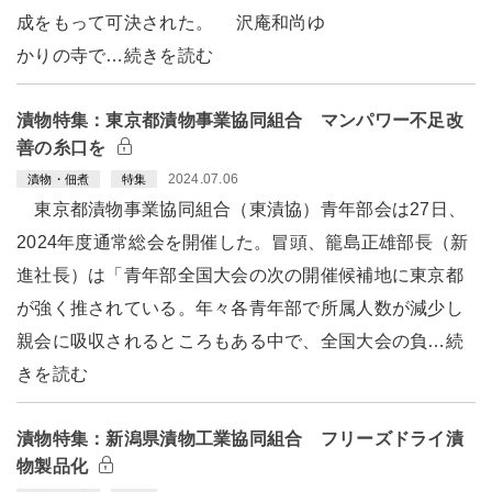
成をもって可決された。 沢庵和尚ゆ
かりの寺で…続きを読む
漬物特集：東京都漬物事業協同組合 マンパワー不足改
善の糸口を
2024.07.06
漬物・佃煮
特集
東京都漬物事業協同組合（東漬協）青年部会は27日、
2024年度通常総会を開催した。冒頭、籠島正雄部長（新
進社長）は「青年部全国大会の次の開催候補地に東京都
が強く推されている。年々各青年部で所属人数が減少し
親会に吸収されるところもある中で、全国大会の負…続
きを読む
漬物特集：新潟県漬物工業協同組合 フリーズドライ漬
物製品化