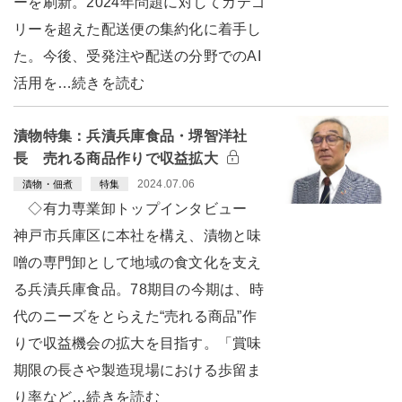
ーを刷新。2024年問題に対してカテゴ
リーを超えた配送便の集約化に着手し
た。今後、受発注や配送の分野でのAI
活用を…続きを読む
漬物特集：兵漬兵庫食品・堺智洋社
長 売れる商品作りで収益拡大
2024.07.06
漬物・佃煮
特集
◇有力専業卸トップインタビュー
神戸市兵庫区に本社を構え、漬物と味
噌の専門卸として地域の食文化を支え
る兵漬兵庫食品。78期目の今期は、時
代のニーズをとらえた“売れる商品”作
りで収益機会の拡大を目指す。「賞味
期限の長さや製造現場における歩留ま
り率など…続きを読む