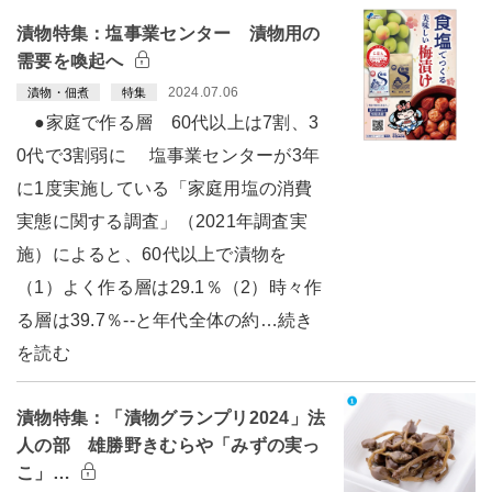
漬物特集：塩事業センター 漬物用の
需要を喚起へ
2024.07.06
漬物・佃煮
特集
●家庭で作る層 60代以上は7割、3
0代で3割弱に 塩事業センターが3年
に1度実施している「家庭用塩の消費
実態に関する調査」（2021年調査実
施）によると、60代以上で漬物を
（1）よく作る層は29.1％（2）時々作
る層は39.7％--と年代全体の約…続き
を読む
漬物特集：「漬物グランプリ2024」法
人の部 雄勝野きむらや「みずの実っ
こ」…