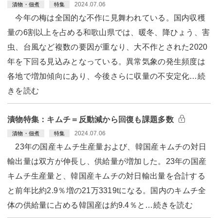
2024.07.06
漬物・佃煮
特集
今年の梅は全国的な不作に見舞われている。国内収穫
量の6割以上を占める和歌山県では、暖冬、降ひょう、害
虫、台風など複数の要因が重なり、大不作とされた2020
年を下回る見込みとなっている。異常気象の発生頻度は
各地で増加傾向にあり、今後さらに収量の不安定化…続
きを読む
漬物特集：キムチ＝反動減から回復も課題多数
2024.07.06
漬物・佃煮
特集
23年の国産キムチ生産量および、韓国産キムチの対日
輸出量は双方が伸長し、供給量が増加した。23年の国産
キムチ生産量と、韓国産キムチの対日輸出量を合計する
と前年比約2.9％増の21万3319tになる。国内のキムチ全
体の供給量に占める韓国産は約9.4％と…続きを読む