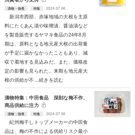
2024.07.06
漬物・佃煮
特集
新潟市西部、赤塚地域の大根を主原
料にたくあん漬や味噌漬、醤油漬など
を製造販売するヤマキ食品の24年8月
期は、原料となる地元産大根の出荷量
が予定に届かなかったこともあり、減
収で着地する見込みだ。また、価格改
定の影響も見られた。来期も地元産大
根の供給が不…続きを読む
漬物特集：中田食品 深刻な梅不作、
商品供給に注力
2024.07.06
漬物・佃煮
特集
紀州梅干しトップメーカーの中田食
品は、梅の不作による供給リスク最小