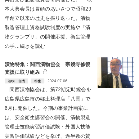
本大典会長は冒頭のあいさつで昭和29
年創立以来の歴史を振り返った。漬物
製造管理士資格試験制度の実施や「漬
物グランプリ」の開催応援、衛生管理
の手…続きを読む
漬物特集：関西漬物協会 宗鏡寺修復
支援に取り組み
2024.07.06
漬物・佃煮
特集
関西漬物協会は、第72期定時総会を
広島県広島市の郷土料理店「八雲」で
6月に開催した。今期の事業計画案に
は、安全衛生講習会の開催、漬物製造
管理士技能実習評価試験・外国人技能
実習評価試験などを挙げ、過半数の賛