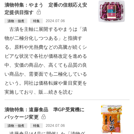
漬物特集：やまう 定番の信頼応え安
定提供目指す
2024.07.06
漬物・佃煮
特集
古漬を主軸に展開するやまうは「漬
物が二極分化しつつある」と指摘す
る。原料や光熱費などの高騰が続くシ
ビアな状況で各社が価格改定を進める
中、安価の商品か、高くても品質の良
い商品か、需要面でも二極化している
という。同社は価格転嫁や量目変更を
実施しており、販…続きを読む
漬物特集：遠藤食品 準GP受賞機に
パッケージ変更
2024.07.06
漬物・佃煮
特集
遠藤食品は4月に開催した「漬物グ