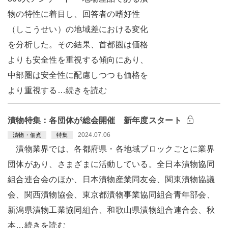
物の特性に着目し、回答者の嗜好性
（しこうせい）の地域差における変化
を分析した。その結果、首都圏は価格
よりも安全性を重視する傾向にあり、
中部圏は安全性に配慮しつつも価格を
より重視する…続きを読む
漬物特集：各団体が総会開催 新年度スタート
2024.07.06
漬物・佃煮
特集
漬物業界では、各都府県・各地域ブロックごとに業界
団体があり、さまざまに活動している。全日本漬物協同
組合連合会のほか、日本漬物産業同友会、関東漬物協議
会、関西漬物協会、東京都漬物事業協同組合青年部会、
新潟県漬物工業協同組合、和歌山県漬物組合連合会、秋
本…続きを読む