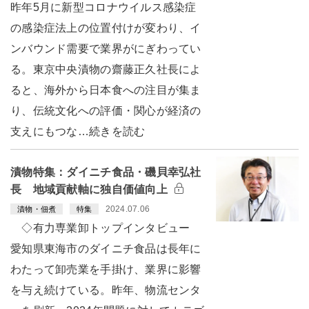
昨年5月に新型コロナウイルス感染症
の感染症法上の位置付けが変わり、イ
ンバウンド需要で業界がにぎわってい
る。東京中央漬物の齋藤正久社長によ
ると、海外から日本食への注目が集ま
り、伝統文化への評価・関心が経済の
支えにもつな…続きを読む
漬物特集：ダイニチ食品・磯貝幸弘社
長 地域貢献軸に独自価値向上
2024.07.06
漬物・佃煮
特集
◇有力専業卸トップインタビュー
愛知県東海市のダイニチ食品は長年に
わたって卸売業を手掛け、業界に影響
を与え続けている。昨年、物流センタ