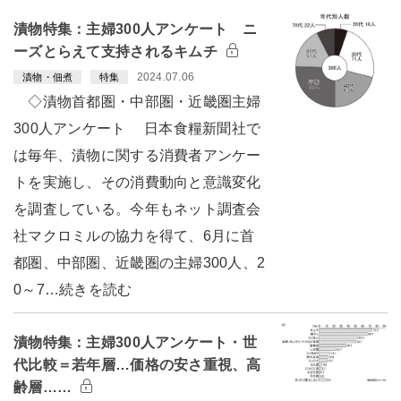
漬物特集：主婦300人アンケート ニ
ーズとらえて支持されるキムチ
2024.07.06
漬物・佃煮
特集
◇漬物首都圏・中部圏・近畿圏主婦
300人アンケート 日本食糧新聞社で
は毎年、漬物に関する消費者アンケー
トを実施し、その消費動向と意識変化
を調査している。今年もネット調査会
社マクロミルの協力を得て、6月に首
都圏、中部圏、近畿圏の主婦300人、2
0～7…続きを読む
漬物特集：主婦300人アンケート・世
代比較＝若年層…価格の安さ重視、高
齢層……