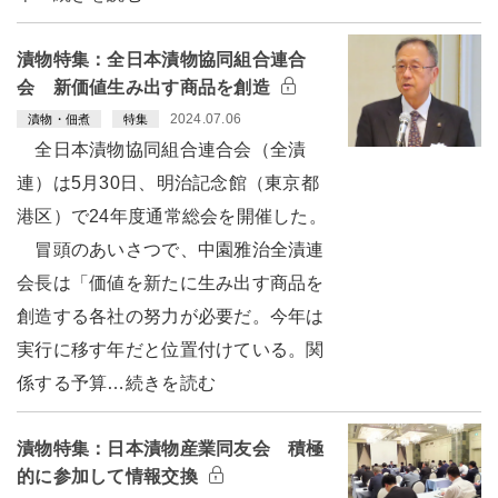
漬物特集：全日本漬物協同組合連合
会 新価値生み出す商品を創造
2024.07.06
漬物・佃煮
特集
全日本漬物協同組合連合会（全漬
連）は5月30日、明治記念館（東京都
港区）で24年度通常総会を開催した。
冒頭のあいさつで、中園雅治全漬連
会長は「価値を新たに生み出す商品を
創造する各社の努力が必要だ。今年は
実行に移す年だと位置付けている。関
係する予算…続きを読む
漬物特集：日本漬物産業同友会 積極
的に参加して情報交換