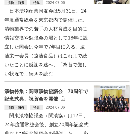
2024.07.06
漬物・佃煮
特集
日本漬物産業同友会は5月31日、24
年度通常総会を東京都内で開催した。
漬物業界での若手の人材育成を目的に
情報交換や勉強会の場として18年に設
立した同会は今年で7年目に入る。遠
藤栄一会長（遠藤食品）はこれまで続
いたことに感謝を述べ、「為替で厳し
い状況で…続きを読む
漬物特集：関東漬物協議会 70周年で
記念式典、祝賀会を開催
2024.07.06
漬物・佃煮
特集
関東漬物協議会（関漬協）は12日、
24年度通常総会後、創立70周年記念式
典および記念祝賀会を開催した。 秋