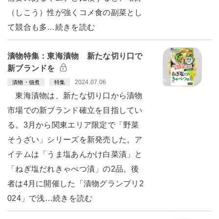
（しこう）性が強くコメ食の副菜とし
て競合も多…続きを読む
漬物特集：東海漬物 新たな切り口で
新ブランドを
2024.07.06
漬物・佃煮
特集
東海漬物は、新たな切り口から漬物
市場での新ブランド確立を目指してい
る。3月から関東エリア限定で「野菜
そうざい」シリーズを新発売した。ア
イテムは「うま塩あんかけ白菜漬」と
「ねぎ塩だれきゃべつ漬」の2品。後
者は4月に開催した「漬物グランプリ2
024」で浅…続きを読む