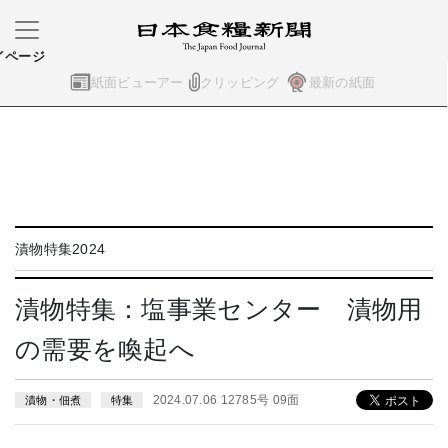
イページ
紙面ビューアー
クリッピング
最新の紙面
漬物特集2024
漬物特集：塩事業センター 漬物用
の需要を喚起へ
2024.07.06 12785号 09面
漬物・佃煮
特集