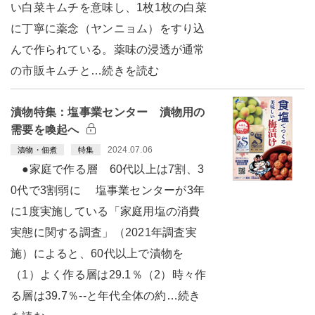
い白菜キムチを意味し、1枚1枚の白菜
に丁寧に薬念（ヤンニョム）をすり込
んで作られている。薬味の浸透が通常
の市販キムチと…続きを読む
漬物特集：塩事業センター 漬物用の
需要を喚起へ
2024.07.06
漬物・佃煮
特集
●家庭で作る層 60代以上は7割、3
0代で3割弱に 塩事業センターが3年
に1度実施している「家庭用塩の消費
実態に関する調査」（2021年調査実
施）によると、60代以上で漬物を
（1）よく作る層は29.1％（2）時々作
る層は39.7％--と年代全体の約…続き