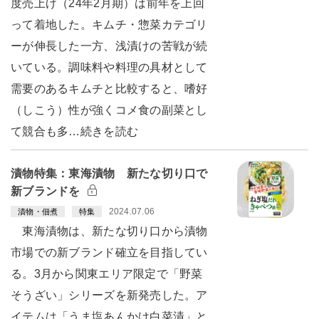
度売上げ（24年2月期）は前年を上回
って着地した。キムチ・惣菜カテゴリ
ーが伸長した一方、浅漬けの苦戦が続
いている。調味料や料理の具材として
需要のあるキムチと比較すると、嗜好
（しこう）性が強くコメ食の副菜とし
て競合も多…続きを読む
漬物特集：東海漬物 新たな切り口で
新ブランドを
2024.07.06
漬物・佃煮
特集
東海漬物は、新たな切り口から漬物
市場での新ブランド確立を目指してい
る。3月から関東エリア限定で「野菜
そうざい」シリーズを新発売した。ア
イテムは「うま塩あんかけ白菜漬」と