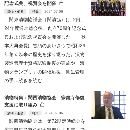
記念式典、祝賀会を開催
2024.07.06
漬物・佃煮
特集
関東漬物協議会（関漬協）は12日、
24年度通常総会後、創立70周年記念式
典および記念祝賀会を開催した。 秋
本大典会長は冒頭のあいさつで昭和29
年創立以来の歴史を振り返った。漬物
製造管理士資格試験制度の実施や「漬
物グランプリ」の開催応援、衛生管理
の手…続きを読む
漬物特集：関西漬物協会 宗鏡寺修復
支援に取り組み
2024.07.06
漬物・佃煮
特集
関西漬物協会は、第72期定時総会を
広島県広島市の郷土料理店「八雲」で