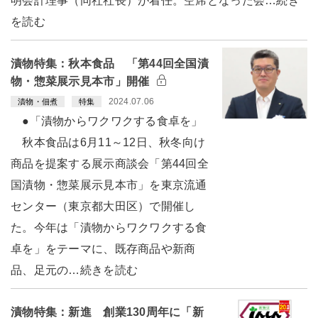
明会計理事（同社社長）が着任。空席となった会…続き
を読む
漬物特集：秋本食品 「第44回全国漬
物・惣菜展示見本市」開催
2024.07.06
漬物・佃煮
特集
●「漬物からワクワクする食卓を」
秋本食品は6月11～12日、秋冬向け
商品を提案する展示商談会「第44回全
国漬物・惣菜展示見本市」を東京流通
センター（東京都大田区）で開催し
た。今年は「漬物からワクワクする食
卓を」をテーマに、既存商品や新商
品、足元の…続きを読む
漬物特集：新進 創業130周年に「新