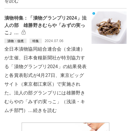
を読む
漬物特集：「漬物グランプリ2024」法
人の部 雄勝野きむらや「みずの実っ
こ」…
2024.07.06
漬物・佃煮
特集
全日本漬物協同組合連合会（全漬連）
が主催、日本食糧新聞社が特別協力す
る「漬物グランプリ2024」の結果発表
と各賞表彰式が4月27日、東京ビッグ
サイト（東京都江東区）で実施され
た。法人の部グランプリには雄勝野き
むらやの「みずの実っこ」（浅漬・キ
ムチ部門）…続きを読む