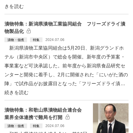
きを読む
漬物特集：新潟県漬物工業協同組合 フリーズドライ漬
物製品化
2024.07.06
漬物・佃煮
特集
新潟県漬物工業協同組合は5月20日、新潟グランドホ
テル（新潟市中央区）で総会を開催。新年度の予算案・
事業案など可決承認した。前年度から新潟県食品研究セ
ンターと開発に着手し、2月に開催された「にいがた酒の
陣」で試作品がお披露目となった「フリーズドライ漬…
続きを読む
漬物特集：和歌山県漬物組合連合会
業界全体連携で難局を打開
2024.07.06
漬物・佃煮
特集