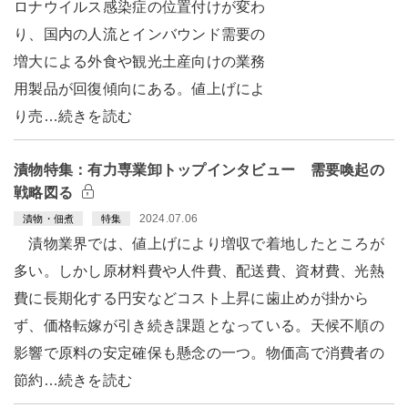
ロナウイルス感染症の位置付けが変わ
り、国内の人流とインバウンド需要の
増大による外食や観光土産向けの業務
用製品が回復傾向にある。値上げによ
り売…続きを読む
漬物特集：有力専業卸トップインタビュー 需要喚起の
戦略図る
2024.07.06
漬物・佃煮
特集
漬物業界では、値上げにより増収で着地したところが
多い。しかし原材料費や人件費、配送費、資材費、光熱
費に長期化する円安などコスト上昇に歯止めが掛から
ず、価格転嫁が引き続き課題となっている。天候不順の
影響で原料の安定確保も懸念の一つ。物価高で消費者の
節約…続きを読む