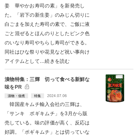
姜 華やかお寿司の素」を新発売し
た。「岩下の新生姜」のみじん切りに
白ごまを加えた寿司の素で、ご飯に液
ごと混ぜるとほんのりとしたピンク色
のいなり寿司やちらし寿司ができる。
同社はひな祭りや花見など祝い事向け
アイテムとして…続きを読む
漬物特集：三輝 切って食べる新鮮な
味をPR
2024.07.06
漬物・佃煮
特集
韓国産キムチ輸入会社の三輝は、
「サンキ ポギキムチ」を3月から販
売している。味の評価が高く、反応は
好調。「ポギキムチ」とは切っていな