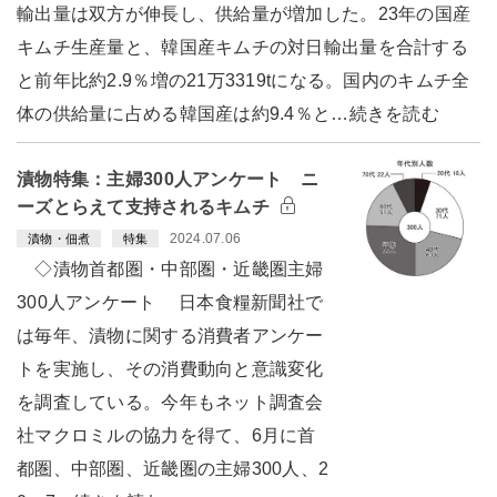
輸出量は双方が伸長し、供給量が増加した。23年の国産
キムチ生産量と、韓国産キムチの対日輸出量を合計する
と前年比約2.9％増の21万3319tになる。国内のキムチ全
体の供給量に占める韓国産は約9.4％と…続きを読む
漬物特集：主婦300人アンケート ニ
ーズとらえて支持されるキムチ
2024.07.06
漬物・佃煮
特集
◇漬物首都圏・中部圏・近畿圏主婦
300人アンケート 日本食糧新聞社で
は毎年、漬物に関する消費者アンケー
トを実施し、その消費動向と意識変化
を調査している。今年もネット調査会
社マクロミルの協力を得て、6月に首
都圏、中部圏、近畿圏の主婦300人、2