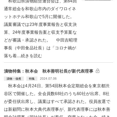
和歌山県漬物組合連合会は、第64回
通常総会を和歌山市内のダイワロイネ
ットホテル和歌山で5月に開催した。
議案審議では23年度事業報告と収支決
算、24年度事業報告案と収支予算案な
どが審議・承認された。 中田吉昭理
事長（中田食品社長）は「コロナ禍が
落ち着…続きを読む
漬物特集：秋本会 秋本善明社長が新代表理事
2024.07.06
漬物・佃煮
特集
秋本会は4月24日、第54回秋本会定期総会を東京都渋
谷区で開催した。全会員数68社のうち60社が出席、8社
が委任状出席し、議案はすべて承認された。役員改選で
は新顧問に秋本大典代表理事が、新代表理事には秋本善