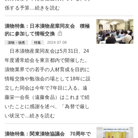
係する予算…続きを読む
漬物特集：日本漬物産業同友会 積極
的に参加して情報交換
2024.07.06
漬物・佃煮
特集
日本漬物産業同友会は5月31日、24
年度通常総会を東京都内で開催した。
漬物業界での若手の人材育成を目的に
情報交換や勉強会の場として18年に設
立した同会は今年で7年目に入る。遠
藤栄一会長（遠藤食品）はこれまで続
いたことに感謝を述べ、「為替で厳し
い状況で…続きを読む
漬物特集：関東漬物協議会 70周年で