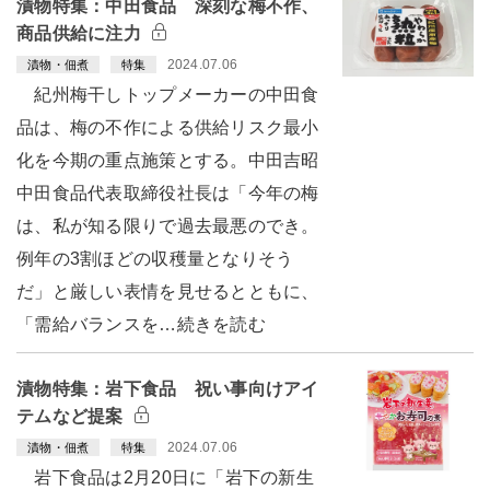
漬物特集：中田食品 深刻な梅不作、
商品供給に注力
2024.07.06
漬物・佃煮
特集
紀州梅干しトップメーカーの中田食
品は、梅の不作による供給リスク最小
化を今期の重点施策とする。中田吉昭
中田食品代表取締役社長は「今年の梅
は、私が知る限りで過去最悪のでき。
例年の3割ほどの収穫量となりそう
だ」と厳しい表情を見せるとともに、
「需給バランスを…続きを読む
漬物特集：岩下食品 祝い事向けアイ
テムなど提案
2024.07.06
漬物・佃煮
特集
岩下食品は2月20日に「岩下の新生