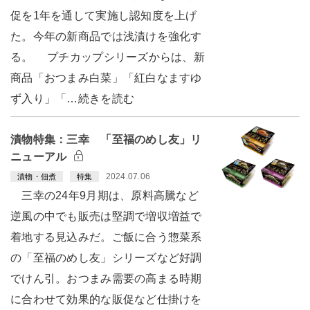
促を1年を通して実施し認知度を上げ
た。今年の新商品では浅漬けを強化す
る。 プチカップシリーズからは、新
商品「おつまみ白菜」「紅白なますゆ
ず入り」「…続きを読む
漬物特集：三幸 「至福のめし友」リ
ニューアル
2024.07.06
漬物・佃煮
特集
三幸の24年9月期は、原料高騰など
逆風の中でも販売は堅調で増収増益で
着地する見込みだ。ご飯に合う惣菜系
の「至福のめし友」シリーズなど好調
でけん引。おつまみ需要の高まる時期
に合わせて効果的な販促など仕掛けを