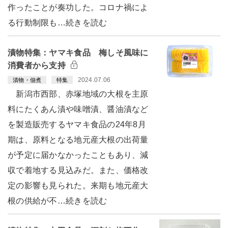
作ったことが奏功した。コロナ禍によ
る行動制限も…続きを読む
漬物特集：ヤマキ食品 梅しそ風味に
消費者から支持
2024.07.06
漬物・佃煮
特集
新潟市西部、赤塚地域の大根を主原
料にたくあん漬や味噌漬、醤油漬など
を製造販売するヤマキ食品の24年8月
期は、原料となる地元産大根の出荷量
が予定に届かなかったこともあり、減
収で着地する見込みだ。また、価格改
定の影響も見られた。来期も地元産大
根の供給が不…続きを読む