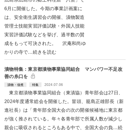
6月に開催した。今期の事業計画案に
は、安全衛生講習会の開催、漬物製造
管理士技能実習評価試験・外国人技能
実習評価試験などを挙げ、過半数の賛
成をもって可決された。 沢庵和尚ゆ
かりの寺で…続きを読む
漬物特集：東京都漬物事業協同組合 マンパワー不足改
善の糸口を
2024.07.06
漬物・佃煮
特集
東京都漬物事業協同組合（東漬協）青年部会は27日、
2024年度通常総会を開催した。冒頭、籠島正雄部長（新
進社長）は「青年部全国大会の次の開催候補地に東京都
が強く推されている。年々各青年部で所属人数が減少し
親会に吸収されるところもある中で、全国大会の負…続