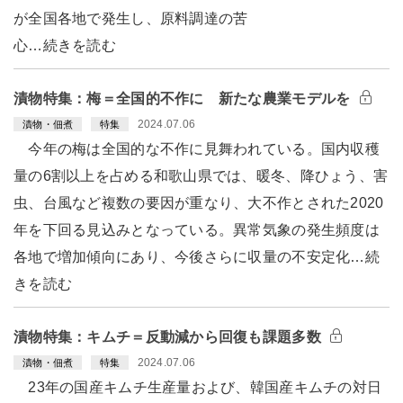
が全国各地で発生し、原料調達の苦
心…続きを読む
漬物特集：梅＝全国的不作に 新たな農業モデルを
2024.07.06
漬物・佃煮
特集
今年の梅は全国的な不作に見舞われている。国内収穫
量の6割以上を占める和歌山県では、暖冬、降ひょう、害
虫、台風など複数の要因が重なり、大不作とされた2020
年を下回る見込みとなっている。異常気象の発生頻度は
各地で増加傾向にあり、今後さらに収量の不安定化…続
きを読む
漬物特集：キムチ＝反動減から回復も課題多数
2024.07.06
漬物・佃煮
特集
23年の国産キムチ生産量および、韓国産キムチの対日