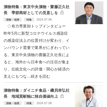
漬物特集：東京中央漬物・齋藤正久社
長 季節商材としての見直しを
2024.07.06
漬物・佃煮
特集
◇有力専業卸トップインタビュー
昨年5月に新型コロナウイルス感染症
の感染症法上の位置付けが変わり、イ
ンバウンド需要で業界がにぎわってい
る。東京中央漬物の齋藤正久社長によ
ると、海外から日本食への注目が集ま
り、伝統文化への評価・関心が経済の
支えにもつな…続きを読む
漬物特集：ダイニチ食品・磯貝幸弘社
長 地域貢献軸に独自価値向上
2024.07.06
漬物・佃煮
特集