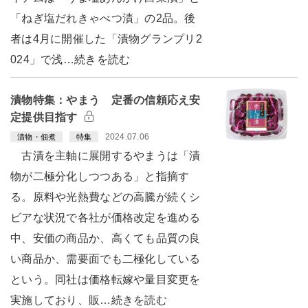
「ねぎ塩だれきゃべつ漬」の2品。後
者は4月に開催した「漬物グランプリ2
024」で浅…続きを読む
漬物特集：やまう 定番の信頼応え安
定提供目指す
2024.07.06
漬物・佃煮
特集
古漬を主軸に展開するやまうは「漬
物が二極分化しつつある」と指摘す
る。原料や光熱費などの高騰が続くシ
ビアな状況で各社が価格改定を進める
中、安価の商品か、高くても品質の良
い商品か、需要面でも二極化している
という。同社は価格転嫁や量目変更を
実施しており、販…続きを読む