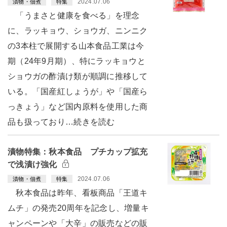
2024.07.06
漬物・佃煮
特集
「うまさと健康を食べる」を理念
に、ラッキョウ、ショウガ、ニンニク
の3本柱で展開する山本食品工業は今
期（24年9月期）、特にラッキョウと
ショウガの酢漬け類が順調に推移して
いる。「国産紅しょうが」や「国産ら
っきょう」など国内原料を使用した商
品も扱っており…続きを読む
漬物特集：秋本食品 プチカップ拡充
で浅漬け強化
2024.07.06
漬物・佃煮
特集
秋本食品は昨年、看板商品「王道キ
ムチ」の発売20周年を記念し、増量キ
ャンペーンや「大辛」の販売などの販