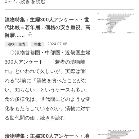
0～7…続きを読む
漬物特集：主婦300人アンケート・世
代比較＝若年層…価格の安さ重視、高
齢層……
2024.07.06
漬物・佃煮
特集
◇漬物首都圏・中部圏・近畿圏主婦
300人アンケート 「若者の漬物離
れ」といわれて久しいが、実際は“離
れる”以前に「漬物を食べたことがな
い、知らない」というケースも多い。
食の多様化は、世代間にどのような変
化をもたらしているのか。漬物に対す
る世代間の価…続きを読む
漬物特集：主婦300人アンケート・地