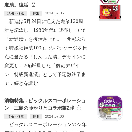
進漬」復活
2024.07.06
漬物・佃煮
特集
新進は5月24日に迎えた創業130周
年を記念し、1980年代に販売していた
「新進漬」を復活させた。「食彩ぷら
す特級福神漬100g」のパッケージを原
点に当たる「しんしん漬」デザインに
変更し、20g増量した「復刻デザイ
ン 特級新進漬」として予定数終了ま
で…続きを読む
漬物特集：ピックルスコーポレーショ
ン 三島のゆかりとコラボ第2弾
2024.07.06
漬物・佃煮
特集
ピックルスコーポレーションの23年