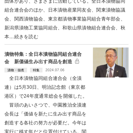
団体があり、さまざまに活動している。全日本漬物協同
組合連合会のほか、日本漬物産業同友会、関東漬物協議
会、関西漬物協会、東京都漬物事業協同組合青年部会、
新潟県漬物工業協同組合、和歌山県漬物組合連合会、秋
本…続きを読む
漬物特集：全日本漬物協同組合連合
会 新価値生み出す商品を創造
2024.07.06
漬物・佃煮
特集
全日本漬物協同組合連合会（全漬
連）は5月30日、明治記念館（東京都
港区）で24年度通常総会を開催した。
冒頭のあいさつで、中園雅治全漬連
会長は「価値を新たに生み出す商品を
創造する各社の努力が必要だ。今年は
実行に移す年だと位置付けている。関