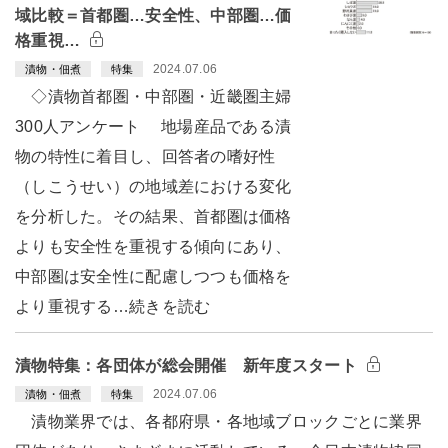
域比較＝首都圏…安全性、中部圏…価
格重視…
2024.07.06
漬物・佃煮
特集
◇漬物首都圏・中部圏・近畿圏主婦
300人アンケート 地場産品である漬
物の特性に着目し、回答者の嗜好性
（しこうせい）の地域差における変化
を分析した。その結果、首都圏は価格
よりも安全性を重視する傾向にあり、
中部圏は安全性に配慮しつつも価格を
より重視する…続きを読む
漬物特集：各団体が総会開催 新年度スタート
2024.07.06
漬物・佃煮
特集
漬物業界では、各都府県・各地域ブロックごとに業界