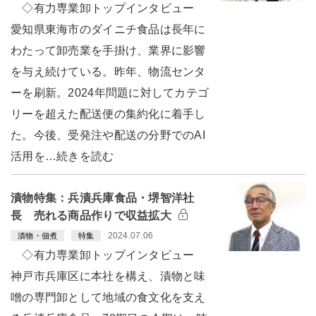
◇有力専業卸トップインタビュー
愛知県東海市のダイニチ食品は長年に
わたって卸売業を手掛け、業界に影響
を与え続けている。昨年、物流センタ
ーを刷新。2024年問題に対してカテゴ
リーを超えた配送便の集約化に着手し
た。今後、受発注や配送の分野でのAI
活用を…続きを読む
漬物特集：兵漬兵庫食品・堺智洋社
長 売れる商品作りで収益拡大
2024.07.06
漬物・佃煮
特集
◇有力専業卸トップインタビュー
神戸市兵庫区に本社を構え、漬物と味
噌の専門卸として地域の食文化を支え