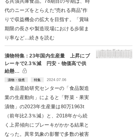
る兵漬兵庫食品。78期目の今期は、時
代のニーズをとらえた“売れる商品”作
りで収益機会の拡大を目指す。「賞味
期限の長さや製造現場における歩留ま
り率など…続きを読む
漬物特集：23年国内生産量 上昇にブ
レーキで2.3％減 円安・物価高で供
給懸…
2024.07.06
漬物・佃煮
特集
食品需給研究センターの「食品製造
業の生産動向」によると「野菜・果実
漬物」の2023年生産量は80万1963t
（前年比2.3％減）と、2018年から続
く上昇傾向にブレーキがかかる結果と
なった。異常気象の影響で多数の被害