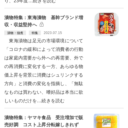
り、23年度…続きを読む
漬物特集：東海漬物 基幹ブランド増
収・収益堅持へ
2023.07.15
漬物・佃煮
特集
東海漬物は足元の市場環境について
「コロナの緩和によって消費者の行動
は家庭内需要から外への再需要、外で
の再消費に変化する一方、あらゆる物
価上昇を背景に消費はシュリンクする
方向」と消費の変化を指摘し、「無駄
なものは買わない、嗜好品は本当に欲
しいものだけを…続きを読む
漬物特集：ヤマキ食品 受注増加で販
売好調 コスト上昇分転嫁しきれず