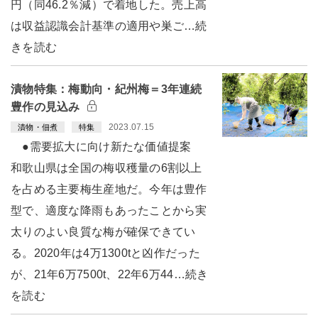
円（同46.2％減）で着地した。売上高
は収益認識会計基準の適用や巣ご…続
きを読む
漬物特集：梅動向・紀州梅＝3年連続
豊作の見込み
2023.07.15
漬物・佃煮
特集
●需要拡大に向け新たな価値提案
和歌山県は全国の梅収穫量の6割以上
を占める主要梅生産地だ。今年は豊作
型で、適度な降雨もあったことから実
太りのよい良質な梅が確保できてい
る。2020年は4万1300tと凶作だった
が、21年6万7500t、22年6万44…続き
を読む