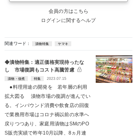
会員の方はこちら
ログインに関するヘルプ
関連ワード：
漬物特集
ヤマキ
◆漬物特集：適正価格実現待ったな
し 市場復調もコスト高騰苦慮
2023.07.15
漬物・佃煮
特集
●料理用途の開発を 若年層の利用
拡大図る 漬物市場の復調が進んでい
る。インバウンド消費や飲食店の回復
で業務用市場はコロナ禍以前の水準へ
戻りつつあり、家庭用漬物はSMのPO
S販売実績で昨年10月以降、8ヵ月連