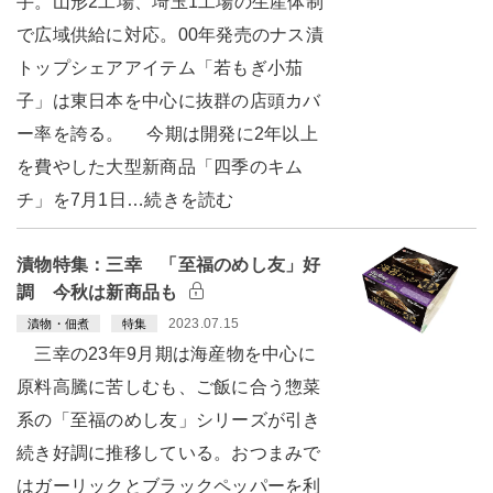
手。山形2工場、埼玉1工場の生産体制
で広域供給に対応。00年発売のナス漬
トップシェアアイテム「若もぎ小茄
子」は東日本を中心に抜群の店頭カバ
ー率を誇る。 今期は開発に2年以上
を費やした大型新商品「四季のキム
チ」を7月1日…続きを読む
漬物特集：三幸 「至福のめし友」好
調 今秋は新商品も
2023.07.15
漬物・佃煮
特集
三幸の23年9月期は海産物を中心に
原料高騰に苦しむも、ご飯に合う惣菜
系の「至福のめし友」シリーズが引き
続き好調に推移している。おつまみで
はガーリックとブラックペッパーを利