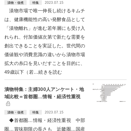
2023.07.15
漬物・佃煮
特集
漬物市場で唯一伸長し続けるキムチ
は、健康機能性の高い発酵食品として
「漬物離れ」が進む若年層にも受け入
れられ、付加価値次第で新たな需要を
創出できることを実証した。世代間の
価値観や消費意識の違いから漬物市場
拡大の糸口を見いだすことを目的に、
49歳以下（若…続きを読む
漬物特集：主婦300人アンケート・地
域比較＝首都圏…情報・経済性重視
2023.07.15
漬物・佃煮
特集
◆首都圏…情報・経済性重視 中部
圏…賞味期限の長さも 近畿圏…国産