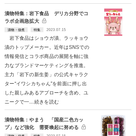
漬物特集：岩下食品 デリカ分野でコ
ラボ企画急拡大
2023.07.15
漬物・佃煮
特集
岩下食品はショウガ漬、ラッキョウ
漬のトップメーカー。近年はSNSでの
情報発信とコラボ商品の展開を軸に強
力なブランドマーケティングを推進。
主力「岩下の新生姜」の公式キャラク
ター“イワシカちゃん”を前面に押し出
した親しみあるアプローチを含め、ユ
ニークで一…続きを読む
漬物特集：やまう 「国産二色カッ
プ」など強化 需要喚起に努める
2023.07.15
漬物・佃煮
特集