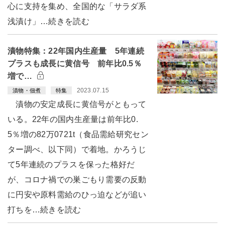
心に支持を集め、全国的な「サラダ系
浅漬け」…続きを読む
漬物特集：22年国内生産量 5年連続
プラスも成長に黄信号 前年比0.5％
増で…
2023.07.15
漬物・佃煮
特集
漬物の安定成長に黄信号がともって
いる。22年の国内生産量は前年比0.
5％増の82万0721t（食品需給研究セン
ター調べ、以下同）で着地。かろうじ
て5年連続のプラスを保った格好だ
が、コロナ禍での巣ごもり需要の反動
に円安や原料需給のひっ迫などが追い
打ちを…続きを読む