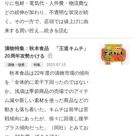
りに包材・電気代・人件費・物流費な
どの続伸が加わり、不透明な状況が続
く。その一方で、店頭では値上げに由
来する買い控え…続きを読む
漬物特集：秋本食品 「王道キムチ」
20周年攻勢かける
2023.07.15
漬物・佃煮
特集
秋本食品は22年度の漬物市場の傾向
を「全体的に若干下回ったのではない
か。浅漬は季節商品の売場でのアイテ
ム減や新しい素材を使った商品などの
動きも落ち着いた。キムチは前半は苦
戦傾向にあったが、徐々に回復し後半
プラス傾向だった」（同社）とみてお