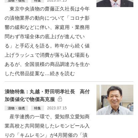
2023.07.15
漬物・佃煮
特集
東京中央漬物の齋藤正久社長は今年
の漬物業界の動向について「コロナ影
響の緩和などに伴い、家庭用・業務用
問わず市場全体の底上げが進んでい
る」と手応えを語る。昨年から続く値
上げラッシュで消費が落ち込む場面も
あるが、全国規模の商品調達力を生か
した代替品提案な…続きを読む
漬物特集：丸越・野田明孝社長 高付
加価値化で物価高克服
2023.07.15
漬物・佃煮
特集
産学連携の一環で、愛知県立愛知商
業高校と共同開発したレモンピール入
りの「キムレモン」が4月開催の「漬