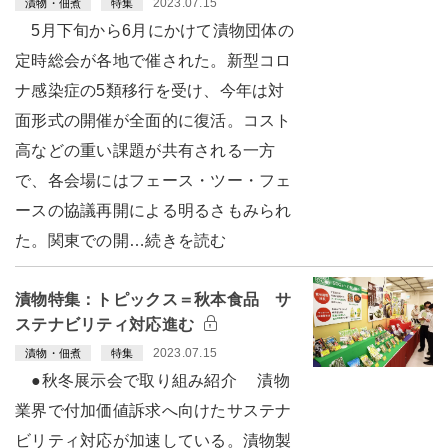
2023.07.15
漬物・佃煮
特集
5月下旬から6月にかけて漬物団体の
定時総会が各地で催された。新型コロ
ナ感染症の5類移行を受け、今年は対
面形式の開催が全面的に復活。コスト
高などの重い課題が共有される一方
で、各会場にはフェース・ツー・フェ
ースの協議再開による明るさもみられ
た。関東での開…続きを読む
漬物特集：トピックス＝秋本食品 サ
ステナビリティ対応進む
2023.07.15
漬物・佃煮
特集
●秋冬展示会で取り組み紹介 漬物
業界で付加価値訴求へ向けたサステナ
ビリティ対応が加速している。漬物製