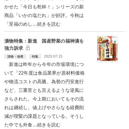
かせた「今日も乾杯！」シリーズの新
商品「いかの塩だれ」が好評。今秋は
「至福のめし…続きを読む
漬物特集：新進 国産野菜の福神漬を
強力訴求
2023.07.15
漬物・佃煮
特集
新進は昨年から今年の市場環境につ
いて「22年度は食品業界が原材料価格
や物流コストの高騰、為替の円安進行
など、三重苦とも言えるような逆風に
さらされた。今上期においてもその流
れは継続し、値上げやさらなる経費削
減が喫緊の課題となっている。そうし
た中でも外食…続きを読む