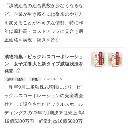
「漬物組合の組合員数が少なくなるな
ど、企業が生き残るには従来のやり方
を変えることが不可欠な情勢。特に昨
年は原料高・コストアップに見合う適
正価格を実現…続きを読む
漬物特集：ピックルスコーポレーショ
ン 女子栄養大と新タイプ減塩浅漬を
発売
2023.07.15
漬物・佃煮
特集
昨年9月に単独株式移転により、ピ
ックルスコーポレーションの完全親会
社として設立されたピックルスホール
ディングスの23年2月期決算は売上高4
19億5200万円、経常利益16億5000万