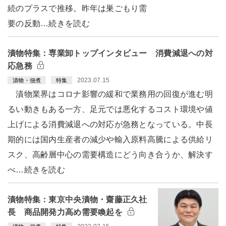
続のプラスで推移。昨年は巣ごもり需
要の反動…続きを読む
漬物特集：専業卸トップインタビュー 消費減退への対
応急務
2023.07.15
漬物・佃煮
特集
漬物業界はコロナ影響の緩和で業務用の回復が進む明
るい動きもある一方、足元では悪化するコスト環境や値
上げによる消費減退への対応が急務となっている。中長
期的には国内生産者の減少や輸入原料高騰による供給リ
スク、高齢層中心の需要構造にどう向き合うか、解決す
べ…続きを読む
漬物特集：東京中央漬物・齋藤正久社
長 商品開発力高め需要喚起を