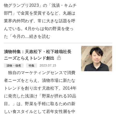
物グランプリ2023」の「浅漬・キムチ
部門」で金賞を受賞するなど、丸越は
業界内外問わず、常に大きな話題を呼
んでいる。4月からは旬の野菜を使っ
た「今月の…続きを読む
漬物特集：天政松下・松下雄哉社長
ニーズとらえトレンド創出
2023.07.15
漬物・佃煮
特集
独自のマーケティングセンスで消費
者ニーズをとらえ、漬物市場に新たな
トレンドを創り出す天政松下。2014年
に発売した浅漬け「野菜が摂れる10品
目。」は、野菜を手軽に取るための新
しい食スタイルとして若年女性層を中