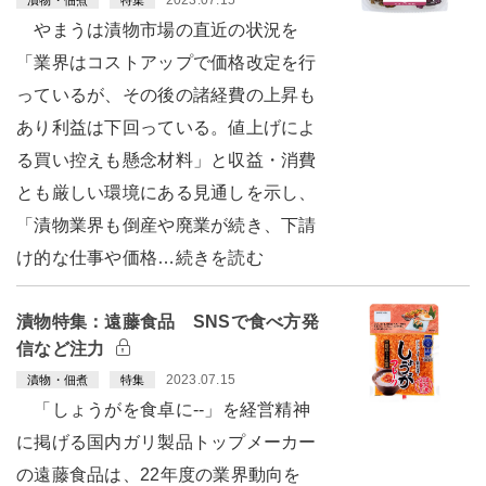
やまうは漬物市場の直近の状況を
「業界はコストアップで価格改定を行
っているが、その後の諸経費の上昇も
あり利益は下回っている。値上げによ
る買い控えも懸念材料」と収益・消費
とも厳しい環境にある見通しを示し、
「漬物業界も倒産や廃業が続き、下請
け的な仕事や価格…続きを読む
漬物特集：遠藤食品 SNSで食べ方発
信など注力
2023.07.15
漬物・佃煮
特集
「しょうがを食卓に--」を経営精神
に掲げる国内ガリ製品トップメーカー
の遠藤食品は、22年度の業界動向を