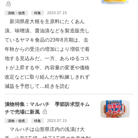
2023.07.15
漬物・佃煮
特集
新潟県産大根を主原料にたくあん
漬、味噌漬、醤油漬などを製造販売し
ているヤマキ食品の23年8月期は、去
年秋からの受注の増加により増収で着
地する見込みだ。一方、あらゆるコス
トが上昇する中、内容量の変更や価格
改定などに取り組んだが転嫁しきれず
減益を予想して…続きを読む
漬物特集：マルハチ 季節訴求型キム
チで売場に新風
2023.07.15
漬物・佃煮
特集
マルハチは山形県庄内の浅漬け大