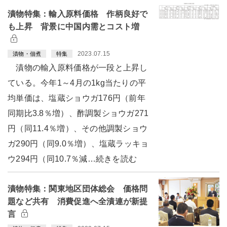
漬物特集：輸入原料価格 作柄良好で
も上昇 背景に中国内需とコスト増
2023.07.15
漬物・佃煮
特集
漬物の輸入原料価格が一段と上昇し
ている。今年1～4月の1kg当たりの平
均単価は、塩蔵ショウガ176円（前年
同期比3.8％増）、酢調製ショウガ271
円（同11.4％増）、その他調製ショウ
ガ290円（同9.0％増）、塩蔵ラッキョ
ウ294円（同10.7％減…続きを読む
漬物特集：関東地区団体総会 価格問
題など共有 消費促進へ全漬連が新提
言