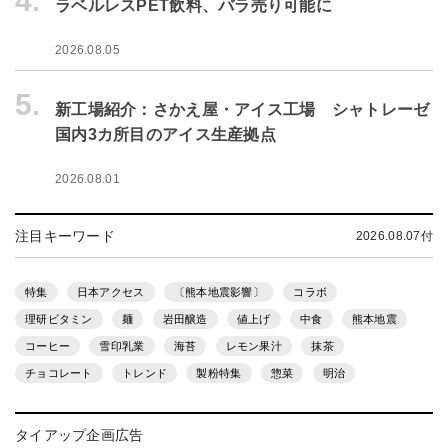
4.
ラベルレスPET飲料、バラ売り可能に
2026.08.05
5.
新工場紹介：さかえ屋・アイス工場 シャトレーゼ
国内3カ所目のアイス生産拠点
2026.08.01
注目キーワード
2026.08.07付
特集
日本アクセス
〔熊本地震影響〕
コラボ
理研ビタミン
麺
岩田醸造
値上げ
中食
熊本地震
コーヒー
雪印乳業
海苔
レモン果汁
抹茶
チョコレート
トレンド
製粉特集
惣菜
明治
タイアップ企画広告