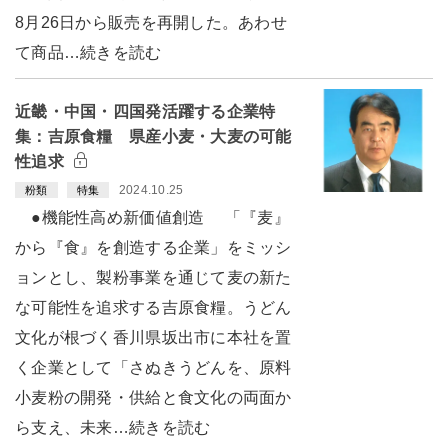
8月26日から販売を再開した。あわせ
て商品…続きを読む
近畿・中国・四国発活躍する企業特
集：吉原食糧 県産小麦・大麦の可能
性追求
2024.10.25
粉類
特集
●機能性高め新価値創造 「『麦』
から『食』を創造する企業」をミッシ
ョンとし、製粉事業を通じて麦の新た
な可能性を追求する吉原食糧。うどん
文化が根づく香川県坂出市に本社を置
く企業として「さぬきうどんを、原料
小麦粉の開発・供給と食文化の両面か
ら支え、未来…続きを読む