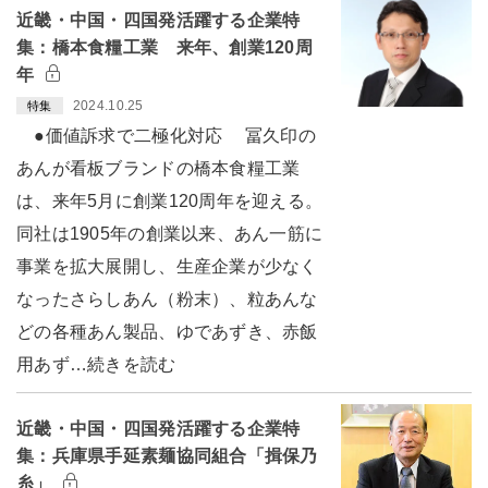
近畿・中国・四国発活躍する企業特
集：橋本食糧工業 来年、創業120周
年
2024.10.25
特集
●価値訴求で二極化対応 冨久印の
あんが看板ブランドの橋本食糧工業
は、来年5月に創業120周年を迎える。
同社は1905年の創業以来、あん一筋に
事業を拡大展開し、生産企業が少なく
なったさらしあん（粉末）、粒あんな
どの各種あん製品、ゆであずき、赤飯
用あず…続きを読む
近畿・中国・四国発活躍する企業特
集：兵庫県手延素麺協同組合「揖保乃
糸」