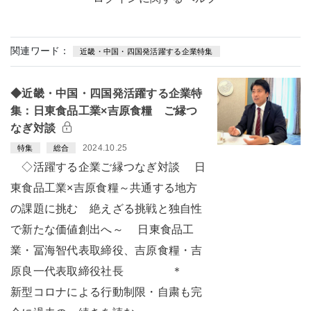
関連ワード：
近畿・中国・四国発活躍する企業特集
◆近畿・中国・四国発活躍する企業特
集：日東食品工業×吉原食糧 ご縁つ
なぎ対談
2024.10.25
特集
総合
◇活躍する企業ご縁つなぎ対談 日
東食品工業×吉原食糧～共通する地方
の課題に挑む 絶えざる挑戦と独自性
で新たな価値創出へ～ 日東食品工
業・冨海智代表取締役、吉原食糧・吉
原良一代表取締役社長 ＊
新型コロナによる行動制限・自粛も完