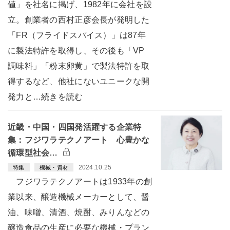
値」を社名に掲げ、1982年に会社を設
立。創業者の西村正彦会長が発明した
「FR（フライドスパイス）」は87年
に製法特許を取得し、その後も「VP
調味料」「粉末卵黄」で製法特許を取
得するなど、他社にないユニークな開
発力と…続きを読む
近畿・中国・四国発活躍する企業特
集：フジワラテクノアート 心豊かな
循環型社会…
2024.10.25
特集
機械・資材
フジワラテクノアートは1933年の創
業以来、醸造機械メーカーとして、醤
油、味噌、清酒、焼酎、みりんなどの
醸造食品の生産に必要な機械・プラン