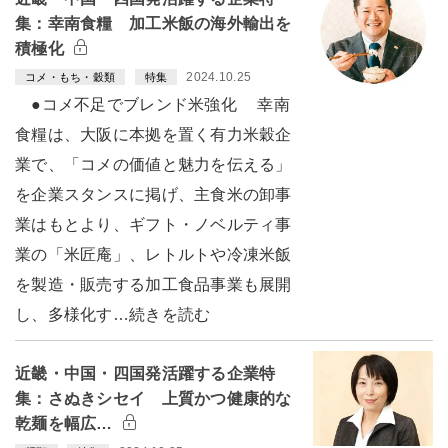
集：幸南食糧 加工米飯の海外輸出を
積極化
2024.10.25
コメ・もち・穀類
特集
●コメ不足でブレンド米強化 幸南
食糧は、大阪に本拠を置く有力米穀企
業で、「コメの価値と魅力を伝える」
を企業スタンスに掲げ、主食米の卸事
業はもとより、ギフト・ノベルティ事
業の「米匠庵」、レトルトや冷凍米飯
を製造・販売する加工食品事業も展開
し、多様化す…続きを読む
近畿・中国・四国発活躍する企業特
集：さぬきシセイ 上質かつ健康的な
乾麺を幅広…