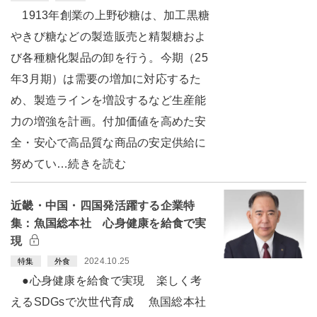
1913年創業の上野砂糖は、加工黒糖
やきび糖などの製造販売と精製糖およ
び各種糖化製品の卸を行う。今期（25
年3月期）は需要の増加に対応するた
め、製造ラインを増設するなど生産能
力の増強を計画。付加価値を高めた安
全・安心で高品質な商品の安定供給に
努めてい…続きを読む
近畿・中国・四国発活躍する企業特
集：魚国総本社 心身健康を給食で実
現
2024.10.25
特集
外食
●心身健康を給食で実現 楽しく考
えるSDGsで次世代育成 魚国総本社