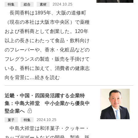
2024.10.25
特集
総合
素材
長岡香料は1895年、大阪の道修町
（現在の本社は大阪市中央区）で薬種
および香料商として創業した。120年
以上の長きにわたって食品・飲料向け
のフレーバーや、香水・化粧品などの
フレグランスの製造・販売を手掛けて
いる。香料に加えて、消費者の健康志
向を背景に…続きを読む
近畿・中国・四国発活躍する企業特
集：中島大祥堂 中小企業から優良中
堅企業へ
2024.10.25
菓子
特集
中島大祥堂は和洋菓子・クッキー・
カップデザートなどの開発、製造、販