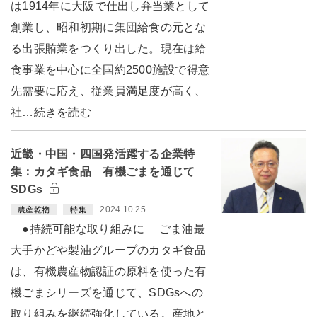
は1914年に大阪で仕出し弁当業として
創業し、昭和初期に集団給食の元とな
る出張賄業をつくり出した。現在は給
食事業を中心に全国約2500施設で得意
先需要に応え、従業員満足度が高く、
社…続きを読む
近畿・中国・四国発活躍する企業特
集：カタギ食品 有機ごまを通じて
SDGs
2024.10.25
農産乾物
特集
●持続可能な取り組みに ごま油最
大手かどや製油グループのカタギ食品
は、有機農産物認証の原料を使った有
機ごまシリーズを通じて、SDGsへの
取り組みを継続強化している。産地と