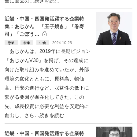
全に過去の…続きを読む
近畿・中国・四国発活躍する企業特
集：あじかん 「玉子焼き」「巻寿
司」「ごぼう…
2024.10.25
惣菜
特集
中食
あじかんは、2019年に長期ビジョン
「あじかんV30」を掲げ、その達成に
向けた取り組みを進めていたが、外部
環境の変化とともに、原料高、物価
高、円安の進行など、収益性の低下に
繋がる要因が顕在化してきた。この
先、成長投資に必要な利益を安定的に
創出し、さら…続きを読む
近畿・中国・四国発活躍する企業特