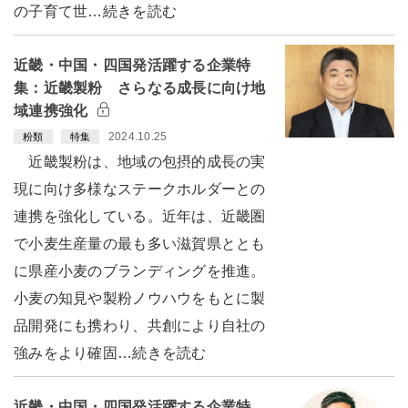
の子育て世…続きを読む
近畿・中国・四国発活躍する企業特
集：近畿製粉 さらなる成長に向け地
域連携強化
2024.10.25
粉類
特集
近畿製粉は、地域の包摂的成長の実
現に向け多様なステークホルダーとの
連携を強化している。近年は、近畿圏
で小麦生産量の最も多い滋賀県ととも
に県産小麦のブランディングを推進。
小麦の知見や製粉ノウハウをもとに製
品開発にも携わり、共創により自社の
強みをより確固…続きを読む
近畿・中国・四国発活躍する企業特