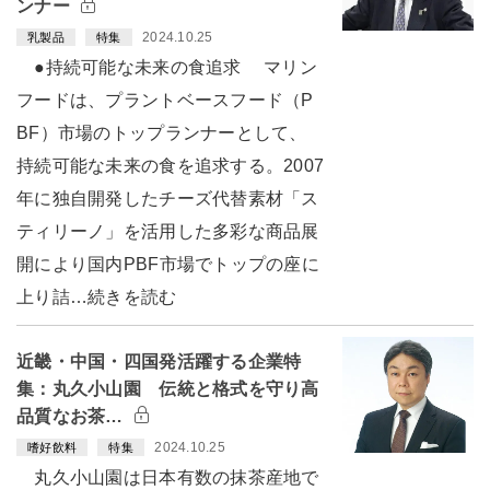
ンナー
2024.10.25
乳製品
特集
●持続可能な未来の食追求 マリン
フードは、プラントベースフード（P
BF）市場のトップランナーとして、
持続可能な未来の食を追求する。2007
年に独自開発したチーズ代替素材「ス
ティリーノ」を活用した多彩な商品展
開により国内PBF市場でトップの座に
上り詰…続きを読む
近畿・中国・四国発活躍する企業特
集：丸久小山園 伝統と格式を守り高
品質なお茶…
2024.10.25
嗜好飲料
特集
丸久小山園は日本有数の抹茶産地で