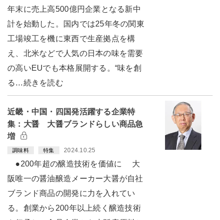
年末に売上高500億円企業となる新中
計を始動した。国内では25年冬の関東
工場竣工を機に東西で生産拠点を構
え、北米などで人気の日本の味を需要
の高いEUでも本格展開する。“味を創
る…続きを読む
近畿・中国・四国発活躍する企業特
集：大醤 大醤ブランドらしい商品急
増
2024.10.25
調味料
特集
●200年超の醸造技術を価値に 大
阪唯一の醤油醸造メーカー大醤が自社
ブランド商品の開発に力を入れてい
る。創業から200年以上続く醸造技術