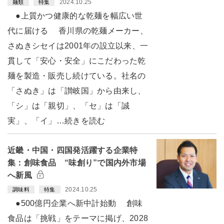
2024.10.25
麺類
特集
●上質かつ健康的な乾麺を幅広い世
代に届ける 香川県の乾麺メーカー、
さぬきシセイは2001年の設立以来、一
貫して「安心・安全」にこだわった乾
麺を製造・販売し続けている。社名の
「さぬき」は「讃岐国」から由来し、
「シ」は「親切」、「セ」は「誠
実」、「イ」…続きを読む
近畿・中国・四国発活躍する企業特
集：創味食品 “味創り”で国内外市場
へ新風
2024.10.25
調味料
特集
●500億円企業へ新中計始動 創味
食品は「挑戦」をテーマに掲げ、2028