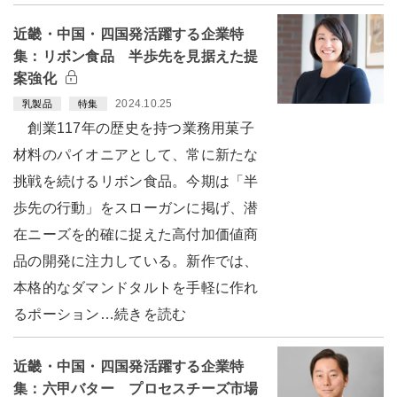
近畿・中国・四国発活躍する企業特
集：リボン食品 半歩先を見据えた提
案強化
2024.10.25
乳製品
特集
創業117年の歴史を持つ業務用菓子
材料のパイオニアとして、常に新たな
挑戦を続けるリボン食品。今期は「半
歩先の行動」をスローガンに掲げ、潜
在ニーズを的確に捉えた高付加価値商
品の開発に注力している。新作では、
本格的なダマンドタルトを手軽に作れ
るポーション…続きを読む
近畿・中国・四国発活躍する企業特
集：六甲バター プロセスチーズ市場