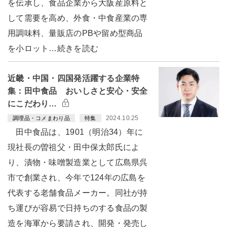
を伝承し、食品企業から大阪産原料と
して需要を高め、外食・中食産業の専
用調味料、量販店のPBや留め型商品
を小ロット…続きを読む
近畿・中国・四国発活躍する企業特
集：田中食品 おいしさと安心・安全
にこだわり…
2024.10.25
調理品・コメまわり品
特集
田中食品は、1901（明治34）年に
現社長の曽祖父・田中保太郎氏によ
り、漬物・味噌製造業として広島県呉
市で創業され、今年で124年の広島を
代表する老舗食品メーカー。同社が持
ち運びが容易で日持ちのする食品の製
造を海軍から要請され、開発・発売し