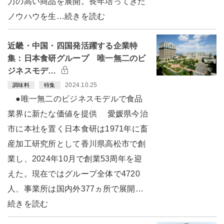
力の高い商品を展開。長年培ってきた
ノウハウを生…続きを読む
近畿・中国・四国発活躍する企業特
集：日本食研グループ 唯一無二のビ
ジネスモデ…
2024.10.25
調味料
特集
●唯一無二のビジネスモデルで食品
業界に新たな価値を提供 愛媛県今治
市に本社を置く日本食研は1971年に畜
産加工研究所として香川県高松市で創
業し、2024年10月で創業53周年を迎
えた。現在ではグループ全体で4720
人、事業所は国内外377ヵ所で展開…
続きを読む