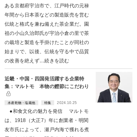
ある京都府宇治市で、江戸時代の元禄
年間から日本茶などの製造販売を営む
伝統と格式を兼ね備えた茶企業だ。園
祖の小山久治郎氏が宇治小倉の里で茶
の栽培と製造を手掛けたことが同社の
始まりで、以後、伝統を守る中で品質
の改善を絶えず…続きを読む
近畿・中国・四国発活躍する企業特
集：マルトモ 本物の鰹節にこだわり
2024.10.25
水産乾物・塩蔵他
特集
●和食文化の魅力を発信 マルトモ
は、1918（大正7）年に創業者・明関
友市氏によって、瀬戸内海で獲れる煮