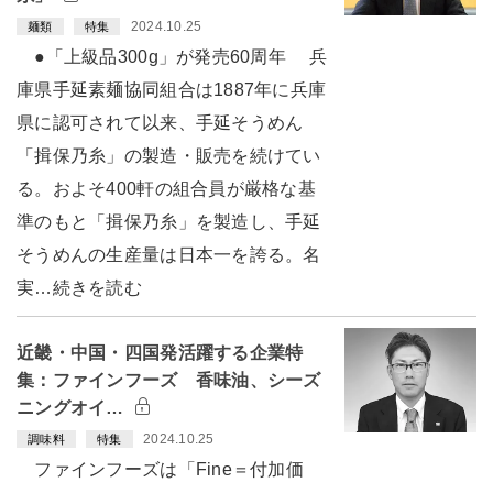
2024.10.25
麺類
特集
●「上級品300g」が発売60周年 兵
庫県手延素麺協同組合は1887年に兵庫
県に認可されて以来、手延そうめん
「揖保乃糸」の製造・販売を続けてい
る。およそ400軒の組合員が厳格な基
準のもと「揖保乃糸」を製造し、手延
そうめんの生産量は日本一を誇る。名
実…続きを読む
近畿・中国・四国発活躍する企業特
集：ファインフーズ 香味油、シーズ
ニングオイ…
2024.10.25
調味料
特集
ファインフーズは「Fine＝付加価