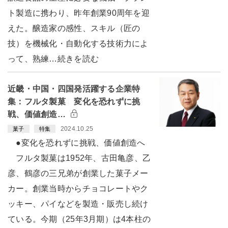
ト製造に携わり、昨年創業90周年を迎
えた。醸造家の感性、スキル（匠の
技）を機械化・自動化する技術力によ
って、熟練…続きを読む
近畿・中国・四国発活躍する企業特
集：フルタ製菓 変化を恐れずに挑
戦、価値創造…
2024.10.25
菓子
特集
●変化を恐れずに挑戦、価値創造へ
フルタ製菓は1952年、古田亀彦、乙
彦、鶴彦の三兄弟が創業した菓子メー
カー。創業当時からチョコレートやク
ッキー、パイなどを製造・販売し続け
ている。今期（25年3月期）は4本柱の