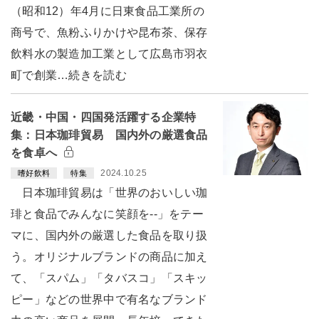
（昭和12）年4月に日東食品工業所の
商号で、魚粉ふりかけや昆布茶、保存
飲料水の製造加工業として広島市羽衣
町で創業…続きを読む
近畿・中国・四国発活躍する企業特
集：日本珈琲貿易 国内外の厳選食品
を食卓へ
2024.10.25
嗜好飲料
特集
日本珈琲貿易は「世界のおいしい珈
琲と食品でみんなに笑顔を--」をテー
マに、国内外の厳選した食品を取り扱
う。オリジナルブランドの商品に加え
て、「スパム」「タバスコ」「スキッ
ピー」などの世界中で有名なブランド