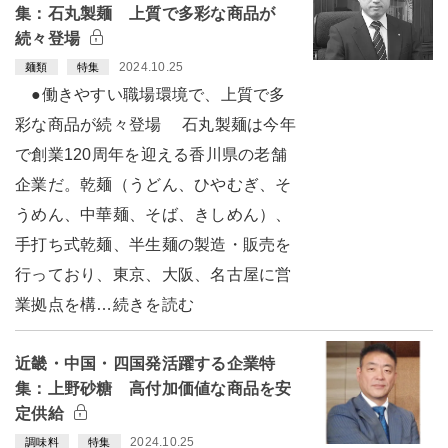
集：石丸製麺 上質で多彩な商品が
続々登場
2024.10.25
麺類
特集
●働きやすい職場環境で、上質で多
彩な商品が続々登場 石丸製麺は今年
で創業120周年を迎える香川県の老舗
企業だ。乾麺（うどん、ひやむぎ、そ
うめん、中華麺、そば、きしめん）、
手打ち式乾麺、半生麺の製造・販売を
行っており、東京、大阪、名古屋に営
業拠点を構…続きを読む
近畿・中国・四国発活躍する企業特
集：上野砂糖 高付加価値な商品を安
定供給
2024.10.25
調味料
特集