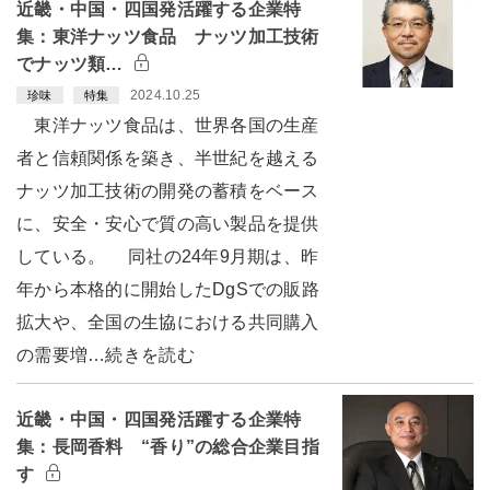
近畿・中国・四国発活躍する企業特
集：東洋ナッツ食品 ナッツ加工技術
でナッツ類…
2024.10.25
珍味
特集
東洋ナッツ食品は、世界各国の生産
者と信頼関係を築き、半世紀を越える
ナッツ加工技術の開発の蓄積をベース
に、安全・安心で質の高い製品を提供
している。 同社の24年9月期は、昨
年から本格的に開始したDgSでの販路
拡大や、全国の生協における共同購入
の需要増…続きを読む
近畿・中国・四国発活躍する企業特
集：長岡香料 “香り”の総合企業目指
す