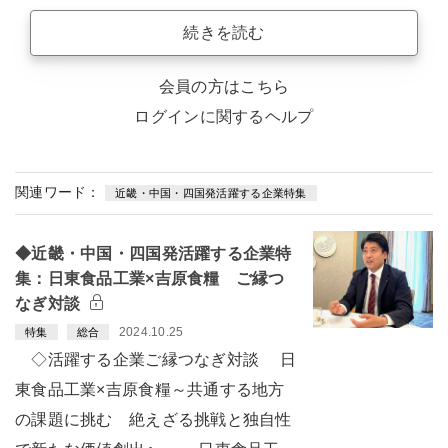
続きを読む
会員の方はこちら
ログインに関するヘルプ
関連ワード：
近畿・中国・四国発活躍する企業特集
◆近畿・中国・四国発活躍する企業特
集：日東食品工業×吉原食糧 ご縁つ
なぎ対談
2024.10.25
特集
総合
◇活躍する企業ご縁つなぎ対談 日
東食品工業×吉原食糧～共通する地方
の課題に挑む 絶えざる挑戦と独自性