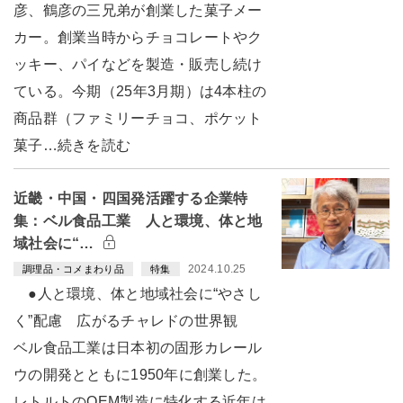
彦、鶴彦の三兄弟が創業した菓子メー
カー。創業当時からチョコレートやク
ッキー、パイなどを製造・販売し続け
ている。今期（25年3月期）は4本柱の
商品群（ファミリーチョコ、ポケット
菓子…続きを読む
近畿・中国・四国発活躍する企業特
集：ベル食品工業 人と環境、体と地
域社会に“…
2024.10.25
調理品・コメまわり品
特集
●人と環境、体と地域社会に“やさし
く”配慮 広がるチャレドの世界観
ベル食品工業は日本初の固形カレール
ウの開発とともに1950年に創業した。
レトルトのOEM製造に特化する近年は