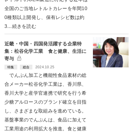
全国のご当地レトルトカレーを年間10
0種類以上開発し、保有レシピ数は約
3…続きを読む
近畿・中国・四国発活躍する企業特
集：松谷化学工業 食と健康、生活に
寄与
2024.10.25
特集
総合
でんぷん加工と機能性食品素材の総
合メーカー松谷化学工業は、香川県、
香川大学と産学官連携で研究を行う希
少糖アルロースのブランド確立を目指
し、さまざまな取組みを進めている。
基盤事業のでんぷんは、食品に加えて
工業用途の利用拡大を推進。食と健康