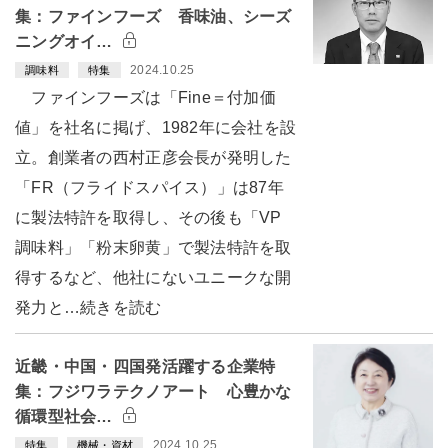
集：ファインフーズ 香味油、シーズ
ニングオイ…
2024.10.25
調味料
特集
ファインフーズは「Fine＝付加価
値」を社名に掲げ、1982年に会社を設
立。創業者の西村正彦会長が発明した
「FR（フライドスパイス）」は87年
に製法特許を取得し、その後も「VP
調味料」「粉末卵黄」で製法特許を取
得するなど、他社にないユニークな開
発力と…続きを読む
近畿・中国・四国発活躍する企業特
集：フジワラテクノアート 心豊かな
循環型社会…
2024.10.25
特集
機械・資材