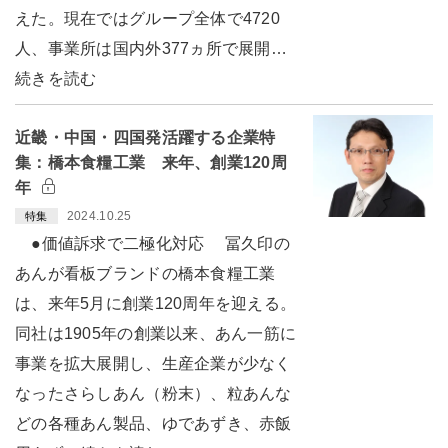
えた。現在ではグループ全体で4720
人、事業所は国内外377ヵ所で展開…
続きを読む
近畿・中国・四国発活躍する企業特
集：橋本食糧工業 来年、創業120周
年
2024.10.25
特集
●価値訴求で二極化対応 冨久印の
あんが看板ブランドの橋本食糧工業
は、来年5月に創業120周年を迎える。
同社は1905年の創業以来、あん一筋に
事業を拡大展開し、生産企業が少なく
なったさらしあん（粉末）、粒あんな
どの各種あん製品、ゆであずき、赤飯