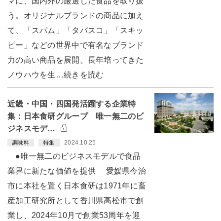
マに、国内外の厳選した食品を取り扱
う。オリジナルブランドの商品に加え
て、「スパム」「タバスコ」「スキッ
ピー」などの世界中で有名なブランド
力の高い商品を展開。長年培ってきた
ノウハウを生…続きを読む
近畿・中国・四国発活躍する企業特
集：日本食研グループ 唯一無二のビ
ジネスモデ…
2024.10.25
調味料
特集
●唯一無二のビジネスモデルで食品
業界に新たな価値を提供 愛媛県今治
市に本社を置く日本食研は1971年に畜
産加工研究所として香川県高松市で創
業し、2024年10月で創業53周年を迎