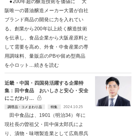
●200年超の醸造技術を価値に 大
阪唯一の醤油醸造メーカー大醤が自社
ブランド商品の開発に力を入れてい
る。創業から200年以上続く醸造技術
を伝承し、食品企業から大阪産原料と
して需要を高め、外食・中食産業の専
用調味料、量販店のPBや留め型商品
を小ロット…続きを読む
近畿・中国・四国発活躍する企業特
集：田中食品 おいしさと安心・安全
にこだわり…
2024.10.25
調理品・コメまわり品
特集
田中食品は、1901（明治34）年に
現社長の曽祖父・田中保太郎氏によ
り、漬物・味噌製造業として広島県呉