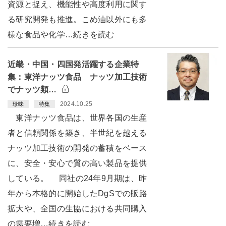
資源と捉え、機能性や高度利用に関す
る研究開発も推進。こめ油以外にも多
様な食品や化学…続きを読む
近畿・中国・四国発活躍する企業特
集：東洋ナッツ食品 ナッツ加工技術
でナッツ類…
2024.10.25
珍味
特集
東洋ナッツ食品は、世界各国の生産
者と信頼関係を築き、半世紀を越える
ナッツ加工技術の開発の蓄積をベース
に、安全・安心で質の高い製品を提供
している。 同社の24年9月期は、昨
年から本格的に開始したDgSでの販路
拡大や、全国の生協における共同購入
の需要増…続きを読む