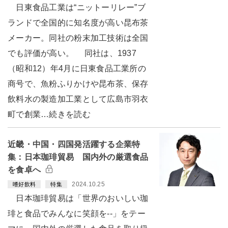
日東食品工業は“ニットーリレー”ブ
ランドで全国的に知名度が高い昆布茶
メーカー。同社の粉末加工技術は全国
でも評価が高い。 同社は、1937
（昭和12）年4月に日東食品工業所の
商号で、魚粉ふりかけや昆布茶、保存
飲料水の製造加工業として広島市羽衣
町で創業…続きを読む
近畿・中国・四国発活躍する企業特
集：日本珈琲貿易 国内外の厳選食品
を食卓へ
2024.10.25
嗜好飲料
特集
日本珈琲貿易は「世界のおいしい珈
琲と食品でみんなに笑顔を--」をテー