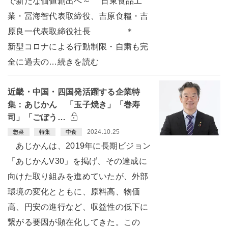
で新たな価値創出へ～ 日東食品工
業・冨海智代表取締役、吉原食糧・吉
原良一代表取締役社長 ＊
新型コロナによる行動制限・自粛も完
全に過去の…続きを読む
近畿・中国・四国発活躍する企業特
集：あじかん 「玉子焼き」「巻寿
司」「ごぼう…
2024.10.25
惣菜
特集
中食
あじかんは、2019年に長期ビジョン
「あじかんV30」を掲げ、その達成に
向けた取り組みを進めていたが、外部
環境の変化とともに、原料高、物価
高、円安の進行など、収益性の低下に
繋がる要因が顕在化してきた。この