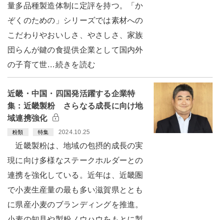
量多品種製造体制に定評を持つ。「か
ぞくのための」シリーズでは素材への
こだわりやおいしさ、やさしさ、家族
団らんが鍵の食提供企業として国内外
の子育て世…続きを読む
近畿・中国・四国発活躍する企業特
集：近畿製粉 さらなる成長に向け地
域連携強化
2024.10.25
粉類
特集
近畿製粉は、地域の包摂的成長の実
現に向け多様なステークホルダーとの
連携を強化している。近年は、近畿圏
で小麦生産量の最も多い滋賀県ととも
に県産小麦のブランディングを推進。
小麦の知見や製粉ノウハウをもとに製