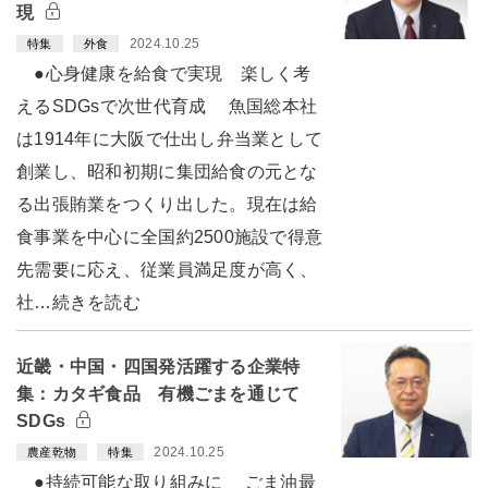
現
2024.10.25
特集
外食
●心身健康を給食で実現 楽しく考
えるSDGsで次世代育成 魚国総本社
は1914年に大阪で仕出し弁当業として
創業し、昭和初期に集団給食の元とな
る出張賄業をつくり出した。現在は給
食事業を中心に全国約2500施設で得意
先需要に応え、従業員満足度が高く、
社…続きを読む
近畿・中国・四国発活躍する企業特
集：カタギ食品 有機ごまを通じて
SDGs
2024.10.25
農産乾物
特集
●持続可能な取り組みに ごま油最