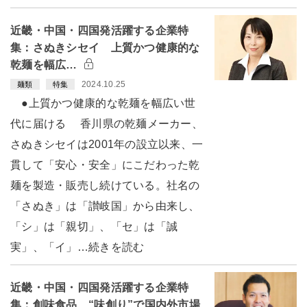
近畿・中国・四国発活躍する企業特
集：さぬきシセイ 上質かつ健康的な
乾麺を幅広…
2024.10.25
麺類
特集
●上質かつ健康的な乾麺を幅広い世
代に届ける 香川県の乾麺メーカー、
さぬきシセイは2001年の設立以来、一
貫して「安心・安全」にこだわった乾
麺を製造・販売し続けている。社名の
「さぬき」は「讃岐国」から由来し、
「シ」は「親切」、「セ」は「誠
実」、「イ」…続きを読む
近畿・中国・四国発活躍する企業特
集：創味食品 “味創り”で国内外市場