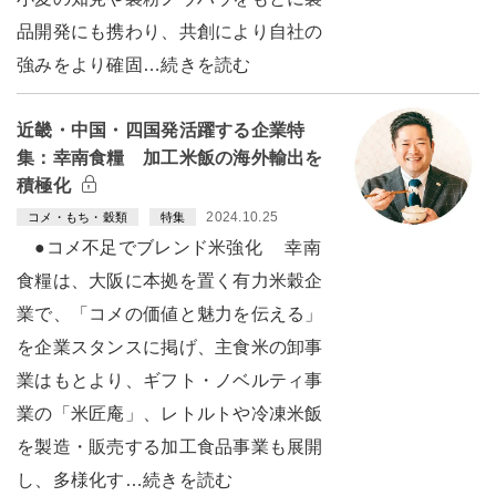
品開発にも携わり、共創により自社の
強みをより確固…続きを読む
近畿・中国・四国発活躍する企業特
集：幸南食糧 加工米飯の海外輸出を
積極化
2024.10.25
コメ・もち・穀類
特集
●コメ不足でブレンド米強化 幸南
食糧は、大阪に本拠を置く有力米穀企
業で、「コメの価値と魅力を伝える」
を企業スタンスに掲げ、主食米の卸事
業はもとより、ギフト・ノベルティ事
業の「米匠庵」、レトルトや冷凍米飯
を製造・販売する加工食品事業も展開
し、多様化す…続きを読む