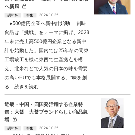
へ新風
2024.10.25
調味料
特集
●500億円企業へ新中計始動 創味
食品は「挑戦」をテーマに掲げ、2028
年末に売上高500億円企業となる新中
計を始動した。国内では25年冬の関東
工場竣工を機に東西で生産拠点を構
え、北米などで人気の日本の味を需要
の高いEUでも本格展開する。“味を創
る…続きを読む
近畿・中国・四国発活躍する企業特
集：大醤 大醤ブランドらしい商品急
増
2024.10.25
調味料
特集