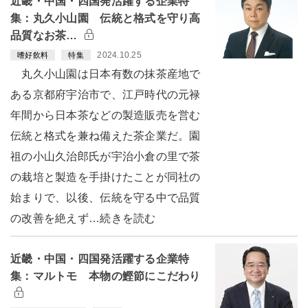
近畿・中国・四国発活躍する企業特
集：丸久小山園 伝統と格式を守り高
品質なお茶…
2024.10.25
嗜好飲料
特集
丸久小山園は日本有数の抹茶産地で
ある京都府宇治市で、江戸時代の元禄
年間から日本茶などの製造販売を営む
伝統と格式を兼ね備えた茶企業だ。園
祖の小山久治郎氏が宇治小倉の里で茶
の栽培と製造を手掛けたことが同社の
始まりで、以後、伝統を守る中で品質
の改善を絶えず…続きを読む
近畿・中国・四国発活躍する企業特
集：マルトモ 本物の鰹節にこだわり