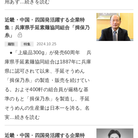
用あず…続きを読む
近畿・中国・四国発活躍する企業特
集：兵庫県手延素麺協同組合「揖保乃
糸」
2024.10.25
麺類
特集
●「上級品300g」が発売60周年 兵
庫県手延素麺協同組合は1887年に兵庫
県に認可されて以来、手延そうめん
「揖保乃糸」の製造・販売を続けてい
る。およそ400軒の組合員が厳格な基
準のもと「揖保乃糸」を製造し、手延
そうめんの生産量は日本一を誇る。名
実…続きを読む
近畿・中国・四国発活躍する企業特