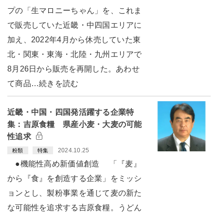
プの「生マロニーちゃん」を、これま
で販売していた近畿・中四国エリアに
加え、2022年4月から休売していた東
北・関東・東海・北陸・九州エリアで
8月26日から販売を再開した。あわせ
て商品…続きを読む
近畿・中国・四国発活躍する企業特
集：吉原食糧 県産小麦・大麦の可能
性追求
2024.10.25
粉類
特集
●機能性高め新価値創造 「『麦』
から『食』を創造する企業」をミッシ
ョンとし、製粉事業を通じて麦の新た
な可能性を追求する吉原食糧。うどん