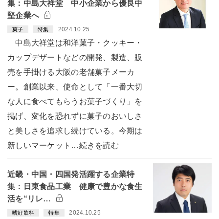
集：中島大祥堂 中小企業から優良中
堅企業へ
2024.10.25
菓子
特集
中島大祥堂は和洋菓子・クッキー・
カップデザートなどの開発、製造、販
売を手掛ける大阪の老舗菓子メーカ
ー。創業以来、使命として「一番大切
な人に食べてもらうお菓子づくり」を
掲げ、変化を恐れずに菓子のおいしさ
と美しさを追求し続けている。今期は
新しいマーケット…続きを読む
近畿・中国・四国発活躍する企業特
集：日東食品工業 健康で豊かな食生
活を“リレ…
2024.10.25
嗜好飲料
特集