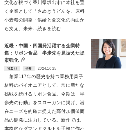
文化が根づく香川県坂出市に本社を置
く企業として「さぬきうどんを、原料
小麦粉の開発・供給と食文化の両面か
ら支え、未来…続きを読む
近畿・中国・四国発活躍する企業特
集：リボン食品 半歩先を見据えた提
案強化
2024.10.25
乳製品
特集
創業117年の歴史を持つ業務用菓子
材料のパイオニアとして、常に新たな
挑戦を続けるリボン食品。今期は「半
歩先の行動」をスローガンに掲げ、潜
在ニーズを的確に捉えた高付加価値商
品の開発に注力している。新作では、
本格的なダマンドタルトを手軽に作れ