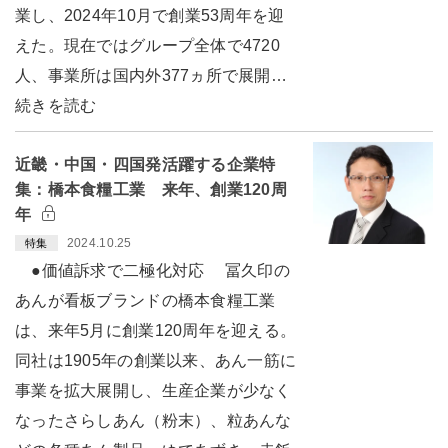
業し、2024年10月で創業53周年を迎
えた。現在ではグループ全体で4720
人、事業所は国内外377ヵ所で展開…
続きを読む
近畿・中国・四国発活躍する企業特
集：橋本食糧工業 来年、創業120周
年
2024.10.25
特集
●価値訴求で二極化対応 冨久印の
あんが看板ブランドの橋本食糧工業
は、来年5月に創業120周年を迎える。
同社は1905年の創業以来、あん一筋に
事業を拡大展開し、生産企業が少なく
なったさらしあん（粉末）、粒あんな