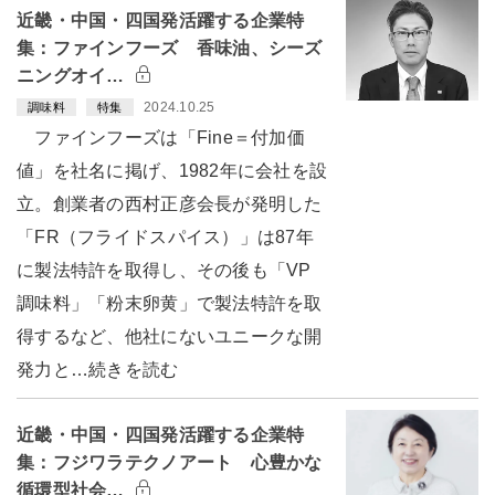
近畿・中国・四国発活躍する企業特
集：ファインフーズ 香味油、シーズ
ニングオイ…
2024.10.25
調味料
特集
ファインフーズは「Fine＝付加価
値」を社名に掲げ、1982年に会社を設
立。創業者の西村正彦会長が発明した
「FR（フライドスパイス）」は87年
に製法特許を取得し、その後も「VP
調味料」「粉末卵黄」で製法特許を取
得するなど、他社にないユニークな開
発力と…続きを読む
近畿・中国・四国発活躍する企業特
集：フジワラテクノアート 心豊かな
循環型社会…