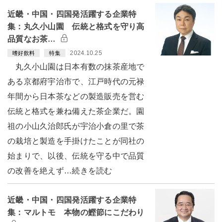
近畿・中国・四国発活躍する企業特
集：丸久小山園 伝統と格式を守り高
品質なお茶…
2024.10.25
嗜好飲料
特集
丸久小山園は日本有数の抹茶産地で
ある京都府宇治市で、江戸時代の元禄
年間から日本茶などの製造販売を営む
伝統と格式を兼ね備えた茶企業だ。園
祖の小山久治郎氏が宇治小倉の里で茶
の栽培と製造を手掛けたことが同社の
始まりで、以後、伝統を守る中で品質
の改善を絶えず…続きを読む
近畿・中国・四国発活躍する企業特
集：マルトモ 本物の鰹節にこだわり