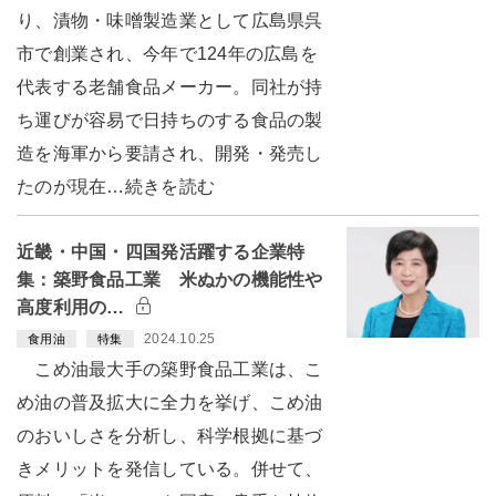
り、漬物・味噌製造業として広島県呉
市で創業され、今年で124年の広島を
代表する老舗食品メーカー。同社が持
ち運びが容易で日持ちのする食品の製
造を海軍から要請され、開発・発売し
たのが現在…続きを読む
近畿・中国・四国発活躍する企業特
集：築野食品工業 米ぬかの機能性や
高度利用の…
2024.10.25
食用油
特集
こめ油最大手の築野食品工業は、こ
め油の普及拡大に全力を挙げ、こめ油
のおいしさを分析し、科学根拠に基づ
きメリットを発信している。併せて、