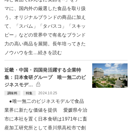
マに、国内外の厳選した食品を取り扱
う。オリジナルブランドの商品に加え
て、「スパム」「タバスコ」「スキッ
ピー」などの世界中で有名なブランド
力の高い商品を展開。長年培ってきた
ノウハウを生…続きを読む
近畿・中国・四国発活躍する企業特
集：日本食研グループ 唯一無二のビ
ジネスモデ…
2024.10.25
調味料
特集
●唯一無二のビジネスモデルで食品
業界に新たな価値を提供 愛媛県今治
市に本社を置く日本食研は1971年に畜
産加工研究所として香川県高松市で創