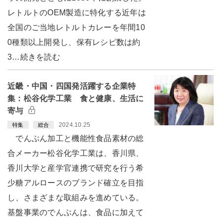
レトルトのOEM製造に特化する近年は
全国のご当地レトルトカレーを年間10
0種類以上開発し、保有レシピ数は約
3…続きを読む
近畿・中国・四国発活躍する企業特
集：松谷化学工業 食と健康、生活に
寄与
2024.10.25
特集
総合
でんぷん加工と機能性食品素材の総
合メーカー松谷化学工業は、香川県、
香川大学と産学官連携で研究を行う希
少糖アルロースのブランド確立を目指
し、さまざまな取組みを進めている。
基盤事業のでんぷんは、食品に加えて