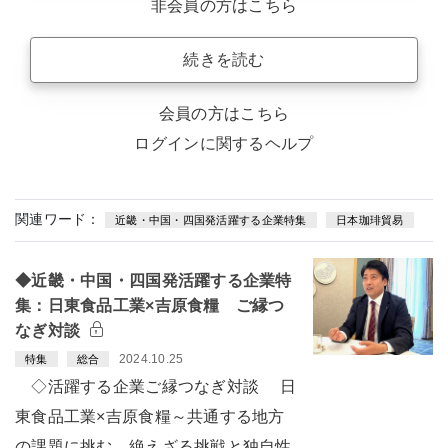
非会員の方はこちら
続きを読む
会員の方はこちら
ログインに関するヘルプ
関連ワード：
近畿・中国・四国発活躍する企業特集
日本珈琲貿易
◆近畿・中国・四国発活躍する企業特
集：日東食品工業×吉原食糧 ご縁つ
なぎ対談
2024.10.25
特集
総合
◇活躍する企業ご縁つなぎ対談 日
東食品工業×吉原食糧～共通する地方
の課題に挑む 絶えざる挑戦と独自性