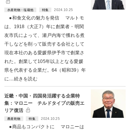
2024.10.25
水産乾物・塩蔵他
特集
●和食文化の魅力を発信 マルトモ
は、1918（大正7）年に創業者・明関
友市氏によって、瀬戸内海で獲れる煮
干しなどを削って販売する会社として
現在本社のある愛媛県伊予市で創業さ
れた。創業して105年以上となる愛媛
県を代表する企業だ。64（昭和39）年
に…続きを読む
近畿・中国・四国発活躍する企業特
集：マロニー チルドタイプの販売エ
リア復活
2024.10.25
農産乾物
特集
●商品もコンパクトに マロニーは