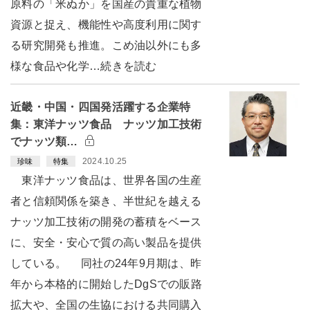
原料の「米ぬか」を国産の貴重な植物
資源と捉え、機能性や高度利用に関す
る研究開発も推進。こめ油以外にも多
様な食品や化学…続きを読む
近畿・中国・四国発活躍する企業特
集：東洋ナッツ食品 ナッツ加工技術
でナッツ類…
2024.10.25
珍味
特集
東洋ナッツ食品は、世界各国の生産
者と信頼関係を築き、半世紀を越える
ナッツ加工技術の開発の蓄積をベース
に、安全・安心で質の高い製品を提供
している。 同社の24年9月期は、昨
年から本格的に開始したDgSでの販路
拡大や、全国の生協における共同購入