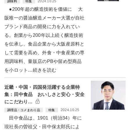
2024.10.25
調味料
特集
●200年超の醸造技術を価値に 大
阪唯一の醤油醸造メーカー大醤が自社
ブランド商品の開発に力を入れてい
る。創業から200年以上続く醸造技術
を伝承し、食品企業から大阪産原料と
して需要を高め、外食・中食産業の専
用調味料、量販店のPBや留め型商品
を小ロット…続きを読む
近畿・中国・四国発活躍する企業特
集：田中食品 おいしさと安心・安全
にこだわり…
2024.10.25
調理品・コメまわり品
特集
田中食品は、1901（明治34）年に
現社長の曽祖父・田中保太郎氏によ