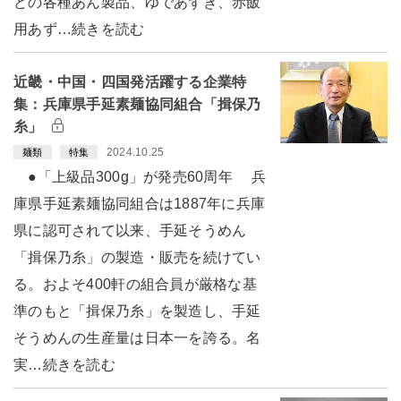
どの各種あん製品、ゆであずき、赤飯
用あず…続きを読む
近畿・中国・四国発活躍する企業特
集：兵庫県手延素麺協同組合「揖保乃
糸」
2024.10.25
麺類
特集
●「上級品300g」が発売60周年 兵
庫県手延素麺協同組合は1887年に兵庫
県に認可されて以来、手延そうめん
「揖保乃糸」の製造・販売を続けてい
る。およそ400軒の組合員が厳格な基
準のもと「揖保乃糸」を製造し、手延
そうめんの生産量は日本一を誇る。名
実…続きを読む