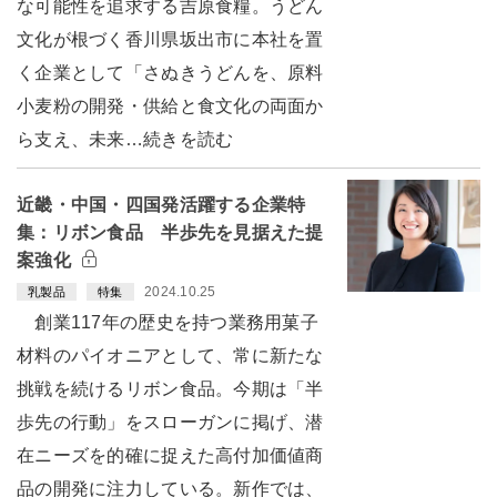
な可能性を追求する吉原食糧。うどん
文化が根づく香川県坂出市に本社を置
く企業として「さぬきうどんを、原料
小麦粉の開発・供給と食文化の両面か
ら支え、未来…続きを読む
近畿・中国・四国発活躍する企業特
集：リボン食品 半歩先を見据えた提
案強化
2024.10.25
乳製品
特集
創業117年の歴史を持つ業務用菓子
材料のパイオニアとして、常に新たな
挑戦を続けるリボン食品。今期は「半
歩先の行動」をスローガンに掲げ、潜
在ニーズを的確に捉えた高付加価値商
品の開発に注力している。新作では、