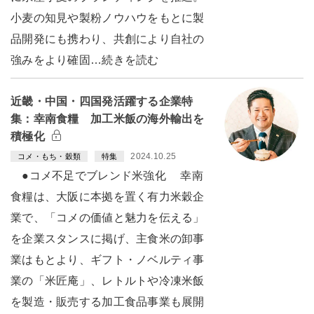
小麦の知見や製粉ノウハウをもとに製
品開発にも携わり、共創により自社の
強みをより確固…続きを読む
近畿・中国・四国発活躍する企業特
集：幸南食糧 加工米飯の海外輸出を
積極化
2024.10.25
コメ・もち・穀類
特集
●コメ不足でブレンド米強化 幸南
食糧は、大阪に本拠を置く有力米穀企
業で、「コメの価値と魅力を伝える」
を企業スタンスに掲げ、主食米の卸事
業はもとより、ギフト・ノベルティ事
業の「米匠庵」、レトルトや冷凍米飯
を製造・販売する加工食品事業も展開