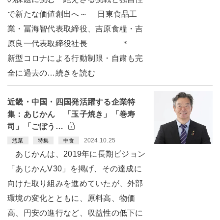
で新たな価値創出へ～ 日東食品工
業・冨海智代表取締役、吉原食糧・吉
原良一代表取締役社長 ＊
新型コロナによる行動制限・自粛も完
全に過去の…続きを読む
近畿・中国・四国発活躍する企業特
集：あじかん 「玉子焼き」「巻寿
司」「ごぼう…
2024.10.25
惣菜
特集
中食
あじかんは、2019年に長期ビジョン
「あじかんV30」を掲げ、その達成に
向けた取り組みを進めていたが、外部
環境の変化とともに、原料高、物価
高、円安の進行など、収益性の低下に