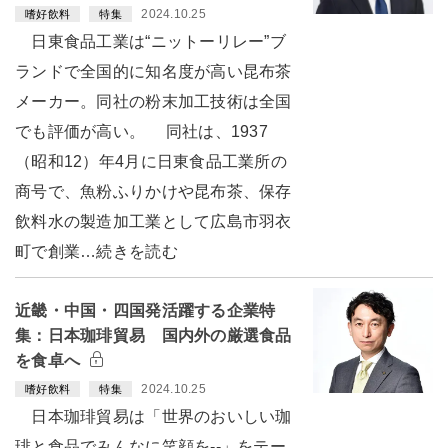
2024.10.25
嗜好飲料
特集
日東食品工業は“ニットーリレー”ブ
ランドで全国的に知名度が高い昆布茶
メーカー。同社の粉末加工技術は全国
でも評価が高い。 同社は、1937
（昭和12）年4月に日東食品工業所の
商号で、魚粉ふりかけや昆布茶、保存
飲料水の製造加工業として広島市羽衣
町で創業…続きを読む
近畿・中国・四国発活躍する企業特
集：日本珈琲貿易 国内外の厳選食品
を食卓へ
2024.10.25
嗜好飲料
特集
日本珈琲貿易は「世界のおいしい珈
琲と食品でみんなに笑顔を--」をテー