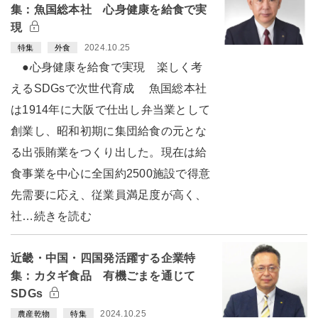
集：魚国総本社 心身健康を給食で実
現
2024.10.25
特集
外食
●心身健康を給食で実現 楽しく考
えるSDGsで次世代育成 魚国総本社
は1914年に大阪で仕出し弁当業として
創業し、昭和初期に集団給食の元とな
る出張賄業をつくり出した。現在は給
食事業を中心に全国約2500施設で得意
先需要に応え、従業員満足度が高く、
社…続きを読む
近畿・中国・四国発活躍する企業特
集：カタギ食品 有機ごまを通じて
SDGs
2024.10.25
農産乾物
特集