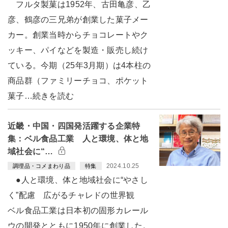
フルタ製菓は1952年、古田亀彦、乙
彦、鶴彦の三兄弟が創業した菓子メー
カー。創業当時からチョコレートやク
ッキー、パイなどを製造・販売し続け
ている。今期（25年3月期）は4本柱の
商品群（ファミリーチョコ、ポケット
菓子…続きを読む
近畿・中国・四国発活躍する企業特
集：ベル食品工業 人と環境、体と地
域社会に“…
2024.10.25
調理品・コメまわり品
特集
●人と環境、体と地域社会に“やさし
く”配慮 広がるチャレドの世界観
ベル食品工業は日本初の固形カレール
ウの開発とともに1950年に創業した。