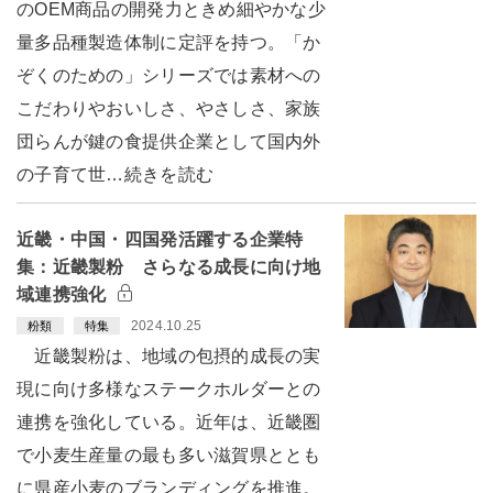
のOEM商品の開発力ときめ細やかな少
量多品種製造体制に定評を持つ。「か
ぞくのための」シリーズでは素材への
こだわりやおいしさ、やさしさ、家族
団らんが鍵の食提供企業として国内外
の子育て世…続きを読む
近畿・中国・四国発活躍する企業特
集：近畿製粉 さらなる成長に向け地
域連携強化
2024.10.25
粉類
特集
近畿製粉は、地域の包摂的成長の実
現に向け多様なステークホルダーとの
連携を強化している。近年は、近畿圏
で小麦生産量の最も多い滋賀県ととも
に県産小麦のブランディングを推進。