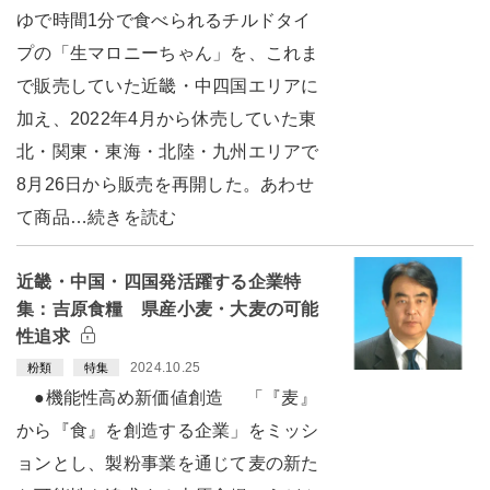
ゆで時間1分で食べられるチルドタイ
プの「生マロニーちゃん」を、これま
で販売していた近畿・中四国エリアに
加え、2022年4月から休売していた東
北・関東・東海・北陸・九州エリアで
8月26日から販売を再開した。あわせ
て商品…続きを読む
近畿・中国・四国発活躍する企業特
集：吉原食糧 県産小麦・大麦の可能
性追求
2024.10.25
粉類
特集
●機能性高め新価値創造 「『麦』
から『食』を創造する企業」をミッシ
ョンとし、製粉事業を通じて麦の新た