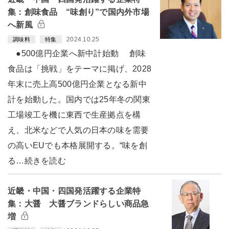
集：創味食品 “味創り”で国内外市場
へ新風
2024.10.25
調味料
特集
●500億円企業へ新中計始動 創味
食品は「挑戦」をテーマに掲げ、2028
年末に売上高500億円企業となる新中
計を始動した。国内では25年冬の関東
工場竣工を機に東西で生産拠点を構
え、北米などで人気の日本の味を需要
の高いEUでも本格展開する。“味を創
る…続きを読む
近畿・中国・四国発活躍する企業特
集：大醤 大醤ブランドらしい商品急
増