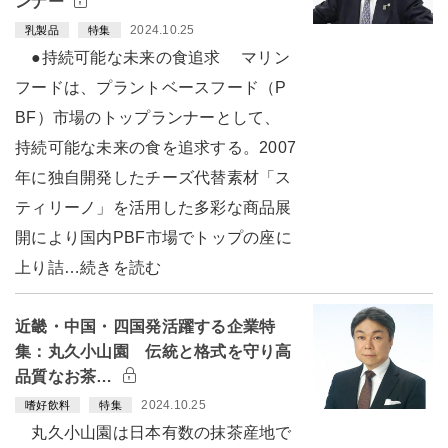
ンナー
2024.10.25
乳製品
特集
●持続可能な未来の食追求 マリン
フードは、プラントベースフード（P
BF）市場のトップランナーとして、
持続可能な未来の食を追求する。2007
年に独自開発したチーズ代替素材「ス
ティリーノ」を活用した多彩な商品展
開により国内PBF市場でトップの座に
上り詰…続きを読む
近畿・中国・四国発活躍する企業特
集：丸久小山園 伝統と格式を守り高
品質なお茶…
2024.10.25
嗜好飲料
特集
丸久小山園は日本有数の抹茶産地で