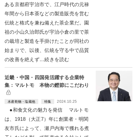
ある京都府宇治市で、江戸時代の元禄
年間から日本茶などの製造販売を営む
伝統と格式を兼ね備えた茶企業だ。園
祖の小山久治郎氏が宇治小倉の里で茶
の栽培と製造を手掛けたことが同社の
始まりで、以後、伝統を守る中で品質
の改善を絶えず…続きを読む
近畿・中国・四国発活躍する企業特
集：マルトモ 本物の鰹節にこだわり
2024.10.25
水産乾物・塩蔵他
特集
●和食文化の魅力を発信 マルトモ
は、1918（大正7）年に創業者・明関
友市氏によって、瀬戸内海で獲れる煮