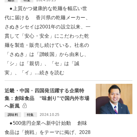
●上質かつ健康的な乾麺を幅広い世
代に届ける 香川県の乾麺メーカー、
さぬきシセイは2001年の設立以来、一
貫して「安心・安全」にこだわった乾
麺を製造・販売し続けている。社名の
「さぬき」は「讃岐国」から由来し、
「シ」は「親切」、「セ」は「誠
実」、「イ」…続きを読む
近畿・中国・四国発活躍する企業特
集：創味食品 “味創り”で国内外市場
へ新風
2024.10.25
調味料
特集
●500億円企業へ新中計始動 創味
食品は「挑戦」をテーマに掲げ、2028