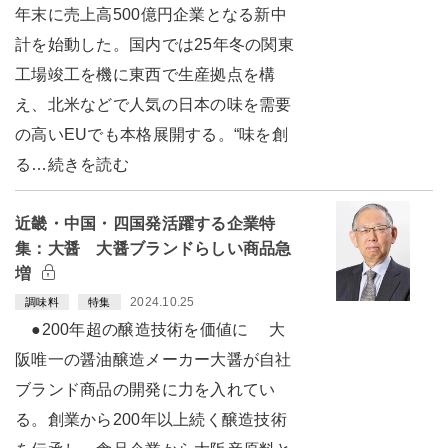
年末に売上高500億円企業となる新中
計を始動した。国内では25年冬の関東
工場竣工を機に東西で生産拠点を構
え、北米などで人気の日本の味を需要
の高いEUでも本格展開する。“味を創
る…続きを読む
近畿・中国・四国発活躍する企業特
集：大醤 大醤ブランドらしい商品急
増
2024.10.25
調味料
特集
●200年超の醸造技術を価値に 大
阪唯一の醤油醸造メーカー大醤が自社
ブランド商品の開発に力を入れてい
る。創業から200年以上続く醸造技術