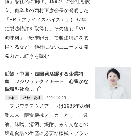
値」を社名に掲げ、1982年に会社を設
立。創業者の西村正彦会長が発明した
「FR（フライドスパイス）」は87年
に製法特許を取得し、その後も「VP
調味料」「粉末卵黄」で製法特許を取
得するなど、他社にないユニークな開
発力と…続きを読む
近畿・中国・四国発活躍する企業特
集：フジワラテクノアート 心豊かな
循環型社会…
2024.10.25
特集
機械・資材
フジワラテクノアートは1933年の創
業以来、醸造機械メーカーとして、醤
油、味噌、清酒、焼酎、みりんなどの
醸造食品の生産に必要な機械・プラン