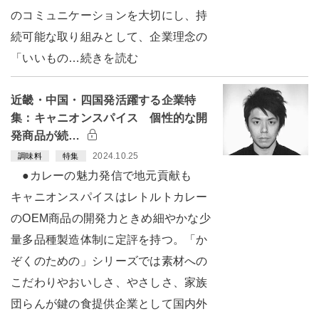
のコミュニケーションを大切にし、持
続可能な取り組みとして、企業理念の
「いいもの…続きを読む
近畿・中国・四国発活躍する企業特
集：キャニオンスパイス 個性的な開
発商品が続…
2024.10.25
調味料
特集
●カレーの魅力発信で地元貢献も
キャニオンスパイスはレトルトカレー
のOEM商品の開発力ときめ細やかな少
量多品種製造体制に定評を持つ。「か
ぞくのための」シリーズでは素材への
こだわりやおいしさ、やさしさ、家族
団らんが鍵の食提供企業として国内外