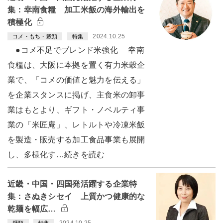
集：幸南食糧 加工米飯の海外輸出を
積極化
2024.10.25
コメ・もち・穀類
特集
●コメ不足でブレンド米強化 幸南
食糧は、大阪に本拠を置く有力米穀企
業で、「コメの価値と魅力を伝える」
を企業スタンスに掲げ、主食米の卸事
業はもとより、ギフト・ノベルティ事
業の「米匠庵」、レトルトや冷凍米飯
を製造・販売する加工食品事業も展開
し、多様化す…続きを読む
近畿・中国・四国発活躍する企業特
集：さぬきシセイ 上質かつ健康的な
乾麺を幅広…
2024.10.25
麺類
特集