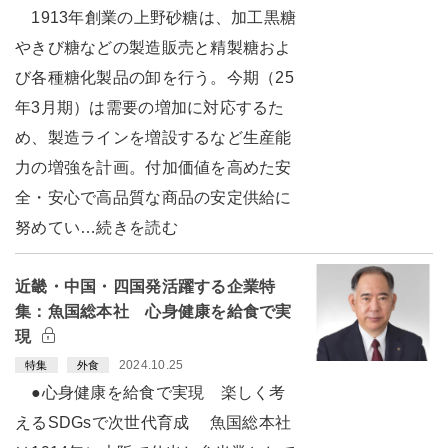
1913年創業の上野砂糖は、加工黒糖
やきび糖などの製造販売と精製糖およ
び各種糖化製品の卸を行う。今期（25
年3月期）は需要の増加に対応するた
め、製造ラインを増設するなど生産能
力の増強を計画。付加価値を高めた安
全・安心で高品質な商品の安定供給に
努めてい…続きを読む
近畿・中国・四国発活躍する企業特
集：魚国総本社 心身健康を給食で実
現
2024.10.25
特集
外食
●心身健康を給食で実現 楽しく考
えるSDGsで次世代育成 魚国総本社