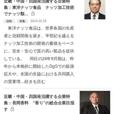
近畿・中国・四国発活躍する企業特
集：東洋ナッツ食品 ナッツ加工技術
でナッツ類…
2024.10.25
珍味
特集
東洋ナッツ食品は、世界各国の生産
者と信頼関係を築き、半世紀を越える
ナッツ加工技術の開発の蓄積をベース
に、安全・安心で質の高い製品を提供
している。 同社の24年9月期は、昨
年から本格的に開始したDgSでの販路
拡大や、全国の生協における共同購入
の需要増…続きを読む
近畿・中国・四国発活躍する企業特
集：長岡香料 “香り”の総合企業目指
す