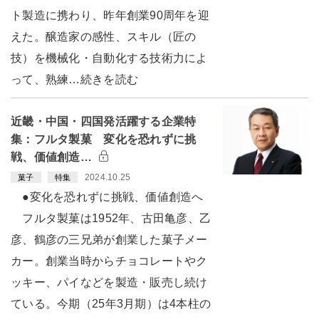
ト製造に携わり、昨年創業90周年を迎
えた。醸造家の感性、スキル（匠の
技）を機械化・自動化する技術力によ
って、熟練…続きを読む
近畿・中国・四国発活躍する企業特
集：フルタ製菓 変化を恐れずに挑
戦、価値創造…
2024.10.25
菓子
特集
●変化を恐れずに挑戦、価値創造へ
フルタ製菓は1952年、古田亀彦、乙
彦、鶴彦の三兄弟が創業した菓子メー
カー。創業当時からチョコレートやク
ッキー、パイなどを製造・販売し続け
ている。今期（25年3月期）は4本柱の