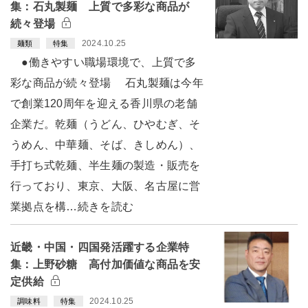
集：石丸製麺 上質で多彩な商品が
続々登場
2024.10.25
麺類
特集
●働きやすい職場環境で、上質で多
彩な商品が続々登場 石丸製麺は今年
で創業120周年を迎える香川県の老舗
企業だ。乾麺（うどん、ひやむぎ、そ
うめん、中華麺、そば、きしめん）、
手打ち式乾麺、半生麺の製造・販売を
行っており、東京、大阪、名古屋に営
業拠点を構…続きを読む
近畿・中国・四国発活躍する企業特
集：上野砂糖 高付加価値な商品を安
定供給
2024.10.25
調味料
特集