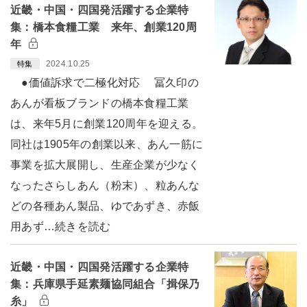
近畿・中国・四国発活躍する企業特
集：橋本食糧工業 来年、創業120周
年
2024.10.25
特集
●価値訴求で二極化対応 冨久印の
あんが看板ブランドの橋本食糧工業
は、来年5月に創業120周年を迎える。
同社は1905年の創業以来、あん一筋に
事業を拡大展開し、生産企業が少なく
なったさらしあん（粉末）、粒あんな
どの各種あん製品、ゆであずき、赤飯
用あず…続きを読む
近畿・中国・四国発活躍する企業特
集：兵庫県手延素麺協同組合「揖保乃
糸」