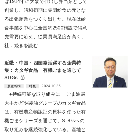
は1914年に大阪で仕出し弁当業として
創業し、昭和初期に集団給食の元とな
る出張賄業をつくり出した。現在は給
食事業を中心に全国約2500施設で得意
先需要に応え、従業員満足度が高く、
社…続きを読む
近畿・中国・四国発活躍する企業特
集：カタギ食品 有機ごまを通じて
SDGs
2024.10.25
農産乾物
特集
●持続可能な取り組みに ごま油最
大手かどや製油グループのカタギ食品
は、有機農産物認証の原料を使った有
機ごまシリーズを通じて、SDGsへの
取り組みを継続強化している。産地と