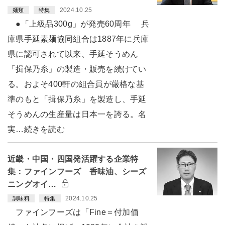
2024.10.25
麺類
特集
●「上級品300g」が発売60周年 兵
庫県手延素麺協同組合は1887年に兵庫
県に認可されて以来、手延そうめん
「揖保乃糸」の製造・販売を続けてい
る。およそ400軒の組合員が厳格な基
準のもと「揖保乃糸」を製造し、手延
そうめんの生産量は日本一を誇る。名
実…続きを読む
近畿・中国・四国発活躍する企業特
集：ファインフーズ 香味油、シーズ
ニングオイ…
2024.10.25
調味料
特集
ファインフーズは「Fine＝付加価