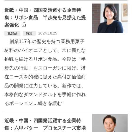
近畿・中国・四国発活躍する企業特
集：リボン食品 半歩先を見据えた提
案強化
2024.10.25
乳製品
特集
創業117年の歴史を持つ業務用菓子
材料のパイオニアとして、常に新たな
挑戦を続けるリボン食品。今期は「半
歩先の行動」をスローガンに掲げ、潜
在ニーズを的確に捉えた高付加価値商
品の開発に注力している。新作では、
本格的なダマンドタルトを手軽に作れ
るポーション…続きを読む
近畿・中国・四国発活躍する企業特
集：六甲バター プロセスチーズ市場