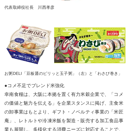
代表取締役社長 川西孝彦
お粥DELI「豆板醤のピリッと玉子粥」（左）と「わさび巻き」
●コメ不足でブレンド米強化
幸南食糧は、大阪に本拠を置く有力米穀企業で、「コメ
の価値と魅力を伝える」を企業スタンスに掲げ、主食米
の卸事業はもとより、ギフト・ノベルティ事業の「米匠
庵」、レトルトや冷凍米飯を製造・販売する加工食品事
業も展開し、多様化する消費ニーズに対応することで、