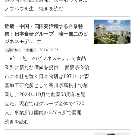
ノウハウを生…続きを読む
近畿・中国・四国発活躍する企業特
集：日本食研グループ 唯一無二のビ
ジネスモデ…
2024.10.25
調味料
特集
●唯一無二のビジネスモデルで食品
業界に新たな価値を提供 愛媛県今治
市に本社を置く日本食研は1971年に畜
産加工研究所として香川県高松市で創
業し、2024年10月で創業53周年を迎
えた。現在ではグループ全体で4720
人、事業所は国内外377ヵ所で展開…
続きを読む