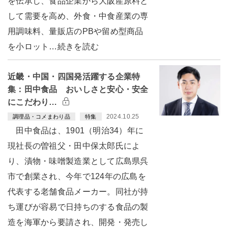
を伝承し、食品企業から大阪産原料と
して需要を高め、外食・中食産業の専
用調味料、量販店のPBや留め型商品
を小ロット…続きを読む
近畿・中国・四国発活躍する企業特
集：田中食品 おいしさと安心・安全
にこだわり…
2024.10.25
調理品・コメまわり品
特集
田中食品は、1901（明治34）年に
現社長の曽祖父・田中保太郎氏によ
り、漬物・味噌製造業として広島県呉
市で創業され、今年で124年の広島を
代表する老舗食品メーカー。同社が持
ち運びが容易で日持ちのする食品の製
造を海軍から要請され、開発・発売し