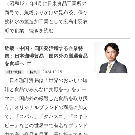
（昭和12）年4月に日東食品工業所の
商号で、魚粉ふりかけや昆布茶、保存
飲料水の製造加工業として広島市羽衣
町で創業…続きを読む
近畿・中国・四国発活躍する企業特
集：日本珈琲貿易 国内外の厳選食品
を食卓へ
2024.10.25
嗜好飲料
特集
日本珈琲貿易は「世界のおいしい珈
琲と食品でみんなに笑顔を--」をテー
マに、国内外の厳選した食品を取り扱
う。オリジナルブランドの商品に加え
て、「スパム」「タバスコ」「スキッ
ピー」などの世界中で有名なブランド
力の高い商品を展開。長年培ってきた