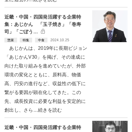
近畿・中国・四国発活躍する企業特
集：あじかん 「玉子焼き」「巻寿
司」「ごぼう…
2024.10.25
惣菜
特集
中食
あじかんは、2019年に長期ビジョン
「あじかんV30」を掲げ、その達成に
向けた取り組みを進めていたが、外部
環境の変化とともに、原料高、物価
高、円安の進行など、収益性の低下に
繋がる要因が顕在化してきた。この
先、成長投資に必要な利益を安定的に
創出し、さら…続きを読む
近畿・中国・四国発活躍する企業特