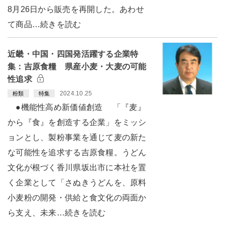
8月26日から販売を再開した。あわせ
て商品…続きを読む
近畿・中国・四国発活躍する企業特
集：吉原食糧 県産小麦・大麦の可能
性追求
2024.10.25
粉類
特集
●機能性高め新価値創造 「『麦』
から『食』を創造する企業」をミッシ
ョンとし、製粉事業を通じて麦の新た
な可能性を追求する吉原食糧。うどん
文化が根づく香川県坂出市に本社を置
く企業として「さぬきうどんを、原料
小麦粉の開発・供給と食文化の両面か
ら支え、未来…続きを読む