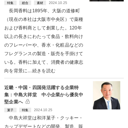
2024.10.25
特集
総合
素材
長岡香料は1895年、大阪の道修町
（現在の本社は大阪市中央区）で薬種
および香料商として創業した。120年
以上の長きにわたって食品・飲料向け
のフレーバーや、香水・化粧品などの
フレグランスの製造・販売を手掛けて
いる。香料に加えて、消費者の健康志
向を背景に…続きを読む
近畿・中国・四国発活躍する企業特
集：中島大祥堂 中小企業から優良中
堅企業へ
2024.10.25
菓子
特集
中島大祥堂は和洋菓子・クッキー・
カップデザートなどの開発、製造、販