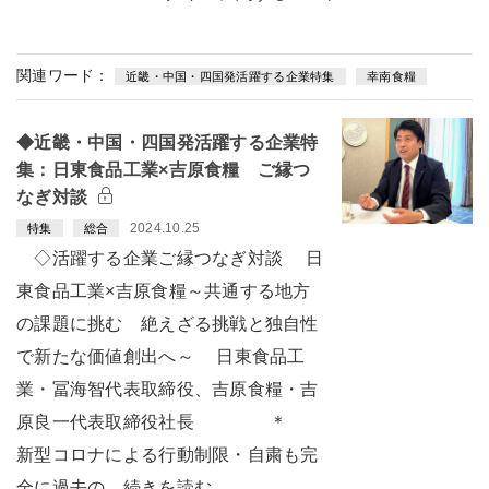
関連ワード：
近畿・中国・四国発活躍する企業特集
幸南食糧
◆近畿・中国・四国発活躍する企業特
集：日東食品工業×吉原食糧 ご縁つ
なぎ対談
2024.10.25
特集
総合
◇活躍する企業ご縁つなぎ対談 日
東食品工業×吉原食糧～共通する地方
の課題に挑む 絶えざる挑戦と独自性
で新たな価値創出へ～ 日東食品工
業・冨海智代表取締役、吉原食糧・吉
原良一代表取締役社長 ＊
新型コロナによる行動制限・自粛も完
全に過去の…続きを読む