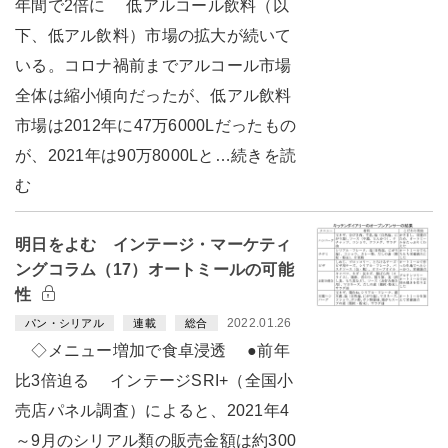
年間で2倍に 低アルコール飲料（以
下、低アル飲料）市場の拡大が続いて
いる。コロナ禍前までアルコール市場
全体は縮小傾向だったが、低アル飲料
市場は2012年に47万6000Lだったもの
が、2021年は90万8000Lと…続きを読
む
明日をよむ インテージ・マーケティ
ングコラム（17）オートミールの可能
性
2022.01.26
パン・シリアル
連載
総合
◇メニュー増加で食卓浸透 ●前年
比3倍迫る インテージSRI+（全国小
売店パネル調査）によると、2021年4
～9月のシリアル類の販売金額は約300