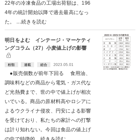
22年の冷凍食品の工場出荷額は、196
4年の統計開始以降で過去最高になっ
た。 …続きを読む
明日をよむ インテージ・マーケティ
ングコラム（27）小麦値上げの影響
2023.05.01
粉類
連載
総合
●販売個数が前年下回る 食用油、
調味料などの商品から電気・ガス代な
ど光熱費まで、世の中で値上げが相次
いでいる。商品の原材料高やロシアに
よるウクライナ侵攻、円安による影響
を受けており、私たちの家計への打撃
は計り知れない。今回は食品の値上げ
の中で特徴的…続きを読む