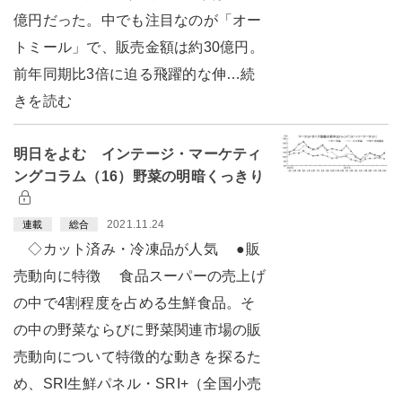
億円だった。中でも注目なのが「オー
トミール」で、販売金額は約30億円。
前年同期比3倍に迫る飛躍的な伸…続
きを読む
明日をよむ インテージ・マーケティ
ングコラム（16）野菜の明暗くっきり
2021.11.24
連載
総合
◇カット済み・冷凍品が人気 ●販
売動向に特徴 食品スーパーの売上げ
の中で4割程度を占める生鮮食品。そ
の中の野菜ならびに野菜関連市場の販
売動向について特徴的な動きを探るた
め、SRI生鮮パネル・SRI+（全国小売