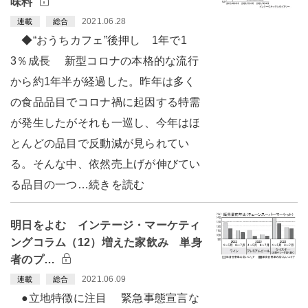
味料
2021.06.28
連載
総合
◆“おうちカフェ”後押し 1年で1
3％成長 新型コロナの本格的な流行
から約1年半が経過した。昨年は多く
の食品品目でコロナ禍に起因する特需
が発生したがそれも一巡し、今年はほ
とんどの品目で反動減が見られてい
る。そんな中、依然売上げが伸びてい
る品目の一つ…続きを読む
明日をよむ インテージ・マーケティ
ングコラム（12）増えた家飲み 単身
者のプ…
2021.06.09
連載
総合
●立地特徴に注目 緊急事態宣言な