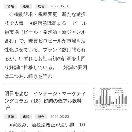
2022.05.16
酒類
連載
総合
◇機能訴求・税率変更 新たな選択
肢で人気 ●健康意識高まる ビール
類市場（ビール・発泡酒・新ジャンル
含む）で、糖質ゼロビールが市場を活
性化させている。ブランド数は限られ
るが、いずれも各社当初の計画を上回
り好調に推移している。 好調の要因
は二つあ…続きを読む
明日をよむ インテージ・マーケティ
ングコラム（18）好調の低アル飲料
2022.03.23
酒類
連載
総合
●家飲み、酒税法改正が追い風 10