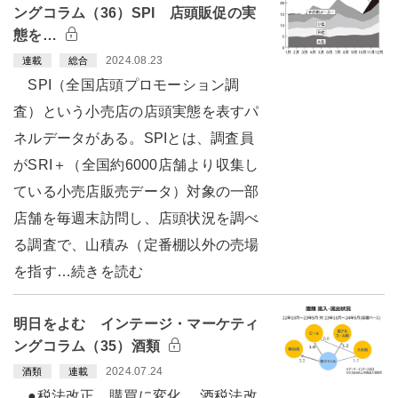
ングコラム（36）SPI 店頭販促の実
態を…
2024.08.23
連載
総合
SPI（全国店頭プロモーション調
査）という小売店の店頭実態を表すパ
ネルデータがある。SPIとは、調査員
がSRI＋（全国約6000店舗より収集し
ている小売店販売データ）対象の一部
店舗を毎週末訪問し、店頭状況を調べ
る調査で、山積み（定番棚以外の売場
を指す…続きを読む
明日をよむ インテージ・マーケティ
ングコラム（35）酒類
2024.07.24
酒類
連載
●税法改正、購買に変化 酒税法改