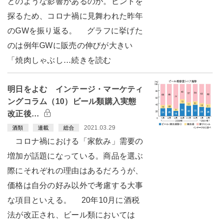
どのような影響があるのか。ヒントを
探るため、コロナ禍に見舞われた昨年
のGWを振り返る。 グラフに挙げた
のは例年GWに販売の伸びが大きい
「焼肉しゃぶし…続きを読む
明日をよむ インテージ・マーケティ
ングコラム（10）ビール類購入実態
改正後…
2021.03.29
酒類
連載
総合
コロナ禍における「家飲み」需要の
増加が話題になっている。商品を選ぶ
際にそれぞれの理由はあるだろうが、
価格は自分の好み以外で考慮する大事
な項目といえる。 20年10月に酒税
法が改正され、ビール類においては