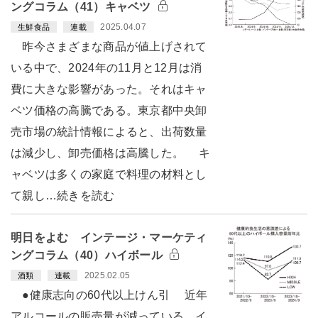
ングコラム（41）キャベツ
2025.04.07
生鮮食品
連載
昨今さまざまな商品が値上げされて
いる中で、2024年の11月と12月は消
費に大きな影響があった。それはキャ
ベツ価格の高騰である。東京都中央卸
売市場の統計情報によると、出荷数量
は減少し、卸売価格は高騰した。 キ
ャベツは多くの家庭で料理の材料とし
て親し…続きを読む
明日をよむ インテージ・マーケティ
ングコラム（40）ハイボール
2025.02.05
酒類
連載
●健康志向の60代以上けん引 近年
アルコールの販売量が減っている。イ