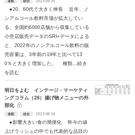
2023.09.20
連載
総合
●20、60代で大きく伸長 近年、ノ
ンアルコール飲料市場が拡大してい
る。全国約6000店舗から収集している
小売店販売データのSRI+データによる
と、2022年のノンアルコール飲料の販
売容量は、3年前の19年と比べて13
0％と大きく増加した。 種類…続き
を読む
明日をよむ インテージ・マーケティ
ングコラム（29）揚げ物メニューの外
部化
2023.08.16
連載
総合
●影響大きい食の簡便化 昨今の値
上げラッシュの中でも代表的な品目の