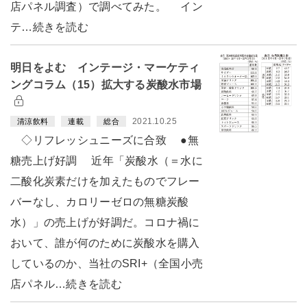
店パネル調査）で調べてみた。 イン
テ…続きを読む
明日をよむ インテージ・マーケティ
ングコラム（15）拡大する炭酸水市場
2021.10.25
清涼飲料
連載
総合
◇リフレッシュニーズに合致 ●無
糖売上げ好調 近年「炭酸水（＝水に
二酸化炭素だけを加えたものでフレー
バーなし、カロリーゼロの無糖炭酸
水）」の売上げが好調だ。コロナ禍に
おいて、誰が何のために炭酸水を購入
しているのか、当社のSRI+（全国小売
店パネル…続きを読む