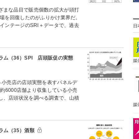
ざまな品目で販売個数の拡大が頭打
市場を回復したのがふりかけ業界だ。
インテージのSRI＋データで、過去
日
ム（36）SPI 店頭販促の実態
媒
う小売店の店頭実態を表すパネルデ
国約6000店舗より収集している小売
し、店頭状況を調べる調査で、山積
媒
ラム（35）酒類