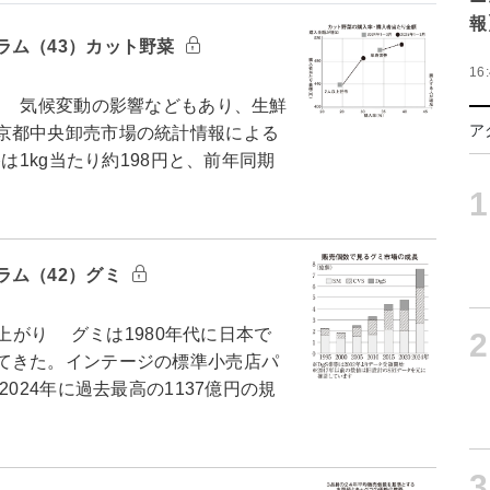
報
ラム（43）カット野菜
16
 気候変動の影響などもあり、生鮮
ア
京都中央卸売市場の統計情報による
は1kg当たり約198円と、前年同期
1
ラム（42）グミ
上がり グミは1980年代に日本で
2
てきた。インテージの標準小売店パ
024年に過去最高の1137億円の規
3