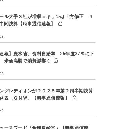
ール大手３社が増収＝キリンは上方修正―６
中間決算【時事通信速報】
:28
速報】農水省、食料自給率 25年度37％に下
 米価高騰で消費減響く
:25
ングレディオンが２０２６年第２四半期決算
発表〔ＧＮＷ〕【時事通信速報】
:49
ュースワード「食料自給率」【時事通信速