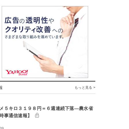
報
もっと見る >
メ５キロ３１９８円＝６週連続下落―農水省
時事通信速報】
:39