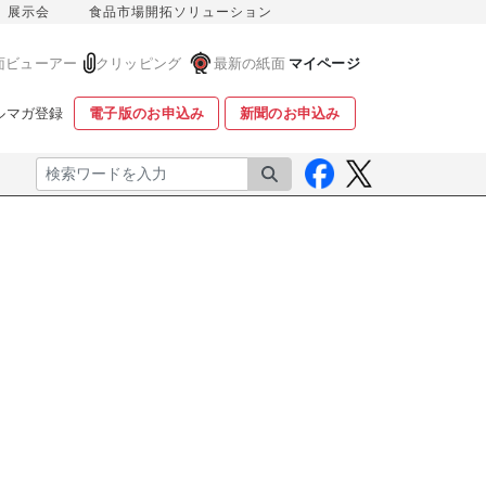
展示会
食品市場開拓ソリューション
面ビューアー
クリッピング
最新の紙面
マイページ
ルマガ登録
電子版のお申込み
新聞のお申込み
検索