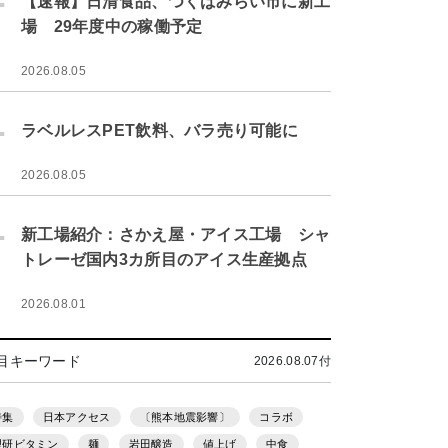
【速報】日清食品、つくばみらい市に新工
場 29年度中の稼働予定
2026.08.05
.
ラベルレスPET飲料、バラ売り可能に
2026.08.05
.
新工場紹介：さかえ屋・アイス工場 シャ
トレーゼ国内3カ所目のアイス生産拠点
2026.08.01
目キーワード
2026.08.07付
特集
日本アクセス
〔熊本地震影響〕
コラボ
理研ビタミン
麺
岩田醸造
値上げ
中食