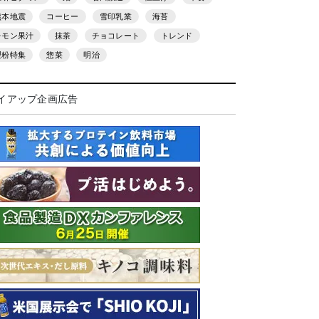
熊本地震
コーヒー
雪印乳業
海苔
レモン果汁
抹茶
チョコレート
トレンド
製粉特集
惣菜
明治
イアップ企画広告