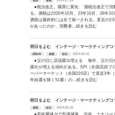
2024.07.24
酒類
連載
●税法改正、購買に変化 酒税法改正で消
る。酒税は2020年10月、23年10月、26年
酒税は最終的には全て統一される。直近の23
があったのか、消費者…続きを読む
明日をよむ インテージ・マーケティングコ
2024.05.31
調味料
連載
総合
●父の日に店頭露出増える 毎年、父の日
露出が増える傾向がある。SPI（全国店頭プ
ーパーマーケット（全国220店）で直近3年（
年始週を除く51週）の…続きを読む
明日をよむ インテージ・マーケティングコ
2024.04.26
連載
総合
●若年層減少で市場減速 近年、エナジー