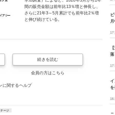
ネル調査）によると、2020年3月から1年
間の販売金額は前年比13％増と伸長し、
さらに21年3～5月累計でも前年比2％増
ビ
と伸び続けている。
月
17
【
落
続きを読む
17
会員の方はこちら
イ
ンに関するヘルプ
を
16
ンテージ
ニ