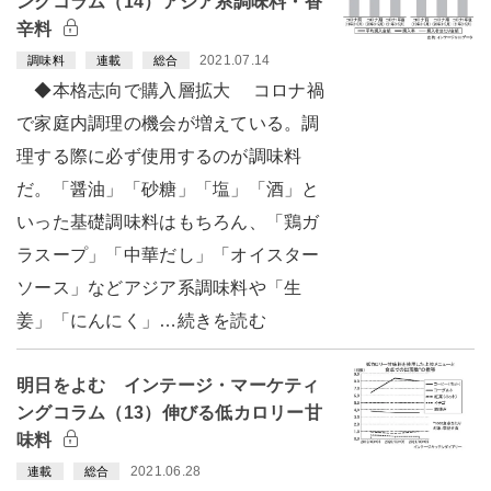
ングコラム（14）アジア系調味料・香
辛料
2021.07.14
調味料
連載
総合
◆本格志向で購入層拡大 コロナ禍
で家庭内調理の機会が増えている。調
理する際に必ず使用するのが調味料
だ。「醤油」「砂糖」「塩」「酒」と
いった基礎調味料はもちろん、「鶏ガ
ラスープ」「中華だし」「オイスター
ソース」などアジア系調味料や「生
姜」「にんにく」…続きを読む
明日をよむ インテージ・マーケティ
ングコラム（13）伸びる低カロリー甘
味料
2021.06.28
連載
総合