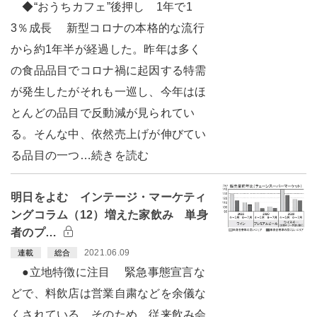
◆“おうちカフェ”後押し 1年で1
3％成長 新型コロナの本格的な流行
から約1年半が経過した。昨年は多く
の食品品目でコロナ禍に起因する特需
が発生したがそれも一巡し、今年はほ
とんどの品目で反動減が見られてい
る。そんな中、依然売上げが伸びてい
る品目の一つ…続きを読む
明日をよむ インテージ・マーケティ
ングコラム（12）増えた家飲み 単身
者のプ…
2021.06.09
連載
総合
●立地特徴に注目 緊急事態宣言な
どで、料飲店は営業自粛などを余儀な
くされている。そのため、従来飲み会