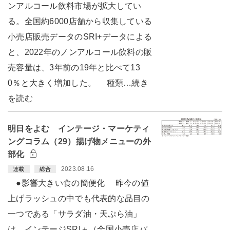
ンアルコール飲料市場が拡大してい
る。全国約6000店舗から収集している
小売店販売データのSRI+データによる
と、2022年のノンアルコール飲料の販
売容量は、3年前の19年と比べて13
0％と大きく増加した。 種類…続き
を読む
明日をよむ インテージ・マーケティ
ングコラム（29）揚げ物メニューの外
部化
2023.08.16
連載
総合
●影響大きい食の簡便化 昨今の値
上げラッシュの中でも代表的な品目の
一つである「サラダ油・天ぷら油」
は、インテージSRI＋（全国小売店パ