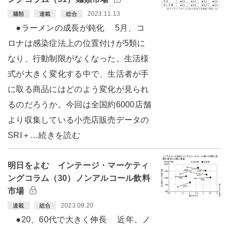
2023.11.13
麺類
連載
総合
●ラーメンの成長が鈍化 5月、コ
ロナは感染症法上の位置付けが5類に
なり、行動制限がなくなった。生活様
式が大きく変化する中で、生活者が手
に取る商品にはどのよう変化が見られ
るのだろうか。今回は全国約6000店舗
より収集している小売店販売データの
SRI＋…続きを読む
明日をよむ インテージ・マーケティ
ングコラム（30）ノンアルコール飲料
市場
2023.09.20
連載
総合
●20、60代で大きく伸長 近年、ノ