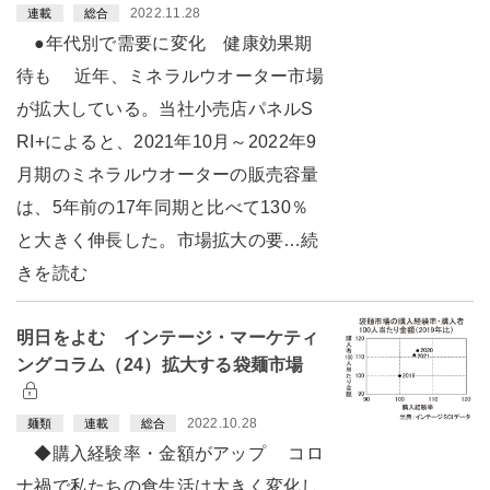
2022.11.28
連載
総合
●年代別で需要に変化 健康効果期
待も 近年、ミネラルウオーター市場
が拡大している。当社小売店パネルS
RI+によると、2021年10月～2022年9
月期のミネラルウオーターの販売容量
は、5年前の17年同期と比べて130％
と大きく伸長した。市場拡大の要…続
きを読む
明日をよむ インテージ・マーケティ
ングコラム（24）拡大する袋麺市場
2022.10.28
麺類
連載
総合
◆購入経験率・金額がアップ コロ
ナ禍で私たちの食生活は大きく変化し