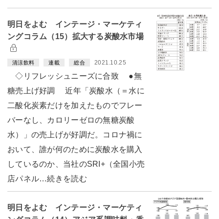
明日をよむ インテージ・マーケティ
ングコラム（15）拡大する炭酸水市場
2021.10.25
清涼飲料
連載
総合
◇リフレッシュニーズに合致 ●無
糖売上げ好調 近年「炭酸水（＝水に
二酸化炭素だけを加えたものでフレー
バーなし、カロリーゼロの無糖炭酸
水）」の売上げが好調だ。コロナ禍に
おいて、誰が何のために炭酸水を購入
しているのか、当社のSRI+（全国小売
店パネル…続きを読む
明日をよむ インテージ・マーケティ