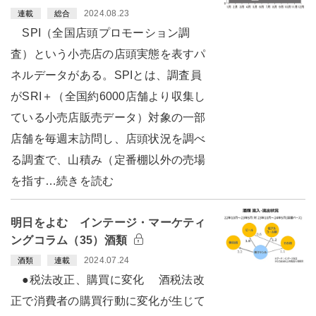
2024.08.23
連載
総合
SPI（全国店頭プロモーション調
査）という小売店の店頭実態を表すパ
ネルデータがある。SPIとは、調査員
がSRI＋（全国約6000店舗より収集し
ている小売店販売データ）対象の一部
店舗を毎週末訪問し、店頭状況を調べ
る調査で、山積み（定番棚以外の売場
を指す…続きを読む
明日をよむ インテージ・マーケティ
ングコラム（35）酒類
2024.07.24
酒類
連載
●税法改正、購買に変化 酒税法改
正で消費者の購買行動に変化が生じて