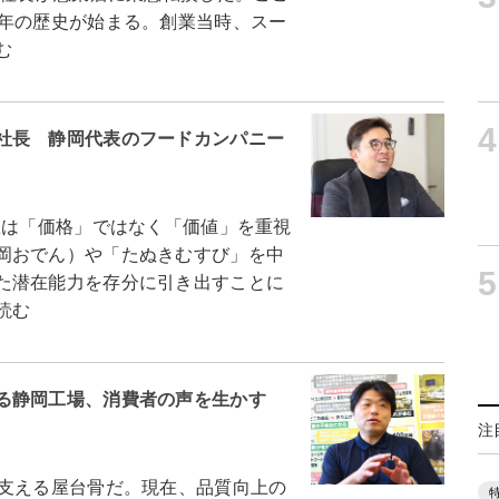
0年の歴史が始まる。創業当時、スー
む
4
社長 静岡代表のフードカンパニー
は「価格」ではなく「価値」を重視
岡おでん）や「たぬきむすび」を中
5
た潜在能力を存分に引き出すことに
読む
る静岡工場、消費者の声を生かす
注
支える屋台骨だ。現在、品質向上の