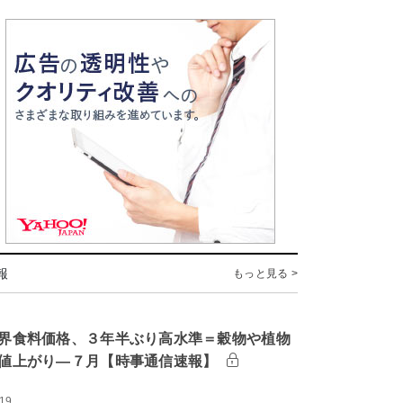
報
もっと見る >
界食料価格、３年半ぶり高水準＝穀物や植物
値上がり―７月【時事通信速報】
:19