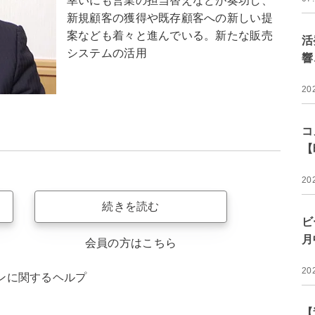
幸いにも営業の担当替えなどが奏功し、
新規顧客の獲得や既存顧客への新しい提
案なども着々と進んでいる。新たな販売
活
システムの活用
響
20
コ
【
20
続きを読む
ビ
月
会員の方はこちら
20
ンに関するヘルプ
【