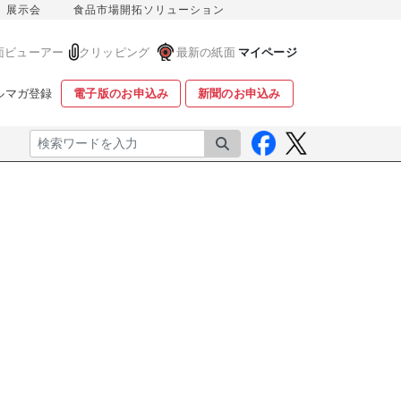
展示会
食品市場開拓ソリューション
面ビューアー
クリッピング
最新の紙面
マイページ
ルマガ登録
電子版のお申込み
新聞のお申込み
検索