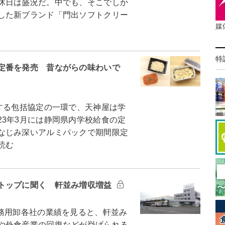
休日は盛況だ。中でも、そこでしか
した新ブランド「門出ソフトクリー
媒
特
定番を発売 昔ながらの味わいで
する包括協定の一環で、天神屋は学
3年3月には静岡県内学校給食の定
なじみ深いアルミパックで期間限定
読む
トップに聞く 軒並み増収増益
務用卸各社の業績を見ると、軒並み
や外食産業の回復などが挙げられる