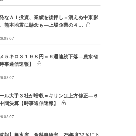
発なＡＩ投資、業績を後押し＝消えぬ中東影
、熊本地震に懸念も―上場企業の４…
26.08.07
メ５キロ３１９８円＝６週連続下落―農水省
時事通信速報】
26.08.07
ール大手３社が増収＝キリンは上方修正―６
中間決算【時事通信速報】
26.08.07
速報】農水省、食料自給率 25年度37％に下