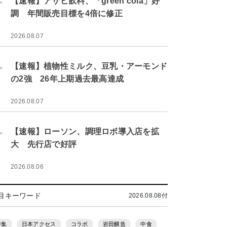
【速報】アサヒ飲料、「green cola」好
調 年間販売目標を4倍に修正
2026.08.07
.
【速報】植物性ミルク、豆乳・アーモンド
の2強 26年上期過去最高達成
2026.08.07
.
【速報】ローソン、調理ロボ導入店を拡
大 先行店で好評
2026.08.06
目キーワード
2026.08.08付
特集
日本アクセス
コラボ
岩田醸造
中食