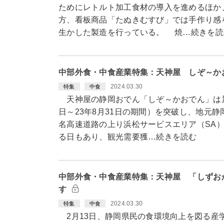
ためにレトルト加工食材の導入を進めるほか
方、看板商品「たぬきむすび」では手作り感
生かした製造を行っている。 焼…続きを読
中部外食・中食産業特集：天神屋 しぞ～かお
2024.03.30
特集
中食
天神屋の静岡おでん「しぞ～かおでん」は累計
日～23年8月31日の期間）を突破し、地元
名高速道路の上り浜松サービスエリア（SA）
る日もあり、観光需要獲…続きを読む
中部外食・中食産業特集：天神屋 「しずお
す
2024.03.30
特集
中食
2月13日、静岡県民の食環境向上を図る産