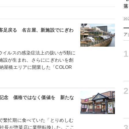
落
20
客足戻る 名古屋、新施設でにぎわ
ア
1
イルスの感染症法上の扱いが5類に
施設が生まれ、さらににぎわいを創
納屋橋エリアに開業した「COLOR
2
年記念 価格ではなく価値を 新たな
で繁忙期に食べていた「とりめしむ
3
代社長が惣菜店に業態転換した。ここ