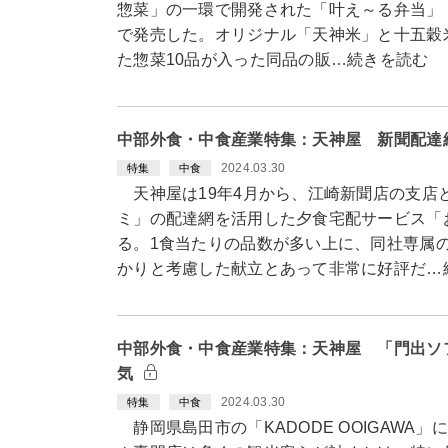
惣菜」の一環で開発された「叶え～る弁当」（
で発売した。オリジナル「天神米」と十五穀
た惣菜10品が入った同品の販…続きを読む
中部外食・中食産業特集：天神屋 新聞配達網
2024.03.30
特集
中食
天神屋は19年4月から、江崎新聞店の支店
ミ」の配達網を活用した夕食宅配サービス「
る。1食当たりの品数が多い上に、同社専属
かりと考慮した献立とあって非常に好評だ…
中部外食・中食産業特集：天神屋 「門出ソ
気
2024.03.30
特集
中食
静岡県島田市の「KADODE OOIGAWA」