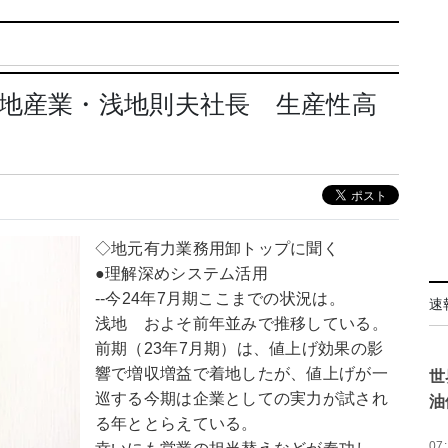
地産業・浅地則夫社長 生産性高
◇地元有力業務用卸トップに聞く
●理解深めシステム活用
--今24年7月期ここまでの状況は。
速
浅地 およそ前年並みで推移している。
前期（23年7月期）は、値上げ効果の影
響で増収増益で着地したが、値上げが一
世
巡する今期は企業としての実力が試され
油
る年ととらえている。
07