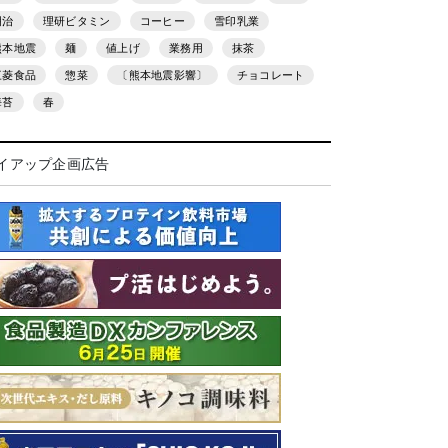
明治
理研ビタミン
コーヒー
雪印乳業
熊本地震
麺
値上げ
業務用
抹茶
三菱食品
惣菜
〔熊本地震影響〕
チョコレート
海苔
春
イアップ企画広告