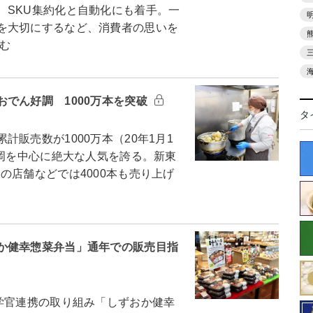
、SKU集約化と自動化にも着手。一
を大切にするなど、消費者の思いを
む
でん好調 1000万本を突破
タ
販売数が1000万本（20年1月1
静岡を中心に絶大な人気を誇る。新東
の店舗などでは4000本も売り上げ
か健幸惣菜弁当」通年での販売目指
学官連携の取り組み「しずおか健幸