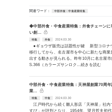
関連ワード：
中部外食・中食産業特集
◆中部外食・中食産業特集：外食チェーンに
い創…
2024.03.30
特集
外食
●ギョウザ販売は話題性が鍵 新型コロナウ
移行してから、名古屋市を中心に新たな商業
出する動きが見られる。昨年10月に名古屋市
S.366（カラーズサンロク…続きを読む
中部外食・中食産業特集：天神屋創業70周
業…
2024.03.30
特集
中食
江戸時代から続く雛人形店「天神屋」社内
すび」が評判となり、1954年、望月哲夫初