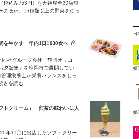
税込み753円）を天神屋全30店舗
米のほか、15種類以上の野菜を使っ
日
を生かす 年内1日1000食へ
と同社グループ会社「静岡オリコ
お夕飯便」を静岡市で展開してい
媒
の管理栄養士が栄養バランスをしっ
続きを読む
フトクリーム」 煎茶の味わいに人
媒
に20年11月に出店したソフトクリー