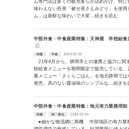
ム専門店は多くの観光客らが詰めかけ、特に
味わえない煎茶「被せ茶さえみどり」を使用
ム」は新鮮な味わいで大変…続きを読む
中部外食・中食産業特集：天神屋 学校給食
2024.03.30
特集
中食
21年4月から、静岡市との連携と協力に関
校給食メニューを期間限定で販売している。2
番メニュー「さくらごはん」を地元静岡では
発売。具のない醤油味のシンプルな…続きを
中部外食・中食産業特集：地元有力業務用卸
2024.03.30
特集
卸・商社
●細かな物流網に商機 中部地区の有力業
増収増益で推移している。好調要因に値上げ