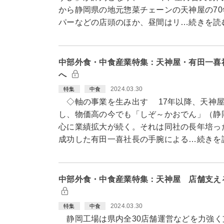
から静岡県の地元惣菜チェーンの天神屋の7
パーなどの店頭のほか、昼間はリ…続きを読
中部外食・中食産業特集：天神屋・有田一喜
へ
2024.03.30
特集
中食
◇軸の事業を生み出す 17年以降、天神屋
し、物価高の今でも「しぞ～かおでん」（静
心に業績拡大が続く。それは同社の長年培っ
成功した有田一喜社長の手腕による…続きを
中部外食・中食産業特集：天神屋 店舗支え
2024.03.30
特集
中食
静岡工場は県内全30店舗運営などを力強く