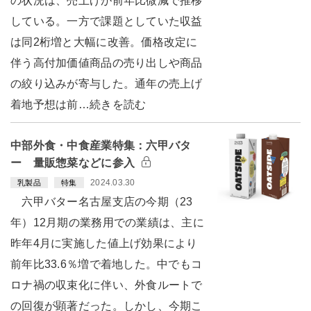
の状況は、売上げが前年比微減で推移
している。一方で課題としていた収益
は同2桁増と大幅に改善。価格改定に
伴う高付加価値商品の売り出しや商品
の絞り込みが寄与した。通年の売上げ
着地予想は前…続きを読む
中部外食・中食産業特集：六甲バタ
ー 量販惣菜などに参入
2024.03.30
乳製品
特集
六甲バター名古屋支店の今期（23
年）12月期の業務用での業績は、主に
昨年4月に実施した値上げ効果により
前年比33.6％増で着地した。中でもコ
ロナ禍の収束化に伴い、外食ルートで
の回復が顕著だった。しかし、今期こ