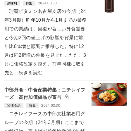
2024.03.30
調味料
特集
理研ビタミン名古屋支店の今期（24
年3月期）昨年10月から1月までの業務
用での業績は、回復が著しい外食需要
と今期2回の値上げの影響を背景に前
年比8％増と順調に推移した。特に12
月は同2桁増の伸長を見せた。ただ、3
月に価格改定を控え、前年同様に取引
先と…続きを読む
中部外食・中食産業特集：ニチレイフ
ーズ 高付加価値品が寄与
2024.03.30
冷凍食品
特集
ニチレイフーズの中部支社業務用グ
ループの今期（24年3月期）ここまで