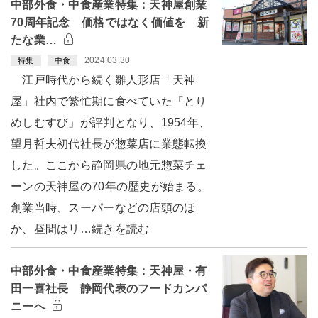
中部外食・中食産業特集：天神屋創業
70周年記念 価格ではなく価値を 新
たな業…
2024.03.30
特集
中食
江戸時代から続く雛人形店「天神
屋」社内で繁忙期に食べていた「とり
めしむすび」が評判となり、1954年、
望月哲夫初代社長が惣菜店に業態転換
した。ここから静岡県の地元惣菜チェ
ーンの天神屋の70年の歴史が始まる。
創業当時、スーパーなどの店頭のほ
か、昼間はリ…続きを読む
中部外食・中食産業特集：天神屋・有
田一喜社長 静岡代表のフードカンパ
ニーへ