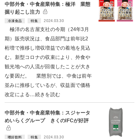
中部外食・中食産業特集：極洋 業態
掘り起こし注力
2024.03.30
冷凍食品
特集
極洋の名古屋支社の今期（24年3月
期）販売状況は、食品部門は前年比2
桁増で推移し増収増益での着地を見込
む。新型コロナの収束により、外食や
観光地への人流が回復したことが大き
な要因だ。 業態別では、中食は前年
並みに推移しているが、収益面で価格
改定による…続きを読む
中部外食・中食産業特集：スジャータ
めいらくグループ きくのIFCが好評
2024.03.30
嗜好飲料
特集