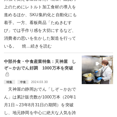
上のためにレトルト加工食材の導入を
進めるほか、SKU集約化と自動化にも
着手。一方、看板商品「たぬきむす
び」では手作り感を大切にするなど、
消費者の思いを生かした製造を行って
いる。 焼…続きを読む
中部外食・中食産業特集：天神屋 し
ぞ～かおでん好調 1000万本を突破
2024.03.30
特集
中食
天神屋の静岡おでん「しぞ～かおで
ん」は累計販売数が1000万本（20年1
月1日～23年8月31日の期間）を突破
し、地元静岡を中心に絶大な人気を誇