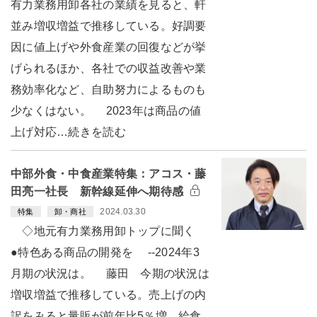
有力業務用卸各社の業績を見ると、軒
並み増収増益で推移している。好調要
因に値上げや外食産業の回復などが挙
げられるほか、各社での収益改善や業
務効率化など、自助努力によるものも
少なくはない。 2023年は商品の値
上げ対応…続きを読む
中部外食・中食産業特集：アコス・藤
田亮一社長 新幹線延伸へ期待感
2024.03.30
特集
卸・商社
◇地元有力業務用卸トップに聞く
●特色ある商品の開発を --2024年3
月期の状況は。 藤田 今期の状況は
増収増益で推移している。売上げの内
訳をみると量販が前年比5％増、給食