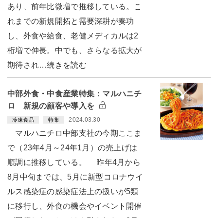
あり、前年比微増で推移している。こ
れまでの新規開拓と需要深耕が奏功
し、外食や給食、老健メディカルは2
桁増で伸長。中でも、さらなる拡大が
期待され…続きを読む
中部外食・中食産業特集：マルハニチ
ロ 新規の顧客や導入を
2024.03.30
冷凍食品
特集
マルハニチロ中部支社の今期ここま
で（23年4月～24年1月）の売上げは
順調に推移している。 昨年4月から
8月中旬までは、5月に新型コロナウイ
ルス感染症の感染症法上の扱いが5類
に移行し、外食の機会やイベント開催