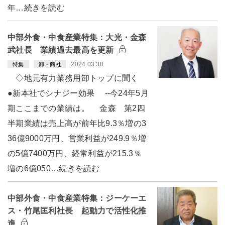
年…続きを読む
中部外食・中食産業特集：大光・金森
武社長 業績過去最高を更新
2024.03.30
特集
卸・商社
◇地元有力業務用卸トップに聞く
●新本社でシナジー効果 --今24年5月
期ここまでの業績は。 金森 第2四
半期業績は売上高が前年比9.3％増の3
36億9000万円、営業利益が249.9％増
の5億7400万円、経常利益が215.3％
増の6億050…続きを読む
中部外食・中食産業特集：ジーケーエ
ス・竹尾匡利社長 起動力で活性化推
進