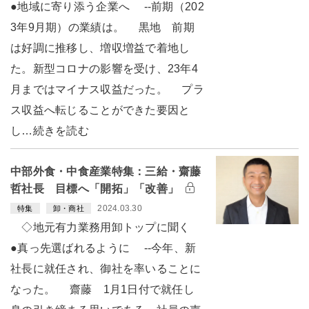
●地域に寄り添う企業へ --前期（202
3年9月期）の業績は。 黒地 前期
は好調に推移し、増収増益で着地し
た。新型コロナの影響を受け、23年4
月まではマイナス収益だった。 プラ
ス収益へ転じることができた要因と
し…続きを読む
中部外食・中食産業特集：三給・齋藤
哲社長 目標へ「開拓」「改善」
2024.03.30
特集
卸・商社
◇地元有力業務用卸トップに聞く
●真っ先選ばれるように --今年、新
社長に就任され、御社を率いることに
なった。 齋藤 1月1日付で就任し