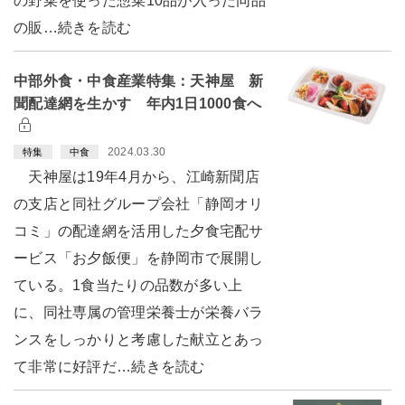
の野菜を使った惣菜10品が入った同品
の販…続きを読む
中部外食・中食産業特集：天神屋 新
聞配達網を生かす 年内1日1000食へ
2024.03.30
特集
中食
天神屋は19年4月から、江崎新聞店
の支店と同社グループ会社「静岡オリ
コミ」の配達網を活用した夕食宅配サ
ービス「お夕飯便」を静岡市で展開し
ている。1食当たりの品数が多い上
に、同社専属の管理栄養士が栄養バラ
ンスをしっかりと考慮した献立とあっ
て非常に好評だ…続きを読む