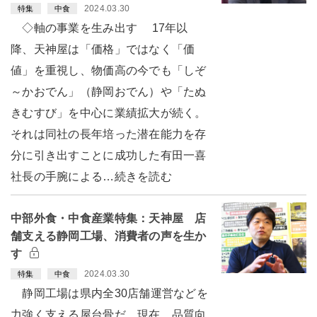
2024.03.30
特集
中食
◇軸の事業を生み出す 17年以
降、天神屋は「価格」ではなく「価
値」を重視し、物価高の今でも「しぞ
～かおでん」（静岡おでん）や「たぬ
きむすび」を中心に業績拡大が続く。
それは同社の長年培った潜在能力を存
分に引き出すことに成功した有田一喜
社長の手腕による…続きを読む
中部外食・中食産業特集：天神屋 店
舗支える静岡工場、消費者の声を生か
す
2024.03.30
特集
中食
静岡工場は県内全30店舗運営などを
力強く支える屋台骨だ。現在、品質向