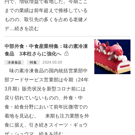
円で、増収増益で着地した。今期ここ
までの業績は前年超えで推移している
ものの、取引先の多くを占める老健メ
デ…続きを読む
中部外食・中食産業特集：味の素冷凍
食品 3本柱さらに強化へ
2024.03.30
冷凍食品
特集
味の素冷凍食品の国内統括営業部中
部フードサービス営業部は今期（24年
3月期）販売状況を新型コロナ前には
戻り切れていないものの、外食・中
食・給食分野において前年比微増での
着地を見込む。 来期も注力業態を外
食に据え、引き続きスイーツ・ギョウ
ザ・シュウマ…続きを読む