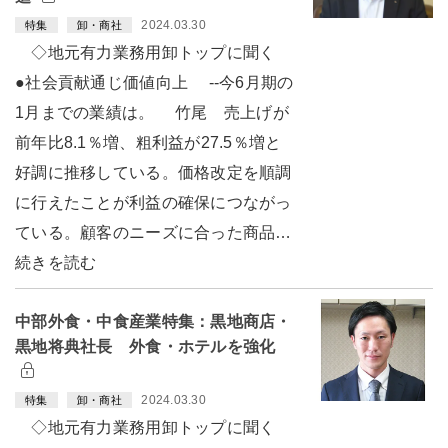
2024.03.30
特集
卸・商社
◇地元有力業務用卸トップに聞く
●社会貢献通じ価値向上 --今6月期の
1月までの業績は。 竹尾 売上げが
前年比8.1％増、粗利益が27.5％増と
好調に推移している。価格改定を順調
に行えたことが利益の確保につながっ
ている。顧客のニーズに合った商品…
続きを読む
中部外食・中食産業特集：黒地商店・
黒地将典社長 外食・ホテルを強化
2024.03.30
特集
卸・商社
◇地元有力業務用卸トップに聞く