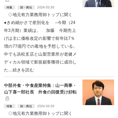
2024.03.30
特集
卸・商社
◇地元有力業務用卸トップに聞く
●きめ細かさで差別化を --今期（24
年3月期）業績は。 加藤 今期売上
げは主に価格改定の影響で前年比7％
増の77億円での着地を予想している。
中でも浜松支店と山梨営業所が老健メ
ディカル領域で新規顧客獲得に成功し
た…続きを読む
中部外食・中食産業特集：山一商事・
山下喜一郎社長 外食の回復受け好転
2024.03.30
特集
卸・商社
◇地元有力業務用卸トップに聞く