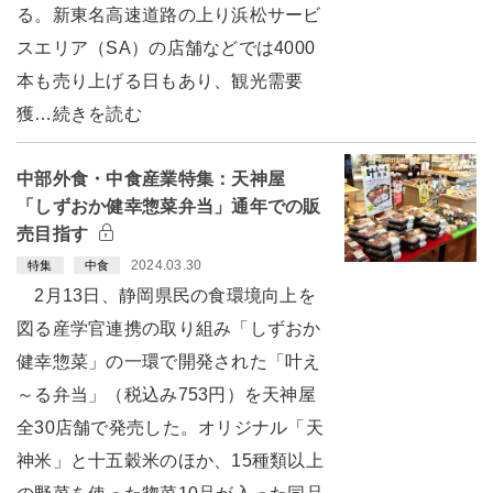
る。新東名高速道路の上り浜松サービ
スエリア（SA）の店舗などでは4000
本も売り上げる日もあり、観光需要
獲…続きを読む
中部外食・中食産業特集：天神屋
「しずおか健幸惣菜弁当」通年での販
売目指す
2024.03.30
特集
中食
2月13日、静岡県民の食環境向上を
図る産学官連携の取り組み「しずおか
健幸惣菜」の一環で開発された「叶え
～る弁当」（税込み753円）を天神屋
全30店舗で発売した。オリジナル「天
神米」と十五穀米のほか、15種類以上