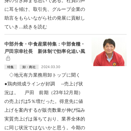
身の引き締まる思いである。社員の声
に耳を傾け、取引先、グループ企業の
助言をもらいながら社の発展に貢献し
ていき…続きを読む
中部外食・中食産業特集：中部食糧・
戸田宗幸社長 新体制で効率化追い風
2024.03.30
特集
卸・商社
◇地元有力業務用卸トップに聞く
●鶏肉焼成ラインが好調 --売上げ状
況は。 戸田 前期（23年12月期）
の売上げは5％増だった。得意先に値
上げを案内するが販売数量が伸び悩み
実質売上げは落ちており、業界全体的
に同じ状況ではないかと思う。今期の