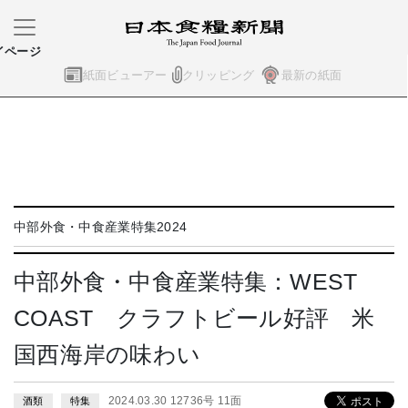
イページ
紙面ビューアー
クリッピング
最新の紙面
中部外食・中食産業特集2024
中部外食・中食産業特集：WEST
COAST クラフトビール好評 米
国西海岸の味わい
2024.03.30 12736号 11面
酒類
特集