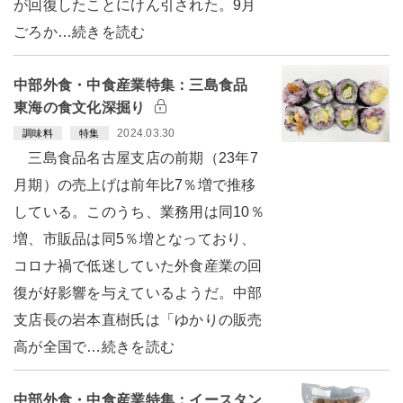
が回復したことにけん引された。9月
ごろか…続きを読む
中部外食・中食産業特集：三島食品
東海の食文化深掘り
2024.03.30
調味料
特集
三島食品名古屋支店の前期（23年7
月期）の売上げは前年比7％増で推移
している。このうち、業務用は同10％
増、市販品は同5％増となっており、
コロナ禍で低迷していた外食産業の回
復が好影響を与えているようだ。中部
支店長の岩本直樹氏は「ゆかりの販売
高が全国で…続きを読む
中部外食・中食産業特集：イースタン