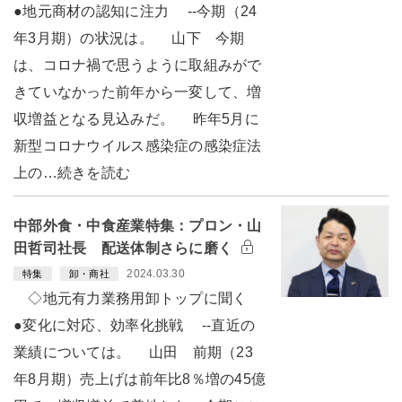
●地元商材の認知に注力 --今期（24
年3月期）の状況は。 山下 今期
は、コロナ禍で思うように取組みがで
きていなかった前年から一変して、増
収増益となる見込みだ。 昨年5月に
新型コロナウイルス感染症の感染症法
上の…続きを読む
中部外食・中食産業特集：プロン・山
田哲司社長 配送体制さらに磨く
2024.03.30
特集
卸・商社
◇地元有力業務用卸トップに聞く
●変化に対応、効率化挑戦 --直近の
業績については。 山田 前期（23
年8月期）売上げは前年比8％増の45億