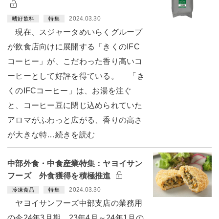
2024.03.30
嗜好飲料
特集
現在、スジャータめいらくグループ
が飲食店向けに展開する「きくのIFC
コーヒー」が、こだわった香り高いコ
ーヒーとして好評を得ている。 「き
くのIFCコーヒー」は、お湯を注ぐ
と、コーヒー豆に閉じ込められていた
アロマがふわっと広がる、香りの高さ
が大きな特…続きを読む
中部外食・中食産業特集：ヤヨイサン
フーズ 外食獲得を積極推進
2024.03.30
冷凍食品
特集
ヤヨイサンフーズ中部支店の業務用
の今24年3月期、23年4月～24年1月の