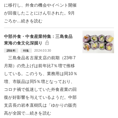
に移行し、外食の機会やイベント開催
が回復したことにけん引された。9月
ごろか…続きを読む
中部外食・中食産業特集：三島食品
東海の食文化深掘り
2024.03.30
調味料
特集
三島食品名古屋支店の前期（23年7
月期）の売上げは前年比7％増で推移
している。このうち、業務用は同10％
増、市販品は同5％増となっており、
コロナ禍で低迷していた外食産業の回
復が好影響を与えているようだ。中部
支店長の岩本直樹氏は「ゆかりの販売
高が全国で…続きを読む