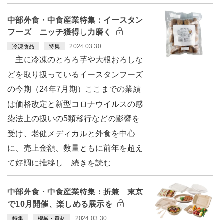
中部外食・中食産業特集：イースタン
フーズ ニッチ獲得し力磨く
2024.03.30
冷凍食品
特集
主に冷凍のとろろ芋や大根おろしな
どを取り扱っているイースタンフーズ
の今期（24年7月期）ここまでの業績
は価格改定と新型コロナウイルスの感
染法上の扱いの5類移行などの影響を
受け、老健メディカルと外食を中心
に、売上金額、数量ともに前年を超え
て好調に推移し…続きを読む
中部外食・中食産業特集：折兼 東京
で10月開催、楽しめる展示を
2024.03.30
特集
機械・資材