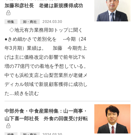
加藤和彦社長 老健は新規獲得成功
2024.03.30
特集
卸・商社
◇地元有力業務用卸トップに聞く
●きめ細かさで差別化を --今期（24
年3月期）業績は。 加藤 今期売上
げは主に価格改定の影響で前年比7％
増の77億円での着地を予想している。
中でも浜松支店と山梨営業所が老健メ
ディカル領域で新規顧客獲得に成功し
た…続きを読む
中部外食・中食産業特集：山一商事・
山下喜一郎社長 外食の回復受け好転
2024.03.30
特集
卸・商社