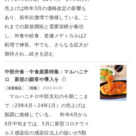
売上げは昨年3月の価格改定の影響も
あり、前年比微増で推移している。こ
れまでの新規開拓と需要深耕が奏功
し、外食や給食、老健メディカルは2
桁増で伸長。中でも、さらなる拡大が
期待され…続きを読む
中部外食・中食産業特集：マルハニチ
ロ 新規の顧客や導入を
2024.03.30
冷凍食品
特集
マルハニチロ中部支社の今期ここま
で（23年4月～24年1月）の売上げは
順調に推移している。 昨年4月から
8月中旬までは、5月に新型コロナウイ
ルス感染症の感染症法上の扱いが5類