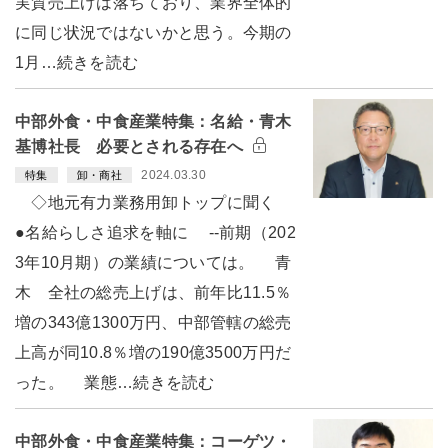
実質売上げは落ちており、業界全体的
に同じ状況ではないかと思う。今期の
1月…続きを読む
中部外食・中食産業特集：名給・青木
基博社長 必要とされる存在へ
2024.03.30
特集
卸・商社
◇地元有力業務用卸トップに聞く
●名給らしさ追求を軸に --前期（202
3年10月期）の業績については。 青
木 全社の総売上げは、前年比11.5％
増の343億1300万円、中部管轄の総売
上高が同10.8％増の190億3500万円だ
った。 業態…続きを読む
中部外食・中食産業特集：コーゲツ・