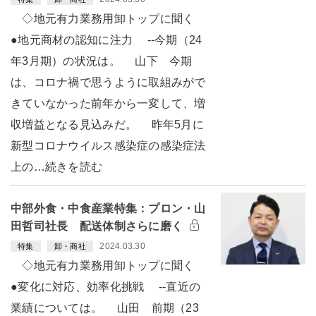
◇地元有力業務用卸トップに聞く
●地元商材の認知に注力 --今期（24
年3月期）の状況は。 山下 今期
は、コロナ禍で思うように取組みがで
きていなかった前年から一変して、増
収増益となる見込みだ。 昨年5月に
新型コロナウイルス感染症の感染症法
上の…続きを読む
中部外食・中食産業特集：プロン・山
田哲司社長 配送体制さらに磨く
2024.03.30
特集
卸・商社
◇地元有力業務用卸トップに聞く
●変化に対応、効率化挑戦 --直近の
業績については。 山田 前期（23