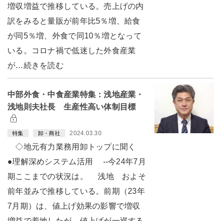
増収増益で推移している。売上げの内
訳をみると量販が前年比5％増、給食
が同5％増、外食で同10％増となって
いる。コロナ禍で低迷した外食産業
が…続きを読む
中部外食・中食産業特集：浅地産業・
浅地則夫社長 生産性高い体制目標
2024.03.30
特集
卸・商社
◇地元有力業務用卸トップに聞く
●理解深めシステム活用 --今24年7月
期ここまでの状況は。 浅地 およそ
前年並みで推移している。前期（23年
7月期）は、値上げ効果の影響で増収
増益で着地したが、値上げが一巡する