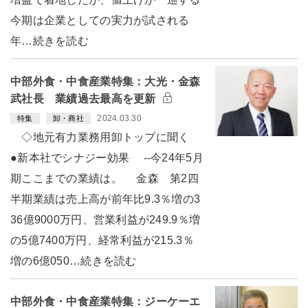
今期は企業としての実力が試される
年…続きを読む
中部外食・中食産業特集：大光・金森
武社長 業績過去最高を更新
2024.03.30
特集
卸・商社
◇地元有力業務用卸トップに聞く
●新本社でシナジー効果 --今24年5月
期ここまでの業績は。 金森 第2四
半期業績は売上高が前年比9.3％増の3
36億9000万円、営業利益が249.9％増
の5億7400万円、経常利益が215.3％
増の6億050…続きを読む
中部外食・中食産業特集：ジーケーエ