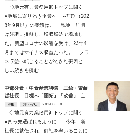
◇地元有力業務用卸トップに聞く
●地域に寄り添う企業へ --前期（202
3年9月期）の業績は。 黒地 前期
は好調に推移し、増収増益で着地し
た。新型コロナの影響を受け、23年4
月まではマイナス収益だった。 プラ
ス収益へ転じることができた要因と
し…続きを読む
中部外食・中食産業特集：三給・齋藤
哲社長 目標へ「開拓」「改善」
2024.03.30
特集
卸・商社
◇地元有力業務用卸トップに聞く
●真っ先選ばれるように --今年、新
社長に就任され、御社を率いることに