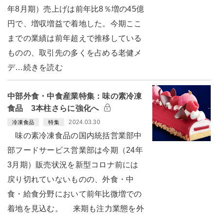
年8月期）売上げは前年比8％増の45億
円で、増収増益で着地した。今期ここ
までの業績は前年超えで推移している
ものの、取引先の多くを占める老健メ
デ…続きを読む
中部外食・中食産業特集：味の素冷凍
食品 3本柱さらに強化へ
2024.03.30
冷凍食品
特集
味の素冷凍食品の国内統括営業部中
部フードサービス営業部は今期（24年
3月期）販売状況を新型コロナ前には
戻り切れていないものの、外食・中
食・給食分野において前年比微増での
着地を見込む。 来期も注力業態を外