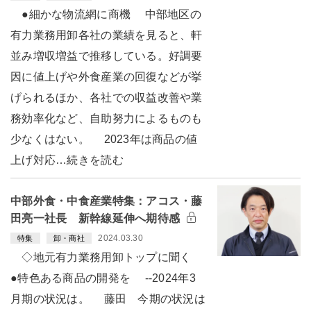
●細かな物流網に商機 中部地区の
有力業務用卸各社の業績を見ると、軒
並み増収増益で推移している。好調要
因に値上げや外食産業の回復などが挙
げられるほか、各社での収益改善や業
務効率化など、自助努力によるものも
少なくはない。 2023年は商品の値
上げ対応…続きを読む
中部外食・中食産業特集：アコス・藤
田亮一社長 新幹線延伸へ期待感
2024.03.30
特集
卸・商社
◇地元有力業務用卸トップに聞く
●特色ある商品の開発を --2024年3
月期の状況は。 藤田 今期の状況は