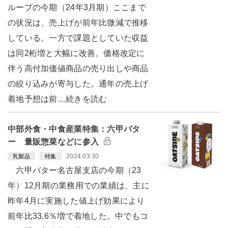
ループの今期（24年3月期）ここまで
の状況は、売上げが前年比微減で推移
している。一方で課題としていた収益
は同2桁増と大幅に改善。価格改定に
伴う高付加価値商品の売り出しや商品
の絞り込みが寄与した。通年の売上げ
着地予想は前…続きを読む
中部外食・中食産業特集：六甲バタ
ー 量販惣菜などに参入
2024.03.30
乳製品
特集
六甲バター名古屋支店の今期（23
年）12月期の業務用での業績は、主に
昨年4月に実施した値上げ効果により
前年比33.6％増で着地した。中でもコ