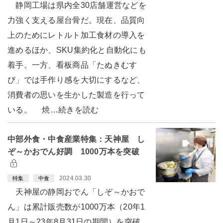
静岡工場は県内全30店舗運営などを
力強く支える屋台骨だ。現在、品質向
上のためにレトルト加工食材の導入を
進めるほか、SKU集約化と自動化にも
着手。一方、看板商品「たぬきむす
び」では手作り感を大切にするなど、
消費者の思いを生かした製造を行って
いる。 焼…続きを読む
中部外食・中食産業特集：天神屋 し
ぞ～かおでん好調 1000万本を突破
2024.03.30
特集
中食
天神屋の静岡おでん「しぞ～かおで
ん」は累計販売数が1000万本（20年1
月1日～23年8月31日の期間）を突破