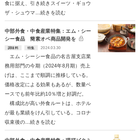
食に据え、引き続きスイーツ・ギョウ
ザ・シュウマ…続きを読む
中部外食・中食産業特集：エム・シー
シー食品 簡素オペ商品開発を
2024.03.30
調味料
特集
エム・シーシー食品の名古屋支店業
務用部門の今期（2024年8月期）売上
げは、ここまで順調に推移している。
価格改定による効果もあるが、数量ベ
ースでも前年比約10％増と好調だ。
構成比が高い外食ルートは、ホテル
が最も業績をけん引している。コロナ
収束後の…続きを読む