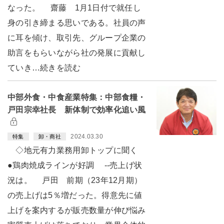
なった。 齋藤 1月1日付で就任し
身の引き締まる思いである。社員の声
に耳を傾け、取引先、グループ企業の
助言をもらいながら社の発展に貢献し
ていき…続きを読む
中部外食・中食産業特集：中部食糧・
戸田宗幸社長 新体制で効率化追い風
2024.03.30
特集
卸・商社
◇地元有力業務用卸トップに聞く
●鶏肉焼成ラインが好調 --売上げ状
況は。 戸田 前期（23年12月期）
の売上げは5％増だった。得意先に値
上げを案内するが販売数量が伸び悩み