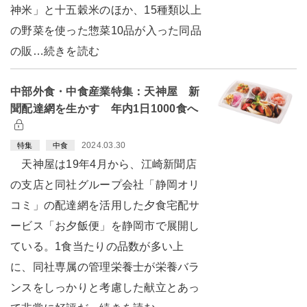
神米」と十五穀米のほか、15種類以上
の野菜を使った惣菜10品が入った同品
の販…続きを読む
中部外食・中食産業特集：天神屋 新
聞配達網を生かす 年内1日1000食へ
2024.03.30
特集
中食
天神屋は19年4月から、江崎新聞店
の支店と同社グループ会社「静岡オリ
コミ」の配達網を活用した夕食宅配サ
ービス「お夕飯便」を静岡市で展開し
ている。1食当たりの品数が多い上
に、同社専属の管理栄養士が栄養バラ
ンスをしっかりと考慮した献立とあっ