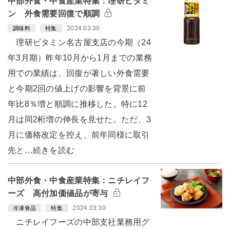
中部外食・中食産業特集：理研ビタミ
ン 外食需要回復で順調
2024.03.30
調味料
特集
理研ビタミン名古屋支店の今期（24
年3月期）昨年10月から1月までの業務
用での業績は、回復が著しい外食需要
と今期2回の値上げの影響を背景に前
年比8％増と順調に推移した。特に12
月は同2桁増の伸長を見せた。ただ、3
月に価格改定を控え、前年同様に取引
先と…続きを読む
中部外食・中食産業特集：ニチレイフ
ーズ 高付加価値品が寄与
2024.03.30
冷凍食品
特集
ニチレイフーズの中部支社業務用グ