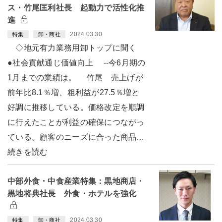
ス・竹尾匡利社長 起動力で活性化推
進
2024.03.30
特集
卸・商社
◇地元有力業務用卸トップに聞く
●社会貢献通じ価値向上 --今6月期の
1月までの業績は。 竹尾 売上げが
前年比8.1％増、粗利益が27.5％増と
好調に推移している。価格改定を順調
に行えたことが利益の確保につながっ
ている。顧客のニーズに合った商品…
続きを読む
中部外食・中食産業特集：黒地商店・
黒地将典社長 外食・ホテルを強化
2024.03.30
特集
卸・商社