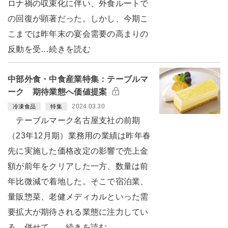
ロナ禍の収束化に伴い、外食ルートで
の回復が顕著だった。しかし、今期こ
こまでは昨年末の宴会需要の高まりの
反動を受…続きを読む
中部外食・中食産業特集：テーブルマ
ーク 期待業態へ価値提案
2024.03.30
冷凍食品
特集
テーブルマーク名古屋支社の前期
（23年12月期）業務用の業績は昨年春
先に実施した価格改定の影響で売上金
額が前年をクリアした一方、数量は前
年比微減で着地した。そこで宿泊業、
量販惣菜、老健メディカルといった需
要拡大が期待される業態に注力してい
る。併せて、…続きを読む