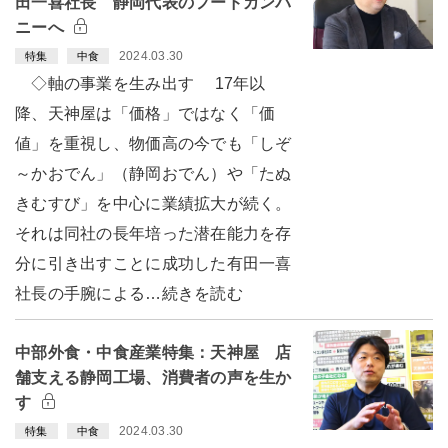
田一喜社長 静岡代表のフードカンパ
ニーへ
2024.03.30
特集
中食
◇軸の事業を生み出す 17年以
降、天神屋は「価格」ではなく「価
値」を重視し、物価高の今でも「しぞ
～かおでん」（静岡おでん）や「たぬ
きむすび」を中心に業績拡大が続く。
それは同社の長年培った潜在能力を存
分に引き出すことに成功した有田一喜
社長の手腕による…続きを読む
中部外食・中食産業特集：天神屋 店
舗支える静岡工場、消費者の声を生か
す
2024.03.30
特集
中食