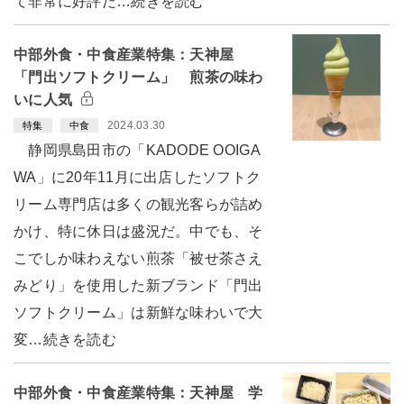
て非常に好評だ…続きを読む
中部外食・中食産業特集：天神屋
「門出ソフトクリーム」 煎茶の味わ
いに人気
2024.03.30
特集
中食
静岡県島田市の「KADODE OOIGA
WA」に20年11月に出店したソフトク
リーム専門店は多くの観光客らが詰め
かけ、特に休日は盛況だ。中でも、そ
こでしか味わえない煎茶「被せ茶さえ
みどり」を使用した新ブランド「門出
ソフトクリーム」は新鮮な味わいで大
変…続きを読む
中部外食・中食産業特集：天神屋 学