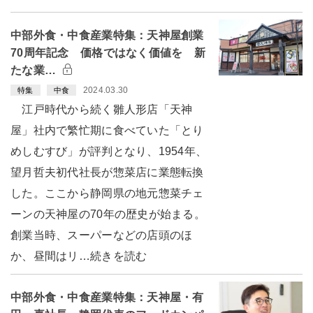
中部外食・中食産業特集：天神屋創業
70周年記念 価格ではなく価値を 新
たな業…
2024.03.30
特集
中食
江戸時代から続く雛人形店「天神
屋」社内で繁忙期に食べていた「とり
めしむすび」が評判となり、1954年、
望月哲夫初代社長が惣菜店に業態転換
した。ここから静岡県の地元惣菜チェ
ーンの天神屋の70年の歴史が始まる。
創業当時、スーパーなどの店頭のほ
か、昼間はリ…続きを読む
中部外食・中食産業特集：天神屋・有