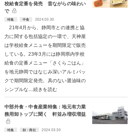
校給食定番を発売 昔ながらの味わい
で
2024.03.30
特集
中食
21年4月から、静岡市との連携と協
力に関する包括協定の一環で、天神屋
は学校給食メニューを期間限定で販売
している。23年3月には静岡県内学校
給食の定番メニュー「さくらごはん」
を地元静岡ではなじみ深いアルミパッ
クで期間限定発売。具のない醤油味の
シンプルな…続きを読む
中部外食・中食産業特集：地元有力業
務用卸トップに聞く 軒並み増収増益
2024.03.30
特集
卸・商社