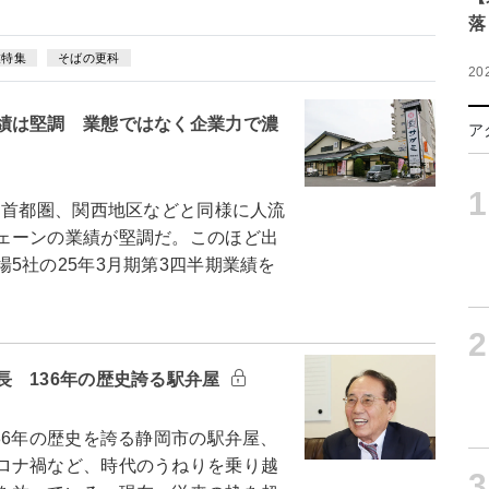
落
業特集
そばの更科
20
績は堅調 業態ではなく企業力で濃
ア
1
首都圏、関西地区などと同様に人流
ェーンの業績が堅調だ。このほど出
5社の25年3月期第3四半期業績を
2
長 136年の歴史誇る駅弁屋
6年の歴史を誇る静岡市の駅弁屋、
ロナ禍など、時代のうねりを乗り越
3