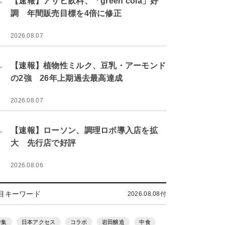
【速報】アサヒ飲料、「green cola」好
調 年間販売目標を4倍に修正
2026.08.07
.
【速報】植物性ミルク、豆乳・アーモンド
の2強 26年上期過去最高達成
2026.08.07
.
【速報】ローソン、調理ロボ導入店を拡
大 先行店で好評
2026.08.06
目キーワード
2026.08.08付
特集
日本アクセス
コラボ
岩田醸造
中食