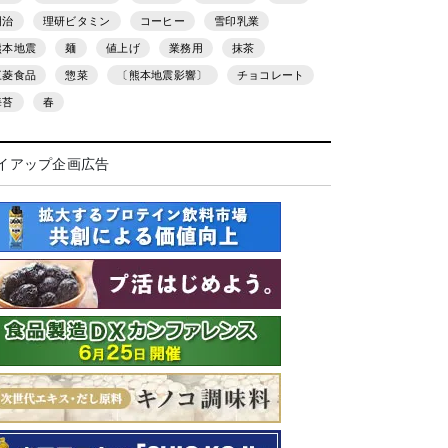
明治
理研ビタミン
コーヒー
雪印乳業
熊本地震
麺
値上げ
業務用
抹茶
三菱食品
惣菜
〔熊本地震影響〕
チョコレート
海苔
春
イアップ企画広告