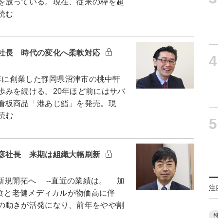
を放っている。現在、従来の枠を超
読む
社長 時代の変化へ柔軟対応
4
年に創業した静岡県沼津市の桃中軒
歩みを続ける。20年ほど前にはサバ
看板商品「港あじ鮨」を発売。現
読む
5
彦社長 来期は組織大幅刷新
規開拓へ --直近の業績は。 加
注
給食と老健メディカルが物価高に伴
の動きが活発になり、前年をやや割