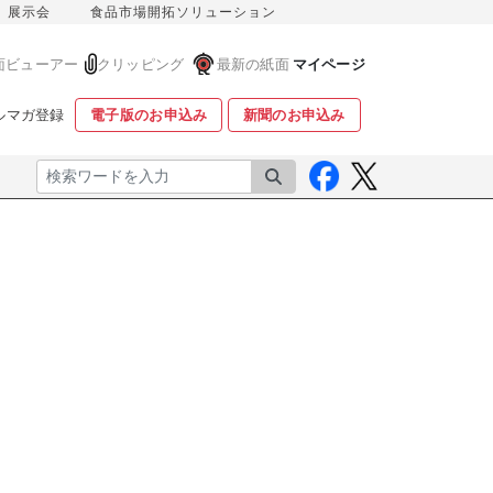
展示会
食品市場開拓ソリューション
面ビューアー
クリッピング
最新の紙面
マイページ
ルマガ登録
電子版のお申込み
新聞のお申込み
検索