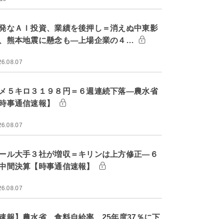
発なＡＩ投資、業績を後押し＝消えぬ中東影
、熊本地震に懸念も―上場企業の４…
26.08.07
メ５キロ３１９８円＝６週連続下落―農水省
時事通信速報】
26.08.07
ール大手３社が増収＝キリンは上方修正―６
中間決算【時事通信速報】
26.08.07
速報】農水省、食料自給率 25年度37％に下