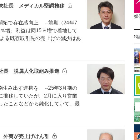
夫社長 メディカル堅調推移
媒
で存在感向上 --前期（24年7
％増、利益は同15％増で着地して
特
による既存取引先の売上げの減少はあ
社長 脱属人化取組み推進
み出す連携を --25年3月期の
に推移していたが、2月に入り営業
したことなどから鈍化していて、最
 外商が売上げけん引