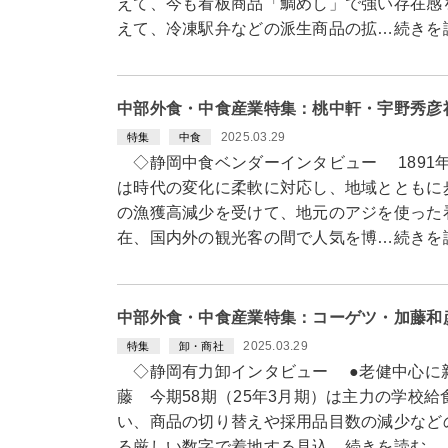
えて、今も看板商品「鯛めし」で強い存在感
えて、冷凍駅弁などの派生商品の拡…続きを
中部外食・中食産業特集：桃中軒・宇野秀彦
2025.03.29
特集
中食
◇静岡中食ベンダーインタビュー 1891
は時代の変化に柔軟に対応し、地域とともに
の漁獲高減少を受けて、地元のアジを使った
在、国内外の観光客の間で人気を博…続きを
中部外食・中食産業特集：コーゲツ・加藤和
2025.03.29
特集
卸・商社
◇静岡有力卸インタビュー ●老健中心に新
藤 今期58期（25年3月期）は主力の学校
い、商品の切り替えや採用品目数の減少など
る厳しい数字で着地する見込…続きを読む