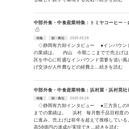
中部外食・中食産業特集：トミヤコーヒー・
2025.03.29
特集
卸・商社
◇静岡有力卸インタビュー ●インバウンドが
の業績は。 内山 今期ここまでで売上げは
区を中心に旺盛なインバウンド需要を追い風
げ交渉が人件費などの経費上…続きを読む
中部外食・中食産業特集：浜村屋・浜村晃社
2025.03.29
特集
卸・商社
◇静岡有力卸インタビュー ●三方良しの地域
までの業績は。 浜村 毎月数千品目程度の
に進み、売上げは前年を超えて推移している
高58億円の達成が実現でき…続きを読む