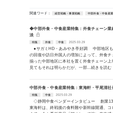
関連ワード：
経営戦略・事業戦略
中部外食・中食産
◆中部外食・中食産業特集：外食チェーン業
淡
2025.03.29
特集
外食
中食
●サガミHD・あみやき亭好調 中部地区も
の回復や訪日外国人の増加によって、外食チ
揃った中部地区に本社を置く外食チェーン上場
見てもそれは明らかだが、一部…続きを読む
中部外食・中食産業特集：東海軒・平尾清社
2025.03.29
特集
中食
◇静岡中食ベンダーインタビュー 創業13
東海軒は、終戦後の食料難や新幹線開通、コ