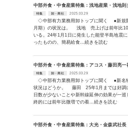
中部外食・中食産業特集：浅地産業・浅地則
2025.03.29
特集
卸・商社
◇中部有力業務用卸トップに聞く ●新規開拓
月期）の状況は。 浅地 売上げは前年比10
いる。24年1月1日に発生した能登半島地震
ったものの、簡易給食…続きを読む
中部外食・中食産業特集：アコス・藤田亮一
2025.03.29
特集
卸・商社
◇中部有力業務用卸トップに聞く ●新名物生
状況はどうか。 藤田 25年1月までは好調
日数が少ないことや新幹線延伸の効果が一巡
終的には前年比微増での着…続きを読む
中部外食・中食産業特集：大光・金森武社長