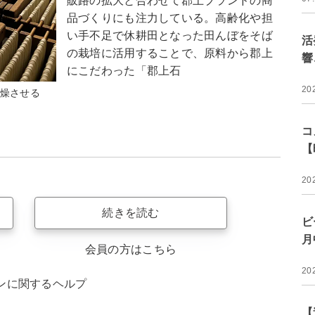
販路の拡大と合わせて郡上ブランドの商
品づくりにも注力している。高齢化や担
い手不足で休耕田となった田んぼをそば
活
の栽培に活用することで、原料から郡上
響
にこだわった「郡上石
20
乾燥させる
コ
【
20
続きを読む
ビ
月
会員の方はこちら
20
ンに関するヘルプ
【