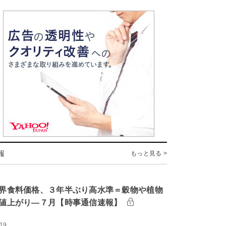
報
もっと見る >
界食料価格、３年半ぶり高水準＝穀物や植物
値上がり―７月【時事通信速報】
:19