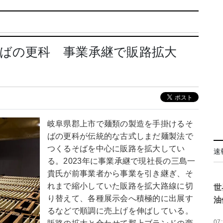
そばの更科 事業承継で販路拡大
岐阜県郡上市で麺類の製造を手掛けるそ
ばの更科が伝統的な古式しまだ麺製法で
つくるそばを中心に販路を拡大してい
速
る。2023年に事業承継で現社長の三島一
貴氏が前事業者から事業を引き継ぎ、そ
れまで縮小していた販路を拡大路線に切
世
り替えて、各種展示会へ積極的に出展す
油
るなどで順調に売上げを伸ばしている。
07