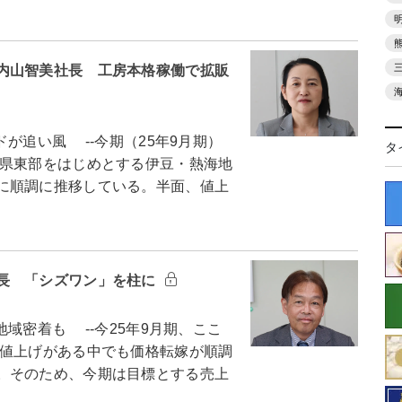
内山智美社長 工房本格稼働で拡販
追い風 --今期（25年9月期）
タ
県東部をはじめとする伊豆・熱海地
に順調に推移している。半面、値上
長 「シズワン」を柱に
密着も --今25年9月期、ここ
値上げがある中でも価格転嫁が順調
。そのため、今期は目標とする売上