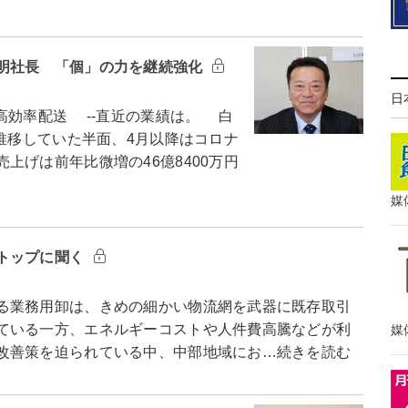
明社長 「個」の力を継続強化
日
効率配送 --直近の業績は。 白
に推移していた半面、4月以降はコロナ
上げは前年比微増の46億8400万円
媒
トップに聞く
る業務用卸は、きめの細かい物流網を武器に既存取引
ている一方、エネルギーコストや人件費高騰などが利
媒
改善策を迫られている中、中部地域にお…続きを読む