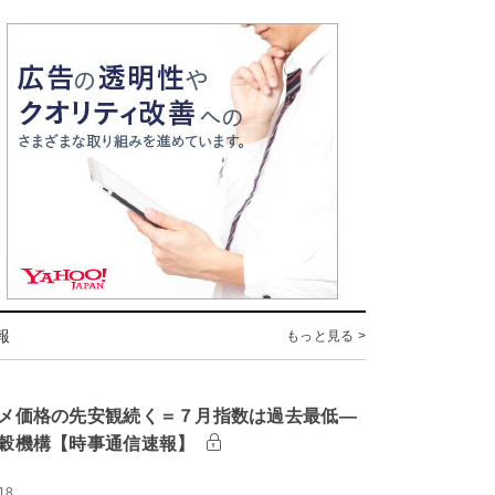
報
もっと見る >
メ価格の先安観続く＝７月指数は過去最低―
穀機構【時事通信速報】
18