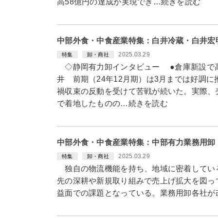
高58億円の達成が実現でき…続きを読む
中部外食・中食産業特集：白井冷蔵・白井宏
2025.03.29
特集
卸・商社
◇静岡有力卸インタビュー ●倉庫新設で高
井 前期（24年12月期）は3月までは好調
禍収束の反動を受けて苦戦が続いた。実際、売
で着地したものの…続きを読む
中部外食・中食産業特集：中部有力業務用卸
2025.03.29
特集
卸・商社
独自の物流機能を持ち、地域に密着してい
先の深耕や新規取り組みで売上げ拡大を図っ
益面での課題となっている。業務用卸各社が