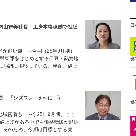
日
内山智美社長 工房本格稼働で拡販
追い風 --今期（25年9月期）
県東部をはじめとする伊豆・熱海地
媒
に順調に推移している。半面、値上
長 「シズワン」を柱に
媒
密着も --今25年9月期、ここ
値上げがある中でも価格転嫁が順調
。そのため、今期は目標とする売上