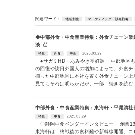
関連ワード：
地域創生
マーケティング・販売戦略
◆中部外食・中食産業特集：外食チェーン業
淡
2025.03.29
特集
外食
中食
●サガミHD・あみやき亭好調 中部地区も
の回復や訪日外国人の増加によって、外食チ
揃った中部地区に本社を置く外食チェーン上場
見てもそれは明らかだが、一部…続きを読む
中部外食・中食産業特集：東海軒・平尾清社
2025.03.29
特集
中食
◇静岡中食ベンダーインタビュー 創業13
東海軒は、終戦後の食料難や新幹線開通、コ