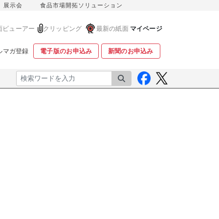
展示会
食品市場開拓ソリューション
面ビューアー
クリッピング
最新の紙面
マイページ
ルマガ登録
電子版のお申込み
新聞のお申込み
検索