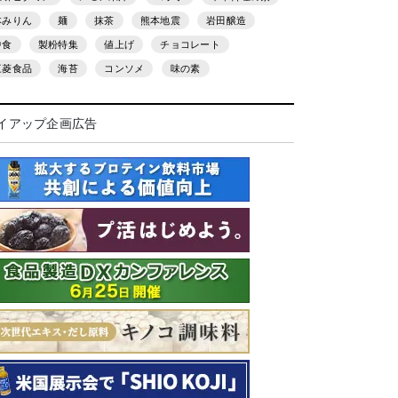
本みりん
麺
抹茶
熊本地震
岩田醸造
中食
製粉特集
値上げ
チョコレート
三菱食品
海苔
コンソメ
味の素
イアップ企画広告