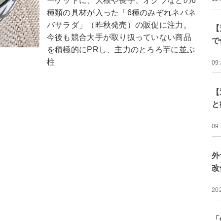
ーゲットに、大根や長芋、オクラなどの6
種類の具材が入った「6種のみぞれネバネ
バサラダ」（昨秋発売）の販促に注力。
【
今後も競合大手が取り扱っていない商品
で
を積極的にPRし、主力のとろろ芋に並ぶ
柱
09
【
と
09
外
改
20
「