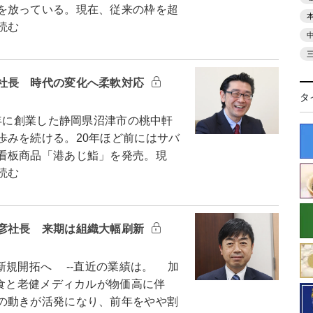
を放っている。現在、従来の枠を超
読む
社長 時代の変化へ柔軟対応
タ
年に創業した静岡県沼津市の桃中軒
歩みを続ける。20年ほど前にはサバ
看板商品「港あじ鮨」を発売。現
読む
彦社長 来期は組織大幅刷新
規開拓へ --直近の業績は。 加
給食と老健メディカルが物価高に伴
の動きが活発になり、前年をやや割