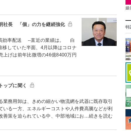
媒
明社長 「個」の力を継続強化
特
効率配送 --直近の業績は。 白
に推移していた半面、4月以降はコロナ
上げは前年比微増の46億8400万円
トップに聞く
る業務用卸は、きめの細かい物流網を武器に既存取引
ている一方、エネルギーコストや人件費高騰などが利
改善策を迫られている中、中部地域にお…続きを読む