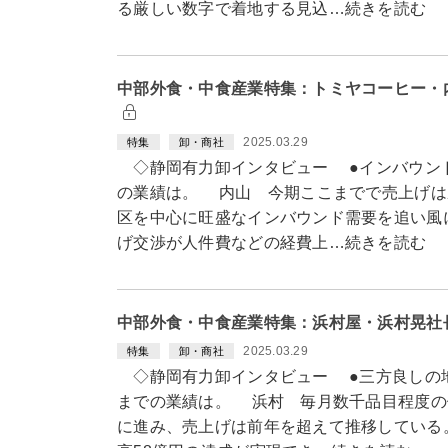
る厳しい数字で着地する見込…続きを読む
中部外食・中食産業特集：トミヤコーヒー・
2025.03.29
特集
卸・商社
◇静岡有力卸インタビュー ●インバウンドが
の業績は。 内山 今期ここまでで売上げは
区を中心に旺盛なインバウンド需要を追い風
げ交渉が人件費などの経費上…続きを読む
中部外食・中食産業特集：浜村屋・浜村晃社
2025.03.29
特集
卸・商社
◇静岡有力卸インタビュー ●三方良しの地域
までの業績は。 浜村 毎月数千品目程度の
に進み、売上げは前年を超えて推移している