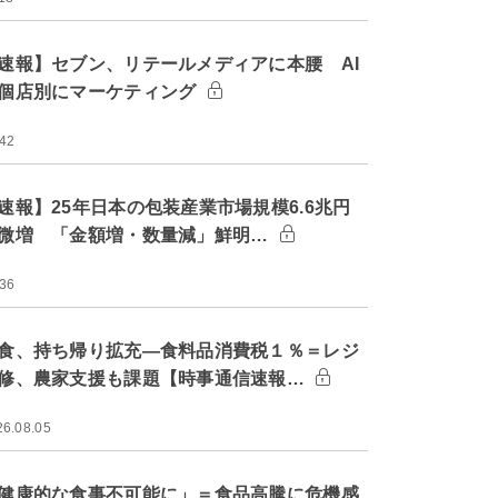
速報】セブン、リテールメディアに本腰 AI
個店別にマーケティング
:42
速報】25年日本の包装産業市場規模6.6兆円
微増 「金額増・数量減」鮮明…
:36
食、持ち帰り拡充―食料品消費税１％＝レジ
修、農家支援も課題【時事通信速報…
26.08.05
健康的な食事不可能に」＝食品高騰に危機感