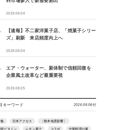
料市場参入で新需要創出
2026.08.04
.
【速報】不二家洋菓子店、「焼菓子シリー
ズ」刷新 来店頻度向上へ
2026.08.04
.
エア・ウォーター、新体制で信頼回復を
企業風土改革など最重要視
2026.08.05
目キーワード
2026.08.06付
特集
日本アクセス
〔熊本地震影響〕
理研ビタミン
レモン果汁
コラボ
中華料理の素