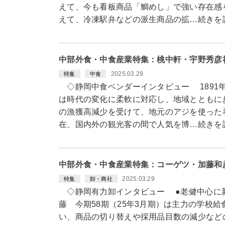
えて、今も看板商品「鯛めし」で強い存在感
えて、冷凍駅弁などの派生商品の拡…続きを
中部外食・中食産業特集：桃中軒・宇野秀彦
2025.03.29
特集
中食
◇静岡中食ベンダーインタビュー 1891
は時代の変化に柔軟に対応し、地域とともに
の漁獲高減少を受けて、地元のアジを使った
在、国内外の観光客の間で人気を博…続きを
中部外食・中食産業特集：コーゲツ・加藤和
2025.03.29
特集
卸・商社
◇静岡有力卸インタビュー ●老健中心に新
藤 今期58期（25年3月期）は主力の学校
い、商品の切り替えや採用品目数の減少など