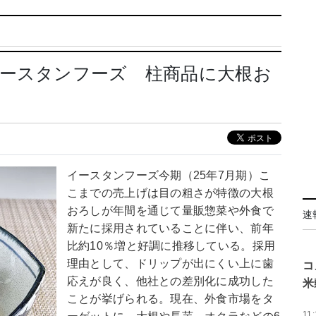
イースタンフーズ 柱商品に大根お
イースタンフーズ今期（25年7月期）こ
こまでの売上げは目の粗さが特徴の大根
おろしが年間を通じて量販惣菜や外食で
速
新たに採用されていることに伴い、前年
比約10％増と好調に推移している。採用
理由として、ドリップが出にくい上に歯
コ
応えが良く、他社との差別化に成功した
米
ことが挙げられる。現在、外食市場をタ
11: