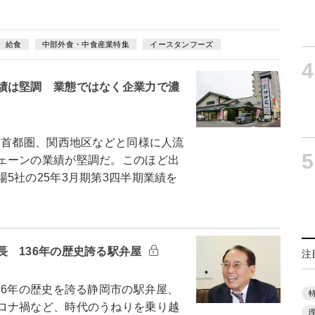
給食
中部外食・中食産業特集
イースタンフーズ
4
績は堅調 業態ではなく企業力で濃
首都圏、関西地区などと同様に人流
5
ェーンの業績が堅調だ。このほど出
5社の25年3月期第3四半期業績を
長 136年の歴史誇る駅弁屋
注
6年の歴史を誇る静岡市の駅弁屋、
ロナ禍など、時代のうねりを乗り越