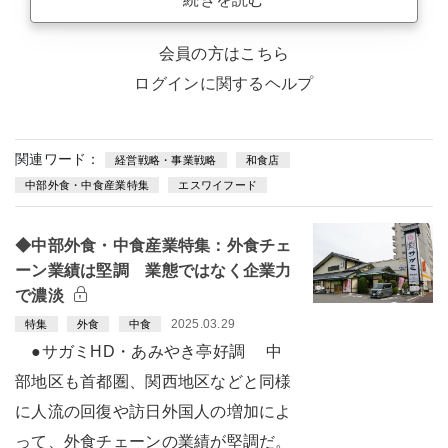
会員の方はこちら
ログインに関するヘルプ
関連ワード：
経営戦略・事業戦略
和食店
中部外食・中食産業特集
エスワイフード
◆中部外食・中食産業特集：外食チェ
ーン業績は堅調 業態ではなく企業力
で濃淡
2025.03.29
特集
外食
中食
●サガミHD・あみやき亭好調 中
部地区も首都圏、関西地区などと同様
に人流の回復や訪日外国人の増加によ
って、外食チェーンの業績が堅調だ。