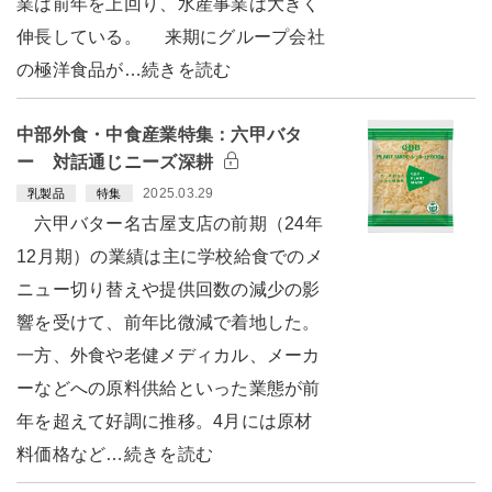
業は前年を上回り、水産事業は大きく
伸長している。 来期にグループ会社
の極洋食品が…続きを読む
中部外食・中食産業特集：六甲バタ
ー 対話通じニーズ深耕
2025.03.29
乳製品
特集
六甲バター名古屋支店の前期（24年
12月期）の業績は主に学校給食でのメ
ニュー切り替えや提供回数の減少の影
響を受けて、前年比微減で着地した。
一方、外食や老健メディカル、メーカ
ーなどへの原料供給といった業態が前
年を超えて好調に推移。4月には原材
料価格など…続きを読む