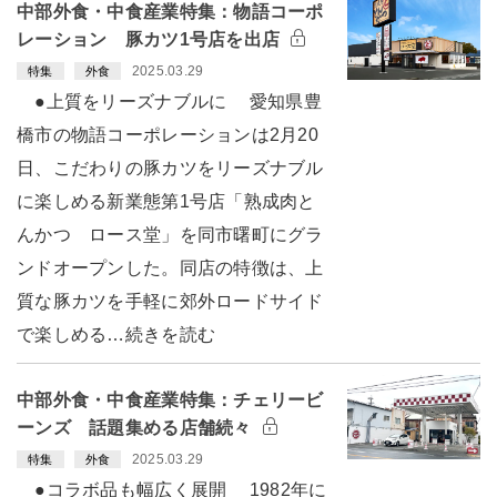
中部外食・中食産業特集：物語コーポ
レーション 豚カツ1号店を出店
2025.03.29
特集
外食
●上質をリーズナブルに 愛知県豊
橋市の物語コーポレーションは2月20
日、こだわりの豚カツをリーズナブル
に楽しめる新業態第1号店「熟成肉と
んかつ ロース堂」を同市曙町にグラ
ンドオープンした。同店の特徴は、上
質な豚カツを手軽に郊外ロードサイド
で楽しめる…続きを読む
中部外食・中食産業特集：チェリービ
ーンズ 話題集める店舗続々
2025.03.29
特集
外食
●コラボ品も幅広く展開 1982年に