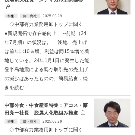
2025.03.29
特集
卸・商社
◇中部有力業務用卸トップに聞く
●新規開拓で存在感向上 --前期（24
年7月期）の状況は。 浅地 売上げ
は前年比10％増、利益は同15％増で着
地している。24年1月1日に発生した能
登半島地震による既存取引先の売上げ
の減少はあったものの、簡易給食…続
きを読む
中部外食・中食産業特集：アコス・藤
田亮一社長 脱属人化取組み推進
2025.03.29
特集
卸・商社
◇中部有力業務用卸トップに聞く