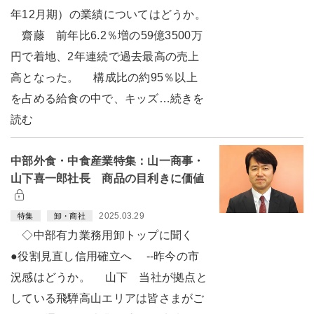
年12月期）の業績についてはどうか。
齋藤 前年比6.2％増の59億3500万
円で着地、2年連続で過去最高の売上
高となった。 構成比の約95％以上
を占める給食の中で、キッズ…続きを
読む
中部外食・中食産業特集：山一商事・
山下喜一郎社長 商品の目利きに価値
2025.03.29
特集
卸・商社
◇中部有力業務用卸トップに聞く
●役割見直し信用確立へ --昨今の市
況感はどうか。 山下 当社が拠点と
している飛騨高山エリアは皆さまがご