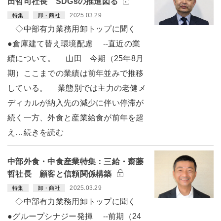
田哲司社長 SDGsの推進図る
2025.03.29
特集
卸・商社
◇中部有力業務用卸トップに聞く
●倉庫建て替え環境配慮 --直近の業
績について。 山田 今期（25年8月
期）ここまでの業績は前年並みで推移
している。 業態別では主力の老健メ
ディカルが納入先の減少に伴い停滞が
続く一方、外食と産業給食が前年を超
え…続きを読む
中部外食・中食産業特集：三給・齋藤
哲社長 顧客と信頼関係構築
2025.03.29
特集
卸・商社
◇中部有力業務用卸トップに聞く
●グループシナジー発揮 --前期（24