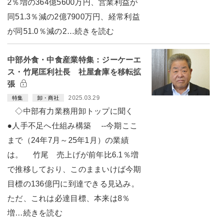
2％増の364億5600万円、営業利益が
同51.3％減の2億7900万円、経常利益
が同51.0％減の2…続きを読む
中部外食・中食産業特集：ジーケーエ
ス・竹尾匡利社長 社屋倉庫を移転拡
張
2025.03.29
特集
卸・商社
◇中部有力業務用卸トップに聞く
●人手不足へ仕組み構築 --今期ここ
まで（24年7月～25年1月）の業績
は。 竹尾 売上げが前年比6.1％増
で推移しており、このままいけば今期
目標の136億円に到達できる見込み。
ただ、これは必達目標、本来は8％
増…続きを読む