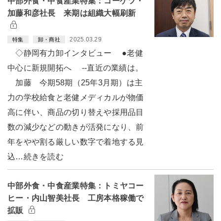
中部外食・中食産業特集：コーゲツ・
加藤和彦社長 来期は組織大幅刷新
2025.03.29
特集
卸・商社
◇静岡有力卸インタビュー ●老健
中心に新規開拓へ --直近の業績は。
加藤 今期58期（25年3月期）は主
力の学校給食と老健メディカルが物価
高に伴い、商品の切り替えや採用品目
数の減少などの動きが活発になり、前
年をやや割る厳しい数字で着地する見
込…続きを読む
中部外食・中食産業特集：トミヤコー
ヒー・内山智美社長 工房本格稼働で
拡販