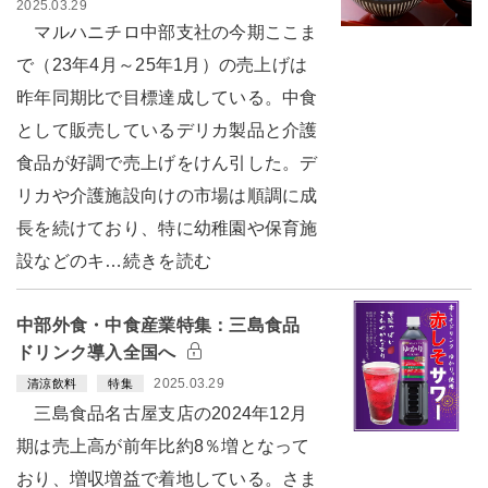
2025.03.29
マルハニチロ中部支社の今期ここま
で（23年4月～25年1月）の売上げは
昨年同期比で目標達成している。中食
として販売しているデリカ製品と介護
食品が好調で売上げをけん引した。デ
リカや介護施設向けの市場は順調に成
長を続けており、特に幼稚園や保育施
設などのキ…続きを読む
中部外食・中食産業特集：三島食品
ドリンク導入全国へ
2025.03.29
清涼飲料
特集
三島食品名古屋支店の2024年12月
期は売上高が前年比約8％増となって
おり、増収増益で着地している。さま