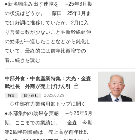
●新名物生み出す連携を --25年3月期
の状況はどうか。 藤田 25年1月ま
では好調に推移していたが、2月に入
り営業日数が少ないことや新幹線延伸
の効果が一巡したことなどから鈍化し
ていて、最終的には前年比微増での
着…続きを読む
中部外食・中食産業特集：大光・金森
武社長 外商が売上げけん引
2025.03.29
特集
卸・商社
◇中部有力業務用卸トップに聞く
●本部集約の効果を実感 --今25年5月
期、ここまでの業績は。 金森 今期
第2四半期業績は、売上高が前年比8.