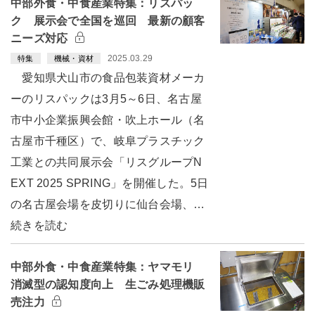
中部外食・中食産業特集：リスパッ
ク 展示会で全国を巡回 最新の顧客
ニーズ対応
2025.03.29
特集
機械・資材
愛知県犬山市の食品包装資材メーカ
ーのリスパックは3月5～6日、名古屋
市中小企業振興会館・吹上ホール（名
古屋市千種区）で、岐阜プラスチック
工業との共同展示会「リスグループN
EXT 2025 SPRING」を開催した。5日
の名古屋会場を皮切りに仙台会場、…
続きを読む
中部外食・中食産業特集：ヤマモリ
消滅型の認知度向上 生ごみ処理機販
売注力