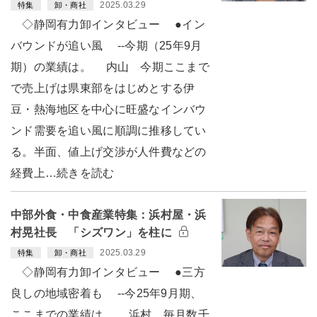
2025.03.29
特集
卸・商社
◇静岡有力卸インタビュー ●イン
バウンドが追い風 --今期（25年9月
期）の業績は。 内山 今期ここまで
で売上げは県東部をはじめとする伊
豆・熱海地区を中心に旺盛なインバウ
ンド需要を追い風に順調に推移してい
る。半面、値上げ交渉が人件費などの
経費上…続きを読む
中部外食・中食産業特集：浜村屋・浜
村晃社長 「シズワン」を柱に
2025.03.29
特集
卸・商社
◇静岡有力卸インタビュー ●三方
良しの地域密着も --今25年9月期、
ここまでの業績は。 浜村 毎月数千