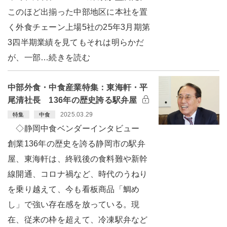
このほど出揃った中部地区に本社を置
く外食チェーン上場5社の25年3月期第
3四半期業績を見てもそれは明らかだ
が、一部…続きを読む
中部外食・中食産業特集：東海軒・平
尾清社長 136年の歴史誇る駅弁屋
2025.03.29
特集
中食
◇静岡中食ベンダーインタビュー
創業136年の歴史を誇る静岡市の駅弁
屋、東海軒は、終戦後の食料難や新幹
線開通、コロナ禍など、時代のうねり
を乗り越えて、今も看板商品「鯛め
し」で強い存在感を放っている。現
在、従来の枠を超えて、冷凍駅弁など