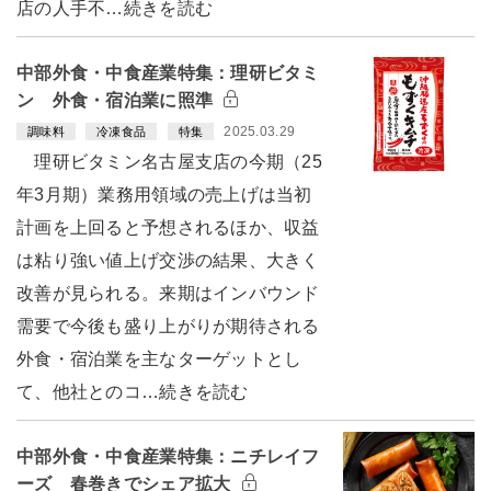
店の人手不…続きを読む
中部外食・中食産業特集：理研ビタミ
ン 外食・宿泊業に照準
2025.03.29
調味料
冷凍食品
特集
理研ビタミン名古屋支店の今期（25
年3月期）業務用領域の売上げは当初
計画を上回ると予想されるほか、収益
は粘り強い値上げ交渉の結果、大きく
改善が見られる。来期はインバウンド
需要で今後も盛り上がりが期待される
外食・宿泊業を主なターゲットとし
て、他社とのコ…続きを読む
中部外食・中食産業特集：ニチレイフ
ーズ 春巻きでシェア拡大