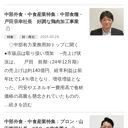
中部外食・中食産業特集：中部食糧・
戸田宗幸社長 好調な鶏肉加工事業
2025.03.29
特集
卸・商社
◇中部有力業務用卸トップに聞く
●市販品は取り扱い増加 --売上げ状
況は。 戸田 前期（24年12月期）
の売上げは約140億円、経常利益は前
年比で1.4％増となり、増収増益とな
った。円安やエネルギー費用高で食材
価格の高騰も懸念されていたものの、
…続きを読む
中部外食・中食産業特集：プロン・山