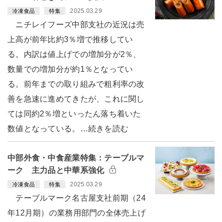
2025.03.29
冷凍食品
特集
ニチレイフーズ中部支社の近況は売
上高が前年比約3％増で推移してい
る。内訳は値上げでの増加分が2％、
数量での増加分が約1％となってい
る。前年までの取り組みで粗利率の改
善を急速に進めてきたが、これに関し
ては同約2％増といったん落ち着いた
数値となっている。…続きを読む
中部外食・中食産業特集：テーブルマ
ーク 主力品と中華系強化
2025.03.29
冷凍食品
特集
テーブルマーク名古屋支社前期（24
年12月期）の業務用部門の全体売上げ