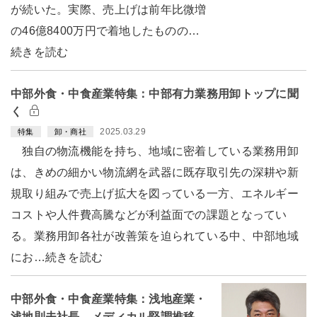
が続いた。実際、売上げは前年比微増
の46億8400万円で着地したものの…
続きを読む
中部外食・中食産業特集：中部有力業務用卸トップに聞
く
2025.03.29
特集
卸・商社
独自の物流機能を持ち、地域に密着している業務用卸
は、きめの細かい物流網を武器に既存取引先の深耕や新
規取り組みで売上げ拡大を図っている一方、エネルギー
コストや人件費高騰などが利益面での課題となってい
る。業務用卸各社が改善策を迫られている中、中部地域
にお…続きを読む
中部外食・中食産業特集：浅地産業・
浅地則夫社長 メディカル堅調推移