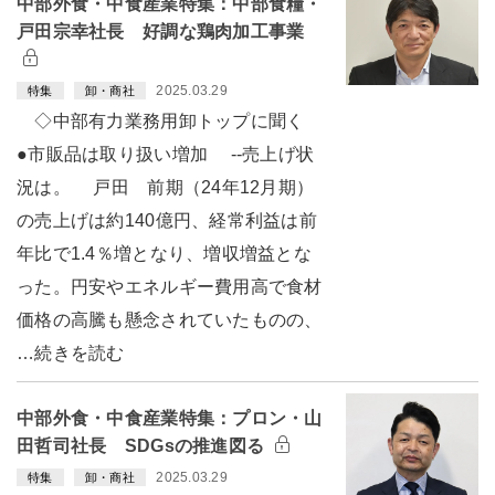
中部外食・中食産業特集：中部食糧・
戸田宗幸社長 好調な鶏肉加工事業
2025.03.29
特集
卸・商社
◇中部有力業務用卸トップに聞く
●市販品は取り扱い増加 --売上げ状
況は。 戸田 前期（24年12月期）
の売上げは約140億円、経常利益は前
年比で1.4％増となり、増収増益とな
った。円安やエネルギー費用高で食材
価格の高騰も懸念されていたものの、
…続きを読む
中部外食・中食産業特集：プロン・山
田哲司社長 SDGsの推進図る
2025.03.29
特集
卸・商社