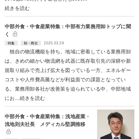
続きを読む
中部外食・中食産業特集：中部有力業務用卸トップに聞
く
2025.03.29
特集
卸・商社
独自の物流機能を持ち、地域に密着している業務用卸
は、きめの細かい物流網を武器に既存取引先の深耕や新
規取り組みで売上げ拡大を図っている一方、エネルギー
コストや人件費高騰などが利益面での課題となってい
る。業務用卸各社が改善策を迫られている中、中部地域
にお…続きを読む
中部外食・中食産業特集：浅地産業・
浅地則夫社長 メディカル堅調推移