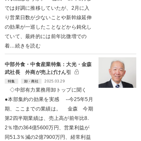
では好調に推移していたが、2月に入
り営業日数が少ないことや新幹線延伸
の効果が一巡したことなどから鈍化し
ていて、最終的には前年比微増での
着…続きを読む
中部外食・中食産業特集：大光・金森
武社長 外商が売上げけん引
2025.03.29
特集
卸・商社
◇中部有力業務用卸トップに聞く
●本部集約の効果を実感 --今25年5月
期、ここまでの業績は。 金森 今期
第2四半期業績は、売上高が前年比8.
2％増の364億5600万円、営業利益が
同51.3％減の2億7900万円、経常利益