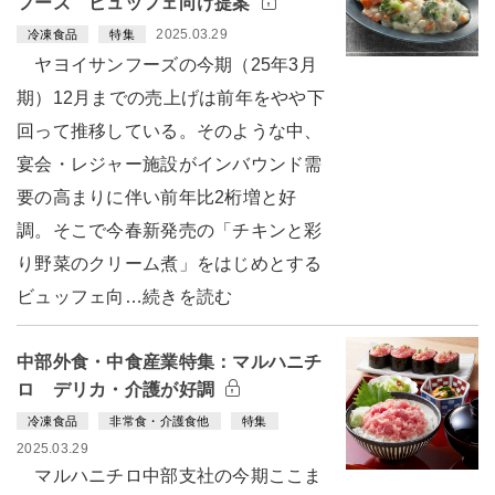
フーズ ビュッフェ向け提案
2025.03.29
冷凍食品
特集
ヤヨイサンフーズの今期（25年3月
期）12月までの売上げは前年をやや下
回って推移している。そのような中、
宴会・レジャー施設がインバウンド需
要の高まりに伴い前年比2桁増と好
調。そこで今春新発売の「チキンと彩
り野菜のクリーム煮」をはじめとする
ビュッフェ向…続きを読む
中部外食・中食産業特集：マルハニチ
ロ デリカ・介護が好調
冷凍食品
非常食・介護食他
特集
2025.03.29
マルハニチロ中部支社の今期ここま