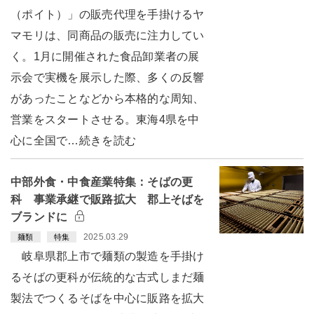
（ポイト）」の販売代理を手掛けるヤ
マモリは、同商品の販売に注力してい
く。1月に開催された食品卸業者の展
示会で実機を展示した際、多くの反響
があったことなどから本格的な周知、
営業をスタートさせる。東海4県を中
心に全国で…続きを読む
中部外食・中食産業特集：そばの更
科 事業承継で販路拡大 郡上そばを
ブランドに
2025.03.29
麺類
特集
岐阜県郡上市で麺類の製造を手掛け
るそばの更科が伝統的な古式しまだ麺
製法でつくるそばを中心に販路を拡大