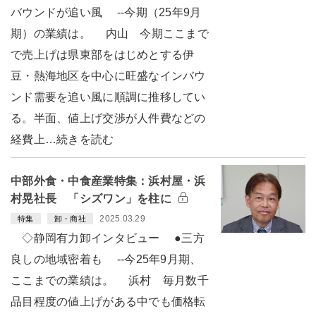
バウンドが追い風 --今期（25年9月
期）の業績は。 内山 今期ここまで
で売上げは県東部をはじめとする伊
豆・熱海地区を中心に旺盛なインバウ
ンド需要を追い風に順調に推移してい
る。半面、値上げ交渉が人件費などの
経費上…続きを読む
中部外食・中食産業特集：浜村屋・浜
村晃社長 「シズワン」を柱に
2025.03.29
特集
卸・商社
◇静岡有力卸インタビュー ●三方
良しの地域密着も --今25年9月期、
ここまでの業績は。 浜村 毎月数千
品目程度の値上げがある中でも価格転