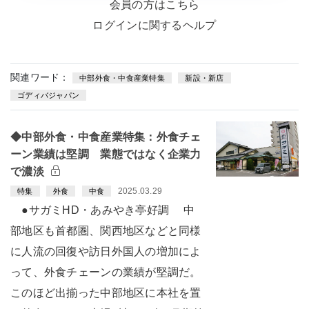
会員の方はこちら
ログインに関するヘルプ
関連ワード：
中部外食・中食産業特集
新設・新店
ゴディバジャパン
◆中部外食・中食産業特集：外食チェ
ーン業績は堅調 業態ではなく企業力
で濃淡
2025.03.29
特集
外食
中食
●サガミHD・あみやき亭好調 中
部地区も首都圏、関西地区などと同様
に人流の回復や訪日外国人の増加によ
って、外食チェーンの業績が堅調だ。
このほど出揃った中部地区に本社を置