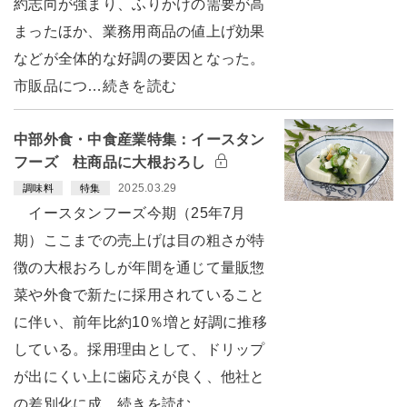
約志向が強まり、ふりかけの需要が高
まったほか、業務用商品の値上げ効果
などが全体的な好調の要因となった。
市販品につ…続きを読む
中部外食・中食産業特集：イースタン
フーズ 柱商品に大根おろし
2025.03.29
調味料
特集
イースタンフーズ今期（25年7月
期）ここまでの売上げは目の粗さが特
徴の大根おろしが年間を通じて量販惣
菜や外食で新たに採用されていること
に伴い、前年比約10％増と好調に推移
している。採用理由として、ドリップ
が出にくい上に歯応えが良く、他社と
の差別化に成…続きを読む