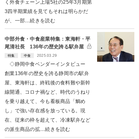
く外食チェーン上場5社の25年3月期第
3四半期業績を見てもそれは明らかだ
が、一部…続きを読む
中部外食・中食産業特集：東海軒・平
尾清社長 136年の歴史誇る駅弁屋
2025.03.29
特集
中食
◇静岡中食ベンダーインタビュー
創業136年の歴史を誇る静岡市の駅弁
屋、東海軒は、終戦後の食料難や新幹
線開通、コロナ禍など、時代のうねり
を乗り越えて、今も看板商品「鯛め
し」で強い存在感を放っている。現
在、従来の枠を超えて、冷凍駅弁など
の派生商品の拡…続きを読む