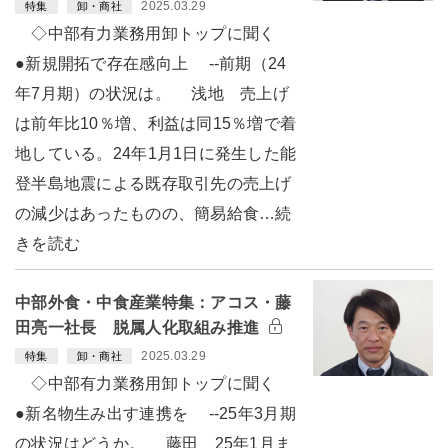
2025.03.29
特集
卸・商社
◇中部有力業務用卸トップに聞く
●新規開拓で存在感向上 --前期（24
年7月期）の状況は。 浅地 売上げ
は前年比10％増、利益は同15％増で着
地している。24年1月1日に発生した能
登半島地震による既存取引先の売上げ
の減少はあったものの、簡易給食…続
きを読む
中部外食・中食産業特集：アコス・藤
田亮一社長 脱属人化取組み推進
2025.03.29
特集
卸・商社
◇中部有力業務用卸トップに聞く
●新名物生み出す連携を --25年3月期
の状況はどうか。 藤田 25年1月ま