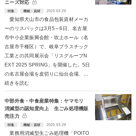
ニーズ対応
2025.03.29
特集
機械・資材
愛知県犬山市の食品包装資材メーカ
ーのリスパックは3月5～6日、名古屋
市中小企業振興会館・吹上ホール（名
古屋市千種区）で、岐阜プラスチック
工業との共同展示会「リスグループN
EXT 2025 SPRING」を開催した。5日
の名古屋会場を皮切りに仙台会場、…
続きを読む
中部外食・中食産業特集：ヤマモリ
消滅型の認知度向上 生ごみ処理機販
売注力
2025.03.29
特集
機械・資材
業務用消滅型生ごみ処理機「POITO