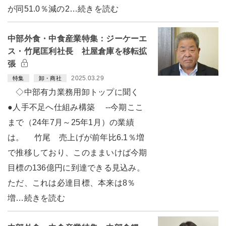
が同51.0％減の2…続きを読む
中部外食・中食産業特集：ジーケーエ
ス・竹尾匡利社長 社屋倉庫を移転拡
張
2025.03.29
特集
卸・商社
◇中部有力業務用卸トップに聞く
●人手不足へ仕組み構築 --今期ここ
まで（24年7月～25年1月）の業績
は。 竹尾 売上げが前年比6.1％増
で推移しており、このままいけば今期
目標の136億円に到達できる見込み。
ただ、これは必達目標、本来は8％
増…続きを読む