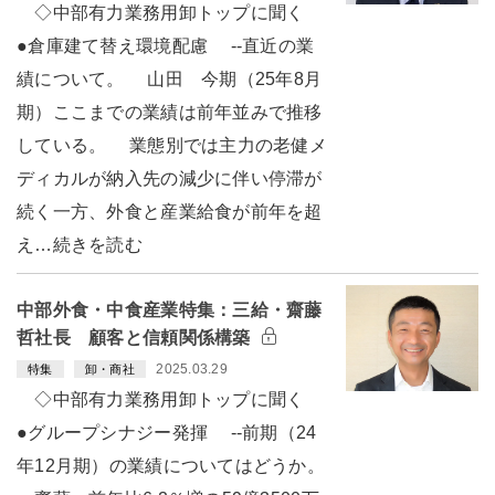
◇中部有力業務用卸トップに聞く
●倉庫建て替え環境配慮 --直近の業
績について。 山田 今期（25年8月
期）ここまでの業績は前年並みで推移
している。 業態別では主力の老健メ
ディカルが納入先の減少に伴い停滞が
続く一方、外食と産業給食が前年を超
え…続きを読む
中部外食・中食産業特集：三給・齋藤
哲社長 顧客と信頼関係構築
2025.03.29
特集
卸・商社
◇中部有力業務用卸トップに聞く
●グループシナジー発揮 --前期（24
年12月期）の業績についてはどうか。