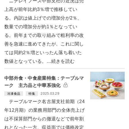
ニチレイフーズ中部支社の近況は売
上高が前年比約3％増で推移してい
る。内訳は値上げでの増加分が2％、
数量での増加分が約1％となってい
る。前年までの取り組みで粗利率の改
善を急速に進めてきたが、これに関し
ては同約2％増といったん落ち着いた
数値となっている。…続きを読む
中部外食・中食産業特集：テーブルマ
ーク 主力品と中華系強化
2025.03.29
冷凍食品
特集
テーブルマーク名古屋支社前期（24
年12月期）の業務用部門の全体売上げ
は不採算部門からの撤退などで前年割
れとなった一方、収益面では価格改定