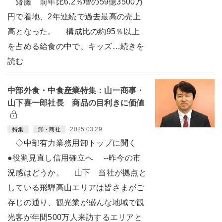
齋藤 前年比6.2％増の59億3500万
円で着地、2年連続で過去最高の売上
高となった。 構成比の約95％以上
を占める給食の中で、キッズ…続きを
読む
中部外食・中食産業特集：山一商事・
山下喜一郎社長 商品の目利きに価値
2025.03.29
特集
卸・商社
◇中部有力業務用卸トップに聞く
●役割見直し信用確立へ --昨今の市
況感はどうか。 山下 当社が拠点と
している飛騨高山エリアは皆さまがご
存じの通り、観光業が盛んな地域で観
光客が年間500万人来訪するエリアと