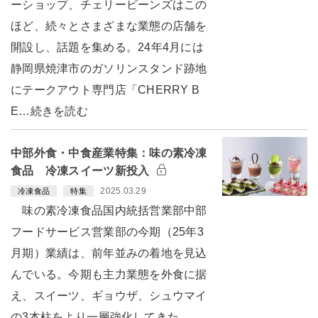
ーショップ、チェリービーンズはこの
ほど、続々とさまざまな業態の店舗を
開設し、話題を集める。24年4月には
静岡県焼津市のガソリンスタンド跡地
にテークアウト専門店「CHERRY B
E…続きを読む
中部外食・中食産業特集：味の素冷凍
食品 冷凍スイーツ新投入
2025.03.29
冷凍食品
特集
味の素冷凍食品国内統括営業部中部
フードサービス営業部の今期（25年3
月期）業績は、前年並みの着地を見込
んでいる。今期も主力業態を外食に据
え、スイーツ、ギョウザ、シュウマイ
の3本柱をより一層強化してきた。