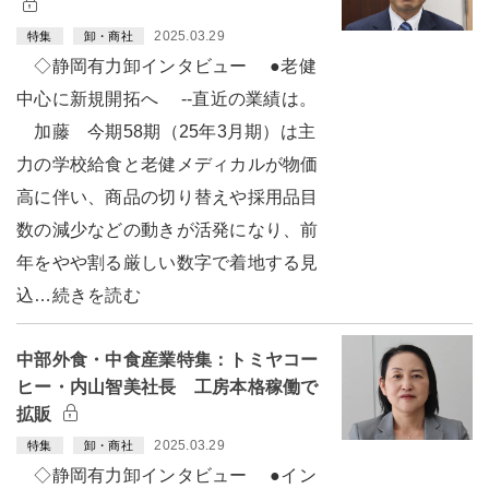
2025.03.29
特集
卸・商社
◇静岡有力卸インタビュー ●老健
中心に新規開拓へ --直近の業績は。
加藤 今期58期（25年3月期）は主
力の学校給食と老健メディカルが物価
高に伴い、商品の切り替えや採用品目
数の減少などの動きが活発になり、前
年をやや割る厳しい数字で着地する見
込…続きを読む
中部外食・中食産業特集：トミヤコー
ヒー・内山智美社長 工房本格稼働で
拡販
2025.03.29
特集
卸・商社
◇静岡有力卸インタビュー ●イン