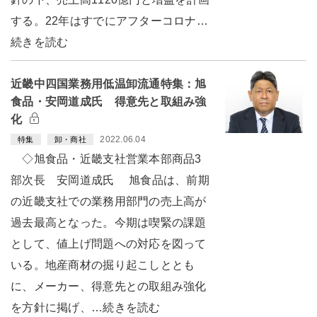
する。22年はすでにアフターコロナ…
続きを読む
近畿中四国業務用低温卸流通特集：旭
食品・安岡道成氏 得意先と取組み強
化
2022.06.04
特集
卸・商社
◇旭食品・近畿支社営業本部商品3
部次長 安岡道成氏 旭食品は、前期
の近畿支社での業務用部門の売上高が
過去最高となった。今期は喫緊の課題
として、値上げ問題への対応を図って
いる。地産商材の掘り起こしととも
に、メーカー、得意先との取組み強化
を方針に掲げ、…続きを読む