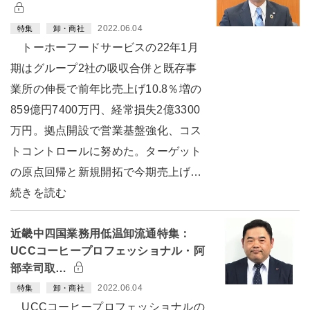
2022.06.04
特集
卸・商社
トーホーフードサービスの22年1月
期はグループ2社の吸収合併と既存事
業所の伸長で前年比売上げ10.8％増の
859億円7400万円、経常損失2億3300
万円。拠点開設で営業基盤強化、コス
トコントロールに努めた。ターゲット
の原点回帰と新規開拓で今期売上げ…
続きを読む
近畿中四国業務用低温卸流通特集：
UCCコーヒープロフェッショナル・阿
部幸司取…
2022.06.04
特集
卸・商社
UCCコーヒープロフェッショナルの