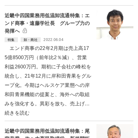
近畿中四国業務用低温卸流通特集：エ
ンド商事・遠藤学社長 グループ力の
発揮へ
2022.06.04
特集
卸・商社
エンド商事の22年2月期は売上高17
5億8500万円（前年比2％減）、営業
利益2600万円。期初に子会社の峰松を
統合し、21年12月に岸和田青果をグル
ープ化。今期はヘルスケア業態への岸
和田青果機能の提案と、海外への取組
みを強化する。異彩を放ち、売上げ…
続きを読む
近畿中四国業務用低温卸流通特集：尾