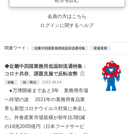
続きを読む
会員の方はこちら
ログインに関するヘルプ
関連ワード：
近畿中四国業務用低温卸流通特集
尾家産業
◆近畿中四国業務用低温卸流通特集：
コロナ共存、課題克服で反転攻勢
2022.06.04
特集
卸・商社
●万博開催まであと3年 業務用市場
へ待望の波 2021年の業務用食品業
界も新型コロナウイルス対策に奔走し
た。外食産業市場規模が前年比3割減
の18兆2005億円（日本フードサービ