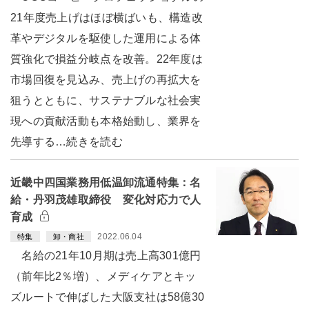
21年度売上げはほぼ横ばいも、構造改
革やデジタルを駆使した運用による体
質強化で損益分岐点を改善。22年度は
市場回復を見込み、売上げの再拡大を
狙うとともに、サステナブルな社会実
現への貢献活動も本格始動し、業界を
先導する…続きを読む
近畿中四国業務用低温卸流通特集：名
給・丹羽茂雄取締役 変化対応力で人
育成
2022.06.04
特集
卸・商社
名給の21年10月期は売上高301億円
（前年比2％増）、メディケアとキッ
ズルートで伸ばした大阪支社は58億30