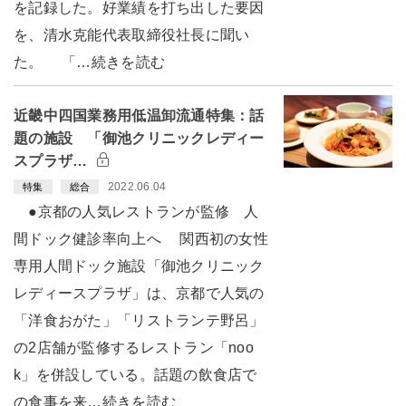
を記録した。好業績を打ち出した要因
を、清水克能代表取締役社長に聞い
た。 「…続きを読む
近畿中四国業務用低温卸流通特集：話
題の施設 「御池クリニックレディー
スプラザ…
2022.06.04
特集
総合
●京都の人気レストランが監修 人
間ドック健診率向上へ 関西初の女性
専用人間ドック施設「御池クリニック
レディースプラザ」は、京都で人気の
「洋食おがた」「リストランテ野呂」
の2店舗が監修するレストラン「noo
k」を併設している。話題の飲食店で
の食事を来…続きを読む