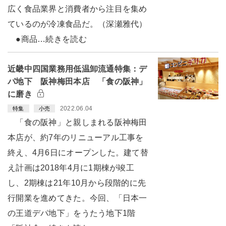
広く食品業界と消費者から注目を集め
ているのが冷凍食品だ。（深瀬雅代）
●商品…続きを読む
近畿中四国業務用低温卸流通特集：デ
パ地下 阪神梅田本店 「食の阪神」
に磨き
2022.06.04
特集
小売
「食の阪神」と親しまれる阪神梅田
本店が、約7年のリニューアル工事を
終え、4月6日にオープンした。建て替
え計画は2018年4月に1期棟が竣工
し、2期棟は21年10月から段階的に先
行開業を進めてきた。今回、「日本一
の王道デパ地下」をうたう地下1階