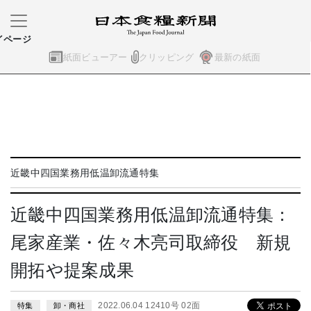
イページ
紙面ビューアー
クリッピング
最新の紙面
近畿中四国業務用低温卸流通特集
近畿中四国業務用低温卸流通特集：
尾家産業・佐々木亮司取締役 新規
開拓や提案成果
2022.06.04 12410号 02面
特集
卸・商社