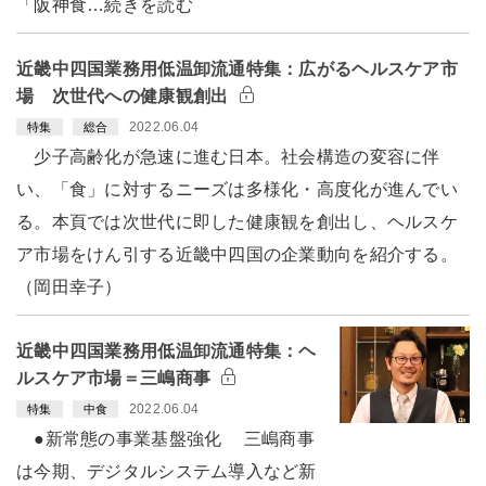
「阪神食…続きを読む
近畿中四国業務用低温卸流通特集：広がるヘルスケア市
場 次世代への健康観創出
2022.06.04
特集
総合
少子高齢化が急速に進む日本。社会構造の変容に伴
い、「食」に対するニーズは多様化・高度化が進んでい
る。本頁では次世代に即した健康観を創出し、ヘルスケ
ア市場をけん引する近畿中四国の企業動向を紹介する。
（岡田幸子）
近畿中四国業務用低温卸流通特集：ヘ
ルスケア市場＝三嶋商事
2022.06.04
特集
中食
●新常態の事業基盤強化 三嶋商事
は今期、デジタルシステム導入など新