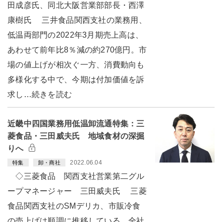
田成彦氏、同北大阪営業部部長・西澤
康樹氏 三井食品関西支社の業務用、
低温両部門の2022年3月期売上高は、
あわせて前年比8％減の約270億円。市
場の値上げが相次ぐ一方、消費動向も
多様化する中で、今期は付加価値を訴
求し…続きを読む
近畿中四国業務用低温卸流通特集：三
菱食品・三田威夫氏 地域食材の深掘
りへ
2022.06.04
特集
卸・商社
◇三菱食品 関西支社営業第二グル
ープマネージャー 三田威夫氏 三菱
食品関西支社のSMデリカ、市販冷食
の売上げは順調に推移している。全社