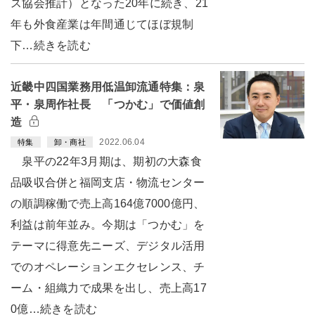
ス協会推計）となった20年に続き、21
年も外食産業は年間通じてほぼ規制
下…続きを読む
近畿中四国業務用低温卸流通特集：泉
平・泉周作社長 「つかむ」で価値創
造
2022.06.04
特集
卸・商社
泉平の22年3月期は、期初の大森食
品吸収合併と福岡支店・物流センター
の順調稼働で売上高164億7000億円、
利益は前年並み。今期は「つかむ」を
テーマに得意先ニーズ、デジタル活用
でのオペレーションエクセレンス、チ
ーム・組織力で成果を出し、売上高17
0億…続きを読む