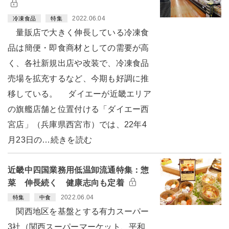
2022.06.04
冷凍食品
特集
量販店で大きく伸長している冷凍食
品は簡便・即食商材としての需要が高
く、各社新規出店や改装で、冷凍食品
売場を拡充するなど、今期も好調に推
移している。 ダイエーが近畿エリア
の旗艦店舗と位置付ける「ダイエー西
宮店」（兵庫県西宮市）では、22年4
月23日の…続きを読む
近畿中四国業務用低温卸流通特集：惣
菜 伸長続く 健康志向も定着
2022.06.04
特集
中食
関西地区を基盤とする有力スーパー
3社（関西スーパーマーケット、平和