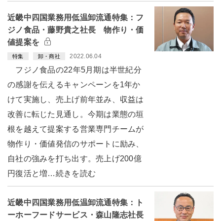
近畿中四国業務用低温卸流通特集：フ
ジノ食品・藤野貴之社長 物作り・価
値提案を
2022.06.04
特集
卸・商社
フジノ食品の22年5月期は半世紀分
の感謝を伝えるキャンペーンを1年か
けて実施し、売上げ前年並み、収益は
改善に転じた見通し。今期は業態の垣
根を越えて提案する営業専門チームが
物作り・価値発信のサポートに励み、
自社の強みを打ち出す。売上げ200億
円復活と増…続きを読む
近畿中四国業務用低温卸流通特集：ト
ーホーフードサービス・森山隆志社長