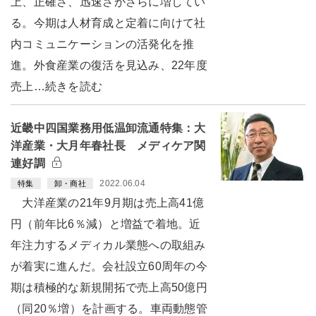
上、正確さ、迅速さがさらに増してい
る。今期は人材育成と定着に向けて社
内コミュニケーションの活発化を推
進。外食産業の復活を見込み、22年度
売上…続きを読む
近畿中四国業務用低温卸流通特集：大
洋産業・大月年春社長 メディケア関
連好調
2022.06.04
特集
卸・商社
大洋産業の21年9月期は売上高41億
円（前年比6％減）と増益で着地。近
年注力するメディカル業態への取組み
が着実に進んだ。会社設立60周年の今
期は積極的な新規開拓で売上高50億円
（同20％増）を計画する。車両動態管