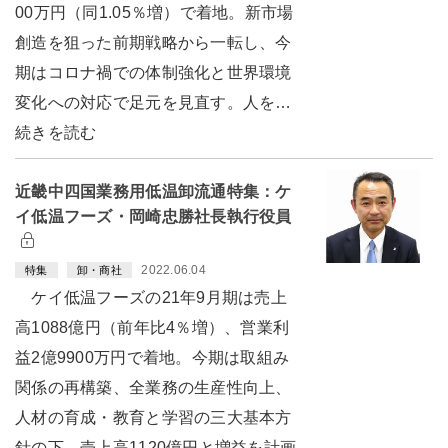
00万円（同1.05％増）で着地。新市場
創造を狙った前期戦略から一転し、今
期はコロナ禍での体制強化と世界環境
変化への対応で足元を見直す。人を…
続きを読む
近畿中四国業務用低温卸流通特集：ケ
イ低温フーズ・岡崎忠勝社長執行役員
2022.06.04
特集
卸・商社
ケイ低温フーズの21年9月期は売上
高1088億円（前年比4％増）、営業利
益2億9900万円で着地。今期は取組み
関係の再構築、全業務の生産性向上、
人材の育成・教育と学習の三大基本方
針の下、売上高1120億円と増益を計画