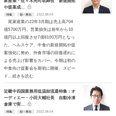
家産業・佐々木亮司取締役 新規開拓
や提案成…
2022.06.04
特集
卸・商社
尾家産業の22年3月期は売上高704
億5700万円、営業損失は前年から10
億円以上回復させ7億8100万円となっ
た。ヘルスケア、中食の新規開拓や提
案強化に努め、外食市場の回復遅れに
よる売上げ影響をカバー。今期は初の
中食向け提案会を期初に開催、スピー
ド…続きを読む
近畿中四国業務用低温卸流通特集：オ
ーディエー・小田大輔社長 自動冷凍
倉庫で実…
2022.06.04
特集
卸・商社