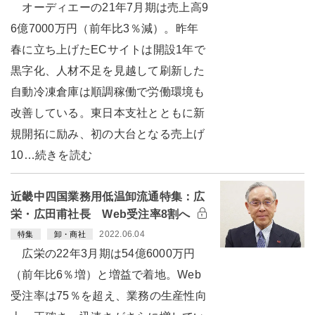
オーディエーの21年7月期は売上高9
6億7000万円（前年比3％減）。昨年
春に立ち上げたECサイトは開設1年で
黒字化、人材不足を見越して刷新した
自動冷凍倉庫は順調稼働で労働環境も
改善している。東日本支社とともに新
規開拓に励み、初の大台となる売上げ
10…続きを読む
近畿中四国業務用低温卸流通特集：広
栄・広田甫社長 Web受注率8割へ
2022.06.04
特集
卸・商社
広栄の22年3月期は54億6000万円
（前年比6％増）と増益で着地。Web
受注率は75％を超え、業務の生産性向