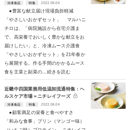
2022.06.04
冷凍食品
特集
●豊富な献立届け現場負担軽減
「やさしいおかずセット」 マルハニ
チロは、「病院施設から在宅介護ま
で、高栄養でおいしく豊かな献立をお
届けしたい」と、冷凍ムース介護食
「やさしいおかずセット」を21年春か
ら展開する。作る手間のかかるムース
食を主菜と副菜の…続きを読む
近畿中四国業務用低温卸流通特集：ヘ
ルスケア市場＝ニチレイフーズ
2022.06.04
冷凍食品
特集
●顧客満足の栄養と食べやすさ
「和みな食事」プリン（マンゴー味）
（いちご味）プロテイン ニチレイフ