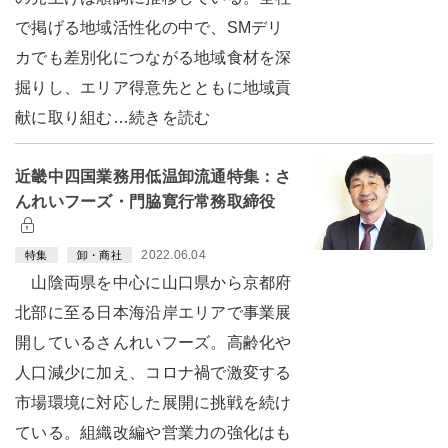
で掲げる地域活性化の中で、SMデリ
カでも差別化につながる地域食材を深
掘りし、エリア得意先とともに地域貢
献に取り組む…続きを読む
近畿中四国業務用低温卸流通特集：さ
んれいフーズ・門脇寛行常務取締役
2022.06.04
特集
卸・商社
山陰両県を中心に山口県から京都府
北部に至る日本海沿岸エリアで事業展
開しているさんれいフーズ。高齢化や
人口減少に加え、コロナ禍で激変する
市場環境に対応した展開に挑戦を続け
ている。組織改編や営業力の強化はも