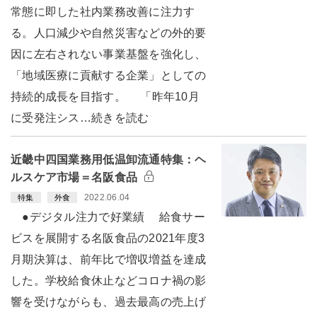
常態に即した社内業務改善に注力す
る。人口減少や自然災害などの外的要
因に左右されない事業基盤を強化し、
「地域医療に貢献する企業」としての
持続的成長を目指す。 「昨年10月
に受発注シス…続きを読む
近畿中四国業務用低温卸流通特集：ヘ
ルスケア市場＝名阪食品
2022.06.04
特集
外食
●デジタル注力で好業績 給食サー
ビスを展開する名阪食品の2021年度3
月期決算は、前年比で増収増益を達成
した。学校給食休止などコロナ禍の影
響を受けながらも、過去最高の売上げ