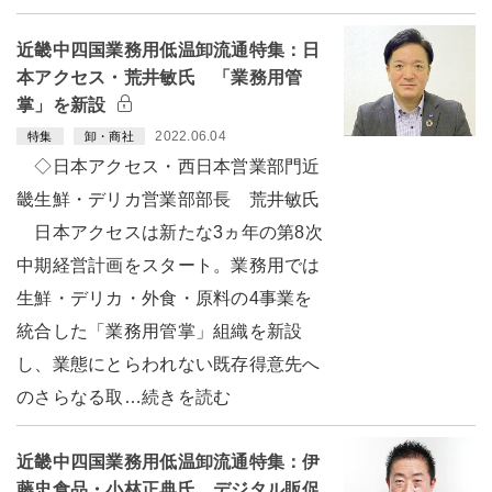
近畿中四国業務用低温卸流通特集：日
本アクセス・荒井敏氏 「業務用管
掌」を新設
2022.06.04
特集
卸・商社
◇日本アクセス・西日本営業部門近
畿生鮮・デリカ営業部部長 荒井敏氏
日本アクセスは新たな3ヵ年の第8次
中期経営計画をスタート。業務用では
生鮮・デリカ・外食・原料の4事業を
統合した「業務用管掌」組織を新設
し、業態にとらわれない既存得意先へ
のさらなる取…続きを読む
近畿中四国業務用低温卸流通特集：伊
藤忠食品・小林正典氏 デジタル販促