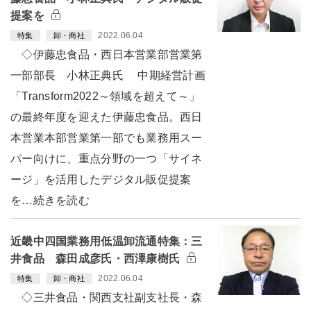
提案を
2022.06.04
特集
卸・商社
◇伊藤忠食品・西日本営業部営業第
一部部長 小林正典氏 中期経営計画
「Transform2022～領域を超えて～」
の最終年度を迎えた伊藤忠食品。西日
本営業本部営業第一部でも業務用スー
パー向けに、重点分野の一つ「サイネ
ージ」を活用したデジタル販促提案
を…続きを読む
近畿中四国業務用低温卸流通特集：三
井食品 森田成彦氏・西澤康樹氏
2022.06.04
特集
卸・商社
◇三井食品・関西支社副支社長・森