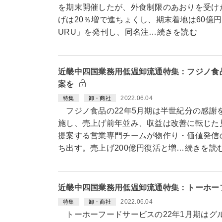
を期末開催したが、外食制限のあおりを受け
げは20％増で進ちょくし、期末着地は60億円
URU」を発刊し、同名注…続きを読む
近畿中四国業務用低温卸流通特集：フジノ食
案を
2022.06.04
特集
卸・商社
フジノ食品の22年5月期は半世紀分の感謝
施し、売上げ前年並み、収益は改善に転じた
提案する営業専門チームが物作り・価値発信
ち出す。売上げ200億円復活と増…続きを読
近畿中四国業務用低温卸流通特集：トーホー
2022.06.04
特集
卸・商社
トーホーフードサービスの22年1月期はグ