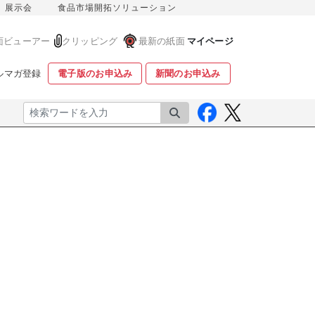
展示会
食品市場開拓ソリューション
面ビューアー
クリッピング
最新の紙面
マイページ
ルマガ登録
電子版のお申込み
新聞のお申込み
検索