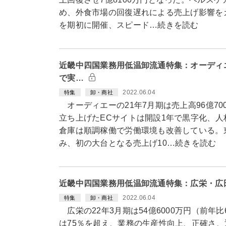
め、外食市場の回復遅れによる売上げ影響を
を期初に開催、スピード…続きを読む
近畿中四国業務用低温卸流通特集：オーディ
で実…
2022.06.04
特集
卸・商社
オーディエーの21年7月期は売上高96億70
立ち上げたECサイトは開設1年で黒字化、
倉庫は順調稼働で労働環境も改善している。
み、初の大台となる売上げ10…続きを読む
近畿中四国業務用低温卸流通特集：広栄・広
2022.06.04
特集
卸・商社
広栄の22年3月期は54億6000万円（前年
は75％を超え、業務の生産性向上、正確さ