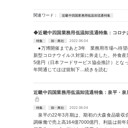
関連ワード：
近畿中四国業務用低温卸流通特集
◆近畿中四国業務用低温卸流通特集：コロナ
2022.06.04
特集
卸・商社
●万博開催まであと3年 業務用市場へ待望の
新型コロナウイルス対策に奔走した。外食産業
5億円（日本フードサービス協会推計）となっ
年間通じてほぼ規制下…続きを読む
近畿中四国業務用低温卸流通特集：泉平・泉
2022.06.04
特集
卸・商社
泉平の22年3月期は、期初の大森食品吸収
調稼働で売上高164億7000億円、利益は前