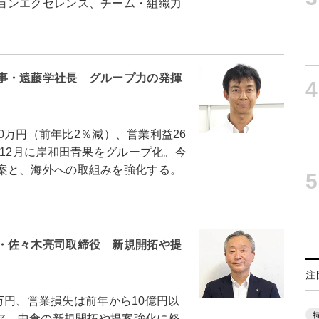
ョンエクセレンス、チーム・組織力
事・遠藤学社長 グループ力の発揮
4
00万円（前年比2％減）、営業利益26
年12月に岸和田青果をグループ化。今
案と、海外への取組みを強化する。
5
・佐々木亮司取締役 新規開拓や提
注
0万円、営業損失は前年から10億円以
ケア、中食の新規開拓や提案強化に努