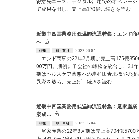
得意先ニーズ、デジタル活用でのオペレーシ
で成果を出し、売上高170億…続きを読む
近畿中四国業務用低温卸流通特集：エンド商
へ
2022.06.04
特集
卸・商社
エンド商事の22年2月期は売上高175億85
00万円。期初に子会社の峰松を統合し、21
期はヘルスケア業態への岸和田青果機能の提
異彩を放ち、売上げ…続きを読む
近畿中四国業務用低温卸流通特集：尾家産業
案成…
2022.06.04
特集
卸・商社
尾家産業の22年3月期は売上高704億570
上回復させ7億8100万円となった。ヘルス