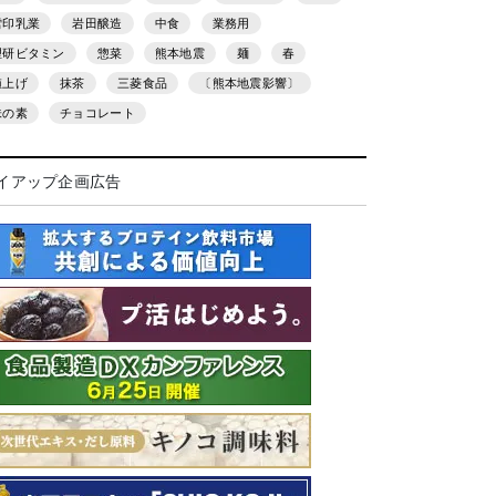
雪印乳業
岩田醸造
中食
業務用
理研ビタミン
惣菜
熊本地震
麺
春
値上げ
抹茶
三菱食品
〔熊本地震影響〕
味の素
チョコレート
イアップ企画広告