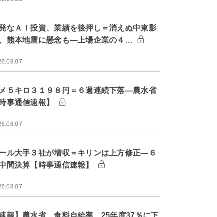
発なＡＩ投資、業績を後押し＝消えぬ中東影
、熊本地震に懸念も―上場企業の４…
26.08.07
メ５キロ３１９８円＝６週連続下落―農水省
時事通信速報】
26.08.07
ール大手３社が増収＝キリンは上方修正―６
中間決算【時事通信速報】
26.08.07
速報】農水省、食料自給率 25年度37％に下