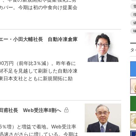
カバー。今期は初の中食向け提案会
エー・小田大輔社長 自動冷凍倉庫
タ
00万円（前年比3％減）。昨年春に
人材不足を見越して刷新した自動冷凍
東日本支社とともに新規開拓に励
田甫社長 Web受注率8割へ
比6％増）と増益で着地。Web受注率
、迅速さがさらに増している。今期は