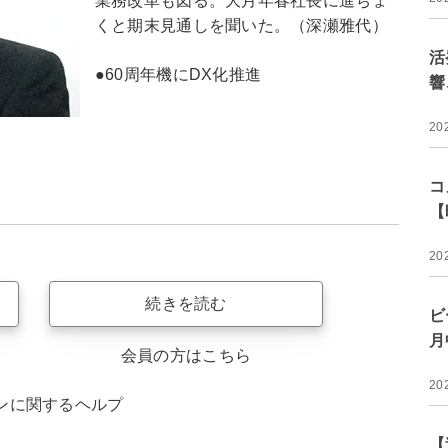
業務改革も図る。大月年春社長に進ちょ
くと期末見通しを聞いた。（深瀬雅代）
活
●60周年機にDX化推進
響
20
コ
【
20
続きを読む
ビ
月
会員の方はこちら
20
ンに関するヘルプ
【