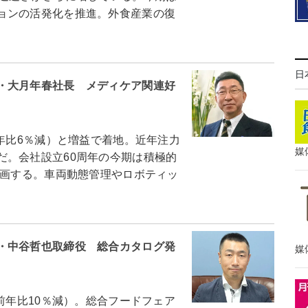
ョンの活発化を推進。外食産業の復
日
・大月年春社長 メディケア関連好
年比6％減）と増益で着地。近年注力
媒
だ。会社設立60周年の今期は積極的
計画する。車両動態管理やロボティッ
・中谷哲也取締役 総合カタログ発
媒
前年比10％減）。総合フードフェア