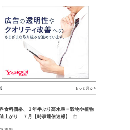
報
もっと見る >
界食料価格、３年半ぶり高水準＝穀物や植物
値上がり―７月【時事通信速報】
26.08.08