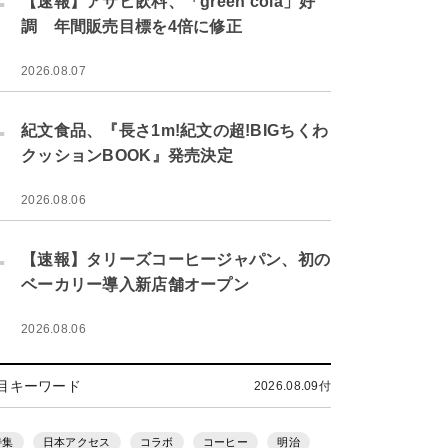
【速報】アサヒ飲料、「green cola」好
調 年間販売目標を4倍に修正
2026.08.07
.
紀文食品、『長さ1m!紀文の超!BIGちくわ
クッションBOOK』発売決定
2026.08.06
.
【速報】タリーズコーヒージャパン、初の
ベーカリー導入新店舗オープン
2026.08.06
目キーワード
2026.08.09付
特集
日本アクセス
コラボ
コーヒー
明治