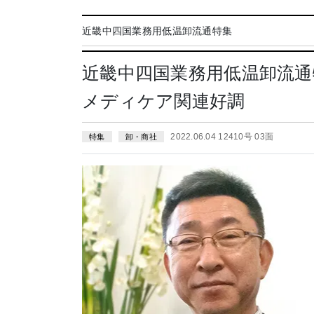
近畿中四国業務用低温卸流通特集
近畿中四国業務用低温卸流
メディケア関連好調
2022.06.04 12410号 03面
特集
卸・商社