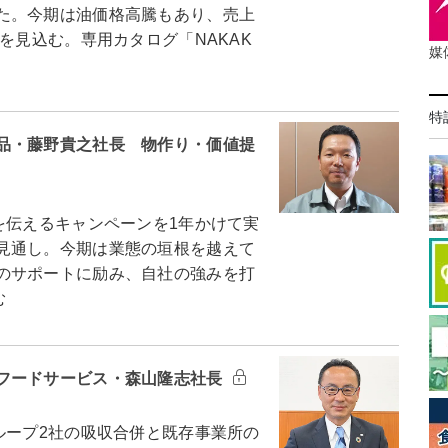
た。今期は油価格高騰もあり、売上
を見込む。専用カタログ「NAKAK
媒
特
品・藤野貴之社長 物作り・価値提
を伝えるキャンペーンを1年かけて実
見通し。今期は業態の垣根を越えて
のサポートに励み、自社の強みを打
む
フードサービス・森山隆志社長
ループ2社の吸収合併と既存事業所の