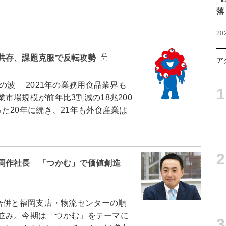
落
20
共存、課題克服で反転攻勢
ア
波 2021年の業務用食品業界も
1
市場規模が前年比3割減の18兆200
た20年に続き、21年も外食産業は
2
周作社長 「つかむ」で価値創造
合併と福岡支店・物流センターの順
年並み。今期は「つかむ」をテーマに
3