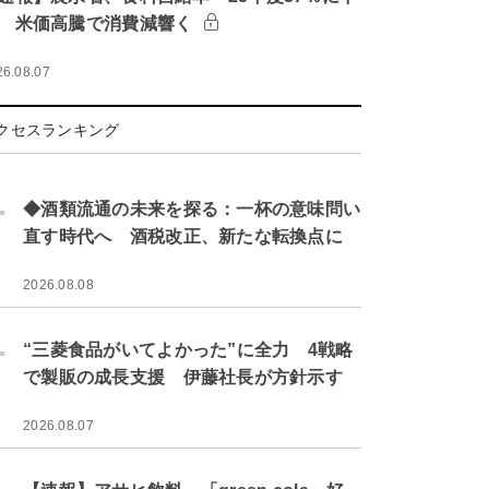
 米価高騰で消費減響く
26.08.07
クセスランキング
.
◆酒類流通の未来を探る：一杯の意味問い
直す時代へ 酒税改正、新たな転換点に
2026.08.08
.
“三菱食品がいてよかった”に全力 4戦略
で製販の成長支援 伊藤社長が方針示す
2026.08.07
.