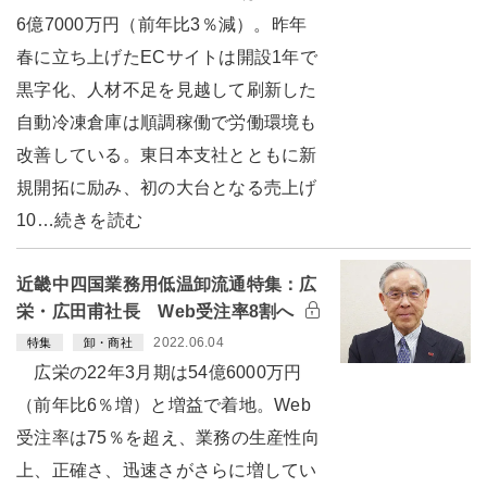
6億7000万円（前年比3％減）。昨年
春に立ち上げたECサイトは開設1年で
黒字化、人材不足を見越して刷新した
自動冷凍倉庫は順調稼働で労働環境も
改善している。東日本支社とともに新
規開拓に励み、初の大台となる売上げ
10…続きを読む
近畿中四国業務用低温卸流通特集：広
栄・広田甫社長 Web受注率8割へ
2022.06.04
特集
卸・商社
広栄の22年3月期は54億6000万円
（前年比6％増）と増益で着地。Web
受注率は75％を超え、業務の生産性向
上、正確さ、迅速さがさらに増してい