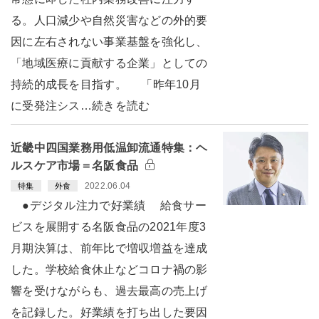
る。人口減少や自然災害などの外的要
因に左右されない事業基盤を強化し、
「地域医療に貢献する企業」としての
持続的成長を目指す。 「昨年10月
に受発注シス…続きを読む
近畿中四国業務用低温卸流通特集：ヘ
ルスケア市場＝名阪食品
2022.06.04
特集
外食
●デジタル注力で好業績 給食サー
ビスを展開する名阪食品の2021年度3
月期決算は、前年比で増収増益を達成
した。学校給食休止などコロナ禍の影
響を受けながらも、過去最高の売上げ
を記録した。好業績を打ち出した要因