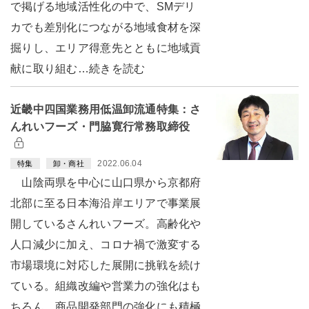
で掲げる地域活性化の中で、SMデリ
カでも差別化につながる地域食材を深
掘りし、エリア得意先とともに地域貢
献に取り組む…続きを読む
近畿中四国業務用低温卸流通特集：さ
んれいフーズ・門脇寛行常務取締役
2022.06.04
特集
卸・商社
山陰両県を中心に山口県から京都府
北部に至る日本海沿岸エリアで事業展
開しているさんれいフーズ。高齢化や
人口減少に加え、コロナ禍で激変する
市場環境に対応した展開に挑戦を続け
ている。組織改編や営業力の強化はも
ちろん、商品開発部門の強化にも積極