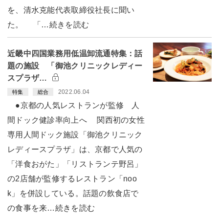
を、清水克能代表取締役社長に聞い
た。 「…続きを読む
近畿中四国業務用低温卸流通特集：話
題の施設 「御池クリニックレディー
スプラザ…
2022.06.04
特集
総合
●京都の人気レストランが監修 人
間ドック健診率向上へ 関西初の女性
専用人間ドック施設「御池クリニック
レディースプラザ」は、京都で人気の
「洋食おがた」「リストランテ野呂」
の2店舗が監修するレストラン「noo
k」を併設している。話題の飲食店で
の食事を来…続きを読む