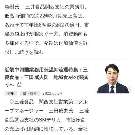
康樹氏 三井食品関西支社の業務用、
低温両部門の2022年3月期売上高は、
あわせて前年比8％減の約270億円。市
場の値上げが相次ぐ一方、消費動向も
多様化する中で、今期は付加価値を訴
求し…続きを読む
近畿中四国業務用低温卸流通特集：三
菱食品・三田威夫氏 地域食材の深掘
りへ
2022.06.04
特集
卸・商社
◇三菱食品 関西支社営業第二グル
ープマネージャー 三田威夫氏 三菱
食品関西支社のSMデリカ、市販冷食
の売上げは順調に推移している。全社