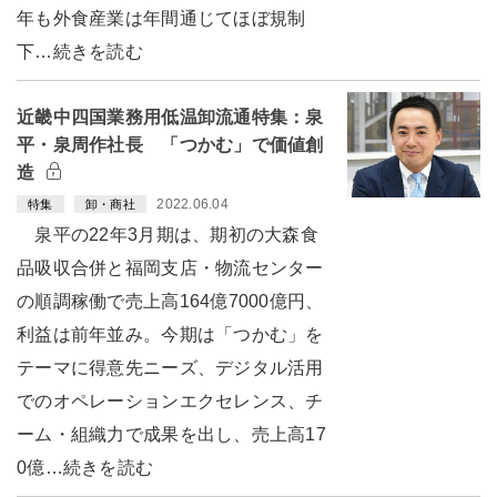
年も外食産業は年間通じてほぼ規制
下…続きを読む
近畿中四国業務用低温卸流通特集：泉
平・泉周作社長 「つかむ」で価値創
造
2022.06.04
特集
卸・商社
泉平の22年3月期は、期初の大森食
品吸収合併と福岡支店・物流センター
の順調稼働で売上高164億7000億円、
利益は前年並み。今期は「つかむ」を
テーマに得意先ニーズ、デジタル活用
でのオペレーションエクセレンス、チ
ーム・組織力で成果を出し、売上高17
0億…続きを読む