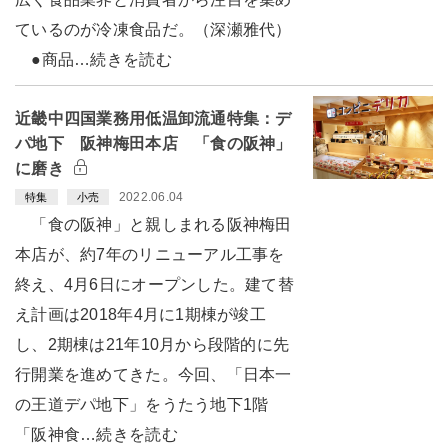
ているのが冷凍食品だ。（深瀬雅代）
●商品…続きを読む
近畿中四国業務用低温卸流通特集：デ
パ地下 阪神梅田本店 「食の阪神」
に磨き
2022.06.04
特集
小売
「食の阪神」と親しまれる阪神梅田
本店が、約7年のリニューアル工事を
終え、4月6日にオープンした。建て替
え計画は2018年4月に1期棟が竣工
し、2期棟は21年10月から段階的に先
行開業を進めてきた。今回、「日本一
の王道デパ地下」をうたう地下1階
「阪神食…続きを読む