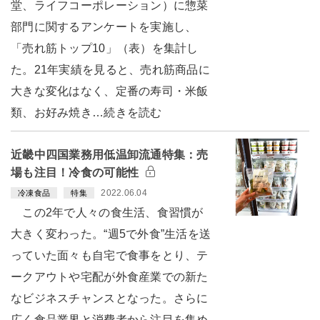
堂、ライフコーポレーション）に惣菜
部門に関するアンケートを実施し、
「売れ筋トップ10」（表）を集計し
た。21年実績を見ると、売れ筋商品に
大きな変化はなく、定番の寿司・米飯
類、お好み焼き…続きを読む
近畿中四国業務用低温卸流通特集：売
場も注目！冷食の可能性
2022.06.04
冷凍食品
特集
この2年で人々の食生活、食習慣が
大きく変わった。“週5で外食”生活を送
っていた面々も自宅で食事をとり、テ
ークアウトや宅配が外食産業での新た
なビジネスチャンスとなった。さらに
広く食品業界と消費者から注目を集め