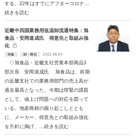
する。22年はすでにアフターコロナ…
続きを読む
近畿中四国業務用低温卸流通特集：旭
食品・安岡道成氏 得意先と取組み強
化
2022.06.04
特集
卸・商社
◇旭食品・近畿支社営業本部商品3
部次長 安岡道成氏 旭食品は、前期
の近畿支社での業務用部門の売上高が
過去最高となった。今期は喫緊の課題
として、値上げ問題への対応を図って
いる。地産商材の掘り起こしととも
に、メーカー、得意先との取組み強化
を方針に掲げ、…続きを読む