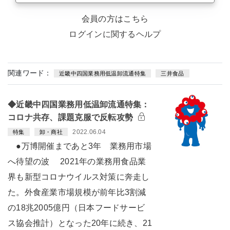
会員の方はこちら
ログインに関するヘルプ
関連ワード：
近畿中四国業務用低温卸流通特集
三井食品
◆近畿中四国業務用低温卸流通特集：
コロナ共存、課題克服で反転攻勢
2022.06.04
特集
卸・商社
●万博開催まであと3年 業務用市場
へ待望の波 2021年の業務用食品業
界も新型コロナウイルス対策に奔走し
た。外食産業市場規模が前年比3割減
の18兆2005億円（日本フードサービ
ス協会推計）となった20年に続き、21