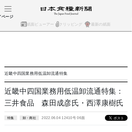
イページ
紙面ビューアー
クリッピング
最新の紙面
近畿中四国業務用低温卸流通特集
近畿中四国業務用低温卸流通特集：
三井食品 森田成彦氏・西澤康樹氏
2022.06.04 12410号 06面
特集
卸・商社