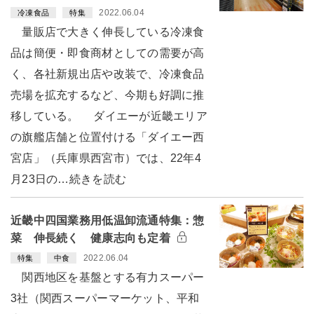
2022.06.04
冷凍食品
特集
量販店で大きく伸長している冷凍食
品は簡便・即食商材としての需要が高
く、各社新規出店や改装で、冷凍食品
売場を拡充するなど、今期も好調に推
移している。 ダイエーが近畿エリア
の旗艦店舗と位置付ける「ダイエー西
宮店」（兵庫県西宮市）では、22年4
月23日の…続きを読む
近畿中四国業務用低温卸流通特集：惣
菜 伸長続く 健康志向も定着
2022.06.04
特集
中食
関西地区を基盤とする有力スーパー
3社（関西スーパーマーケット、平和