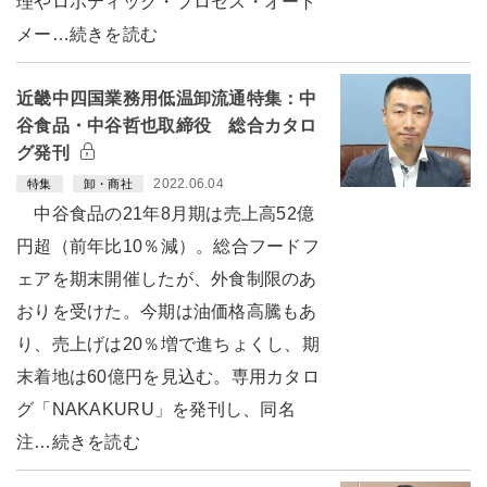
理やロボティック・プロセス・オート
メー…続きを読む
近畿中四国業務用低温卸流通特集：中
谷食品・中谷哲也取締役 総合カタロ
グ発刊
2022.06.04
特集
卸・商社
中谷食品の21年8月期は売上高52億
円超（前年比10％減）。総合フードフ
ェアを期末開催したが、外食制限のあ
おりを受けた。今期は油価格高騰もあ
り、売上げは20％増で進ちょくし、期
末着地は60億円を見込む。専用カタロ
グ「NAKAKURU」を発刊し、同名
注…続きを読む