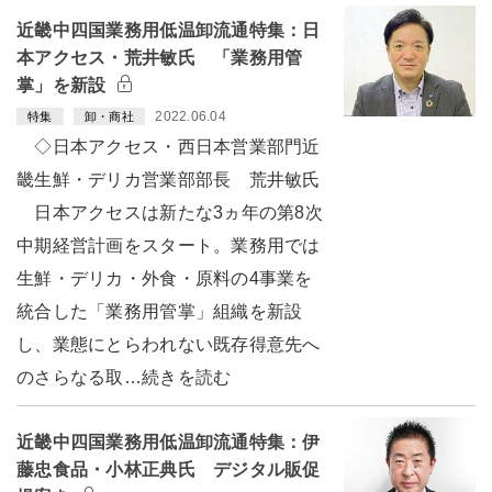
近畿中四国業務用低温卸流通特集：日
本アクセス・荒井敏氏 「業務用管
掌」を新設
2022.06.04
特集
卸・商社
◇日本アクセス・西日本営業部門近
畿生鮮・デリカ営業部部長 荒井敏氏
日本アクセスは新たな3ヵ年の第8次
中期経営計画をスタート。業務用では
生鮮・デリカ・外食・原料の4事業を
統合した「業務用管掌」組織を新設
し、業態にとらわれない既存得意先へ
のさらなる取…続きを読む
近畿中四国業務用低温卸流通特集：伊
藤忠食品・小林正典氏 デジタル販促