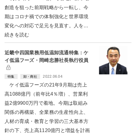
創造を狙った前期戦略から一転し、今
期はコロナ禍での体制強化と世界環境
変化への対応で足元を見直す。人を…
続きを読む
近畿中四国業務用低温卸流通特集：ケ
イ低温フーズ・岡崎忠勝社長執行役員
2022.06.04
特集
卸・商社
ケイ低温フーズの21年9月期は売上
高1088億円（前年比4％増）、営業利
益2億9900万円で着地。今期は取組み
関係の再構築、全業務の生産性向上、
人材の育成・教育と学習の三大基本方
針の下、売上高1120億円と増益を計画