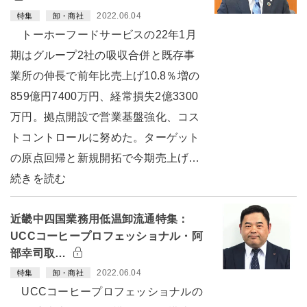
2022.06.04
特集
卸・商社
トーホーフードサービスの22年1月
期はグループ2社の吸収合併と既存事
業所の伸長で前年比売上げ10.8％増の
859億円7400万円、経常損失2億3300
万円。拠点開設で営業基盤強化、コス
トコントロールに努めた。ターゲット
の原点回帰と新規開拓で今期売上げ…
続きを読む
近畿中四国業務用低温卸流通特集：
UCCコーヒープロフェッショナル・阿
部幸司取…
2022.06.04
特集
卸・商社
UCCコーヒープロフェッショナルの