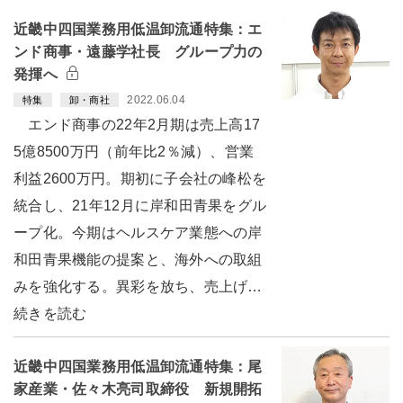
近畿中四国業務用低温卸流通特集：エ
ンド商事・遠藤学社長 グループ力の
発揮へ
2022.06.04
特集
卸・商社
エンド商事の22年2月期は売上高17
5億8500万円（前年比2％減）、営業
利益2600万円。期初に子会社の峰松を
統合し、21年12月に岸和田青果をグル
ープ化。今期はヘルスケア業態への岸
和田青果機能の提案と、海外への取組
みを強化する。異彩を放ち、売上げ…
続きを読む
近畿中四国業務用低温卸流通特集：尾
家産業・佐々木亮司取締役 新規開拓