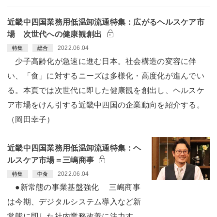
近畿中四国業務用低温卸流通特集：広がるヘルスケア市
場 次世代への健康観創出
2022.06.04
特集
総合
少子高齢化が急速に進む日本。社会構造の変容に伴
い、「食」に対するニーズは多様化・高度化が進んでい
る。本頁では次世代に即した健康観を創出し、ヘルスケ
ア市場をけん引する近畿中四国の企業動向を紹介する。
（岡田幸子）
近畿中四国業務用低温卸流通特集：ヘ
ルスケア市場＝三嶋商事
2022.06.04
特集
中食
●新常態の事業基盤強化 三嶋商事
は今期、デジタルシステム導入など新
常態に即した社内業務改善に注力す