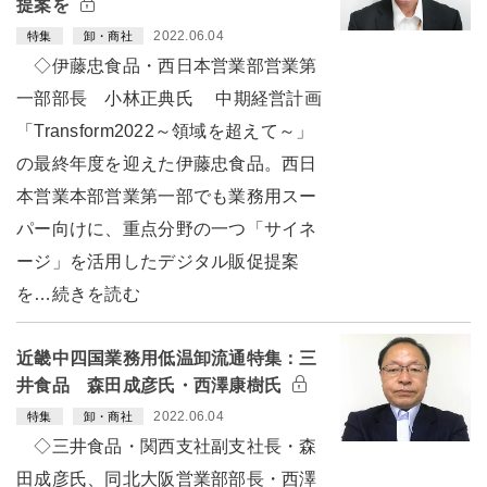
提案を
2022.06.04
特集
卸・商社
◇伊藤忠食品・西日本営業部営業第
一部部長 小林正典氏 中期経営計画
「Transform2022～領域を超えて～」
の最終年度を迎えた伊藤忠食品。西日
本営業本部営業第一部でも業務用スー
パー向けに、重点分野の一つ「サイネ
ージ」を活用したデジタル販促提案
を…続きを読む
近畿中四国業務用低温卸流通特集：三
井食品 森田成彦氏・西澤康樹氏
2022.06.04
特集
卸・商社
◇三井食品・関西支社副支社長・森
田成彦氏、同北大阪営業部部長・西澤