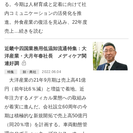
る。今期は人材育成と定着に向けて社
内コミュニケーションの活発化を推
進。外食産業の復活を見込み、22年度
売上…続きを読む
近畿中四国業務用低温卸流通特集：大
洋産業・大月年春社長 メディケア関
連好調
2022.06.04
特集
卸・商社
大洋産業の21年9月期は売上高41億
円（前年比6％減）と増益で着地。近
年注力するメディカル業態への取組み
が着実に進んだ。会社設立60周年の今
期は積極的な新規開拓で売上高50億円
（同20％増）を計画する。車両動態管