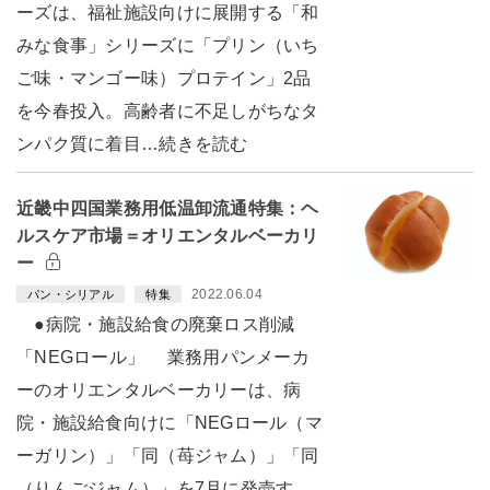
ーズは、福祉施設向けに展開する「和
みな食事」シリーズに「プリン（いち
ご味・マンゴー味）プロテイン」2品
を今春投入。高齢者に不足しがちなタ
ンパク質に着目…続きを読む
近畿中四国業務用低温卸流通特集：ヘ
ルスケア市場＝オリエンタルベーカリ
ー
2022.06.04
パン・シリアル
特集
●病院・施設給食の廃棄ロス削減
「NEGロール」 業務用パンメーカ
ーのオリエンタルベーカリーは、病
院・施設給食向けに「NEGロール（マ
ーガリン）」「同（苺ジャム）」「同
（りんごジャム）」を7月に発売す