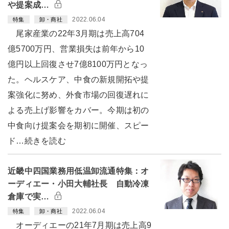
や提案成…
2022.06.04
特集
卸・商社
尾家産業の22年3月期は売上高704
億5700万円、営業損失は前年から10
億円以上回復させ7億8100万円となっ
た。ヘルスケア、中食の新規開拓や提
案強化に努め、外食市場の回復遅れに
よる売上げ影響をカバー。今期は初の
中食向け提案会を期初に開催、スピー
ド…続きを読む
近畿中四国業務用低温卸流通特集：オ
ーディエー・小田大輔社長 自動冷凍
倉庫で実…
2022.06.04
特集
卸・商社
オーディエーの21年7月期は売上高9