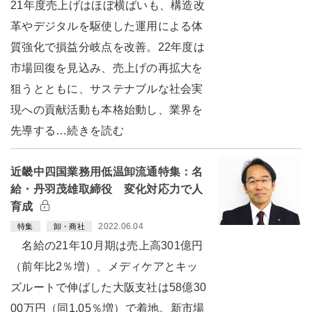
21年度売上げはほぼ横ばいも、構造改
革やデジタルを駆使した運用による体
質強化で損益分岐点を改善。22年度は
市場回復を見込み、売上げの再拡大を
狙うとともに、サステナブルな社会実
現への貢献活動も本格始動し、業界を
先導する…続きを読む
近畿中四国業務用低温卸流通特集：名
給・丹羽茂雄取締役 変化対応力で人
育成
2022.06.04
特集
卸・商社
名給の21年10月期は売上高301億円
（前年比2％増）、メディケアとキッ
ズルートで伸ばした大阪支社は58億30
00万円（同1.05％増）で着地。新市場