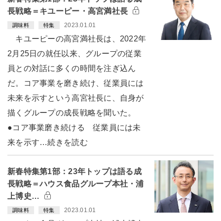
長戦略＝キユーピー・高宮満社長
2023.01.01
調味料
特集
キユーピーの高宮満社長は、2022年
2月25日の就任以来、グループの従業
員との対話に多くの時間を注ぎ込ん
だ。コア事業を磨き続け、従業員には
未来を示すという高宮社長に、自身が
描くグループの成長戦略を聞いた。
●コア事業磨き続ける 従業員には未
来を示す…続きを読む
新春特集第1部：23年トップは語る成
長戦略＝ハウス食品グループ本社・浦
上博史…
2023.01.01
調味料
特集