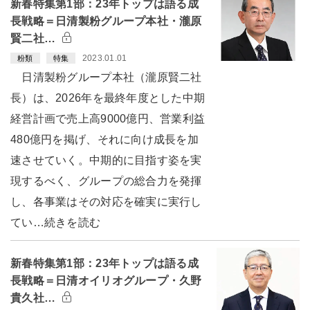
新春特集第1部：23年トップは語る成
長戦略＝日清製粉グループ本社・瀧原
賢二社…
2023.01.01
粉類
特集
日清製粉グループ本社（瀧原賢二社
長）は、2026年を最終年度とした中期
経営計画で売上高9000億円、営業利益
480億円を掲げ、それに向け成長を加
速させていく。中期的に目指す姿を実
現するべく、グループの総合力を発揮
し、各事業はその対応を確実に実行し
てい…続きを読む
新春特集第1部：23年トップは語る成
長戦略＝日清オイリオグループ・久野
貴久社…