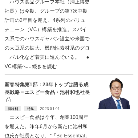
ハウス食品グループ本社（浦上博史
社長）は今期、グループの第7次中期
計画の2年目を迎え、4系列のバリュー
チェーン（VC）構築を推進。スパイ
ス系でのハウスギャバン設立や米国で
の大豆系の拡大、機能性素材系のグロ
ーバル化など着実に進んでいる。 ●
VC構築へ…続きを読む
新春特集第1部：23年トップは語る成
長戦略＝エスビー食品・池村和也社長
2023.01.01
調味料
特集
エスビー食品は今年、創業100周年
を迎えた。昨年6月から新たに池村和
也氏が社長となり、“「Be Essential」