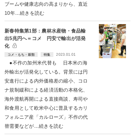
ブームや健康志向の高まりから、直近
10年…続きを読む
新春特集第1部：農林水産物・食品輸
出5兆円へ＝コメ 円安で輸出が活発
化
2023.01.01
コメ・もち・穀類
特集
●不作の加州米代替も 日本米の海
外輸出が活発化している。背景には円
安進行による内外価格差の縮小、コロ
ナ規制緩和による経済活動の本格化、
海外渡航再開による直接商談、寿司や
和食用として欧米中心に普及するカリ
フォルニア産「カルローズ」不作の代
替需要などが…続きを読む