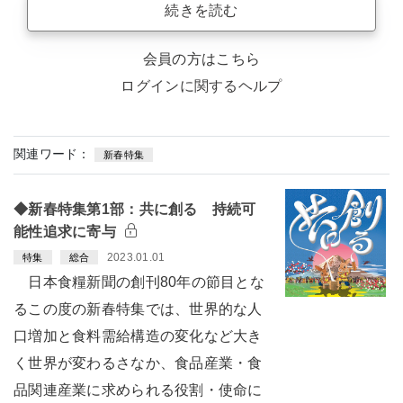
続きを読む
会員の方はこちら
ログインに関するヘルプ
関連ワード：
新春特集
◆新春特集第1部：共に創る 持続可
能性追求に寄与
2023.01.01
特集
総合
日本食糧新聞の創刊80年の節目とな
るこの度の新春特集では、世界的な人
口増加と食料需給構造の変化など大き
く世界が変わるさなか、食品産業・食
品関連産業に求められる役割・使命に