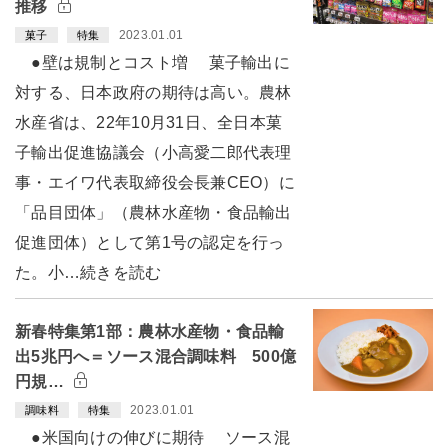
推移
2023.01.01
菓子
特集
●壁は規制とコスト増 菓子輸出に
対する、日本政府の期待は高い。農林
水産省は、22年10月31日、全日本菓
子輸出促進協議会（小高愛二郎代表理
事・エイワ代表取締役会長兼CEO）に
「品目団体」（農林水産物・食品輸出
促進団体）として第1号の認定を行っ
た。小…続きを読む
新春特集第1部：農林水産物・食品輸
出5兆円へ＝ソース混合調味料 500億
円規…
2023.01.01
調味料
特集
●米国向けの伸びに期待 ソース混