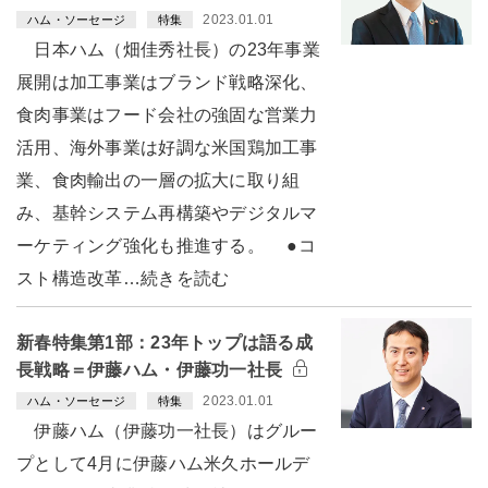
2023.01.01
ハム・ソーセージ
特集
日本ハム（畑佳秀社長）の23年事業
展開は加工事業はブランド戦略深化、
食肉事業はフード会社の強固な営業力
活用、海外事業は好調な米国鶏加工事
業、食肉輸出の一層の拡大に取り組
み、基幹システム再構築やデジタルマ
ーケティング強化も推進する。 ●コ
スト構造改革…続きを読む
新春特集第1部：23年トップは語る成
長戦略＝伊藤ハム・伊藤功一社長
2023.01.01
ハム・ソーセージ
特集
伊藤ハム（伊藤功一社長）はグルー
プとして4月に伊藤ハム米久ホールデ