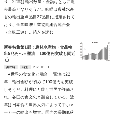
り、22年は輸出数量・金額はともに過
去最高となりそうだ。味噌は農林水産
省の輸出重点品目27品目に指定されて
おり、全国味噌工業協同組合連合会
（全味工連）…続きを読む
新春特集第1部：農林水産物・食品輸
出5兆円へ＝醤油 100億円突破も間近
2023.01.01
調味料
特集
●世界の食文化と融合 醤油は22
年、輸出金額が初めて100億円を突破
しそうだ。料理に万能と世界で評価さ
れ、各国の食文化と融合している。近
年は日本食の世界人気によって中小メ
ーカーの輸出も増大。国内の長期低落