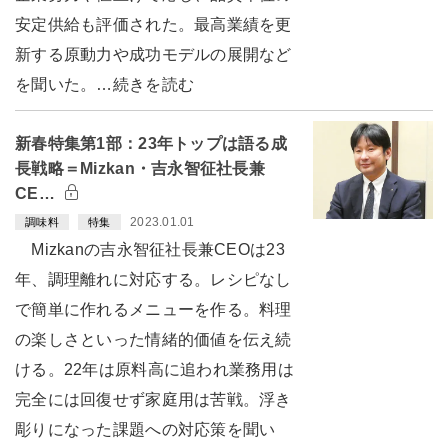
安定供給も評価された。最高業績を更
新する原動力や成功モデルの展開など
を聞いた。…続きを読む
新春特集第1部：23年トップは語る成
長戦略＝Mizkan・吉永智征社長兼
CE…
2023.01.01
調味料
特集
Mizkanの吉永智征社長兼CEOは23
年、調理離れに対応する。レシピなし
で簡単に作れるメニューを作る。料理
の楽しさといった情緒的価値を伝え続
ける。22年は原料高に追われ業務用は
完全には回復せず家庭用は苦戦。浮き
彫りになった課題への対応策を聞い