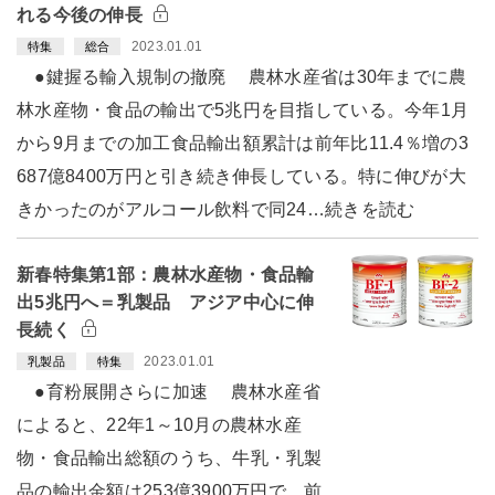
れる今後の伸長
2023.01.01
特集
総合
●鍵握る輸入規制の撤廃 農林水産省は30年までに農
林水産物・食品の輸出で5兆円を目指している。今年1月
から9月までの加工食品輸出額累計は前年比11.4％増の3
687億8400万円と引き続き伸長している。特に伸びが大
きかったのがアルコール飲料で同24…続きを読む
新春特集第1部：農林水産物・食品輸
出5兆円へ＝乳製品 アジア中心に伸
長続く
2023.01.01
乳製品
特集
●育粉展開さらに加速 農林水産省
によると、22年1～10月の農林水産
物・食品輸出総額のうち、牛乳・乳製
品の輸出金額は253億3900万円で、前