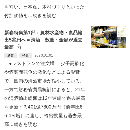
を補い、日本産、木桶づくりといった
付加価値を…続きを読む
新春特集第1部：農林水産物・食品輸
出5兆円へ＝清酒 数量・金額が過去
最高
2023.01.01
酒類
特集
●レストランで注文増 少子高齢化
や酒類間競争の激化などによる影響
で、国内の清酒市場が縮小している。
一方で財務省貿易統計によると、21年
の清酒輸出総額は12年連続で過去最高
を更新する401億7800万円（前年比6
6.4％増）に達し、輸出数量も過去最
高…続きを読む