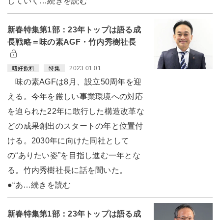
していく…続きを読む
新春特集第1部：23年トップは語る成
長戦略＝味の素AGF・竹内秀樹社長
2023.01.01
嗜好飲料
特集
味の素AGFは8月、設立50周年を迎
える。今年を厳しい事業環境への対応
を迫られた22年に敢行した構造改革な
どの成果創出のスタートの年と位置付
ける。2030年に向けた同社として
の“ありたい姿”を目指し進む一年とな
る。竹内秀樹社長に話を聞いた。
●“あ…続きを読む
新春特集第1部：23年トップは語る成