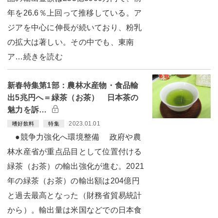
年を26.6％上回って推移している。ア
ジアを中心に伸長が続いており、粉乳
の拡大は著しい。その中でも、東南
ア…続きを読む
新春特集第1部：農林水産物・食品輸
出5兆円へ＝緑茶（お茶） 日本茶の
魅力を訴…
2023.01.01
嗜好飲料
特集
●競争力強化へ環境整備 政府や農
林水産省が重点品目として位置付ける
緑茶（お茶）の輸出強化が進む。2021
年の緑茶（お茶）の輸出額は204億円
と過去最高となった（財務省貿易統計
から）。輸出量は米国などでの日本食