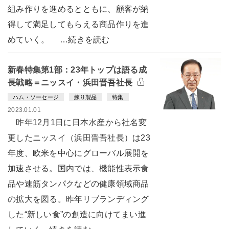
組み作りを進めるとともに、顧客が納
得して満足してもらえる商品作りを進
めていく。 …続きを読む
新春特集第1部：23年トップは語る成
長戦略＝ニッスイ・浜田晋吾社長
ハム・ソーセージ
練り製品
特集
2023.01.01
昨年12月1日に日本水産から社名変
更したニッスイ（浜田晋吾社長）は23
年度、欧米を中心にグローバル展開を
加速させる。国内では、機能性表示食
品や速筋タンパクなどの健康領域商品
の拡大を図る。昨年リブランディング
した“新しい食”の創造に向けてまい進