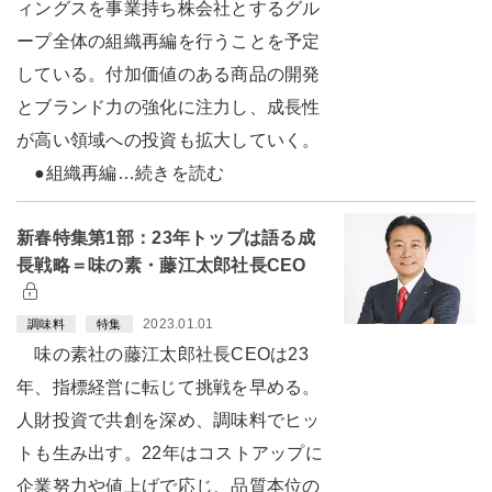
ィングスを事業持ち株会社とするグル
ープ全体の組織再編を行うことを予定
している。付加価値のある商品の開発
とブランド力の強化に注力し、成長性
が高い領域への投資も拡大していく。
●組織再編…続きを読む
新春特集第1部：23年トップは語る成
長戦略＝味の素・藤江太郎社長CEO
2023.01.01
調味料
特集
味の素社の藤江太郎社長CEOは23
年、指標経営に転じて挑戦を早める。
人財投資で共創を深め、調味料でヒッ
トも生み出す。22年はコストアップに
企業努力や値上げで応じ、品質本位の