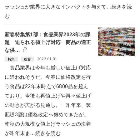
ラッシュが業界に大きなインパクトを与えて…続きを読
む
新春特集第1部：食品業界2023年の課
題 迫られる値上げ対応 商品の適正
な供…
2023.01.01
特集
総合
食品業界は今年も厳しい値上げ対応
に追われそうだ。今春に価格改定を行
う食品は22年末時点で6800品を超え
ており、今後も再値上げや再々値上げ
の動きが広がる見通し。一昨年来、製
配販3層は価格改定へ努めてきたが、
昨秋の大規模な値上げラッシュの決着
が昨年末ま…続きを読む