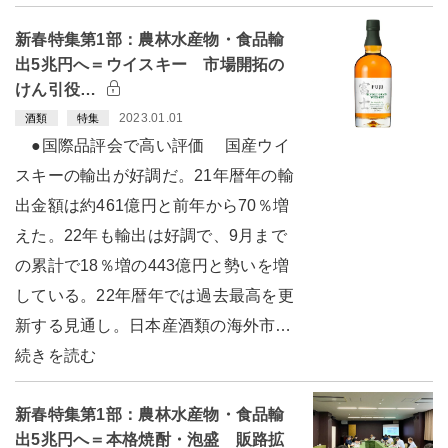
新春特集第1部：農林水産物・食品輸
出5兆円へ＝ウイスキー 市場開拓の
けん引役…
2023.01.01
酒類
特集
●国際品評会で高い評価 国産ウイ
スキーの輸出が好調だ。21年暦年の輸
出金額は約461億円と前年から70％増
えた。22年も輸出は好調で、9月まで
の累計で18％増の443億円と勢いを増
している。22年暦年では過去最高を更
新する見通し。日本産酒類の海外市…
続きを読む
新春特集第1部：農林水産物・食品輸
出5兆円へ＝本格焼酎・泡盛 販路拡