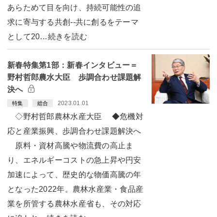
あらためて目を向け、持続可能性の追
求に寄与する共創--共に創るをテーマ
として20…続きを読む
新春特集第1部：新春インタビュー＝
野村哲郎農水大臣 歩調合わせ課題解
決へ
2023.01.01
特集
総合
◇野村哲郎農林水産大臣 ◆危機対
応と産業振興、歩調合わせ課題解決へ
原料・資材高騰や物流費の高止ま
り、エネルギーコストの急上昇や円安
加速によって、歴史的な物価高騰の年
となった2022年。農林水産業・食品産
業を所管する農林水産省も、その対応