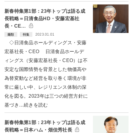
新春特集第1部：23年トップは語る成
長戦略＝日清食品HD・安藤宏基社
長・CE…
2023.01.01
麺類
特集
◇日清食品ホールディングス・安藤
宏基社長・CEO 日清食品ホールデ
ィングス（安藤宏基社長・CEO）は不
安定な国際情勢を背景とした物価高や
為替変動など経営を取り巻く環境が非
常に厳しい中、レジリエンス体制の深
化を図る。2023年は三つの経営方針に
基づき…続きを読む
新春特集第1部：23年トップは語る成
長戦略＝日本ハム・畑佳秀社長