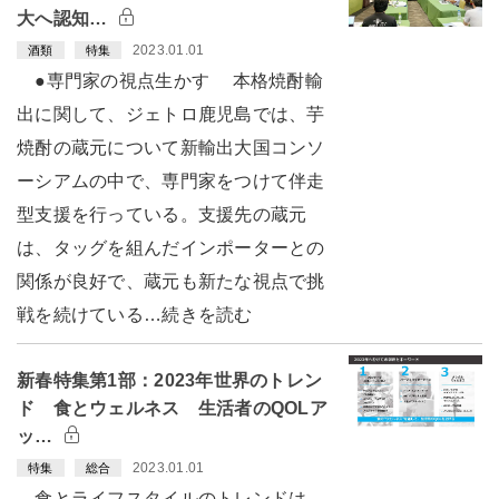
大へ認知…
2023.01.01
酒類
特集
●専門家の視点生かす 本格焼酎輸
出に関して、ジェトロ鹿児島では、芋
焼酎の蔵元について新輸出大国コンソ
ーシアムの中で、専門家をつけて伴走
型支援を行っている。支援先の蔵元
は、タッグを組んだインポーターとの
関係が良好で、蔵元も新たな視点で挑
戦を続けている…続きを読む
新春特集第1部：2023年世界のトレン
ド 食とウェルネス 生活者のQOLア
ッ…
2023.01.01
特集
総合
食とライフスタイルのトレンドは、