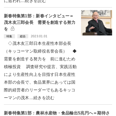
に追われ…続きを読む
新春特集第1部：新春インタビュー＝
茂木友三郎会長 需要を創造する努力
を
2023.01.01
特集
総合
◇茂木友三郎日本生産性本部会長
（キッコーマン取締役名誉会長） ◆
需要を創造する努力を 前に進むため
積極投資 調査研究や提言、実践活動
により生産性向上を目指す日本生産性
本部の会長で、食品業界にあっては国
際的経営者のリーダーでもあるキッコ
ーマンの茂木…続きを読む
新春特集第1部：農林水産物・食品輸出5兆円へ＝期待さ