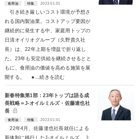
2023.01.01
食用油
特集
引き続き厳しいコスト環境が予想さ
れる国内製油業。コストアップ要因が
継続的に発生する中、家庭用トップの
日清オイリオグループ（久野貴久社
長）は、22年上期を増益で折り返し
た。23年も安定供給を継続させるとと
もに、食用油の価値を高める施策を展
開する。 ●…続きを読む
新春特集第1部：23年トップは語る成
長戦略＝J-オイルミルズ・佐藤達也社
長
2023.01.01
食用油
特集
22年4月、佐藤達也社長就任による
新体制に移行したJ-オイルミルズ。上