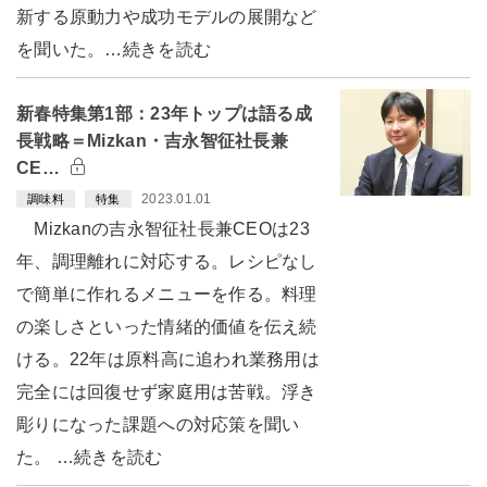
新する原動力や成功モデルの展開など
を聞いた。…続きを読む
新春特集第1部：23年トップは語る成
長戦略＝Mizkan・吉永智征社長兼
CE…
2023.01.01
調味料
特集
Mizkanの吉永智征社長兼CEOは23
年、調理離れに対応する。レシピなし
で簡単に作れるメニューを作る。料理
の楽しさといった情緒的価値を伝え続
ける。22年は原料高に追われ業務用は
完全には回復せず家庭用は苦戦。浮き
彫りになった課題への対応策を聞い
た。 …続きを読む