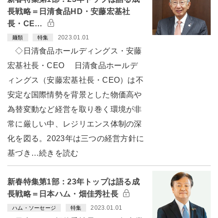
長戦略＝日清食品HD・安藤宏基社
長・CE…
2023.01.01
麺類
特集
◇日清食品ホールディングス・安藤
宏基社長・CEO 日清食品ホールデ
ィングス（安藤宏基社長・CEO）は不
安定な国際情勢を背景とした物価高や
為替変動など経営を取り巻く環境が非
常に厳しい中、レジリエンス体制の深
化を図る。2023年は三つの経営方針に
基づき…続きを読む
新春特集第1部：23年トップは語る成
長戦略＝日本ハム・畑佳秀社長
2023.01.01
ハム・ソーセージ
特集