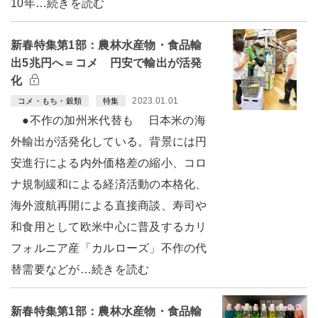
10年…続きを読む
新春特集第1部：農林水産物・食品輸
出5兆円へ＝コメ 円安で輸出が活発
化
2023.01.01
コメ・もち・穀類
特集
●不作の加州米代替も 日本米の海
外輸出が活発化している。背景には円
安進行による内外価格差の縮小、コロ
ナ規制緩和による経済活動の本格化、
海外渡航再開による直接商談、寿司や
和食用として欧米中心に普及するカリ
フォルニア産「カルローズ」不作の代
替需要などが…続きを読む
新春特集第1部：農林水産物・食品輸