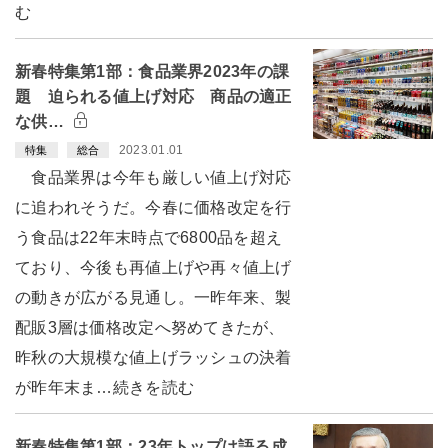
む
新春特集第1部：食品業界2023年の課
題 迫られる値上げ対応 商品の適正
な供…
2023.01.01
特集
総合
食品業界は今年も厳しい値上げ対応
に追われそうだ。今春に価格改定を行
う食品は22年末時点で6800品を超え
ており、今後も再値上げや再々値上げ
の動きが広がる見通し。一昨年来、製
配販3層は価格改定へ努めてきたが、
昨秋の大規模な値上げラッシュの決着
が昨年末ま…続きを読む
新春特集第1部：23年トップは語る成