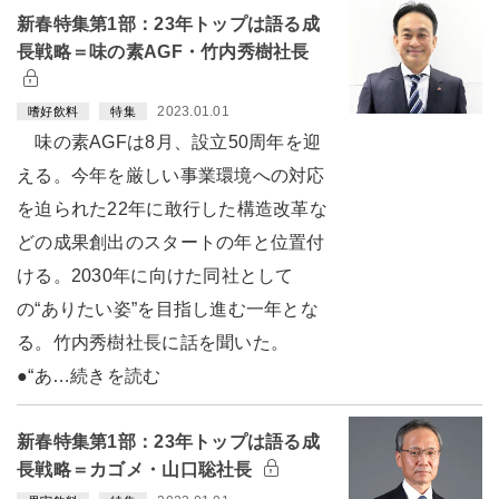
新春特集第1部：23年トップは語る成
長戦略＝味の素AGF・竹内秀樹社長
2023.01.01
嗜好飲料
特集
味の素AGFは8月、設立50周年を迎
える。今年を厳しい事業環境への対応
を迫られた22年に敢行した構造改革な
どの成果創出のスタートの年と位置付
ける。2030年に向けた同社として
の“ありたい姿”を目指し進む一年とな
る。竹内秀樹社長に話を聞いた。
●“あ…続きを読む
新春特集第1部：23年トップは語る成
長戦略＝カゴメ・山口聡社長