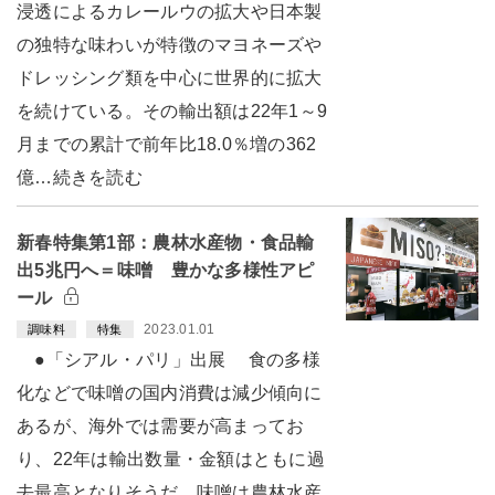
浸透によるカレールウの拡大や日本製
の独特な味わいが特徴のマヨネーズや
ドレッシング類を中心に世界的に拡大
を続けている。その輸出額は22年1～9
月までの累計で前年比18.0％増の362
億…続きを読む
新春特集第1部：農林水産物・食品輸
出5兆円へ＝味噌 豊かな多様性アピ
ール
2023.01.01
調味料
特集
●「シアル・パリ」出展 食の多様
化などで味噌の国内消費は減少傾向に
あるが、海外では需要が高まってお
り、22年は輸出数量・金額はともに過
去最高となりそうだ。味噌は農林水産