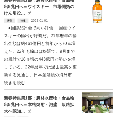
新春特集第1部：農林水産物・食品輸
出5兆円へ＝ウイスキー 市場開拓の
けん引役…
2023.01.01
酒類
特集
●国際品評会で高い評価 国産ウイ
スキーの輸出が好調だ。21年暦年の輸
出金額は約461億円と前年から70％増
えた。22年も輸出は好調で、9月まで
の累計で18％増の443億円と勢いを増
している。22年暦年では過去最高を更
新する見通し。日本産酒類の海外市…
続きを読む
新春特集第1部：農林水産物・食品輸
出5兆円へ＝本格焼酎・泡盛 販路拡
大へ認知…