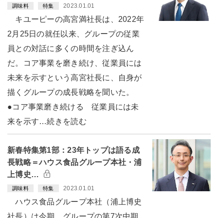
2023.01.01
調味料
特集
キユーピーの高宮満社長は、2022年
2月25日の就任以来、グループの従業
員との対話に多くの時間を注ぎ込ん
だ。コア事業を磨き続け、従業員には
未来を示すという高宮社長に、自身が
描くグループの成長戦略を聞いた。
●コア事業磨き続ける 従業員には未
来を示す…続きを読む
新春特集第1部：23年トップは語る成
長戦略＝ハウス食品グループ本社・浦
上博史…
2023.01.01
調味料
特集
ハウス食品グループ本社（浦上博史
社長）は今期、グループの第7次中期