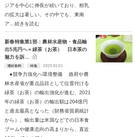
ジアを中心に伸長が続いており、粉乳
の拡大は著しい。その中でも、東南
ア…続きを読む
新春特集第1部：農林水産物・食品輸
出5兆円へ＝緑茶（お茶） 日本茶の
魅力を訴…
2023.01.01
嗜好飲料
特集
●競争力強化へ環境整備 政府や農
林水産省が重点品目として位置付ける
緑茶（お茶）の輸出強化が進む。2021
年の緑茶（お茶）の輸出額は204億円
と過去最高となった（財務省貿易統計
から）。輸出量は米国などでの日本食
ブームや健康志向の高まりから、直近