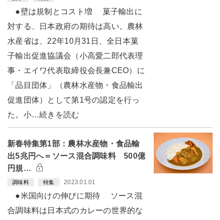
●壁は規制とコスト増 菓子輸出に
対する、日本政府の期待は高い。農林
水産省は、22年10月31日、全日本菓
子輸出促進協議会（小高愛二郎代表理
事・エイワ代表取締役会長兼CEO）に
「品目団体」（農林水産物・食品輸出
促進団体）として第1号の認定を行っ
た。小…続きを読む
新春特集第1部：農林水産物・食品輸
出5兆円へ＝ソース混合調味料 500億
円規…
2023.01.01
調味料
特集
●米国向けの伸びに期待 ソース混
合調味料は日本式のカレーの世界的な