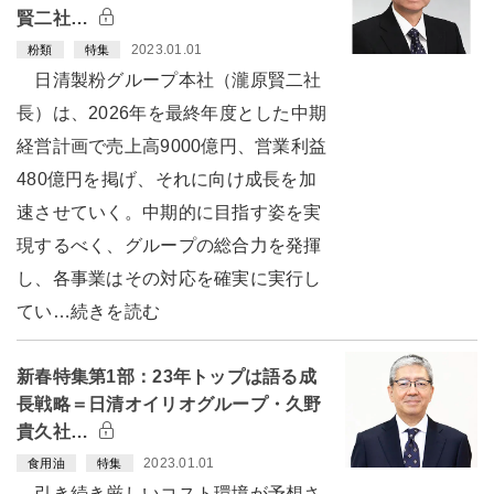
賢二社…
2023.01.01
粉類
特集
日清製粉グループ本社（瀧原賢二社
長）は、2026年を最終年度とした中期
経営計画で売上高9000億円、営業利益
480億円を掲げ、それに向け成長を加
速させていく。中期的に目指す姿を実
現するべく、グループの総合力を発揮
し、各事業はその対応を確実に実行し
てい…続きを読む
新春特集第1部：23年トップは語る成
長戦略＝日清オイリオグループ・久野
貴久社…
2023.01.01
食用油
特集
引き続き厳しいコスト環境が予想さ