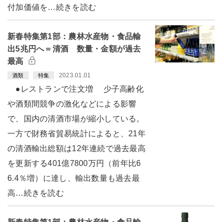
付加価値を…続きを読む
新春特集第1部：農林水産物・食品輸
出5兆円へ＝清酒 数量・金額が過去
最高
2023.01.01
酒類
特集
●レストランで注文増 少子高齢化
や酒類間競争の激化などによる影響
で、国内の清酒市場が縮小している。
一方で財務省貿易統計によると、21年
の清酒輸出総額は12年連続で過去最高
を更新する401億7800万円（前年比6
6.4％増）に達し、輸出数量も過去最
高…続きを読む