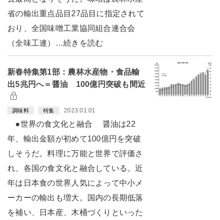
省の輸出重点品目27品目に指定されて
おり、全国味噌工業協同組合連合会
（全味工連）…続きを読む
新春特集第1部：農林水産物・食品輸
出5兆円へ＝醤油 100億円突破も間近
2023.01.01
調味料
特集
●世界の食文化と融合 醤油は22
年、輸出金額が初めて100億円を突破
しそうだ。料理に万能と世界で評価さ
れ、各国の食文化と融合している。近
年は日本食の世界人気によって中小メ
ーカーの輸出も増大。国内の長期低落
を補い、日本産、木桶づくりといった