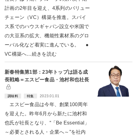
計画の2年目を迎え、4系列のバリュー
チェーン（VC）構築を推進。スパイ
ス系でのハウスギャバン設立や米国で
の大豆系の拡大、機能性素材系のグロ
ーバル化など着実に進んでいる。 ●
VC構築へ…続きを読む
新春特集第1部：23年トップは語る成
長戦略＝エスビー食品・池村和也社長
2023.01.01
調味料
特集
エスビー食品は今年、創業100周年
を迎えた。昨年6月から新たに池村和
也氏が社長となり、“「Be Essential」
～必要とされる人・企業へ～”を社内