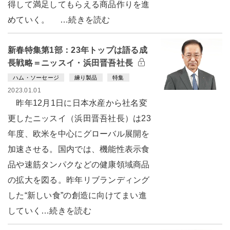
得して満足してもらえる商品作りを進
めていく。 …続きを読む
新春特集第1部：23年トップは語る成
長戦略＝ニッスイ・浜田晋吾社長
ハム・ソーセージ
練り製品
特集
2023.01.01
昨年12月1日に日本水産から社名変
更したニッスイ（浜田晋吾社長）は23
年度、欧米を中心にグローバル展開を
加速させる。国内では、機能性表示食
品や速筋タンパクなどの健康領域商品
の拡大を図る。昨年リブランディング
した“新しい食”の創造に向けてまい進
していく…続きを読む