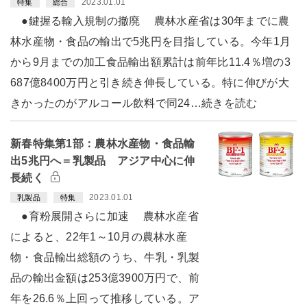
2023.01.01
特集
総合
●鍵握る輸入規制の撤廃 農林水産省は30年までに農
林水産物・食品の輸出で5兆円を目指している。今年1月
から9月までの加工食品輸出額累計は前年比11.4％増の3
687億8400万円と引き続き伸長している。特に伸びが大
きかったのがアルコール飲料で同24…続きを読む
新春特集第1部：農林水産物・食品輸
出5兆円へ＝乳製品 アジア中心に伸
長続く
2023.01.01
乳製品
特集
●育粉展開さらに加速 農林水産省
によると、22年1～10月の農林水産
物・食品輸出総額のうち、牛乳・乳製
品の輸出金額は253億3900万円で、前
年を26.6％上回って推移している。ア