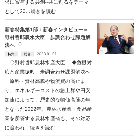
求に寄与する共創--共に創るをテーマ
として20…続きを読む
新春特集第1部：新春インタビュー＝
野村哲郎農水大臣 歩調合わせ課題解
決へ
2023.01.01
特集
総合
◇野村哲郎農林水産大臣 ◆危機対
応と産業振興、歩調合わせ課題解決へ
原料・資材高騰や物流費の高止ま
り、エネルギーコストの急上昇や円安
加速によって、歴史的な物価高騰の年
となった2022年。農林水産業・食品産
業を所管する農林水産省も、その対応
に追われ…続きを読む