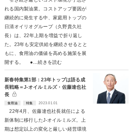
れる国内製油業。コストアップ要因が
継続的に発生する中、家庭用トップの
日清オイリオグループ（久野貴久社
長）は、22年上期を増益で折り返し
た。23年も安定供給を継続させるとと
もに、食用油の価値を高める施策を展
開する。 ●…続きを読む
新春特集第1部：23年トップは語る成
長戦略＝J-オイルミルズ・佐藤達也社
長
2023.01.01
食用油
特集
22年4月、佐藤達也社長就任による
新体制に移行したJ-オイルミルズ。上
期は想定以上の変化と厳しい経営環境