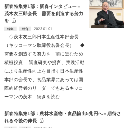
新春特集第1部：新春インタビュー＝
茂木友三郎会長 需要を創造する努力
を
2023.01.01
特集
総合
◇茂木友三郎日本生産性本部会長
（キッコーマン取締役名誉会長） ◆
需要を創造する努力を 前に進むため
積極投資 調査研究や提言、実践活動
により生産性向上を目指す日本生産性
本部の会長で、食品業界にあっては国
際的経営者のリーダーでもあるキッコ
ーマンの茂木…続きを読む
新春特集第1部：農林水産物・食品輸出5兆円へ＝期待さ
れる今後の伸長