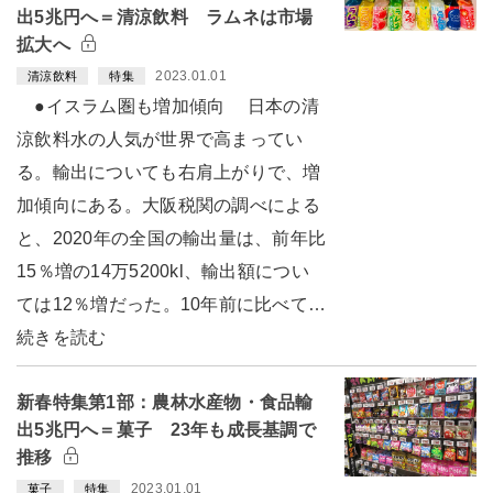
出5兆円へ＝清涼飲料 ラムネは市場
拡大へ
2023.01.01
清涼飲料
特集
●イスラム圏も増加傾向 日本の清
涼飲料水の人気が世界で高まってい
る。輸出についても右肩上がりで、増
加傾向にある。大阪税関の調べによる
と、2020年の全国の輸出量は、前年比
15％増の14万5200kl、輸出額につい
ては12％増だった。10年前に比べて…
続きを読む
新春特集第1部：農林水産物・食品輸
出5兆円へ＝菓子 23年も成長基調で
推移
2023.01.01
菓子
特集