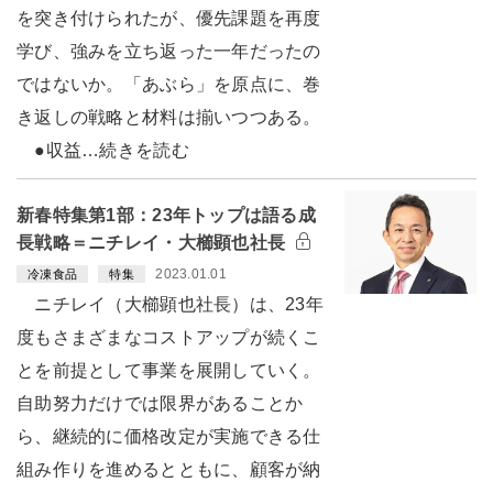
を突き付けられたが、優先課題を再度
学び、強みを立ち返った一年だったの
ではないか。「あぶら」を原点に、巻
き返しの戦略と材料は揃いつつある。
●収益…続きを読む
新春特集第1部：23年トップは語る成
長戦略＝ニチレイ・大櫛顕也社長
2023.01.01
冷凍食品
特集
ニチレイ（大櫛顕也社長）は、23年
度もさまざまなコストアップが続くこ
とを前提として事業を展開していく。
自助努力だけでは限界があることか
ら、継続的に価格改定が実施できる仕
組み作りを進めるとともに、顧客が納