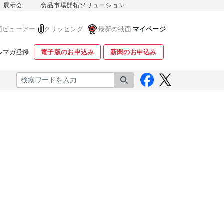
展示会
食品市場開拓ソリューション
面ビューアー
クリッピング
最新の紙面
マイページ
ルマガ登録
電子版のお申込み
新聞のお申込み
検索