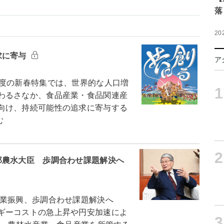
落
20
求に寄与
ア
度の新春特集では、世界的な人口増
1
わるさなか、食品産業・食品関連産
向け、持続可能性の追求に寄与する
む
2
郎農水大臣 歩調合わせ課題解決へ
産業振興、歩調合わせ課題解決へ
ギーコストの急上昇や円安加速によ
3