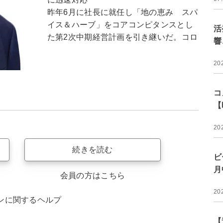
昨年6月に社長に就任し「地の恵み スパ
イス＆ハーブ」をコアコンピタンスとし
活
た第2次中期経営計画を引き継いだ。コロ
響
20
コ
【
20
続きを読む
ビ
月
会員の方はこちら
20
ンに関するヘルプ
【