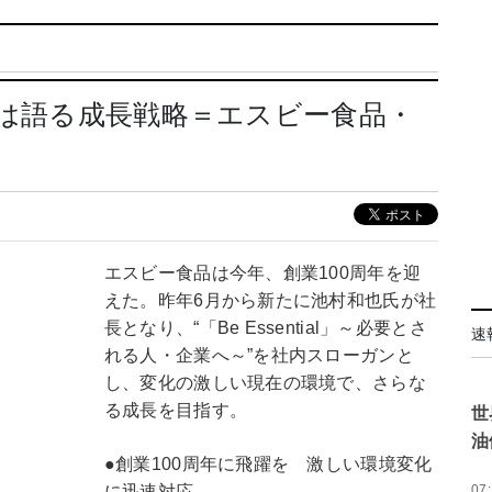
プは語る成長戦略＝エスビー食品・
エスビー食品は今年、創業100周年を迎
えた。昨年6月から新たに池村和也氏が社
長となり、“「Be Essential」～必要とさ
速
れる人・企業へ～”を社内スローガンと
し、変化の激しい現在の環境で、さらな
る成長を目指す。
世
油
●創業100周年に飛躍を 激しい環境変化
に迅速対応
07