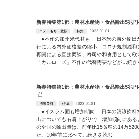
新春特集第1部：農林水産物・食品輸出5兆
2023.01.01
コメ・もち・穀類
特集
●不作の加州米代替も 日本米の海外輸出
行による内外価格差の縮小、コロナ規制緩和
再開による直接商談、寿司や和食用として欧
「カルローズ」不作の代替需要などが…続き
新春特集第1部：農林水産物・食品輸出5兆
2023.01.01
清涼飲料
特集
●イスラム圏も増加傾向 日本の清涼飲料
出についても右肩上がりで、増加傾向にある。
の全国の輸出量は、前年比15％増の14万520
た。10年前に比べて…続きを読む