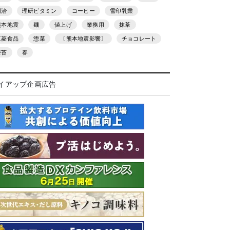
明治
理研ビタミン
コーヒー
雪印乳業
熊本地震
麺
値上げ
業務用
抹茶
三菱食品
惣菜
〔熊本地震影響〕
チョコレート
海苔
春
イアップ企画広告