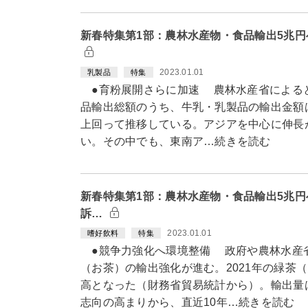
新春特集第1部：農林水産物・食品輸出5兆
2023.01.01
乳製品
特集
●育粉展開さらに加速 農林水産省によると、
品輸出総額のうち、牛乳・乳製品の輸出金額は25
上回って推移している。アジアを中心に伸長
い。その中でも、東南ア…続きを読む
新春特集第1部：農林水産物・食品輸出5兆
訴…
2023.01.01
嗜好飲料
特集
●競争力強化へ環境整備 政府や農林水産
（お茶）の輸出強化が進む。2021年の緑茶（
高となった（財務省貿易統計から）。輸出量
志向の高まりから、直近10年…続きを読む