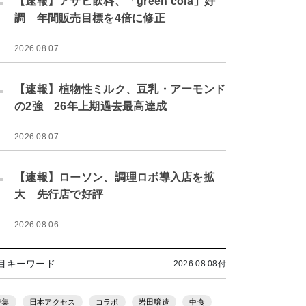
【速報】アサヒ飲料、「green cola」好
調 年間販売目標を4倍に修正
2026.08.07
.
【速報】植物性ミルク、豆乳・アーモンド
の2強 26年上期過去最高達成
2026.08.07
.
【速報】ローソン、調理ロボ導入店を拡
大 先行店で好評
2026.08.06
目キーワード
2026.08.08付
特集
日本アクセス
コラボ
岩田醸造
中食