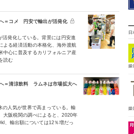
円へ＝コメ 円安で輸出が活発化
日
が活発化している。背景には円安進
による経済活動の本格化、海外渡航
米中心に普及するカリフォルニア産
を読む
媒
円へ＝清涼飲料 ラムネは市場拡大へ
水の人気が世界で高まっている。輸
媒
大阪税関の調べによると、2020年
0kl、輸出額については12％増だっ