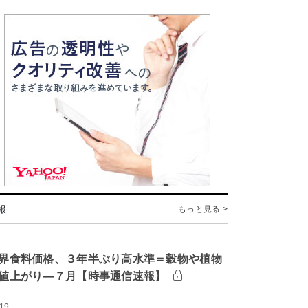
報
もっと見る >
界食料価格、３年半ぶり高水準＝穀物や植物
値上がり―７月【時事通信速報】
:19