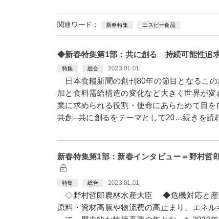
関連ワード：
新春特集
エスビー食品
◆新春特集第1部：共に創る 持続可能性追
2023.01.01
特集
総合
日本食糧新聞の創刊80年の節目となるこの
加と食料需給構造の変化など大きく世界が変
業に求められる役割・使命にあらためて目を
共創--共に創るをテーマとして20…続きを読
新春特集第1部：新春インタビュー＝野村哲
2023.01.01
特集
総合
◇野村哲郎農林水産大臣 ◆危機対応と
原料・資材高騰や物流費の高止まり、エネル