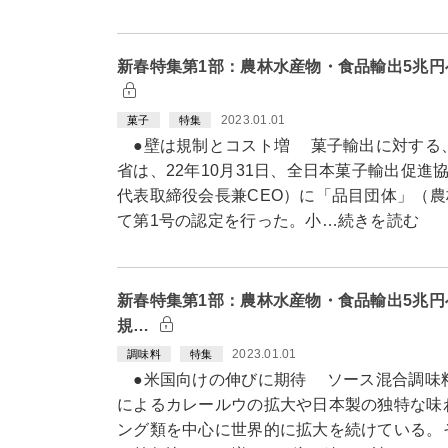
新春特集第1部：農林水産物・食品輸出5兆円
2023.01.01
菓子
特集
●壁は規制とコスト増 菓子輸出に対する
省は、22年10月31日、全日本菓子輸出促
代表取締役会長兼CEO）に「品目団体」（
て第1号の認定を行った。小…続きを読む
新春特集第1部：農林水産物・食品輸出5兆円
規…
2023.01.01
調味料
特集
●米国向けの伸びに期待 ソース混合調味
によるカレールウの拡大や日本製の独特な味
ング類を中心に世界的に拡大を続けている。そ