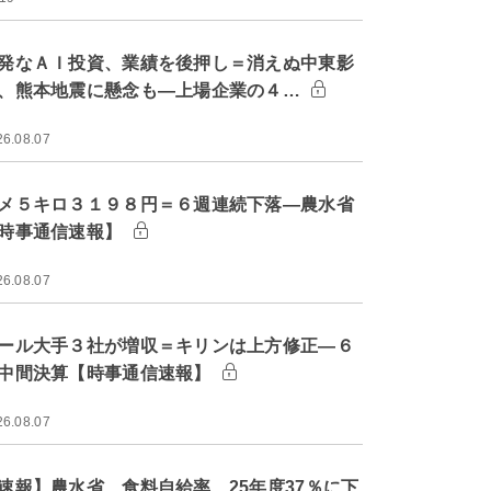
発なＡＩ投資、業績を後押し＝消えぬ中東影
、熊本地震に懸念も―上場企業の４…
26.08.07
メ５キロ３１９８円＝６週連続下落―農水省
時事通信速報】
26.08.07
ール大手３社が増収＝キリンは上方修正―６
中間決算【時事通信速報】
26.08.07
速報】農水省、食料自給率 25年度37％に下