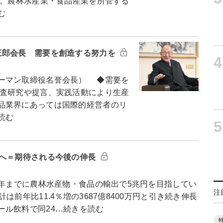
年。農林水産業・食品産業を所管する
む
三郎会長 需要を創造する努力を
4
ーマン取締役名誉会長） ◆需要を
査研究や提言、実践活動により生産
品業界にあっては国際的経営者のリ
読む
5
円へ＝期待される今後の伸長
年までに農林水産物・食品の輸出で5兆円を目指してい
注
前年比11.4％増の3687億8400万円と引き続き伸長
ール飲料で同24…続きを読む