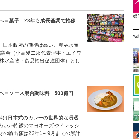
媒
へ＝菓子 23年も成長基調で推移
特
、日本政府の期待は高い。農林水産
進協議会（小高愛二郎代表理事・エイワ
農林水産物・食品輸出促進団体）とし
へ＝ソース混合調味料 500億円
料は日本式のカレーの世界的な浸透
わいが特徴のマヨネーズやドレッシ
の輸出額は22年1～9月までの累計