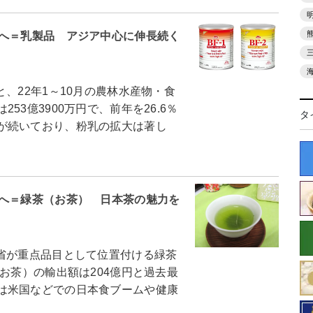
円へ＝乳製品 アジア中心に伸長続く
22年1～10月の農林水産物・食
3億3900万円で、前年を26.6％
タ
が続いており、粉乳の拡大は著し
円へ＝緑茶（お茶） 日本茶の魅力を
省が重点品目として位置付ける緑茶
お茶）の輸出額は204億円と過去最
は米国などでの日本食ブームや健康