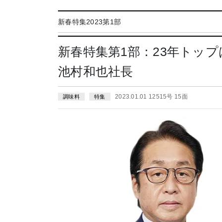
新春特集2023第1部
新春特集第1部：23年トッ
池村和也社長
2023.01.01 12515号 15面
調味料
特集