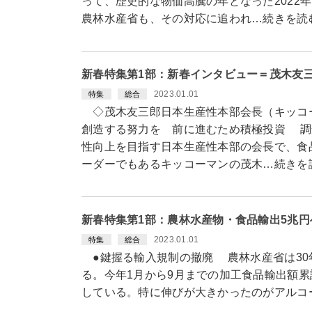
って、歴史的な物価高騰の年となった2022
農林水産省も、その対応に追われ…続きを読
新春特集第1部：新春インタビュー＝茂木友
2023.01.01
特集
総合
◇茂木友三郎日本生産性本部会長（キッコ
創造する努力を 前に進むため積極投資 調
性向上を目指す日本生産性本部の会長で、食
ーダーでもあるキッコーマンの茂木…続きを
新春特集第1部：農林水産物・食品輸出5兆
2023.01.01
特集
総合
●鍵握る輸入規制の撤廃 農林水産省は30
る。今年1月から9月までの加工食品輸出額累計は
している。特に伸びが大きかったのがアルコ