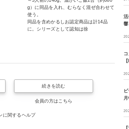
～3人前の140g。温かいご飯2合（約680
g）に同品を入れ、むらなく混ぜ合わせて
使う。
活
同品を含めかるしお認定商品は計14品
響
に。シリーズとして認知は徐
20
コ
【
20
続きを読む
ビ
月
会員の方はこちら
20
ンに関するヘルプ
【