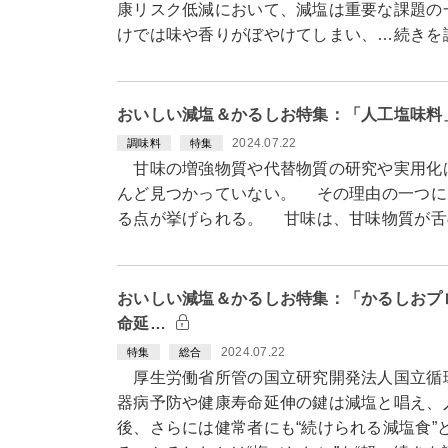
康リスク低減において、減塩は重要な課題の
けでは味や香りがぼやけてしまい、…続きを
おいしい減塩＆かるしお特集：「人工塩味料
2024.07.22
調味料
特集
甘味の増強物質や代替物質の研究や実用化
んど見つかっていない。 その理由の一つに
る点が挙げられる。 甘味は、甘味物質が舌
おいしい減塩＆かるしお特集：「かるしおプ
命延…
2024.07.22
特集
総合
厚生労働省所管の国立研究開発法人国立循
器病予防や健康寿命延伸の鍵は減塩と唱え、
後、さらには健常者にも“続けられる減塩食”