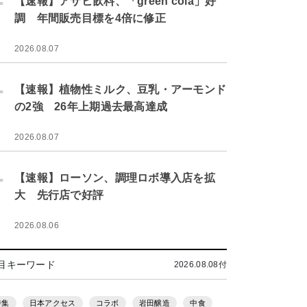
【速報】アサヒ飲料、「green cola」好
調 年間販売目標を4倍に修正
2026.08.07
.
【速報】植物性ミルク、豆乳・アーモンド
の2強 26年上期過去最高達成
2026.08.07
.
【速報】ローソン、調理ロボ導入店を拡
大 先行店で好評
2026.08.06
目キーワード
2026.08.08付
特集
日本アクセス
コラボ
岩田醸造
中食