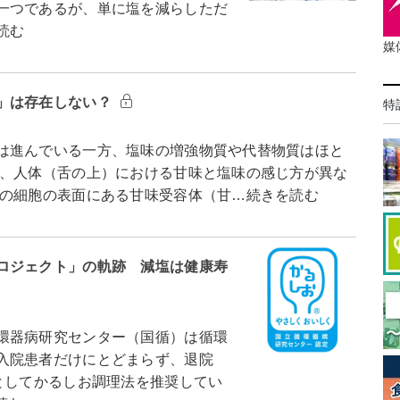
一つであるが、単に塩を減らしただ
読む
媒
」は存在しない？
特
は進んでいる一方、塩味の増強物質や代替物質はほと
、人体（舌の上）における甘味と塩味の感じ方が異な
の細胞の表面にある甘味受容体（甘…続きを読む
ロジェクト」の軌跡 減塩は健康寿
環器病研究センター（国循）は循環
入院患者だけにとどまらず、退院
としてかるしお調理法を推奨してい