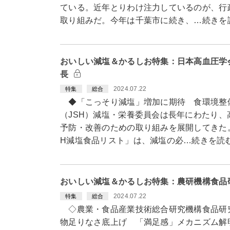
ている。近年とりわけ注力しているのが、行
取り組みだ。今年は千葉市に続き、…続きを
おいしい減塩＆かるしお特集：日本高血圧学
長
2024.07.22
特集
総合
◆「こっそり減塩」増加に期待 食環境整
（JSH）減塩・栄養委員会は長年にわたり
予防・改善のための取り組みを展開してきた
H減塩食品リスト」は、減塩の必…続きを読
おいしい減塩＆かるしお特集：農研機構食品
2024.07.22
特集
総合
◇農業・食品産業技術総合研究機構食品研
物足りなさ底上げ 「満足感」メカニズム解