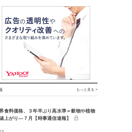
報
もっと見る >
界食料価格、３年半ぶり高水準＝穀物や植物
値上がり―７月【時事通信速報】
:19