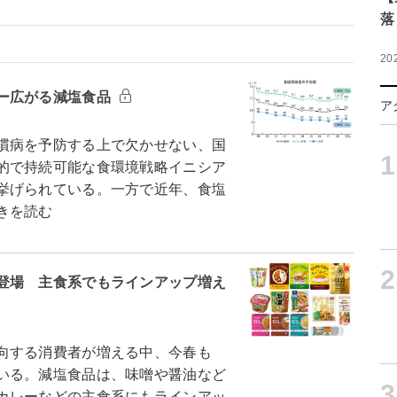
落
20
ー広がる減塩食品
ア
慣病を予防する上で欠かせない、国
1
的で持続可能な食環境戦略イニシア
挙げられている。一方で近年、食塩
きを読む
2
登場 主食系でもラインアップ増え
向する消費者が増える中、今春も
いる。減塩食品は、味噌や醤油など
3
カレーなどの主食系にもラインアッ