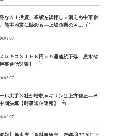
発なＡＩ投資、業績を後押し＝消えぬ中東影
、熊本地震に懸念も―上場企業の４…
26.08.07
メ５キロ３１９８円＝６週連続下落―農水省
時事通信速報】
26.08.07
ール大手３社が増収＝キリンは上方修正―６
中間決算【時事通信速報】
26.08.07
速報】農水省、食料自給率 25年度37％に下