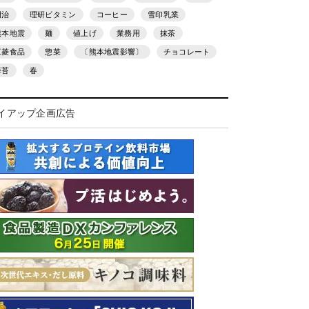
明治
理研ビタミン
コーヒー
雪印乳業
熊本地震
麺
値上げ
業務用
抹茶
三菱食品
惣菜
〔熊本地震影響〕
チョコレート
海苔
春
イアップ企画広告