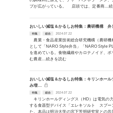
プが広がっている。 店頭では、定番商…続
おいしい減塩＆かるしお特集：農研機構 弁
2024.07.22
特集
総合
農業・食品産業技術総合研究機構（農研機
として「NARO Style弁当」「NARO Style
を進めている。食物繊維やカロテノイド、ポ
む農産…続きを読む
おいしい減塩＆かるしお特集：キリンホール
み増…
2024.07.22
特集
総合
キリンホールディングス（HD）は電気の力
する食器型デバイス「エレキソルト スプー
た。本品は明治大学の宮下芳明研究室との共