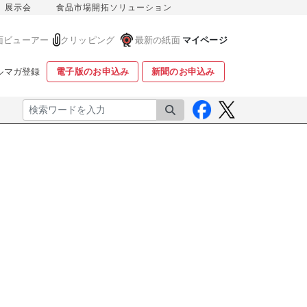
展示会
食品市場開拓ソリューション
面ビューアー
クリッピング
最新の紙面
マイページ
ルマガ登録
電子版のお申込み
新聞のお申込み
検索