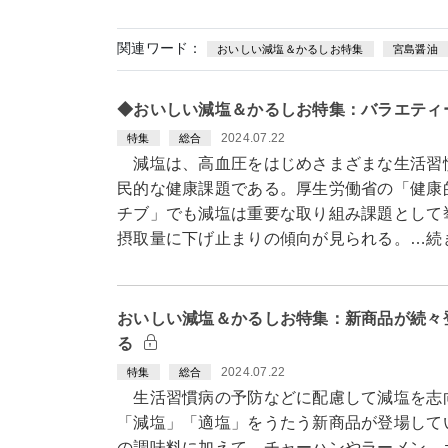
関連ワード：
おいしい減塩＆かるしお特集
宮島醤油
◆おいしい減塩＆かるしお特集：バラエティ
2024.07.22
特集
総合
減塩は、高血圧をはじめさまざまな生活習
民的な健康課題である。厚生労働省の「健康
チブ」でも減塩は重要な取り組み課題として
摂取量に下げ止まりの傾向が見られる。…続
おいしい減塩＆かるしお特集：新商品が続々
る
2024.07.22
特集
総合
生活習慣病の予防などに配慮して減塩を志
「減塩」「適塩」をうたう新商品が登場して
の調味料に加えて、チャーハンやラーメン、