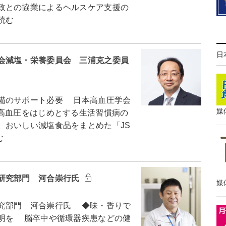
政との協業によるヘルスケア支援の
読む
日
会減塩・栄養委員会 三浦克之委員
備のサポート必要 日本高血圧学会
媒
、高血圧をはじめとする生活習慣病の
。おいしい減塩食品をまとめた「JS
む
研究部門 河合崇行氏
媒
究部門 河合崇行氏 ◆味・香りで
明を 脳卒中や循環器疾患などの健