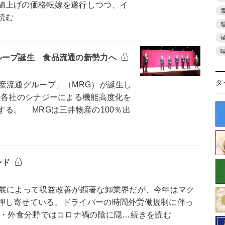
値上げの価格転嫁を遂行しつつ、イ
読む
ループ誕生 食品流通の新勢力へ
タ
産流通グループ」（MRG）が誕生し
合各社のシナジーによる機能高度化を
る。 MRGは三井物産の100％出
ンド
展によって収益改善が顕著な卸業界だが、今年はマク
押し寄せている。ドライバーの時間外労働規制に伴っ
売・外食分野ではコロナ禍の陰に隠…続きを読む