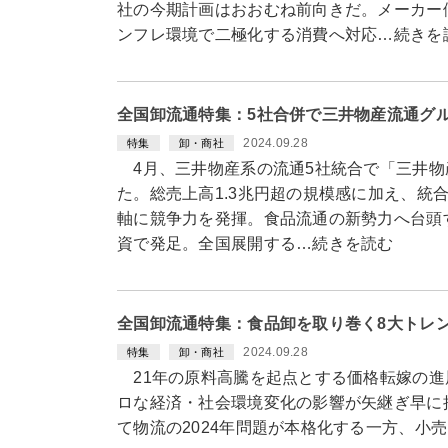
社の今期計画はおおむね前向きだ。メーカー
ンフレ環境で二極化する消費へ対応…続きを
全国卸流通特集：5社合併で三井物産流通グ
2024.09.28
特集
卸・商社
4月、三井物産系の流通5社統合で「三井物
た。総売上高1.3兆円超の規模感に加え、統
軸に競争力を発揮。食品流通の新勢力へ台頭す
資で発足。全国展開する…続きを読む
全国卸流通特集：食品卸を取り巻く8大トレ
2024.09.28
特集
卸・商社
21年の原料高騰を起点とする価格転嫁の進
ロな経済・社会環境変化の影響が矢継ぎ早に
て物流の2024年問題が本格化する一方、小