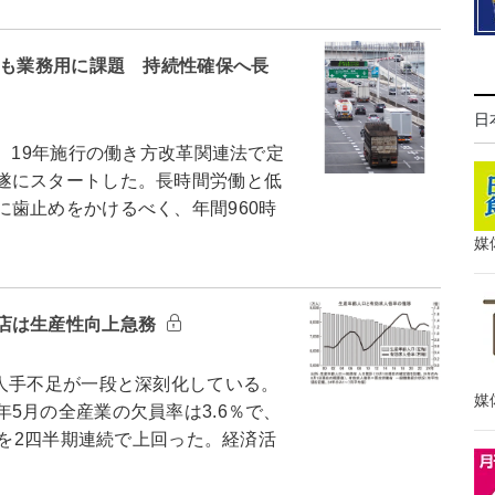
避も業務用に課題 持続性確保へ長
日
、19年施行の働き方改革関連法で定
遂にスタートした。長時間労働と低
歯止めをかけるべく、年間960時
媒
店は生産性向上急務
人手不足が一段と深刻化している。
媒
5月の全産業の欠員率は3.6％で、
）を2四半期連続で上回った。経済活