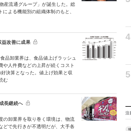
井物産流通グループ」が誕生した。総
ットによる機能別の組織体制のもと、
4
収益改善に成果
の食品卸業界は、食品値上げラッシュ
費や人件費などの上昇が続くコスト
5
の好決算となった。値上げ効果と収
読む
も成長継続へ
注
度の卸業界を取り巻く環境は、物流
などで先行きが不透明だが、大手各