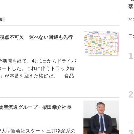
落
食
20
ア
の視点不可欠 運べない回避も先行
1
予期間を経て、4月1日からドライバ
タートした。これに伴うトラック輸
題」が本番を迎えた格好だ。 食品
2
物産流通グループ・柴田幸介社長
3
で大型新会社スタート 三井物産系の