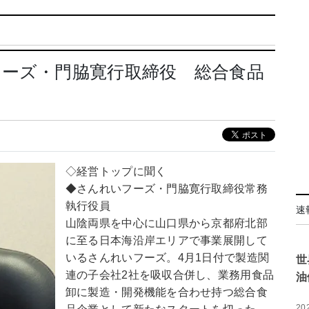
フーズ・門脇寛行取締役 総合食品
◇経営トップに聞く
◆さんれいフーズ・門脇寛行取締役常務
執行役員
速
山陰両県を中心に山口県から京都府北部
に至る日本海沿岸エリアで事業展開して
いるさんれいフーズ。4月1日付で製造関
世
連の子会社2社を吸収合併し、業務用食品
油
卸に製造・開発機能を合わせ持つ総合食
20