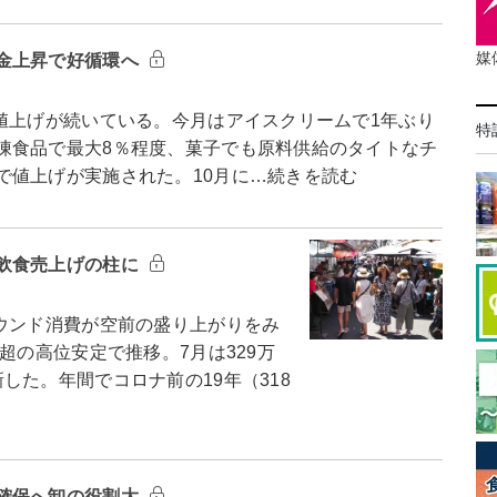
媒
金上昇で好循環へ
上げが続いている。今月はアイスクリームで1年ぶり
特
凍食品で最大8％程度、菓子でも原料供給のタイトなチ
で値上げが実施された。10月に…続きを読む
飲食売上げの柱に
ウンド消費が空前の盛り上がりをみ
超の高位安定で推移。7月は329万
した。年間でコロナ前の19年（318
確保へ卸の役割大