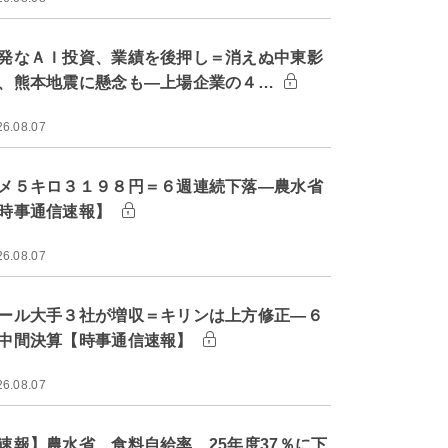
発なＡＩ投資、業績を後押し＝消えぬ中東影
、熊本地震に懸念も―上場企業の４…
26.08.07
メ５キロ３１９８円＝６週連続下落―農水省
時事通信速報】
26.08.07
ール大手３社が増収＝キリンは上方修正―６
中間決算【時事通信速報】
26.08.07
速報】農水省、食料自給率 25年度37％に下