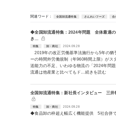
関連ワード：
全国卸流通特集
さんれいフーズ
合
◆全国卸流通特集：2024年問題 全体最適
き…
2024.09.28
特集
卸・商社
2019年の改正労働基準法施行から5年の猶
ーの時間外労働規制（年960時間上限）がス
送能力の不足、いわゆる物流の「2024年問
流通は他産業と比べてもド…続きを読む
全国卸流通特集：新社長インタビュー 三井
2024.09.28
特集
卸・商社
◆食品卸の枠超え幅広く機能提供 5社合併