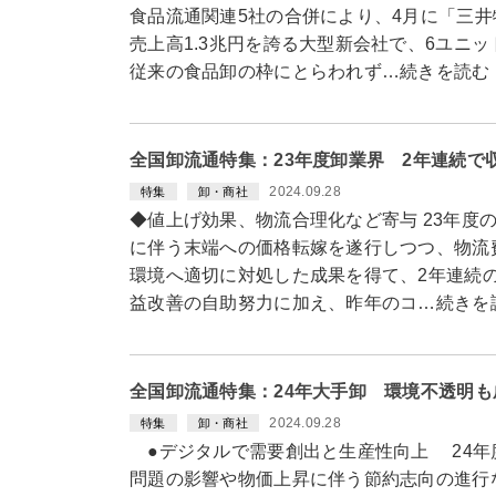
食品流通関連5社の合併により、4月に「三
売上高1.3兆円を誇る大型新会社で、6ユニ
従来の食品卸の枠にとらわれず…続きを読む
全国卸流通特集：23年度卸業界 2年連続で
2024.09.28
特集
卸・商社
◆値上げ効果、物流合理化など寄与 23年度
に伴う末端への価格転嫁を遂行しつつ、物流
環境へ適切に対処した成果を得て、2年連続
益改善の自助努力に加え、昨年のコ…続きを
全国卸流通特集：24年大手卸 環境不透明
2024.09.28
特集
卸・商社
●デジタルで需要創出と生産性向上 24年
問題の影響や物価上昇に伴う節約志向の進行