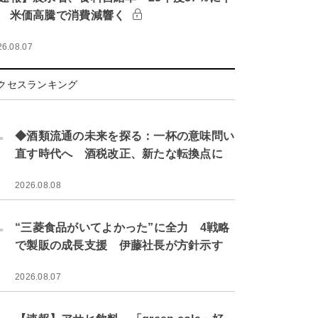
 米価高騰で消費減響く
26.08.07
クセスランキング
.
◆酒類流通の未来を探る：一杯の意味問い
直す時代へ 酒税改正、新たな転換点に
2026.08.08
.
“三菱食品がいてよかった”に全力 4戦略
で製販の成長支援 伊藤社長が方針示す
2026.08.07
.