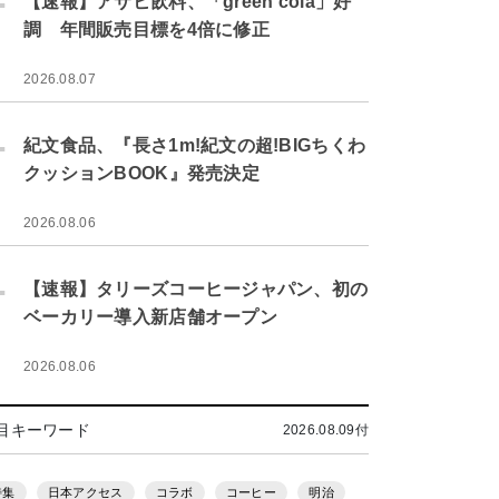
【速報】アサヒ飲料、「green cola」好
調 年間販売目標を4倍に修正
2026.08.07
.
紀文食品、『長さ1m!紀文の超!BIGちくわ
クッションBOOK』発売決定
2026.08.06
.
【速報】タリーズコーヒージャパン、初の
ベーカリー導入新店舗オープン
2026.08.06
目キーワード
2026.08.09付
特集
日本アクセス
コラボ
コーヒー
明治