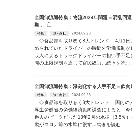
全国卸流通特集：物流2024年問題＝混乱回
期…
2024.09.28
特集
卸・商社
◇食品卸を取り巻く8大トレンド 4月1日
められていたドライバーの時間外労働規制が
収入によるトラックドライバーの担い手不足に
間の上限規制を通じて官民総力…続きを読む
全国卸流通特集：深刻化する人手不足＝飲食
2024.09.28
特集
卸・商社
◇食品卸を取り巻く8大トレンド 国内の
厚生労働省の労働経済動向調査によると、今年
過去のピークだった18年2月の水準（3.5％
動がコロナ前の水準に復す…続きを読む