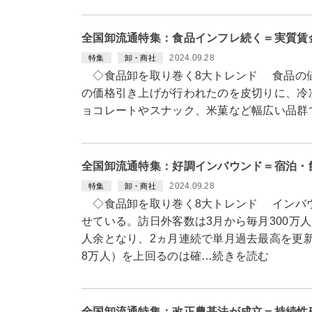
全国卸流通特集：食品インフレ続く＝実質賃
2024.09.28
特集
卸・商社
◇食品卸を取り巻く8大トレンド 食品の値
の価格引き上げが行われたのを皮切りに、冷
ョコレートやスナック、米菓など幅広い品群
全国卸流通特集：好調インバウンド＝宿泊・
2024.09.28
特集
卸・商社
◇食品卸を取り巻く8大トレンド インバ
せている。訪日外客数は3月から毎月300万人
人余となり、2ヵ月連続で単月過去最高を更新
8万人）を上回るのは確…続きを読む
全国卸流通特集：改正農基法が成立＝持続性