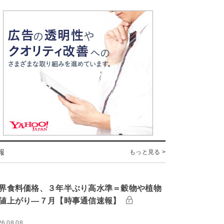
報
もっと見る >
界食料価格、３年半ぶり高水準＝穀物や植物
値上がり―７月【時事通信速報】
26.08.08