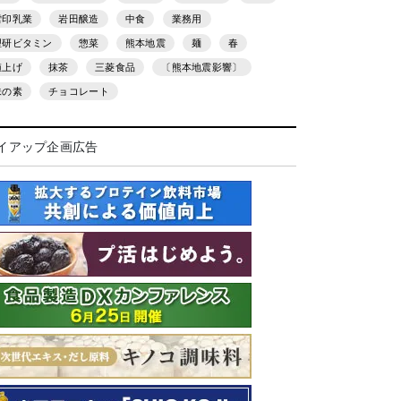
雪印乳業
岩田醸造
中食
業務用
理研ビタミン
惣菜
熊本地震
麺
春
値上げ
抹茶
三菱食品
〔熊本地震影響〕
味の素
チョコレート
イアップ企画広告