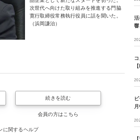
品企業として新たなスタートを切った。
次世代へ向けた取り組みを推進する門脇
寛行取締役常務執行役員に話を聞いた。
活
（浜岡謙治）
響
20
コ
【
20
続きを読む
ビ
月
会員の方はこちら
20
ンに関するヘルプ
【