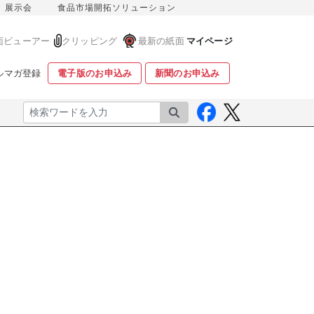
展示会
食品市場開拓ソリューション
面ビューアー
クリッピング
最新の紙面
マイページ
ルマガ登録
電子版のお申込み
新聞のお申込み
検索