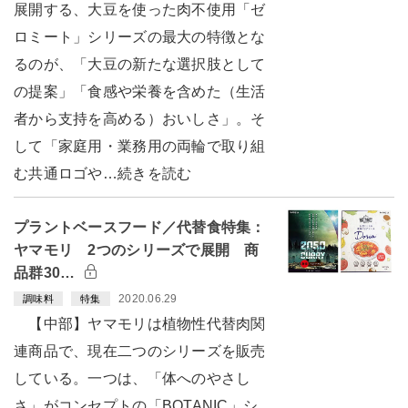
展開する、大豆を使った肉不使用「ゼ
ロミート」シリーズの最大の特徴とな
るのが、「大豆の新たな選択肢として
の提案」「食感や栄養を含めた（生活
者から支持を高める）おいしさ」。そ
して「家庭用・業務用の両輪で取り組
む共通ロゴや…続きを読む
プラントベースフード／代替食特集：
ヤマモリ 2つのシリーズで展開 商
品群30…
2020.06.29
調味料
特集
【中部】ヤマモリは植物性代替肉関
連商品で、現在二つのシリーズを販売
している。一つは、「体へのやさし
さ」がコンセプトの「BOTANIC」シ