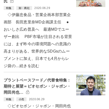
氏
2020.06.29
特集
卸・商社
◇伊藤忠食品・営業企画本部営業企
画部 長田恵里奈MD企画課主任 ●
おいしさ広め普及へ 最適MDでユー
ザー創出 PBF市場が注目される背景
には、まず昨今の環境問題への意識の
高まりがある。世界的なSDGsのムー
ブメントに加え、日本でも4月からレ
ジ袋の…続きを読む
プラントベースフード／代替食特集：
期待と展望＝ビオセボン・ジャポン・
岡田尚也…
2020.06.29
特集
小売
◇ビオセボン・ジャポン・岡田尚也