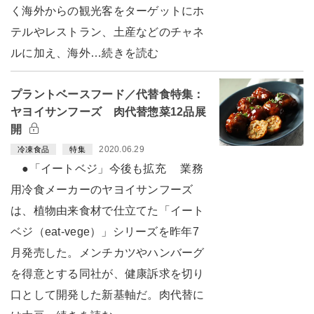
く海外からの観光客をターゲットにホ
テルやレストラン、土産などのチャネ
ルに加え、海外…続きを読む
プラントベースフード／代替食特集：
ヤヨイサンフーズ 肉代替惣菜12品展
開
2020.06.29
冷凍食品
特集
●「イートベジ」今後も拡充 業務
用冷食メーカーのヤヨイサンフーズ
は、植物由来食材で仕立てた「イート
ベジ（eat-vege）」シリーズを昨年7
月発売した。メンチカツやハンバーグ
を得意とする同社が、健康訴求を切り
口として開発した新基軸だ。肉代替に