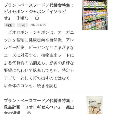
プラントベースフード／代替食特集：
ビオセボン・ジャポン「イソラビ
オ」 手頃な…
2020.06.29
特集
小売
ビオセボン・ジャポンは、オーガニ
ックを基軸に健康志向や自然派、アレ
ルギー配慮、ビーガンなどさまざまな
ニーズに対応する。植物由来フードに
よる代替食の品揃えも、顧客の多様な
要望に合わせて拡充してきた。特定カ
テゴリーとして打ち出すのではなく、
店全体のコンセ…続きを読む
プラントベースフード／代替食特集：
良品計画「コオロギせんべい」 昆虫
食の浸透…