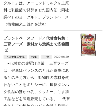
グルト」は、アーモンドミルクを主原
料に乳酸菌で発酵させた国内初（同社
調べ）のヨーグルト。プラントベース
（植物由来…続きを読む
プラントベースフード／代替食特集：
三育フーズ 素材から惣菜まで広範囲
2020.06.29
その他加工食品
特集
中食
●代替食の先駆け企業 三育フーズ
は、健康はバランスのとれた食事にあ
るとの考え方から、動物性の素材を使
わないことをポリシーに、植物タンパ
ク食品のほか豆乳、クッキー、ごま加
工品などを製造販売している。 代替
食としての植物タンパク食品を発売す