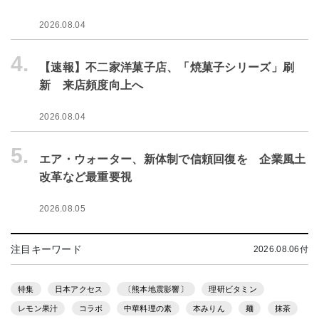
2026.08.04
4.
【速報】不二家洋菓子店、「焼菓子シリーズ」刷
新 来店頻度向上へ
2026.08.04
5.
エア・ウォーター、新体制で信頼回復を 企業風土
改革など最重要視
2026.08.05
注目キーワード
2026.08.06付
特集
日本アクセス
〔熊本地震影響〕
理研ビタミン
レモン果汁
コラボ
中華料理の素
本みりん
麺
抹茶