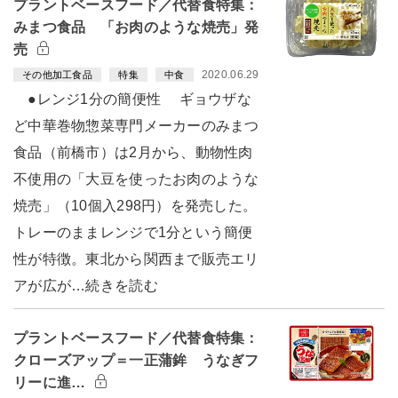
プラントベースフード／代替食特集：
みまつ食品 「お肉のような焼売」発
売
2020.06.29
その他加工食品
特集
中食
●レンジ1分の簡便性 ギョウザな
ど中華巻物惣菜専門メーカーのみまつ
食品（前橋市）は2月から、動物性肉
不使用の「大豆を使ったお肉のような
焼売」（10個入298円）を発売した。
トレーのままレンジで1分という簡便
性が特徴。東北から関西まで販売エリ
アが広が…続きを読む
プラントベースフード／代替食特集：
クローズアップ＝一正蒲鉾 うなぎフ
リーに進…