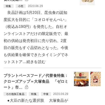
2020.06.29
特集
小売
良品計画は5月20日、昆虫食の認知
度拡大を目的に「コオロギせんべい」
（税込み190円）を発売した。自社オ
ンラインストアだけの限定販売で、最
初の供給は発売初日に売り切れ、2度
目の販売もすぐ品切れとなった。今後
も供給量を確保できたタイミングでネ
ットストア…続きを読む
プラントベースフード／代替食特集：
クローズアップ＝大塚食品 「ゼロミ
ート」市…
2020.06.29
その他加工食品
特集
中食
●大豆の新たな選択肢 大塚食品が