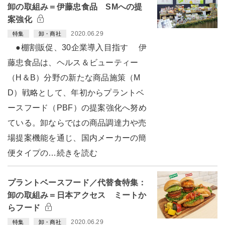
卸の取組み＝伊藤忠食品 SMへの提
案強化
2020.06.29
特集
卸・商社
●棚割販促、30企業導入目指す 伊
藤忠食品は、ヘルス＆ビューティー
（H＆B）分野の新たな商品施策（M
D）戦略として、年初からプラントベ
ースフード（PBF）の提案強化へ努め
ている。卸ならではの商品調達力や売
場提案機能を通じ、国内メーカーの簡
便タイプの…続きを読む
プラントベースフード／代替食特集：
卸の取組み＝日本アクセス ミートか
らフード
2020.06.29
特集
卸・商社