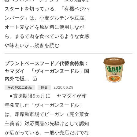
スタートを切っている。「有機ベジハ
ンバーグ」は、小麦グルテンや豆腐、
オート麦などを原材料に使用しなが
ら、まるで肉を食べているような食感
や味わいが…続きを読む
プラントベースフード／代替食特集：
ヤマダイ 「ヴィーガンヌードル」国
内外で販…
2020.06.29
その他加工食品
特集
●賞味期限9ヵ月に ヤマダイが昨
年発売した「ヴィーガンヌードル」
は、即席麺市場でビーガン（完全菜食
主義者）対応商品の先駆けとして認知
が広がっている。一般小売店だけでな