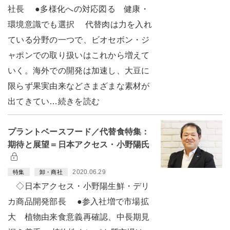
社長 ●多様化への対応図る 健康・
環境意識でも選択 代替肉は力を入れ
ている分野の一つで、ビオセボン・ジ
ャポンでの取り扱いはこれから増えて
いく。海外での開発は加速し、大豆に
限らず果実由来などさまざまな素材が
出てきてい…続きを読む
プラントベースフード／代替食特集：
期待と展望＝日本アクセス・小野陽氏
2020.06.29
特集
卸・商社
◇日本アクセス・小野陽生鮮・デリ
カ商品開発部長 ●参入社増で市場拡
大 植物由来食意義再確認、中長期見