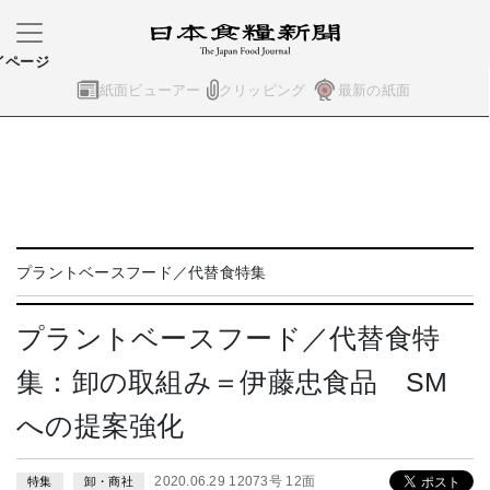
イページ
紙面ビューアー
クリッピング
最新の紙面
プラントベースフード／代替食特集
プラントベースフード／代替食特
集：卸の取組み＝伊藤忠食品 SM
への提案強化
2020.06.29 12073号 12面
特集
卸・商社