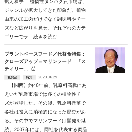
据え着手 植物性タンパク質市場は、
ジャンルが拡大してきた印象だ。植物
由来の加工肉だけでなく調味料やチー
ズなど広がりを見せ、それぞれのカテ
ゴリーでラ…続きを読む
プラントベースフード／代替食特集：
クローズアップ＝マリンフード 「ス
ティリー…
2020.06.29
乳製品
特集
【関西】約40年前、乳原料高騰にあ
えいだ乳業市場では多くの植物性チー
ズが登場した。その後、乳原料暴落で
各社は投入に消極的になった歴史があ
る。その中でマリンフードは開発を継
続。2007年には、同社を代表する商品