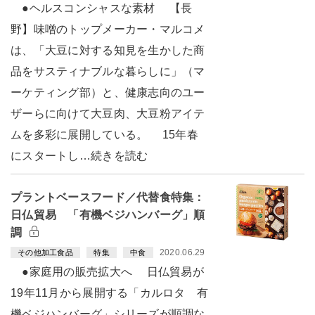
●ヘルスコンシャスな素材 【長
野】味噌のトップメーカー・マルコメ
は、「大豆に対する知見を生かした商
品をサスティナブルな暮らしに」（マ
ーケティング部）と、健康志向のユー
ザーらに向けて大豆肉、大豆粉アイテ
ムを多彩に展開している。 15年春
にスタートし…続きを読む
プラントベースフード／代替食特集：
日仏貿易 「有機ベジハンバーグ」順
調
2020.06.29
その他加工食品
特集
中食
●家庭用の販売拡大へ 日仏貿易が
19年11月から展開する「カルロタ 有
機ベジハンバーグ」シリーズが順調な