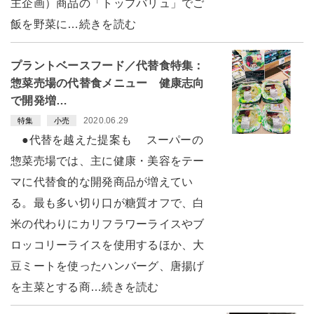
主企画）商品の「トップバリュ」でご
飯を野菜に…続きを読む
プラントベースフード／代替食特集：
惣菜売場の代替食メニュー 健康志向
で開発増…
2020.06.29
特集
小売
●代替を越えた提案も スーパーの
惣菜売場では、主に健康・美容をテー
マに代替食的な開発商品が増えてい
る。最も多い切り口が糖質オフで、白
米の代わりにカリフラワーライスやブ
ロッコリーライスを使用するほか、大
豆ミートを使ったハンバーグ、唐揚げ
を主菜とする商…続きを読む