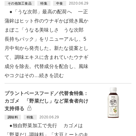
2020.06.29
その他加工食品
特集
中食
●「うな次郎」最高の配荷へ 一正
蒲鉾はヒット作のウナギかば焼き風か
まぼこ「うなる美味しさ うな次郎
長持ちパック」をリニューアルし、5
月中旬から発売した。新たな提案とし
て、調味エキスに含まれていたウナギ
成分を除去。代替成分を配合し、風味
やコクはその…続きを読む
プラントベースフード／代替食特集：
カゴメ 「野菜だし」など菜食者向け
支持得る
2020.06.29
調味料
特集
●独自野菜加工で先行 カゴメは
「野菜だし調味料」「大豆ミートのキ