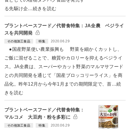
る先駆け企…続きを読む
プラントベースフード／代替食特集：JA全農 ベジライ
スを共同開発
2020.06.29
その他加工食品
特集
●国産野菜使い農業振興も 野菜を細かくカットし、
ご飯に混ぜることで、糖質やカロリーを抑えるベジライ
ス。JA全農は、スーパーやカット野菜のマルマサフード
との共同開発を通じて「国産ブロッコリーライス」を商
品化。昨年12月から今年1月までの期間限定で、首…続
きを読む
プラントベースフード／代替食特集：
マルコメ 大豆肉・粉を多彩に
2020.06.29
その他加工食品
特集