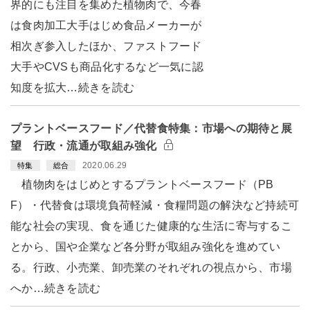
界的にも注目を集めた植物肉で、今春
は食肉加工大手はじめ食品メーカーが
相次ぎ参入したほか、ファストフード
大手やCVSも商品化するなど一気に認
知度を拡大…続きを読む
プラントベースフード／代替食特集：市場への期待と展
望 行政・流通が取組み強化
2020.06.29
特集
総合
植物肉をはじめとするプラントベースフード（PB
F）・代替食は環境負荷軽減・食糧問題の解決など持続可
能な社会の実現、食を通じた健康的な生活に寄与するこ
とから、国や企業など各分野が取組み強化を進めてい
る。行政、小売業、卸売業のそれぞれの視点から、市場
へか…続きを読む