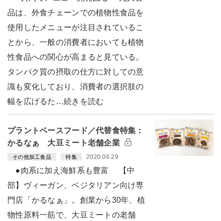
品は、外食チェーンでの植物性食品を
使用したメニューが注目されているこ
とから、一般の消費者においても植物
性食品への関心が高まると見ている。
タンパク質の摂取の仕方に対しての意
識も変化しており、消費者の選択肢の
幅を広げるた…続きを読む
プラントベースフード／代替食特集：
かるなぁ 大豆ミート老舗企業
2020.06.29
その他加工食品
特集
●肉系に加え海鮮系も豊富 【中
部】ヴィーガン、ベジタリアン向け専
門店「かるなぁ」。創業から30年、植
物性原料一筋で、大豆ミートの老舗