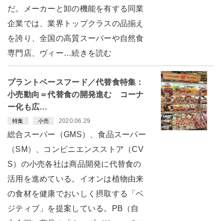
だ。メーカーと卸の機能を有する同業
企業では、業界トップクラスの品揃え
を誇り、全国の高質スーパーや自然食
専門店、ヴィー…続きを読む
プラントベースフード／代替食特集：
小売動向＝代替食の開発進む コーナ
ー化も広…
2020.06.29
特集
小売
総合スーパー（GMS）、食品スーパー
（SM）、コンビニエンスストア（CV
S）の小売各社は商品開発に代替食の
活用を進めている。イオンは植物由来
の食材を健康でおいしく摂取する「ベ
ジティブ」を提案している。PB（自