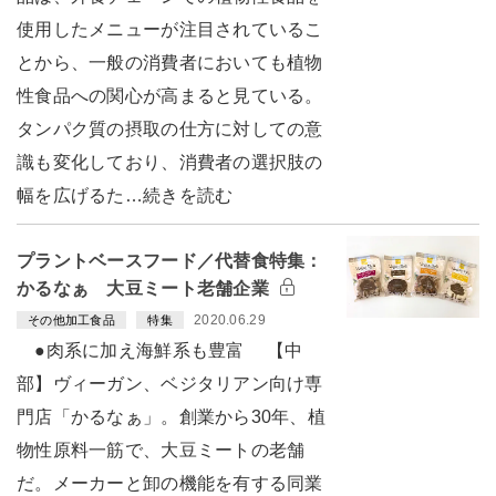
使用したメニューが注目されているこ
とから、一般の消費者においても植物
性食品への関心が高まると見ている。
タンパク質の摂取の仕方に対しての意
識も変化しており、消費者の選択肢の
幅を広げるた…続きを読む
プラントベースフード／代替食特集：
かるなぁ 大豆ミート老舗企業
2020.06.29
その他加工食品
特集
●肉系に加え海鮮系も豊富 【中
部】ヴィーガン、ベジタリアン向け専
門店「かるなぁ」。創業から30年、植
物性原料一筋で、大豆ミートの老舗
だ。メーカーと卸の機能を有する同業