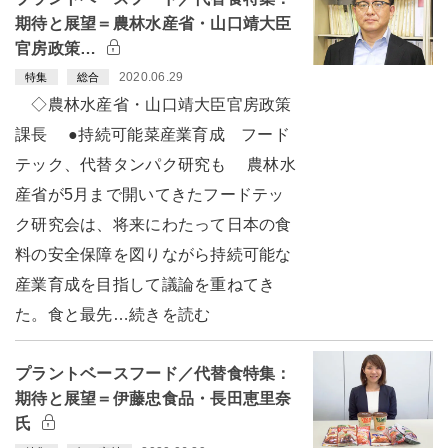
期待と展望＝農林水産省・山口靖大臣
官房政策…
2020.06.29
特集
総合
◇農林水産省・山口靖大臣官房政策
課長 ●持続可能菜産業育成 フード
テック、代替タンパク研究も 農林水
産省が5月まで開いてきたフードテッ
ク研究会は、将来にわたって日本の食
料の安全保障を図りながら持続可能な
産業育成を目指して議論を重ねてき
た。食と最先…続きを読む
プラントベースフード／代替食特集：
期待と展望＝伊藤忠食品・長田恵里奈
氏