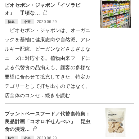
ビオセボン・ジャポン「イソラビ
オ」 手頃な…
2020.06.29
特集
小売
ビオセボン・ジャポンは、オーガニ
ックを基軸に健康志向や自然派、アレ
ルギー配慮、ビーガンなどさまざまな
ニーズに対応する。植物由来フードに
よる代替食の品揃えも、顧客の多様な
要望に合わせて拡充してきた。特定カ
テゴリーとして打ち出すのではなく、
店全体のコンセ…続きを読む
プラントベースフード／代替食特集：
良品計画「コオロギせんべい」 昆虫
食の浸透…
2020.06.29
特集
小売