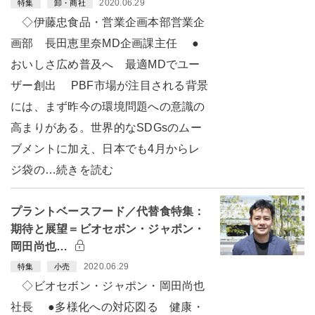
2020.06.29
特集
卸・商社
◇伊藤忠食品・営業企画本部営業企
画部 長田恵里奈MD企画課主任 ●
おいしさ広め普及へ 最適MDでユー
ザー創出 PBF市場が注目される背景
には、まず昨今の環境問題への意識の
高まりがある。世界的なSDGsのムー
ブメントに加え、日本でも4月からレ
ジ袋の…続きを読む
プラントベースフード／代替食特集：
期待と展望＝ビオセボン・ジャポン・
岡田尚也…
2020.06.29
特集
小売
◇ビオセボン・ジャポン・岡田尚也
社長 ●多様化への対応図る 健康・