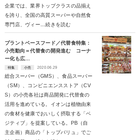
企業では、業界トップクラスの品揃え
を誇り、全国の高質スーパーや自然食
専門店、ヴィー…続きを読む
プラントベースフード／代替食特集：
小売動向＝代替食の開発進む コーナ
ー化も広…
2020.06.29
特集
小売
総合スーパー（GMS）、食品スーパー
（SM）、コンビニエンスストア（CV
S）の小売各社は商品開発に代替食の
活用を進めている。イオンは植物由来
の食材を健康でおいしく摂取する「ベ
ジティブ」を提案している。PB（自
主企画）商品の「トップバリュ」でご