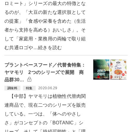
ロミート」シリーズの最大の特徴とな
るのが、「大豆の新たな選択肢として
の提案」「食感や栄養を含めた（生活
者から支持を高める）おいしさ」。そ
して「家庭用・業務用の両輪で取り組
む共通ロゴや…続きを読む
プラントベースフード／代替食特集：
ヤマモリ 2つのシリーズで展開 商
品群30…
2020.06.29
調味料
特集
【中部】ヤマモリは植物性代替肉関
連商品で、現在二つのシリーズを販売
している。一つは、「体へのやさし
さ」がコンセプトの「BOTANIC」シ
リーズ。そして「持続可能性」と「環