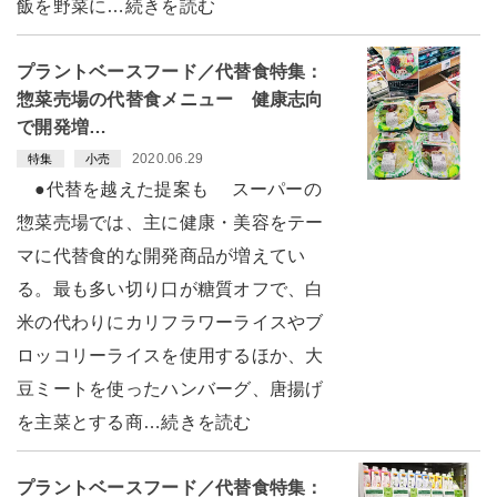
飯を野菜に…続きを読む
プラントベースフード／代替食特集：
惣菜売場の代替食メニュー 健康志向
で開発増…
2020.06.29
特集
小売
●代替を越えた提案も スーパーの
惣菜売場では、主に健康・美容をテー
マに代替食的な開発商品が増えてい
る。最も多い切り口が糖質オフで、白
米の代わりにカリフラワーライスやブ
ロッコリーライスを使用するほか、大
豆ミートを使ったハンバーグ、唐揚げ
を主菜とする商…続きを読む
プラントベースフード／代替食特集：