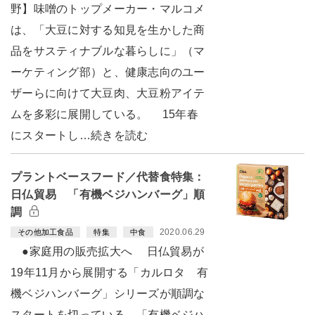
野】味噌のトップメーカー・マルコメ
は、「大豆に対する知見を生かした商
品をサスティナブルな暮らしに」（マ
ーケティング部）と、健康志向のユー
ザーらに向けて大豆肉、大豆粉アイテ
ムを多彩に展開している。 15年春
にスタートし…続きを読む
プラントベースフード／代替食特集：
日仏貿易 「有機ベジハンバーグ」順
調
2020.06.29
その他加工食品
特集
中食
●家庭用の販売拡大へ 日仏貿易が
19年11月から展開する「カルロタ 有
機ベジハンバーグ」シリーズが順調な
スタートを切っている。「有機ベジハ