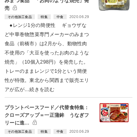
みまつ食品 「お肉のような焼売」発
売
2020.06.29
その他加工食品
特集
中食
●レンジ1分の簡便性 ギョウザな
ど中華巻物惣菜専門メーカーのみまつ
食品（前橋市）は2月から、動物性肉
不使用の「大豆を使ったお肉のような
焼売」（10個入298円）を発売した。
トレーのままレンジで1分という簡便
性が特徴。東北から関西まで販売エリ
アが広が…続きを読む
プラントベースフード／代替食特集：
クローズアップ＝一正蒲鉾 うなぎフ
リーに進…
2020.06.29
その他加工食品
特集
中食