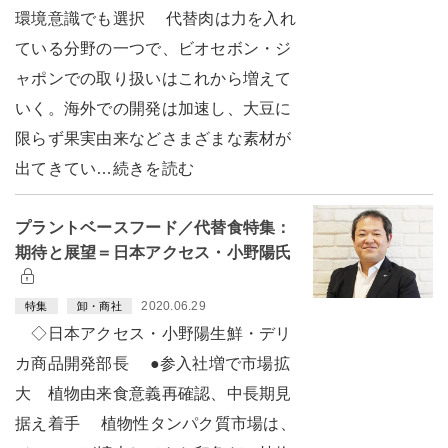
環境意識でも選択 代替肉は力を入れ
ている分野の一つで、ビオセボン・ジ
ャポンでの取り扱いはこれから増えて
いく。海外での開発は加速し、大豆に
限らず果実由来などさまざまな素材が
出てきてい…続きを読む
プラントベースフード／代替食特集：
期待と展望＝日本アクセス・小野陽氏
2020.06.29
特集
卸・商社
◇日本アクセス・小野陽生鮮・デリ
カ商品開発部長 ●参入社増で市場拡
大 植物由来食意義再確認、中長期見
据え着手 植物性タンパク質市場は、