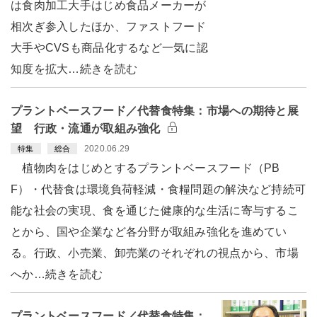
は食肉加工大手はじめ食品メーカーが
相次ぎ参入したほか、ファストフード
大手やCVSも商品化するなど一気に認
知度を拡大…続きを読む
プラントベースフード／代替食特集：市場への期待と展
望 行政・流通が取組み強化
2020.06.29
特集
総合
植物肉をはじめとするプラントベースフード（PB
F）・代替食は環境負荷軽減・食糧問題の解決など持続可
能な社会の実現、食を通じた健康的な生活に寄与するこ
とから、国や企業など各分野が取組み強化を進めてい
る。行政、小売業、卸売業のそれぞれの視点から、市場
へか…続きを読む
プラントベースフード／代替食特集：