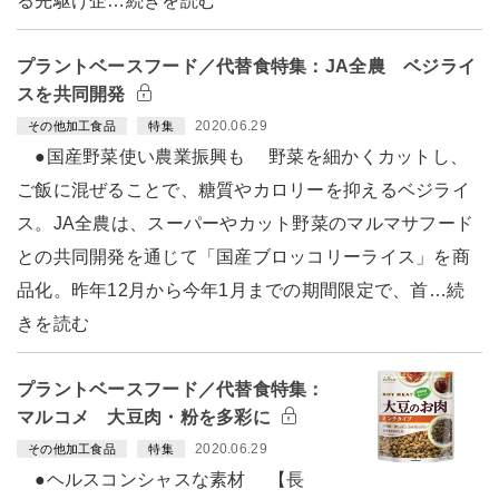
る先駆け企…続きを読む
プラントベースフード／代替食特集：JA全農 ベジライ
スを共同開発
2020.06.29
その他加工食品
特集
●国産野菜使い農業振興も 野菜を細かくカットし、
ご飯に混ぜることで、糖質やカロリーを抑えるベジライ
ス。JA全農は、スーパーやカット野菜のマルマサフード
との共同開発を通じて「国産ブロッコリーライス」を商
品化。昨年12月から今年1月までの期間限定で、首…続
きを読む
プラントベースフード／代替食特集：
マルコメ 大豆肉・粉を多彩に
2020.06.29
その他加工食品
特集
●ヘルスコンシャスな素材 【長