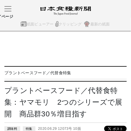
イページ
紙面ビューアー
クリッピング
最新の紙面
プラントベースフード／代替食特集
プラントベースフード／代替食特
集：ヤマモリ 2つのシリーズで展
開 商品群30％増目指す
2020.06.29 12073号 10面
調味料
特集