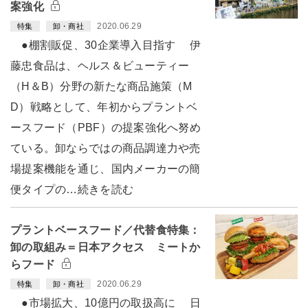
案強化
2020.06.29
特集
卸・商社
●棚割販促、30企業導入目指す 伊
藤忠食品は、ヘルス＆ビューティー
（H＆B）分野の新たな商品施策（M
D）戦略として、年初からプラントベ
ースフード（PBF）の提案強化へ努め
ている。卸ならではの商品調達力や売
場提案機能を通じ、国内メーカーの簡
便タイプの…続きを読む
プラントベースフード／代替食特集：
卸の取組み＝日本アクセス ミートか
らフード
2020.06.29
特集
卸・商社
●市場拡大、10億円の取扱高に 日