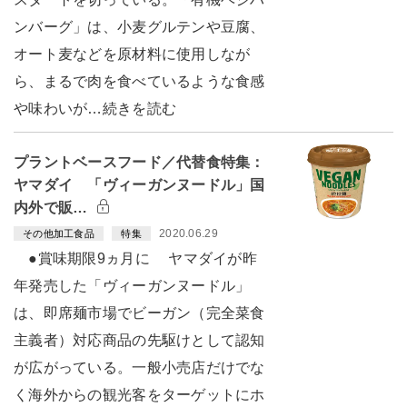
ンバーグ」は、小麦グルテンや豆腐、
オート麦などを原材料に使用しなが
ら、まるで肉を食べているような食感
や味わいが…続きを読む
プラントベースフード／代替食特集：
ヤマダイ 「ヴィーガンヌードル」国
内外で販…
2020.06.29
その他加工食品
特集
●賞味期限9ヵ月に ヤマダイが昨
年発売した「ヴィーガンヌードル」
は、即席麺市場でビーガン（完全菜食
主義者）対応商品の先駆けとして認知
が広がっている。一般小売店だけでな
く海外からの観光客をターゲットにホ