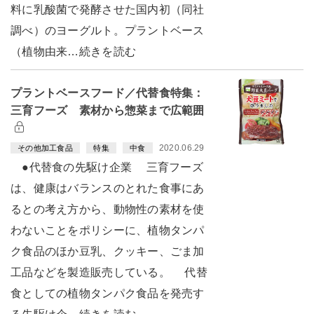
料に乳酸菌で発酵させた国内初（同社
調べ）のヨーグルト。プラントベース
（植物由来…続きを読む
プラントベースフード／代替食特集：
三育フーズ 素材から惣菜まで広範囲
2020.06.29
その他加工食品
特集
中食
●代替食の先駆け企業 三育フーズ
は、健康はバランスのとれた食事にあ
るとの考え方から、動物性の素材を使
わないことをポリシーに、植物タンパ
ク食品のほか豆乳、クッキー、ごま加
工品などを製造販売している。 代替
食としての植物タンパク食品を発売す