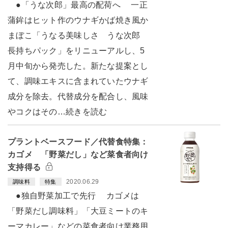
●「うな次郎」最高の配荷へ 一正
蒲鉾はヒット作のウナギかば焼き風か
まぼこ「うなる美味しさ うな次郎
長持ちパック」をリニューアルし、5
月中旬から発売した。新たな提案とし
て、調味エキスに含まれていたウナギ
成分を除去。代替成分を配合し、風味
やコクはその…続きを読む
プラントベースフード／代替食特集：
カゴメ 「野菜だし」など菜食者向け
支持得る
2020.06.29
調味料
特集
●独自野菜加工で先行 カゴメは
「野菜だし調味料」「大豆ミートのキ
ーマカレー」などの菜食者向け業務用