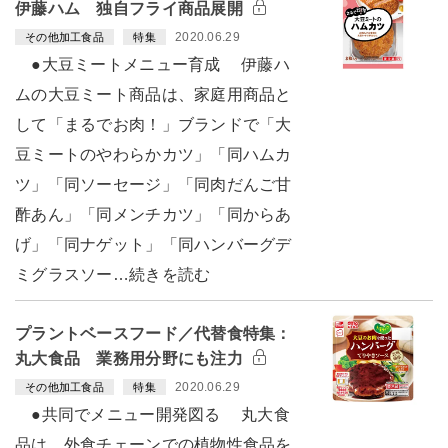
伊藤ハム 独自フライ商品展開
2020.06.29
その他加工食品
特集
●大豆ミートメニュー育成 伊藤ハ
ムの大豆ミート商品は、家庭用商品と
して「まるでお肉！」ブランドで「大
豆ミートのやわらかカツ」「同ハムカ
ツ」「同ソーセージ」「同肉だんご甘
酢あん」「同メンチカツ」「同からあ
げ」「同ナゲット」「同ハンバーグデ
ミグラスソー…続きを読む
プラントベースフード／代替食特集：
丸大食品 業務用分野にも注力
2020.06.29
その他加工食品
特集
●共同でメニュー開発図る 丸大食
品は、外食チェーンでの植物性食品を