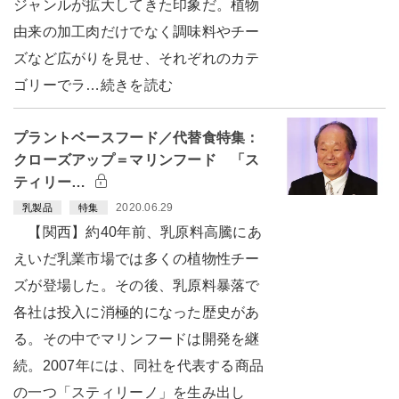
ジャンルが拡大してきた印象だ。植物
由来の加工肉だけでなく調味料やチー
ズなど広がりを見せ、それぞれのカテ
ゴリーでラ…続きを読む
プラントベースフード／代替食特集：
クローズアップ＝マリンフード 「ス
ティリー…
2020.06.29
乳製品
特集
【関西】約40年前、乳原料高騰にあ
えいだ乳業市場では多くの植物性チー
ズが登場した。その後、乳原料暴落で
各社は投入に消極的になった歴史があ
る。その中でマリンフードは開発を継
続。2007年には、同社を代表する商品
の一つ「スティリーノ」を生み出し