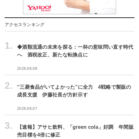
アクセスランキング
1.
◆酒類流通の未来を探る：一杯の意味問い直す時代
へ 酒税改正、新たな転換点に
2026.08.08
2.
“三菱食品がいてよかった”に全力 4戦略で製販の
成長支援 伊藤社長が方針示す
2026.08.07
3.
【速報】アサヒ飲料、「green cola」好調 年間販
売目標を4倍に修正