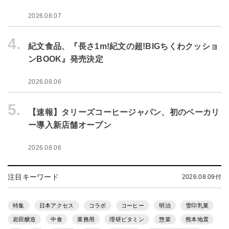
2026.08.07
4.
紀文食品、『長さ1m!紀文の超!BIGちくわクッショ
ンBOOK』発売決定
2026.08.06
5.
【速報】タリーズコーヒージャパン、初のベーカリ
ー導入新店舗オープン
2026.08.06
注目キーワード
2026.08.09付
特集
日本アクセス
コラボ
コーヒー
明治
雪印乳業
岩田醸造
中食
業務用
理研ビタミン
惣菜
熊本地震