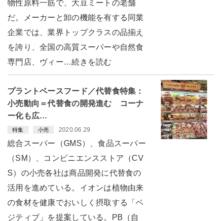
物性原料一筋で、大豆ミートの老舗
だ。メーカーと卸の機能を有する同業
企業では、業界トップクラスの品揃え
を誇り、全国の高質スーパーや自然食
専門店、ヴィー…続きを読む
プラントベースフード／代替食特集：
小売動向＝代替食の開発進む コーナ
ー化も広…
2020.06.29
特集
小売
総合スーパー（GMS）、食品スーパー
（SM）、コンビニエンスストア（CV
S）の小売各社は商品開発に代替食の
活用を進めている。イオンは植物由来
の食材を健康でおいしく摂取する「ベ
ジティブ」を提案している。PB（自