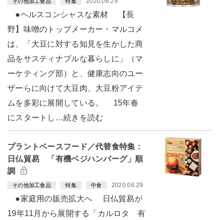
2020.06.29
その他加工食品
特集
●ヘルスコンシャスな素材 【長
野】味噌のトップメーカー・マルコメ
は、「大豆に対する知見を生かした商
品をサスティナブルな暮らしに」（マ
ーケティング部）と、健康志向のユー
ザーらに向けて大豆肉、大豆粉アイテ
ムを多彩に展開している。 15年春
にスタートし…続きを読む
プラントベースフード／代替食特集：
日仏貿易 「有機ベジハンバーグ」順
調
2020.06.29
その他加工食品
特集
中食
●家庭用の販売拡大へ 日仏貿易が
19年11月から展開する「カルロタ 有