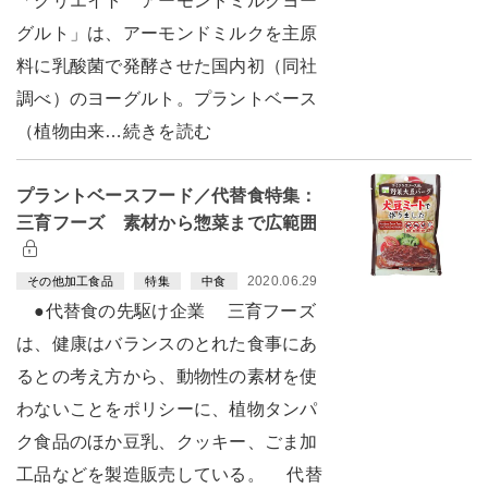
「クリエイト アーモンドミルクヨー
グルト」は、アーモンドミルクを主原
料に乳酸菌で発酵させた国内初（同社
調べ）のヨーグルト。プラントベース
（植物由来…続きを読む
プラントベースフード／代替食特集：
三育フーズ 素材から惣菜まで広範囲
2020.06.29
その他加工食品
特集
中食
●代替食の先駆け企業 三育フーズ
は、健康はバランスのとれた食事にあ
るとの考え方から、動物性の素材を使
わないことをポリシーに、植物タンパ
ク食品のほか豆乳、クッキー、ごま加
工品などを製造販売している。 代替