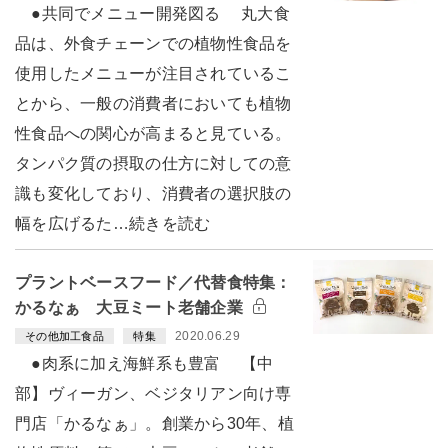
●共同でメニュー開発図る 丸大食
品は、外食チェーンでの植物性食品を
使用したメニューが注目されているこ
とから、一般の消費者においても植物
性食品への関心が高まると見ている。
タンパク質の摂取の仕方に対しての意
識も変化しており、消費者の選択肢の
幅を広げるた…続きを読む
プラントベースフード／代替食特集：
かるなぁ 大豆ミート老舗企業
2020.06.29
その他加工食品
特集
●肉系に加え海鮮系も豊富 【中
部】ヴィーガン、ベジタリアン向け専
門店「かるなぁ」。創業から30年、植