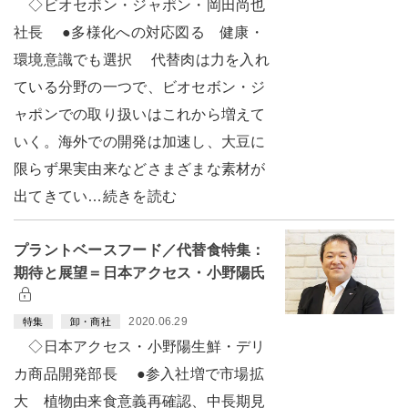
◇ビオセボン・ジャポン・岡田尚也
社長 ●多様化への対応図る 健康・
環境意識でも選択 代替肉は力を入れ
ている分野の一つで、ビオセボン・ジ
ャポンでの取り扱いはこれから増えて
いく。海外での開発は加速し、大豆に
限らず果実由来などさまざまな素材が
出てきてい…続きを読む
プラントベースフード／代替食特集：
期待と展望＝日本アクセス・小野陽氏
2020.06.29
特集
卸・商社
◇日本アクセス・小野陽生鮮・デリ
カ商品開発部長 ●参入社増で市場拡
大 植物由来食意義再確認、中長期見