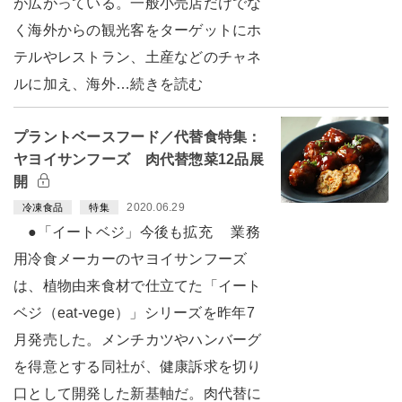
が広がっている。一般小売店だけでな
く海外からの観光客をターゲットにホ
テルやレストラン、土産などのチャネ
ルに加え、海外…続きを読む
プラントベースフード／代替食特集：
ヤヨイサンフーズ 肉代替惣菜12品展
開
2020.06.29
冷凍食品
特集
●「イートベジ」今後も拡充 業務
用冷食メーカーのヤヨイサンフーズ
は、植物由来食材で仕立てた「イート
ベジ（eat-vege）」シリーズを昨年7
月発売した。メンチカツやハンバーグ
を得意とする同社が、健康訴求を切り
口として開発した新基軸だ。肉代替に