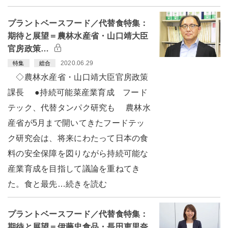
プラントベースフード／代替食特集：
期待と展望＝農林水産省・山口靖大臣
官房政策…
2020.06.29
特集
総合
◇農林水産省・山口靖大臣官房政策
課長 ●持続可能菜産業育成 フード
テック、代替タンパク研究も 農林水
産省が5月まで開いてきたフードテッ
ク研究会は、将来にわたって日本の食
料の安全保障を図りながら持続可能な
産業育成を目指して議論を重ねてき
た。食と最先…続きを読む
プラントベースフード／代替食特集：
期待と展望＝伊藤忠食品・長田恵里奈