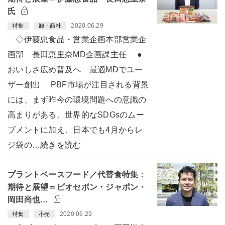
氏
2020.06.29
特集
卸・商社
◇伊藤忠食品・営業企画本部営業企
画部 長田恵里奈MD企画課主任 ●
おいしさ広め普及へ 最適MDでユー
ザー創出 PBF市場が注目される背景
には、まず昨今の環境問題への意識の
高まりがある。世界的なSDGsのムー
ブメントに加え、日本でも4月からレ
ジ袋の…続きを読む
プラントベースフード／代替食特集：
期待と展望＝ビオセボン・ジャポン・
岡田尚也…
2020.06.29
特集
小売