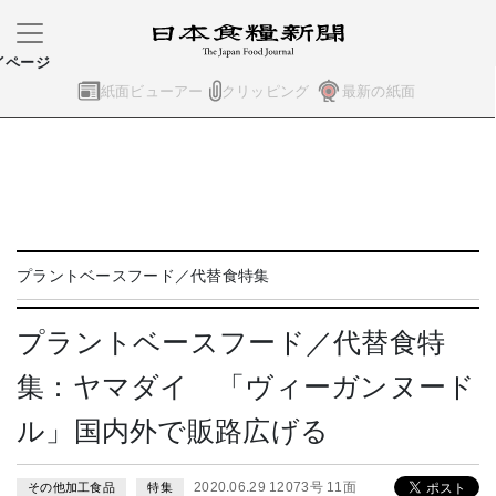
イページ
紙面ビューアー
クリッピング
最新の紙面
プラントベースフード／代替食特集
プラントベースフード／代替食特
集：ヤマダイ 「ヴィーガンヌード
ル」国内外で販路広げる
2020.06.29 12073号 11面
その他加工食品
特集