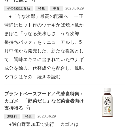
リーに進…
2020.06.29
その他加工食品
特集
中食
●「うな次郎」最高の配荷へ 一正
蒲鉾はヒット作のウナギかば焼き風か
まぼこ「うなる美味しさ うな次郎
長持ちパック」をリニューアルし、5
月中旬から発売した。新たな提案とし
て、調味エキスに含まれていたウナギ
成分を除去。代替成分を配合し、風味
やコクはその…続きを読む
プラントベースフード／代替食特集：
カゴメ 「野菜だし」など菜食者向け
支持得る
2020.06.29
調味料
特集
●独自野菜加工で先行 カゴメは