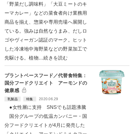
「野菜だし調味料」「大豆ミートのキ
ーマカレー」などの菜食者向け業務用
商品を揃え、惣菜や専用売場へ展開し
ている。強みは自然なうまみ、だしロ
ゴやヴィーガン認証のマーク。ヒット
した冷凍地中海野菜などの野菜加工で
先駆ける。植物…続きを読む
プラントベースフード／代替食特集：
国分フードクリエイト アーモンドの
健康感
2020.06.29
乳製品
特集
●女性層に支持 SNSでも話題沸騰
国分グループの低温カンパニー・国
分フードクリエイトが4月に発売した