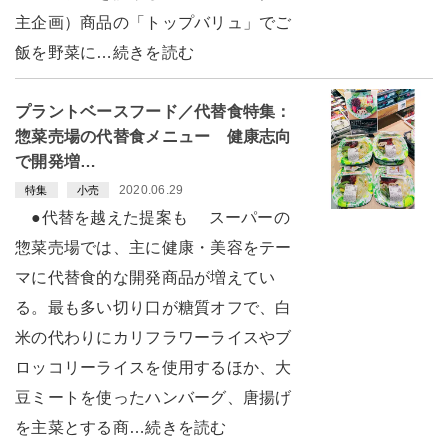
主企画）商品の「トップバリュ」でご
飯を野菜に…続きを読む
プラントベースフード／代替食特集：
惣菜売場の代替食メニュー 健康志向
で開発増…
2020.06.29
特集
小売
●代替を越えた提案も スーパーの
惣菜売場では、主に健康・美容をテー
マに代替食的な開発商品が増えてい
る。最も多い切り口が糖質オフで、白
米の代わりにカリフラワーライスやブ
ロッコリーライスを使用するほか、大
豆ミートを使ったハンバーグ、唐揚げ
を主菜とする商…続きを読む