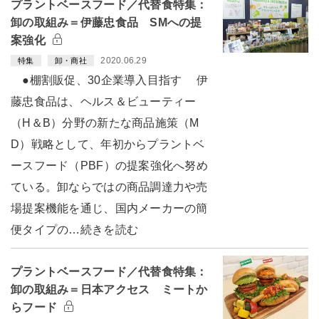
プラントベースフード／代替食特集：
卸の取組み＝伊藤忠食品 SMへの提
案強化
2020.06.29
特集
卸・商社
●棚割販促、30企業導入目指す 伊
藤忠食品は、ヘルス＆ビューティー
（H＆B）分野の新たな商品施策（M
D）戦略として、年初からプラントベ
ースフード（PBF）の提案強化へ努め
ている。卸ならではの商品調達力や売
場提案機能を通じ、国内メーカーの簡
便タイプの…続きを読む
プラントベースフード／代替食特集：
卸の取組み＝日本アクセス ミートか
らフード