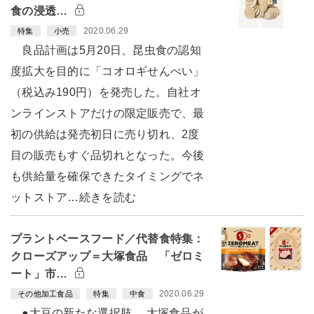
食の浸透…
2020.06.29
特集
小売
良品計画は5月20日、昆虫食の認知
度拡大を目的に「コオロギせんべい」
（税込み190円）を発売した。自社オ
ンラインストアだけの限定販売で、最
初の供給は発売初日に売り切れ、2度
目の販売もすぐ品切れとなった。今後
も供給量を確保できたタイミングでネ
ットストア…続きを読む
プラントベースフード／代替食特集：
クローズアップ＝大塚食品 「ゼロミ
ート」市…
2020.06.29
その他加工食品
特集
中食
●大豆の新たな選択肢 大塚食品が