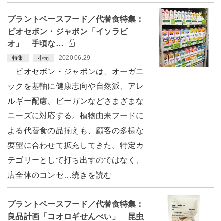
プラントベースフード／代替食特集：
ビオセボン・ジャポン「イソラビ
オ」 手頃な…
2020.06.29
特集
小売
ビオセボン・ジャポンは、オーガニ
ックを基軸に健康志向や自然派、アレ
ルギー配慮、ビーガンなどさまざまな
ニーズに対応する。植物由来フードに
よる代替食の品揃えも、顧客の多様な
要望に合わせて拡充してきた。特定カ
テゴリーとして打ち出すのではなく、
店全体のコンセ…続きを読む
プラントベースフード／代替食特集：
良品計画「コオロギせんべい」 昆虫