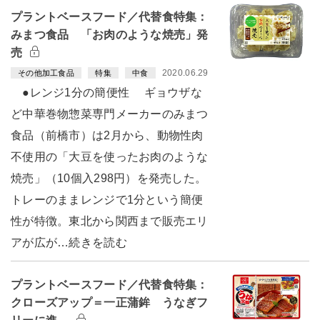
プラントベースフード／代替食特集：
みまつ食品 「お肉のような焼売」発
売
2020.06.29
その他加工食品
特集
中食
●レンジ1分の簡便性 ギョウザな
ど中華巻物惣菜専門メーカーのみまつ
食品（前橋市）は2月から、動物性肉
不使用の「大豆を使ったお肉のような
焼売」（10個入298円）を発売した。
トレーのままレンジで1分という簡便
性が特徴。東北から関西まで販売エリ
アが広が…続きを読む
プラントベースフード／代替食特集：
クローズアップ＝一正蒲鉾 うなぎフ