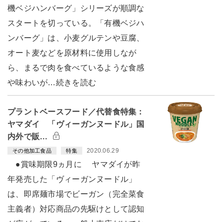
機ベジハンバーグ」シリーズが順調な
スタートを切っている。「有機ベジハ
ンバーグ」は、小麦グルテンや豆腐、
オート麦などを原材料に使用しなが
ら、まるで肉を食べているような食感
や味わいが…続きを読む
プラントベースフード／代替食特集：
ヤマダイ 「ヴィーガンヌードル」国
内外で販…
2020.06.29
その他加工食品
特集
●賞味期限9ヵ月に ヤマダイが昨
年発売した「ヴィーガンヌードル」
は、即席麺市場でビーガン（完全菜食
主義者）対応商品の先駆けとして認知