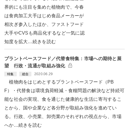
界的にも注目を集めた植物肉で、今春
は食肉加工大手はじめ食品メーカーが
相次ぎ参入したほか、ファストフード
大手やCVSも商品化するなど一気に認
知度を拡大…続きを読む
プラントベースフード／代替食特集：市場への期待と展
望 行政・流通が取組み強化
2020.06.29
特集
総合
植物肉をはじめとするプラントベースフード（PB
F）・代替食は環境負荷軽減・食糧問題の解決など持続可
能な社会の実現、食を通じた健康的な生活に寄与するこ
とから、国や企業など各分野が取組み強化を進めてい
る。行政、小売業、卸売業のそれぞれの視点から、市場
へか…続きを読む