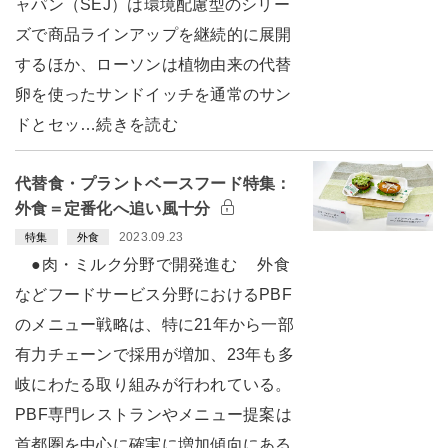
ャパン（SEJ）は環境配慮型のシリー
ズで商品ラインアップを継続的に展開
するほか、ローソンは植物由来の代替
卵を使ったサンドイッチを通常のサン
ドとセッ…続きを読む
代替食・プラントベースフード特集：
外食＝定番化へ追い風十分
2023.09.23
特集
外食
●肉・ミルク分野で開発進む 外食
などフードサービス分野におけるPBF
のメニュー戦略は、特に21年から一部
有力チェーンで採用が増加、23年も多
岐にわたる取り組みが行われている。
PBF専門レストランやメニュー提案は
首都圏を中心に確実に増加傾向にある